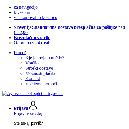
za navigacijo
k vsebini
v nakupovalno košarico
Slovenija: standardna dostava brezplačna za pošiljke
nad
€ 52,90
Brezplačno vračilo
Odprema v
24 urah
Pomoč
Kje je moje naročilo?
Vračilo
Stroški dostave
Možnosti plačila
Kontakt
Vse teme pomoči
Prijava
Prijavite se zdaj
Ste tukaj
prvič?