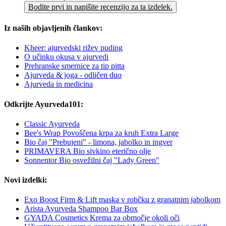
Bodite prvi in napišite recenzijo za ta izdelek.
Iz naših objavljenih člankov:
Kheer: ajurvedski rižev puding
O učinku okusa v ajurvedi
Prehranske smernice za tip pitta
Ajurveda & joga - odličen duo
Ajurveda in medicina
Odkrijte Ayurveda101:
Classic Ayurveda
Bee's Wrap Povoščena krpa za kruh Extra Large
Bio čaj "Prebujeni" - limona, jabolko in ingver
PRIMAVERA Bio sivkino eterično olje
Sonnentor Bio osvežilni čaj "Lady Green"
Novi izdelki:
Exo Boost Firm & Lift maska v robčku z granatnim jabolkom
Arista Ayurveda Shampoo Bar Box
GYADA Cosmetics Krema za območje okoli oči