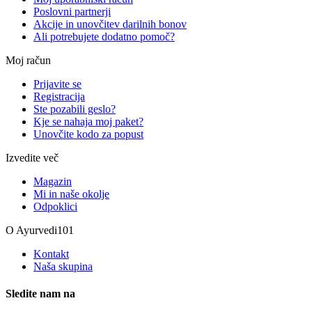
Poslovni partnerji
Akcije in unovčitev darilnih bonov
Ali potrebujete dodatno pomoč?
Moj račun
Prijavite se
Registracija
Ste pozabili geslo?
Kje se nahaja moj paket?
Unovčite kodo za popust
Izvedite več
Magazin
Mi in naše okolje
Odpoklici
O Ayurvedi101
Kontakt
Naša skupina
Sledite nam na