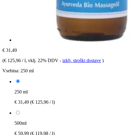
€ 31,49
(
€ 125,96 / l
, vklj. 22% DDV
-
izklj. stroški dostave
)
Vsebina:
250 ml
250 ml
€ 31,49
(€ 125,96 / l)
500ml
€ 59,99
(€ 119,98 / l)