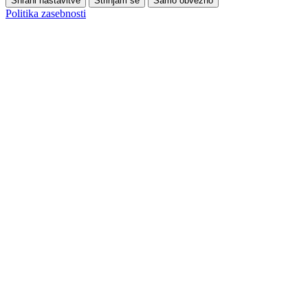
Shrani nastavitve
Strinjam se
Samo obvezno
Politika zasebnosti