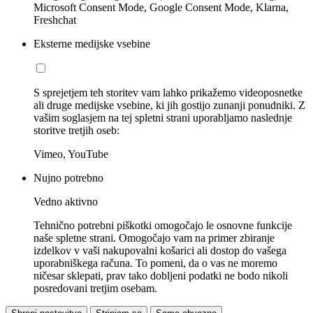
Microsoft Consent Mode, Google Consent Mode, Klarna,
Freshchat
Eksterne medijske vsebine
S sprejetjem teh storitev vam lahko prikažemo videoposnetke
ali druge medijske vsebine, ki jih gostijo zunanji ponudniki. Z
vašim soglasjem na tej spletni strani uporabljamo naslednje
storitve tretjih oseb:
Vimeo, YouTube
Nujno potrebno
Vedno aktivno
Tehnično potrebni piškotki omogočajo le osnovne funkcije
naše spletne strani. Omogočajo vam na primer zbiranje
izdelkov v vaši nakupovalni košarici ali dostop do vašega
uporabniškega računa. To pomeni, da o vas ne moremo
ničesar sklepati, prav tako dobljeni podatki ne bodo nikoli
posredovani tretjim osebam.