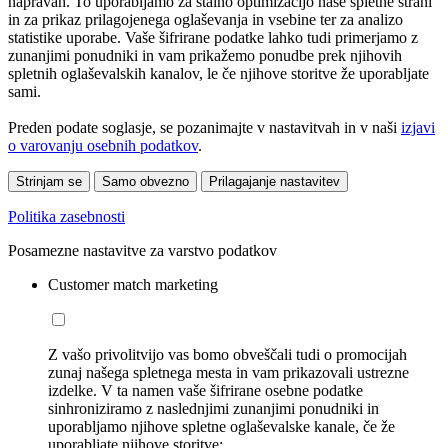
napravah. To uporabljamo za stalno optimizacijo naše spletne strani
in za prikaz prilagojenega oglaševanja in vsebine ter za analizo
statistike uporabe. Vaše šifrirane podatke lahko tudi primerjamo z
zunanjimi ponudniki in vam prikažemo ponudbe prek njihovih
spletnih oglaševalskih kanalov, le če njihove storitve že uporabljate
sami.
Preden podate soglasje, se pozanimajte v nastavitvah in v naši
izjavi
o varovanju osebnih podatkov
.
Strinjam se
Samo obvezno
Prilagajanje nastavitev
Politika zasebnosti
Posamezne nastavitve za varstvo podatkov
Customer match marketing
Z vašo privolitvijo vas bomo obveščali tudi o promocijah
zunaj našega spletnega mesta in vam prikazovali ustrezne
izdelke. V ta namen vaše šifrirane osebne podatke
sinhroniziramo z naslednjimi zunanjimi ponudniki in
uporabljamo njihove spletne oglaševalske kanale, če že
uporabljate njihove storitve: