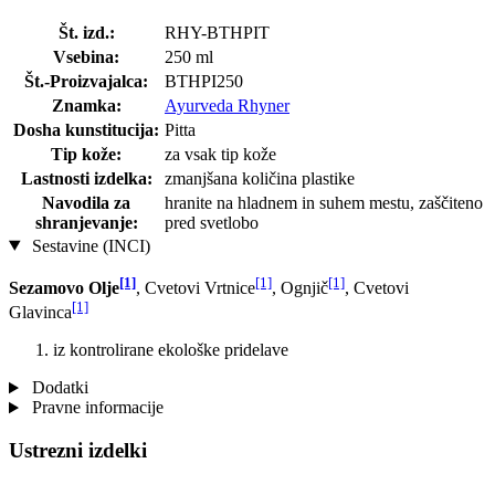
Št. izd.:
RHY-BTHPIT
Vsebina:
250 ml
Št.-Proizvajalca:
BTHPI250
Znamka:
Ayurveda Rhyner
Dosha kunstitucija:
Pitta
Tip kože:
za vsak tip kože
Lastnosti izdelka:
zmanjšana količina plastike
Navodila za
hranite na hladnem in suhem mestu, zaščiteno
shranjevanje:
pred svetlobo
Sestavine (INCI)
[1]
[1]
[1]
Sezamovo Olje
, Cvetovi Vrtnice
, Ognjič
, Cvetovi
[1]
Glavinca
iz kontrolirane ekološke pridelave
Dodatki
Pravne informacije
Ustrezni izdelki