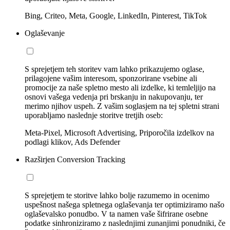
Bing, Criteo, Meta, Google, LinkedIn, Pinterest, TikTok
Oglaševanje
S sprejetjem teh storitev vam lahko prikazujemo oglase,
prilagojene vašim interesom, sponzorirane vsebine ali
promocije za naše spletno mesto ali izdelke, ki temleljijo na
osnovi vašega vedenja pri brskanju in nakupovanju, ter
merimo njihov uspeh. Z vašim soglasjem na tej spletni strani
uporabljamo naslednje storitve tretjih oseb:
Meta-Pixel, Microsoft Advertising, Priporočila izdelkov na
podlagi klikov, Ads Defender
Razširjen Conversion Tracking
S sprejetjem te storitve lahko bolje razumemo in ocenimo
uspešnost našega spletnega oglaševanja ter optimiziramo našo
oglaševalsko ponudbo. V ta namen vaše šifrirane osebne
podatke sinhroniziramo z naslednjimi zunanjimi ponudniki, če