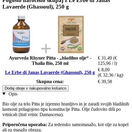
Pogosto naročeno skupaj z Le Erbe di Janas
Lavaerde (Ghassoul), 250 g
Ayurveda Rhyner Pitta - „hladilno olje“ -
€ 31,49
(€
Thaila Bio, 250 ml
125,96 / l)
€ 8,09
Le Erbe di Janas Lavaerde (Ghassoul), 250 g
(€ 32,36 / kg)
Skupna cena:
€ 39,58
Dodaj oboje v nakupovalno košarico
Opis
Bio olje za telo Pitta je izjemno hranljivo in je zaradi svojih hladilnih
lastnosti prilagojeno tipu konstitucije Pitta. Olje čudovito diši po
vrtnicah (listi vrtnic Damascena).
Priporočena uporaba:
Za tedensko samomasažo, kot olje za kopel
ali za masažo obraza.