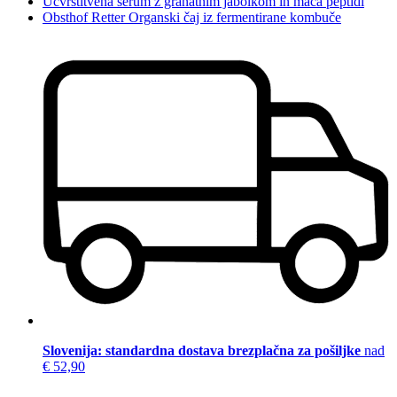
Učvrstitvena serum z granatnim jabolkom in maca peptidi
Obsthof Retter Organski čaj iz fermentirane kombuče
Slovenija: standardna dostava brezplačna za pošiljke
nad
€ 52,90