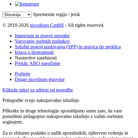
Spremenite regijo / jezik
© 2010-2026
niceshops GmbH
- All rights reserved.
Impresum in pogoji uporabe
Varovanje osebnih podatkov
Splošni pogoji poslovanja (SPP) in pravica do preklica
Izjava o dostopnosti
Nastavitve zasebnosti
Preklic ABO naročnine
Podjetje
Druge niceshops trgovine
Kliknite tukaj za odstop od pogodbe
Prilagodite svojo nakupovalno izkušnjo
Piškotke in druge tehnologije uporabljamo samo zato, da vam
ponudimo prilagojeno nakupovalno izkušnjo z vašim osebnim
soglasjem.
Za to zbiramo podatke o naših uporabnikih, njihovem vedenju in