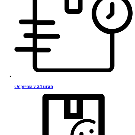
Odprema v
24 urah