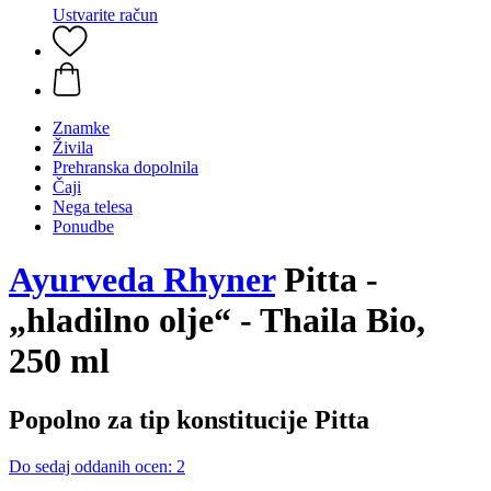
Ustvarite račun
Znamke
Živila
Prehranska dopolnila
Čaji
Nega telesa
Ponudbe
Ayurveda Rhyner
Pitta -
„hladilno olje“ - Thaila Bio,
250 ml
Popolno za tip konstitucije Pitta
Do sedaj oddanih ocen: 2