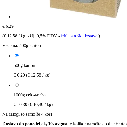
€ 6,29
(
€ 12,58 / kg
, vklj. 9,5% DDV
-
izklj. stroški dostave
)
Vsebina:
500g karton
500g karton
€ 6,29
(€ 12,58 / kg)
1000g celo-vrečka
€ 10,39
(€ 10,39 / kg)
Na zalogi so samo še 4 kosi
Dostava do ponedeljek, 10. avgust
, v kolikor naročite do dne
četrte