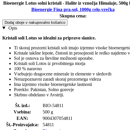
Bioenergie Lotus solni kristali - Halite iz vznožja Himalaje, 500g
Bioenergie Fina pra-sol, 1000g celo-vrečka
Skupna cena:
Dodaj oboje v nakupovalno košarico
Opis
Kristali soli Lotus so idealni za pripravo slanice.
Ti skoraj prozorni kristali soli imajo izjemno visoke bioenergetsk
Kristale takšne lepote, čistosti in prosojnosti le redko najdemo v
Sol je osnova za številne možnosti uporabe.
Kristali soli Lotos iz prvobitnega morja
100 % naravno
Vsebujejo dragocene minerale in elemente v sledovih
Nerazpoznavni zaradi skoraj prozornega videza
Ima izjemno visoke bioenergetske lastnosti
Poreklo: Pakistan, Solno gorovje
Skrbno obdelano v Avstriji.
Št. izd.:
BIO-54811
Vsebina:
500 g
EAN:
9004307054811
Št.-Proizvajalca:
54811