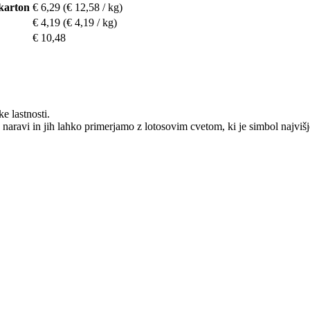
 karton
€ 6,29
(€ 12,58 / kg)
€ 4,19
(€ 4,19 / kg)
€ 10,48
e lastnosti.
 naravi in jih lahko primerjamo z lotosovim cvetom, ki je simbol najvišje 