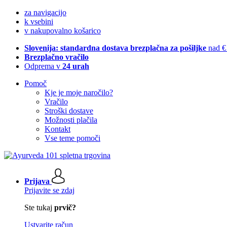
za navigacijo
k vsebini
v nakupovalno košarico
Slovenija: standardna dostava brezplačna za pošiljke
nad €
Brezplačno vračilo
Odprema v
24 urah
Pomoč
Kje je moje naročilo?
Vračilo
Stroški dostave
Možnosti plačila
Kontakt
Vse teme pomoči
Prijava
Prijavite se zdaj
Ste tukaj
prvič?
Ustvarite račun