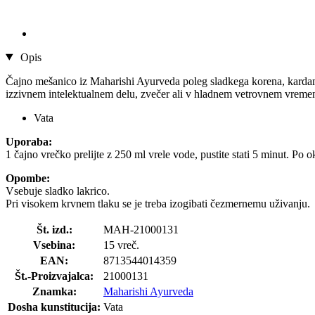
Opis
Čajno mešanico iz Maharishi Ayurveda poleg sladkega korena, kardamo
izzivnem intelektualnem delu, zvečer ali v hladnem vetrovnem vreme
Vata
Uporaba:
1 čajno vrečko prelijte z 250 ml vrele vode, pustite stati 5 minut. Po o
Opombe:
Vsebuje sladko lakrico.
Pri visokem krvnem tlaku se je treba izogibati čezmernemu uživanju.
Št. izd.:
MAH-21000131
Vsebina:
15 vreč.
EAN:
8713544014359
Št.-Proizvajalca:
21000131
Znamka:
Maharishi Ayurveda
Dosha kunstitucija:
Vata