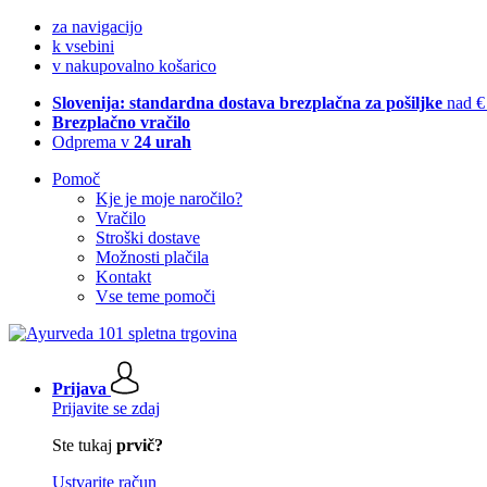
za navigacijo
k vsebini
v nakupovalno košarico
Slovenija: standardna dostava brezplačna za pošiljke
nad €
Brezplačno vračilo
Odprema v
24 urah
Pomoč
Kje je moje naročilo?
Vračilo
Stroški dostave
Možnosti plačila
Kontakt
Vse teme pomoči
Prijava
Prijavite se zdaj
Ste tukaj
prvič?
Ustvarite račun