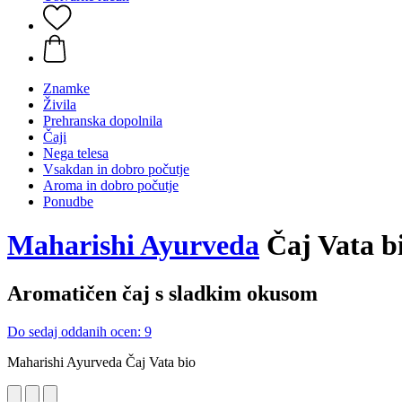
Znamke
Živila
Prehranska dopolnila
Čaji
Nega telesa
Vsakdan in dobro počutje
Aroma in dobro počutje
Ponudbe
Maharishi Ayurveda
Čaj Vata bi
Aromatičen čaj s sladkim okusom
Do sedaj oddanih ocen: 9
Maharishi Ayurveda Čaj Vata bio