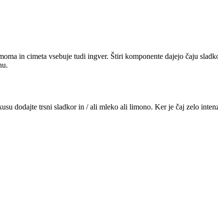
ma in cimeta vsebuje tudi ingver. Štiri komponente dajejo čaju sladko
nu.
kusu dodajte trsni sladkor in / ali mleko ali limono. Ker je čaj zelo inte