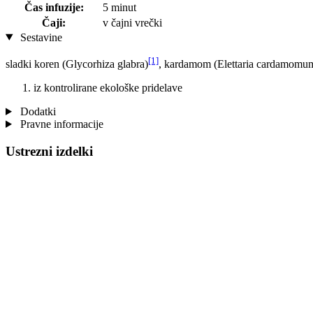
Čas infuzije:
5 minut
Čaji:
v čajni vrečki
Sestavine
[1]
sladki koren (Glycorhiza glabra)
, kardamom (Elettaria cardamomu
iz kontrolirane ekološke pridelave
Dodatki
Pravne informacije
Ustrezni izdelki