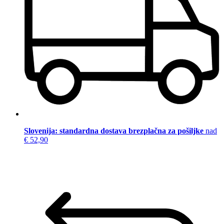
Slovenija: standardna dostava brezplačna za pošiljke
nad
€ 52,90