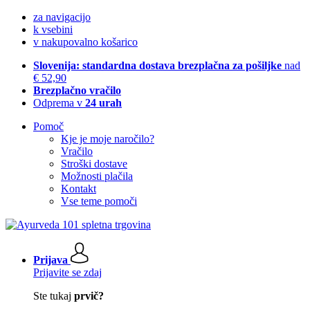
za navigacijo
k vsebini
v nakupovalno košarico
Slovenija: standardna dostava brezplačna za pošiljke
nad
€ 52,90
Brezplačno vračilo
Odprema v
24 urah
Pomoč
Kje je moje naročilo?
Vračilo
Stroški dostave
Možnosti plačila
Kontakt
Vse teme pomoči
Prijava
Prijavite se zdaj
Ste tukaj
prvič?