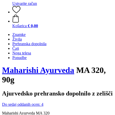
Ustvarite račun
Košarica
€ 0,00
Znamke
Živila
Prehranska dopolnila
Čaji
Nega telesa
Ponudbe
Maharishi Ayurveda
MA 320,
90g
Ajurvedsko prehransko dopolnilo z zelišči
Do sedaj oddanih ocen: 4
Maharishi Ayurveda MA 320