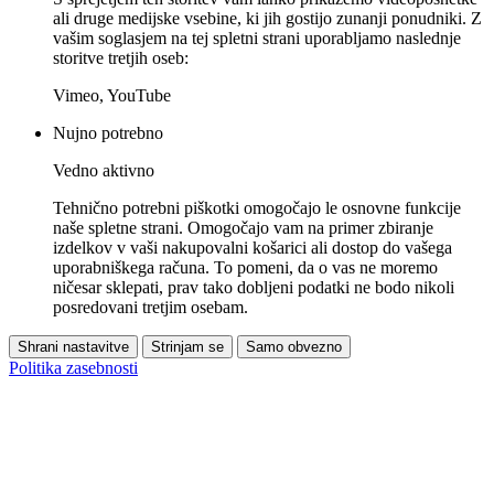
ali druge medijske vsebine, ki jih gostijo zunanji ponudniki. Z
vašim soglasjem na tej spletni strani uporabljamo naslednje
storitve tretjih oseb:
Vimeo, YouTube
Nujno potrebno
Vedno aktivno
Tehnično potrebni piškotki omogočajo le osnovne funkcije
naše spletne strani. Omogočajo vam na primer zbiranje
izdelkov v vaši nakupovalni košarici ali dostop do vašega
uporabniškega računa. To pomeni, da o vas ne moremo
ničesar sklepati, prav tako dobljeni podatki ne bodo nikoli
posredovani tretjim osebam.
Shrani nastavitve
Strinjam se
Samo obvezno
Politika zasebnosti