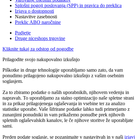
Splošni pogoji poslovanja (SPP) in pravica do preklica
Izjava o dostopnosti
Nastavitve zasebnosti
Preklic ABO naročnine
Podjetje
Druge niceshops trgovine
Kliknite tukaj za odstop od pogodbe
Prilagodite svojo nakupovalno izkušnjo
Piškotke in druge tehnologije uporabljamo samo zato, da vam
ponudimo prilagojeno nakupovalno izkušnjo z vašim osebnim
soglasjem.
Za to zbiramo podatke o naših uporabnikih, njihovem vedenju in
napravah. To uporabljamo za stalno optimizacijo naše spletne strani
in za prikaz prilagojenega oglaševanja in vsebine ter za analizo
statistike uporabe. Vaše šifrirane podatke lahko tudi primerjamo z
zunanjimi ponudniki in vam prikažemo ponudbe prek njihovih
spletnih oglaševalskih kanalov, le če njihove storitve že uporabljate
sami.
Preden podate soglasje, se pozanimajte v nastavitvah in v naši
izjavi