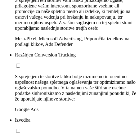
S sprejetjem teh storitev vam lahko prikazujemo oglase,
prilagojene vašim interesom, sponzorirane vsebine ali
promocije za naše spletno mesto ali izdelke, ki temleljijo na
osnovi vašega vedenja pri brskanju in nakupovanju, ter
merimo njihov uspeh. Z vašim soglasjem na tej spletni strani
uporabljamo naslednje storitve tretjih oseb:
Meta-Pixel, Microsoft Advertising, Priporočila izdelkov na
podlagi klikov, Ads Defender
Razširjen Conversion Tracking
S sprejetjem te storitve lahko bolje razumemo in ocenimo
uspešnost našega spletnega oglaševanja ter optimiziramo našo
oglaševalsko ponudbo. V ta namen vaše šifrirane osebne
podatke sinhroniziramo z naslednjimi zunanjimi ponudniki, če
že uporabljate njihove storitve:
Google Ads
Izvedba