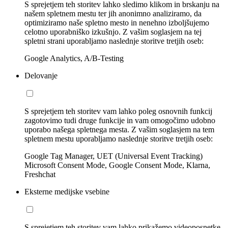
S sprejetjem teh storitev lahko sledimo klikom in brskanju na
našem spletnem mestu ter jih anonimno analiziramo, da
optimiziramo naše spletno mesto in nenehno izboljšujemo
celotno uporabniško izkušnjo. Z vašim soglasjem na tej
spletni strani uporabljamo naslednje storitve tretjih oseb:
Google Analytics, A/B-Testing
Delovanje
S sprejetjem teh storitev vam lahko poleg osnovnih funkcij
zagotovimo tudi druge funkcije in vam omogočimo udobno
uporabo našega spletnega mesta. Z vašim soglasjem na tem
spletnem mestu uporabljamo naslednje storitve tretjih oseb:
Google Tag Manager, UET (Universal Event Tracking)
Microsoft Consent Mode, Google Consent Mode, Klarna,
Freshchat
Eksterne medijske vsebine
S sprejetjem teh storitev vam lahko prikažemo videoposnetke