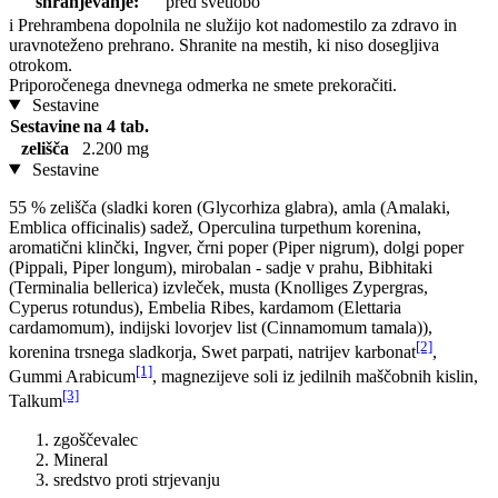
shranjevanje:
pred svetlobo
i
Prehrambena dopolnila ne služijo kot nadomestilo za zdravo in
uravnoteženo prehrano. Shranite na mestih, ki niso dosegljiva
otrokom.
Priporočenega dnevnega odmerka ne smete prekoračiti.
Sestavine
Sestavine
na 4 tab.
zelišča
2.200 mg
Sestavine
55 % zelišča (sladki koren (Glycorhiza glabra), amla (Amalaki,
Emblica officinalis) sadež, Operculina turpethum korenina,
aromatični klinčki, Ingver, črni poper (Piper nigrum), dolgi poper
(Pippali, Piper longum), mirobalan - sadje v prahu, Bibhitaki
(Terminalia bellerica) izvleček, musta (Knolliges Zypergras,
Cyperus rotundus), Embelia Ribes, kardamom (Elettaria
cardamomum), indijski lovorjev list (Cinnamomum tamala)),
[2]
korenina trsnega sladkorja, Swet parpati, natrijev karbonat
,
[1]
Gummi Arabicum
, magnezijeve soli iz jedilnih maščobnih kislin,
[3]
Talkum
zgoščevalec
Mineral
sredstvo proti strjevanju