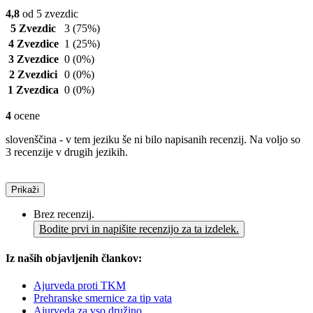
4,8
od 5 zvezdic
5 Zvezdic
3
(75%)
4 Zvezdice
1
(25%)
3 Zvezdice
0
(0%)
2 Zvezdici
0
(0%)
1 Zvezdica
0
(0%)
4
ocene
slovenščina - v tem jeziku še ni bilo napisanih recenzij. Na voljo so
3 recenzije v drugih jezikih.
Prikaži
Brez recenzij.
Bodite prvi in napišite recenzijo za ta izdelek.
Iz naših objavljenih člankov:
Ajurveda proti TKM
Prehranske smernice za tip vata
Ajurveda za vso družino