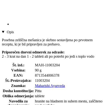
Opis
Posebna zeliščna mešanica je skrbno sestavljena po prvotnem
receptu, ki je bil pripravljen za prebavo.
Priporočen dnevni odmerek za odrasle:
2 - 3 krat na dan 1 - 2 tableti ali po potrebi po jedi s toplo vodo
Št. izd.:
MAH-11003204
Vsebina:
90 g
EAN:
8713544006378
Št.-Proizvajalca:
11003204
Znamka:
Maharishi Ayurveda
Dosha kunstitucija:
Pitta
Oblika odmerjanja:
tablete
Navodila za
hranite na hladnem in suhem mestu, zaščiteno