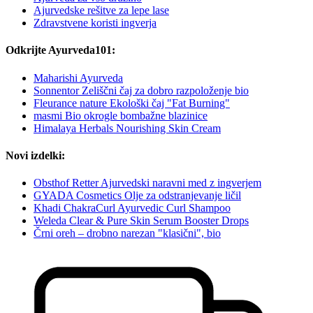
Ajurvedske rešitve za lepe lase
Zdravstvene koristi ingverja
Odkrijte Ayurveda101:
Maharishi Ayurveda
Sonnentor Zeliščni čaj za dobro razpoloženje bio
Fleurance nature Ekološki čaj "Fat Burning"
masmi Bio okrogle bombažne blazinice
Himalaya Herbals Nourishing Skin Cream
Novi izdelki:
Obsthof Retter Ajurvedski naravni med z ingverjem
GYADA Cosmetics Olje za odstranjevanje ličil
Khadi ChakraCurl Ayurvedic Curl Shampoo
Weleda Clear & Pure Skin Serum Booster Drops
Črni oreh – drobno narezan "klasični", bio