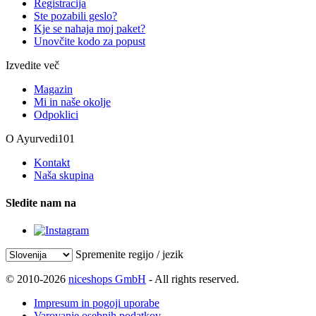
Registracija
Ste pozabili geslo?
Kje se nahaja moj paket?
Unovčite kodo za popust
Izvedite več
Magazin
Mi in naše okolje
Odpoklici
O Ayurvedi101
Kontakt
Naša skupina
Sledite nam na
Spremenite regijo / jezik
© 2010-2026
niceshops GmbH
- All rights reserved.
Impresum in pogoji uporabe
Varovanje osebnih podatkov