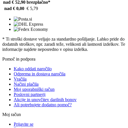
nad € 52,90
brezplačno*
nad € 0,00
€ 5,79
* Ti stroški dostave veljajo za standardno pošiljanje. Lahko pride do
dodatnih stroškov, npr. zaradi teže, velikosti ali lastnosti izdelkov. Te
informacije najdete neposredno v opisu izdelka.
Pomoč in podpora
Kako oddati naročilo
Odprema in dostava naročila
Vračila
Načini plačila
Moj uporabniški račun
Poslovni partnerji
Akcije in unovčitev darilnih bonov
Ali potrebujete dodatno pomoč?
Moj račun
Prijavite se