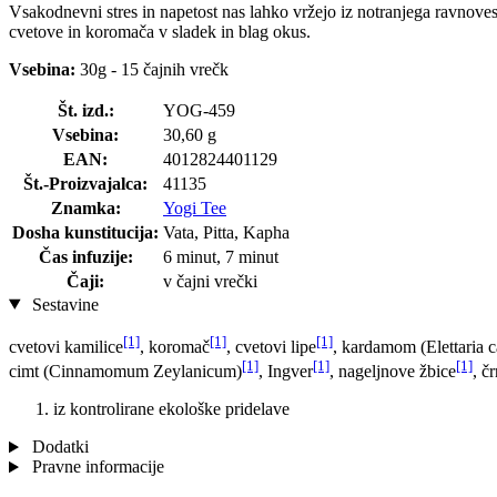
Vsakodnevni stres in napetost nas lahko vržejo iz notranjega ravnovesj
cvetove in koromača v sladek in blag okus.
Vsebina:
30g - 15 čajnih vrečk
Št. izd.:
YOG-459
Vsebina:
30,60 g
EAN:
4012824401129
Št.-Proizvajalca:
41135
Znamka:
Yogi Tee
Dosha kunstitucija:
Vata, Pitta, Kapha
Čas infuzije:
6 minut, 7 minut
Čaji:
v čajni vrečki
Sestavine
[1]
[1]
[1]
cvetovi kamilice
, koromač
, cvetovi lipe
, kardamom (Elettaria
[1]
[1]
[1]
cimt (Cinnamomum Zeylanicum)
, Ingver
, nageljnove žbice
, č
iz kontrolirane ekološke pridelave
Dodatki
Pravne informacije