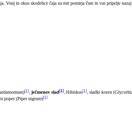
a. Vonj in okus skodelice čaja za mir pomirja čute in vas pripelje nazaj
[1]
[1]
[1]
 cardamomum)
,
ječmenov slad
, Hibiskus
, sladki koren (Glycorhi
[1]
rni poper (Piper nigrum)