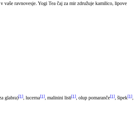
 v vaše ravnovesje. Yogi Tea čaj za mir združuje kamilico, lipove
[1]
[1]
[1]
[1]
[1]
za glabra)
, lucerna
, malinini listi
, olup pomaranče
, šipek
,