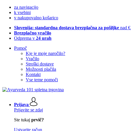
za navigacijo
k vsebini
v nakupovalno košarico
Slovenija: standardna dostava brezplačna za pošiljke
nad €
Brezplačno vračilo
Odprema v
24 urah
Pomoč
Kje je moje naročilo?
Vračilo
Stroški dostave
Možnosti plačila
Kontakt
Vse teme pomoči
Prijava
Prijavite se zdaj
Ste tukaj
prvič?
Ustvarite račun