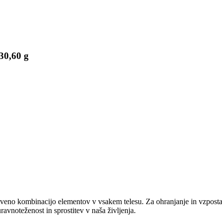
30,60 g
nstveno kombinacijo elementov v vsakem telesu. Za ohranjanje in vzpost
ravnoteženost in sprostitev v naša življenja.