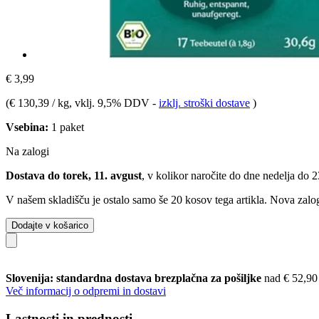
€ 3,99
(
€ 130,39 / kg
, vklj. 9,5% DDV
-
izklj. stroški dostave
)
Vsebina:
1 paket
Na zalogi
Dostava do torek, 11. avgust
, v kolikor naročite do dne
nedelja do 
V našem skladišču je ostalo samo še 20 kosov tega artikla. Nova zalog
Dodajte v košarico
Slovenija: standardna dostava brezplačna za pošiljke
nad € 52,90
Več informacij o odpremi in dostavi
Lastnosti in prednosti