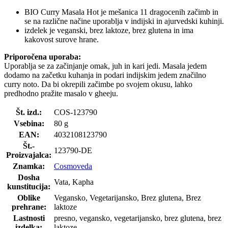
BIO Curry Masala Hot je mešanica 11 dragocenih začimb in
se na različne načine uporablja v indijski in ajurvedski kuhinji.
izdelek je veganski, brez laktoze, brez glutena in ima
kakovost surove hrane.
Priporočena uporaba:
Uporablja se za začinjanje omak, juh in kari jedi. Masala jedem
dodamo na začetku kuhanja in podari indijskim jedem značilno
curry noto. Da bi okrepili začimbe po svojem okusu, lahko
predhodno pražite masalo v gheeju.
Št. izd.:
COS-123790
Vsebina:
80 g
EAN:
4032108123790
Št.-
123790-DE
Proizvajalca:
Znamka:
Cosmoveda
Dosha
Vata, Kapha
kunstitucija:
Oblike
Vegansko, Vegetarijansko, Brez glutena, Brez
prehrane:
laktoze
Lastnosti
presno, vegansko, vegetarijansko, brez glutena, brez
izdelka:
laktoze