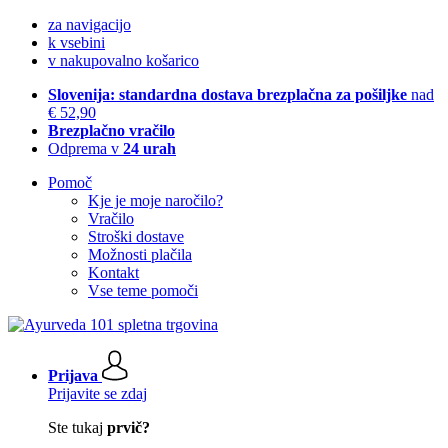
za navigacijo
k vsebini
v nakupovalno košarico
Slovenija: standardna dostava brezplačna za pošiljke
nad
€ 52,90
Brezplačno vračilo
Odprema v
24 urah
Pomoč
Kje je moje naročilo?
Vračilo
Stroški dostave
Možnosti plačila
Kontakt
Vse teme pomoči
Prijava
Prijavite se zdaj
Ste tukaj
prvič?