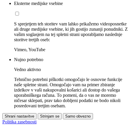
Eksterne medijske vsebine
S sprejetjem teh storitev vam lahko prikažemo videoposnetke
ali druge medijske vsebine, ki jih gostijo zunanji ponudniki. Z
vašim soglasjem na tej spletni strani uporabljamo naslednje
storitve tretjih oseb:
Vimeo, YouTube
Nujno potrebno
Vedno aktivno
Tehnično potrebni piškotki omogočajo le osnovne funkcije
naše spletne strani. Omogočajo vam na primer zbiranje
izdelkov v vaši nakupovalni košarici ali dostop do vašega
uporabniškega računa. To pomeni, da o vas ne moremo
ničesar sklepati, prav tako dobljeni podatki ne bodo nikoli
posredovani tretjim osebam.
Shrani nastavitve
Strinjam se
Samo obvezno
Politika zasebnosti