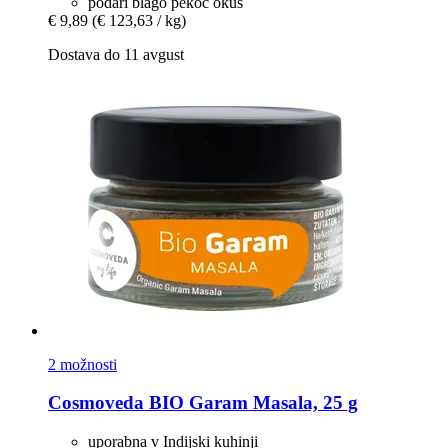
podari blago pekoč okus
€ 9,89
(€ 123,63 / kg)
Dostava do 11 avgust
2 možnosti
Cosmoveda
BIO Garam Masala, 25 g
uporabna v Indijski kuhinji