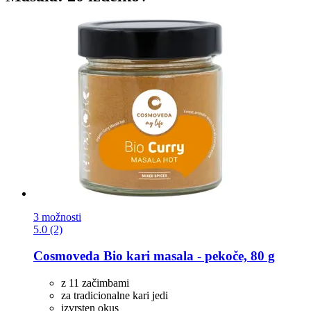
3 možnosti
5.0 (2)
Cosmoveda
Bio kari masala -​ pekoče, 80 g
z 11 začimbami
za tradicionalne kari jedi
izvrsten okus