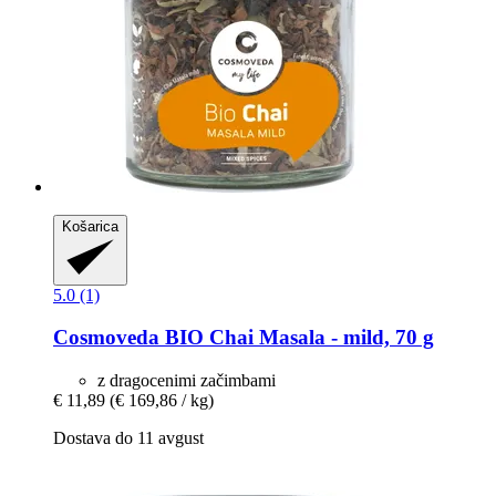
Košarica
5.0 (1)
Cosmoveda
BIO Chai Masala -​ mild, 70 g
z dragocenimi začimbami
€ 11,89
(€ 169,86 / kg)
Dostava do 11 avgust