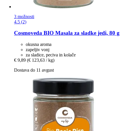
3 možnosti
4.5 (2)
Cosmoveda
BIO Masala za sladke jedi, 80 g
okusna aroma
zapeljiv vonj
za sladice, peciva in kolače
€ 9,89
(€ 123,63 / kg)
Dostava do 11 avgust