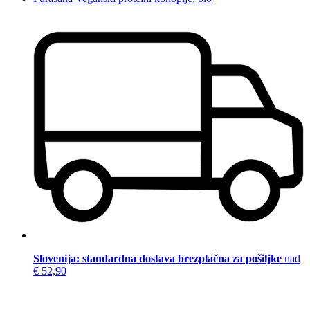
Slovenija: standardna dostava brezplačna za pošiljke
nad
€ 52,90