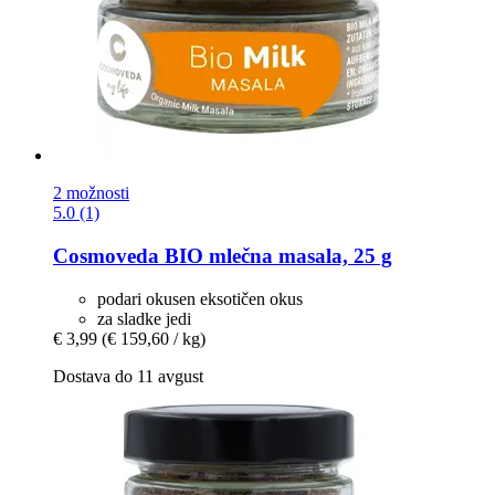
2 možnosti
5.0 (1)
Cosmoveda
BIO mlečna masala, 25 g
podari okusen eksotičen okus
za sladke jedi
€ 3,99
(€ 159,60 / kg)
Dostava do 11 avgust