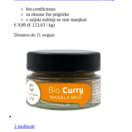
bio-certificirano
za okusne žur prigrizke
v azijski kuhinji ne sme manjkati
€ 9,89
(€ 123,63 / kg)
Dostava do 11 avgust
2 možnosti