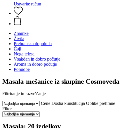
Ustvarite račun
Znamke
Živila
Prehranska dopolnila
Čaji
Nega telesa
Vsakdan in dobro počutje
Aroma in dobro počutje
Ponudbe
Masala-mešanice iz skupine Cosmoveda
Filtriranje in razvrščanje
Cene
Dosha kunstitucija
Oblike prehrane
Filter
Masala: 20 izdelkov