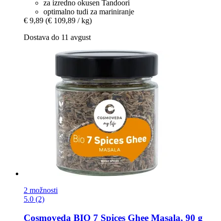
za izredno okusen Tandoori
optimalno tudi za mariniranje
€ 9,89
(€ 109,89 / kg)
Dostava do 11 avgust
2 možnosti
5.0 (2)
Cosmoveda
BIO 7 Spices Ghee Masala, 90 g