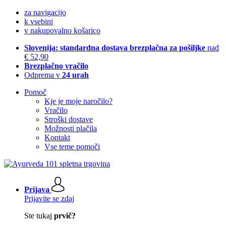
za navigacijo
k vsebini
v nakupovalno košarico
Slovenija: standardna dostava brezplačna za pošiljke
nad
€ 52,90
Brezplačno vračilo
Odprema v
24 urah
Pomoč
Kje je moje naročilo?
Vračilo
Stroški dostave
Možnosti plačila
Kontakt
Vse teme pomoči
Prijava
Prijavite se zdaj
Ste tukaj
prvič?