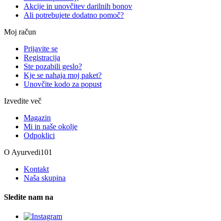
Akcije in unovčitev darilnih bonov
Ali potrebujete dodatno pomoč?
Moj račun
Prijavite se
Registracija
Ste pozabili geslo?
Kje se nahaja moj paket?
Unovčite kodo za popust
Izvedite več
Magazin
Mi in naše okolje
Odpoklici
O Ayurvedi101
Kontakt
Naša skupina
Sledite nam na