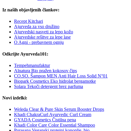
Iz naših objavljenih člankov:
Recept Kitchari
Ajurveda za vso družino
Ajurvedski nasveti za lepo kožo
Ajurvedske rešitve za lepe lase
O Agni - prebavnem ognju
Odkrijte Ayurveda101:
Tempehmanufaktur
Alnatura Bio pražen kokosov čips
CO.SO. Šampon MEN Anti Hair Loss Solid N°01
Biopark Cosmetics Eko hidrolat bergamotke
Solara Tekoči detergent brez parfuma
Novi izdelki:
Weleda Clear & Pure Skin Serum Booster Drops
Khadi ChakraCurl Ayurvedic Curl Cream
GYADA Cosmetics Čistilna pena
Khadi Color Care Color Essential Shampoo
Purasana Veganski proteini konoplje, bio