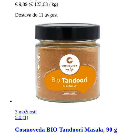
€ 9,89
(€ 123,63 / kg)
Dostava do 11 avgust
3 možnosti
5.0 (1)
Cosmoveda
BIO Tandoori Masala, 90 g