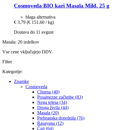
Cosmoveda
BIO kari Masala Mild, 25 g
blaga alternativa
€ 3,79
(€ 151,60 / kg)
Dostava do 11 avgust
Masala: 20 izdelkov
Vse cene vključujejo DDV.
Filter
Kategorije:
Znamke
Cosmoveda
Churna (40)
Posamezne začimbe (83)
Nega telesa (34)
Druga živila (44)
Masala (20)
Prehranska dopolnila (76)
Rasayana (12)
Čaji (64)