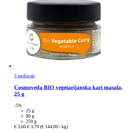
3 možnosti
Cosmoveda
BIO vegetarijanska kari masala,
25 g
-5%
25 g
80 g
250 g
€ 3,60
€ 3,79
(€ 144,00 / kg)