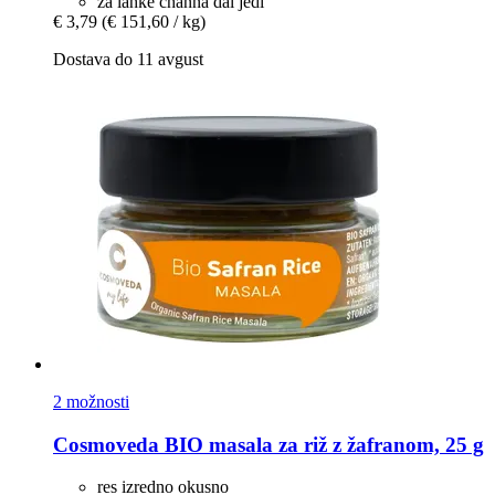
za lahke channa dal jedi
€ 3,79
(€ 151,60 / kg)
Dostava do 11 avgust
2 možnosti
Cosmoveda
BIO masala za riž z žafranom, 25 g
res izredno okusno