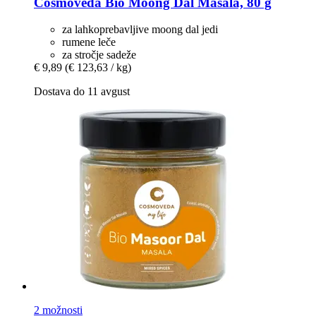
Cosmoveda
Bio Moong Dal Masala, 80 g
za lahkoprebavljive moong dal jedi
rumene leče
za stročje sadeže
€ 9,89
(€ 123,63 / kg)
Dostava do 11 avgust
2 možnosti