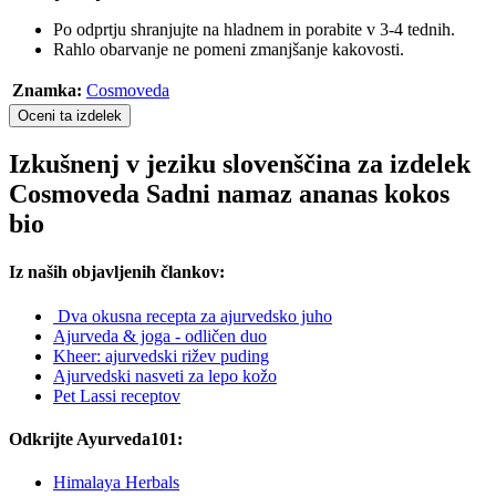
Po odprtju shranjujte na hladnem in porabite v 3-4 tednih.
Rahlo obarvanje ne pomeni zmanjšanje kakovosti.
Znamka:
Cosmoveda
Oceni ta izdelek
Izkušnenj v jeziku slovenščina za izdelek
Cosmoveda Sadni namaz ananas kokos
bio
Iz naših objavljenih člankov:
Dva okusna recepta za ajurvedsko juho
Ajurveda & joga - odličen duo
Kheer: ajurvedski rižev puding
Ajurvedski nasveti za lepo kožo
Pet Lassi receptov
Odkrijte Ayurveda101:
Himalaya Herbals