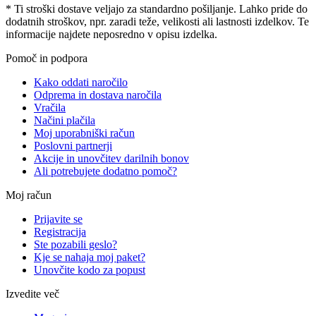
* Ti stroški dostave veljajo za standardno pošiljanje. Lahko pride do
dodatnih stroškov, npr. zaradi teže, velikosti ali lastnosti izdelkov. Te
informacije najdete neposredno v opisu izdelka.
Pomoč in podpora
Kako oddati naročilo
Odprema in dostava naročila
Vračila
Načini plačila
Moj uporabniški račun
Poslovni partnerji
Akcije in unovčitev darilnih bonov
Ali potrebujete dodatno pomoč?
Moj račun
Prijavite se
Registracija
Ste pozabili geslo?
Kje se nahaja moj paket?
Unovčite kodo za popust
Izvedite več