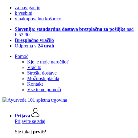
za navigacijo
k vsebini
v nakupovalno košarico
Slovenija: standardna dostava brezplačna za pošiljke
nad
€ 52,90
Brezplačno vračilo
Odprema v
24 urah
Pomoč
Kje je moje naročilo?
Vračilo
Stroški dostave
Možnosti plačila
Kontakt
Vse teme pomoči
Prijava
Prijavite se zdaj
Ste tukaj
prvič?