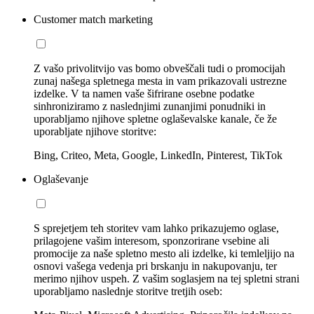
Customer match marketing
Z vašo privolitvijo vas bomo obveščali tudi o promocijah
zunaj našega spletnega mesta in vam prikazovali ustrezne
izdelke. V ta namen vaše šifrirane osebne podatke
sinhroniziramo z naslednjimi zunanjimi ponudniki in
uporabljamo njihove spletne oglaševalske kanale, če že
uporabljate njihove storitve:
Bing, Criteo, Meta, Google, LinkedIn, Pinterest, TikTok
Oglaševanje
S sprejetjem teh storitev vam lahko prikazujemo oglase,
prilagojene vašim interesom, sponzorirane vsebine ali
promocije za naše spletno mesto ali izdelke, ki temleljijo na
osnovi vašega vedenja pri brskanju in nakupovanju, ter
merimo njihov uspeh. Z vašim soglasjem na tej spletni strani
uporabljamo naslednje storitve tretjih oseb: