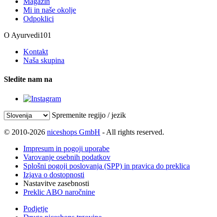
Magazin
Mi in naše okolje
Odpoklici
O Ayurvedi101
Kontakt
Naša skupina
Sledite nam na
Spremenite regijo / jezik
© 2010-2026
niceshops GmbH
- All rights reserved.
Impresum in pogoji uporabe
Varovanje osebnih podatkov
Splošni pogoji poslovanja (SPP) in pravica do preklica
Izjava o dostopnosti
Nastavitve zasebnosti
Preklic ABO naročnine
Podjetje