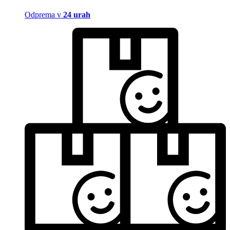
Odprema v
24 urah