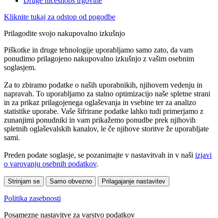
Druge niceshops trgovine
Kliknite tukaj za odstop od pogodbe
Prilagodite svojo nakupovalno izkušnjo
Piškotke in druge tehnologije uporabljamo samo zato, da vam
ponudimo prilagojeno nakupovalno izkušnjo z vašim osebnim
soglasjem.
Za to zbiramo podatke o naših uporabnikih, njihovem vedenju in
napravah. To uporabljamo za stalno optimizacijo naše spletne strani
in za prikaz prilagojenega oglaševanja in vsebine ter za analizo
statistike uporabe. Vaše šifrirane podatke lahko tudi primerjamo z
zunanjimi ponudniki in vam prikažemo ponudbe prek njihovih
spletnih oglaševalskih kanalov, le če njihove storitve že uporabljate
sami.
Preden podate soglasje, se pozanimajte v nastavitvah in v naši
izjavi
o varovanju osebnih podatkov
.
Strinjam se
Samo obvezno
Prilagajanje nastavitev
Politika zasebnosti
Posamezne nastavitve za varstvo podatkov