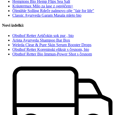
Hempions Bio Hemp Flips Sea Salt
Kräutermax Milo za lase z ognjičem+
Ölmühle Solling Rdeče palmovo olje "fair for life"
Classic Ayurveda Garam Masala mleto bio
Novi izdelki:
Obsthof Retter Artičokin sok pur , bio
Arista Ayurveda Shampoo Bar Box
Weleda Clear & Pure Skin Serum Booster Drops
Obsthof Retter Koreninski eliksir s česnom, bio
Obsthof Retter Bio Immun-Power Shot s česnom