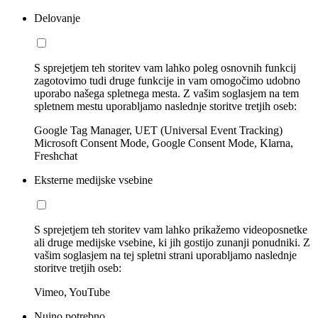
Delovanje
S sprejetjem teh storitev vam lahko poleg osnovnih funkcij
zagotovimo tudi druge funkcije in vam omogočimo udobno
uporabo našega spletnega mesta. Z vašim soglasjem na tem
spletnem mestu uporabljamo naslednje storitve tretjih oseb:
Google Tag Manager, UET (Universal Event Tracking)
Microsoft Consent Mode, Google Consent Mode, Klarna,
Freshchat
Eksterne medijske vsebine
S sprejetjem teh storitev vam lahko prikažemo videoposnetke
ali druge medijske vsebine, ki jih gostijo zunanji ponudniki. Z
vašim soglasjem na tej spletni strani uporabljamo naslednje
storitve tretjih oseb:
Vimeo, YouTube
Nujno potrebno