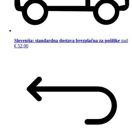
Slovenija: standardna dostava brezplačna za pošiljke
nad
€ 52,90