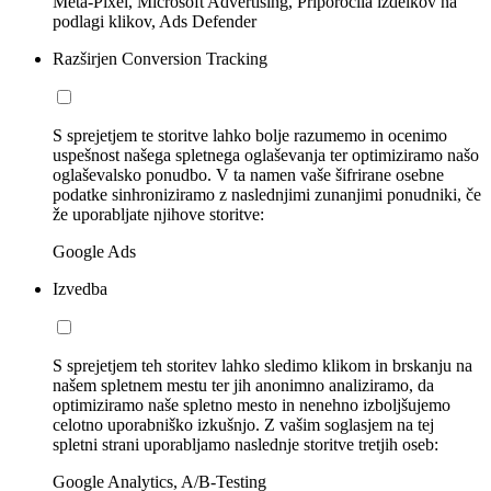
Meta-Pixel, Microsoft Advertising, Priporočila izdelkov na
podlagi klikov, Ads Defender
Razširjen Conversion Tracking
S sprejetjem te storitve lahko bolje razumemo in ocenimo
uspešnost našega spletnega oglaševanja ter optimiziramo našo
oglaševalsko ponudbo. V ta namen vaše šifrirane osebne
podatke sinhroniziramo z naslednjimi zunanjimi ponudniki, če
že uporabljate njihove storitve:
Google Ads
Izvedba
S sprejetjem teh storitev lahko sledimo klikom in brskanju na
našem spletnem mestu ter jih anonimno analiziramo, da
optimiziramo naše spletno mesto in nenehno izboljšujemo
celotno uporabniško izkušnjo. Z vašim soglasjem na tej
spletni strani uporabljamo naslednje storitve tretjih oseb:
Google Analytics, A/B-Testing