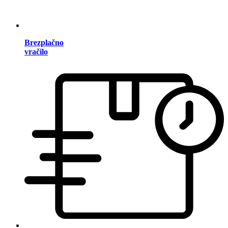
Brezplačno
vračilo