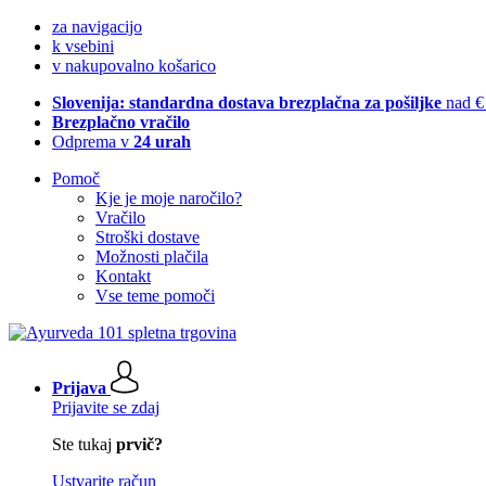
za navigacijo
k vsebini
v nakupovalno košarico
Slovenija: standardna dostava brezplačna za pošiljke
nad €
Brezplačno vračilo
Odprema v
24 urah
Pomoč
Kje je moje naročilo?
Vračilo
Stroški dostave
Možnosti plačila
Kontakt
Vse teme pomoči
Prijava
Prijavite se zdaj
Ste tukaj
prvič?
Ustvarite račun