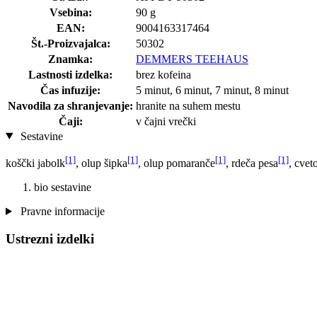
Vsebina:
90 g
EAN:
9004163317464
Št.-Proizvajalca:
50302
Znamka:
DEMMERS TEEHAUS
Lastnosti izdelka:
brez kofeina
Čas infuzije:
5 minut, 6 minut, 7 minut, 8 minut
Navodila za shranjevanje:
hranite na suhem mestu
Čaji:
v čajni vrečki
Sestavine
[1]
[1]
[1]
[1]
koščki jabolk
, olup šipka
, olup pomaranče
, rdeča pesa
, cvet
bio sestavine
Pravne informacije
Ustrezni izdelki