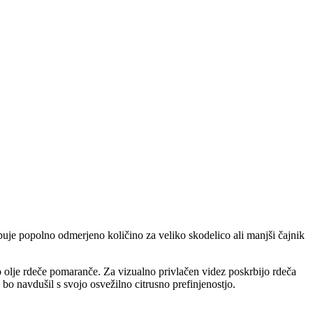
buje popolno odmerjeno količino za veliko skodelico ali manjši čajnik
 olje rdeče pomaranče. Za vizualno privlačen videz poskrbijo rdeča
bo navdušil s svojo osvežilno citrusno prefinjenostjo.