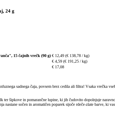
j, 24 g
a", 15 čajnih vrečk (90 g)
€ 12,49
(€ 138,78 / kg)
€ 4,59
(€ 191,25 / kg)
€ 17,08
nfuznega sadnega čaja, povsem brez cedila ali filtra! Vsaka vrečka vse
 ter šipkove in pomarančne lupine, ki jih čudovito dopolnjuje naravno
a nastane sočen in aromatičen poparek sijoče rdeče-zlate barve, ki vas 