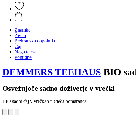
Znamke
Živila
Prehranska dopolnila
Čaji
Nega telesa
Ponudbe
DEMMERS TEEHAUS
BIO sad
Osvežujoče sadno doživetje v vrečki
BIO sadni čaj v vrečkah "Rdeča pomaranča"