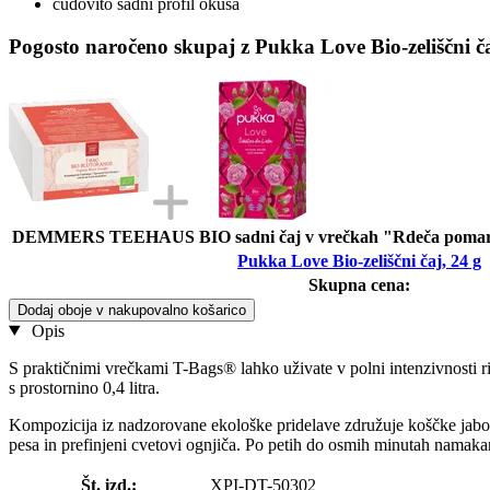
čudovito sadni profil okusa
Pogosto naročeno skupaj z Pukka Love Bio-zeliščni ča
DEMMERS TEEHAUS BIO sadni čaj v vrečkah "Rdeča pomaranč
Pukka Love Bio-zeliščni čaj, 24 g
Skupna cena:
Dodaj oboje v nakupovalno košarico
Opis
S praktičnimi vrečkami T-Bags® lahko uživate v polni intenzivnosti ri
s prostornino 0,4 litra.
Kompozicija iz nadzorovane ekološke pridelave združuje koščke jabolk
pesa in prefinjeni cvetovi ognjiča. Po petih do osmih minutah namakanj
Št. izd.:
XPI-DT-50302