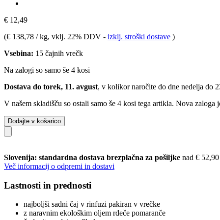
€ 12,49
(
€ 138,78 / kg
, vklj. 22% DDV
-
izklj. stroški dostave
)
Vsebina:
15 čajnih vrečk
Na zalogi so samo še 4 kosi
Dostava do torek, 11. avgust
, v kolikor naročite do dne
nedelja do 
V našem skladišču so ostali samo še 4 kosi tega artikla. Nova zaloga j
Dodajte v košarico
Slovenija: standardna dostava brezplačna za pošiljke
nad € 52,90
Več informacij o odpremi in dostavi
Lastnosti in prednosti
najboljši sadni čaj v rinfuzi pakiran v vrečke
z naravnim ekološkim oljem rdeče pomaranče