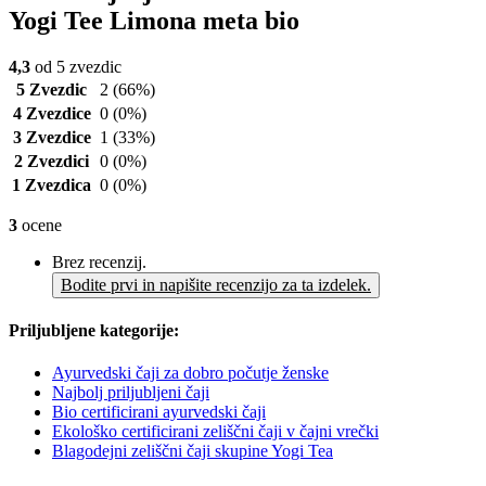
Yogi Tee Limona meta bio
4,3
od 5 zvezdic
5 Zvezdic
2
(66%)
4 Zvezdice
0
(0%)
3 Zvezdice
1
(33%)
2 Zvezdici
0
(0%)
1 Zvezdica
0
(0%)
3
ocene
Brez recenzij.
Bodite prvi in napišite recenzijo za ta izdelek.
Priljubljene kategorije:
Ayurvedski čaji za dobro počutje ženske
Najbolj priljubljeni čaji
Bio certificirani ayurvedski čaji
Ekološko certificirani zeliščni čaji v čajni vrečki
Blagodejni zeliščni čaji skupine Yogi Tea