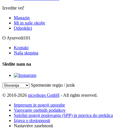
Izvedite več
Magazin
Mi in naše okolje
Odpoklici
O Ayurvedi101
Kontakt
Naša skupina
Sledite nam na
Spremenite regijo / jezik
© 2010-2026
niceshops GmbH
- All rights reserved.
Impresum in pogoji uporabe
Varovanje osebnih podatkov
Splošni pogoji poslovanja (SPP) in pravica do preklica
Izjava o dostopnosti
Nastavitve zasebnosti