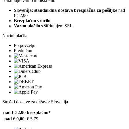
Nakupujte varno in diskretno
Slovenija: standardna dostava brezplačna za pošiljke
nad
€ 52,90
Brezplačno vračilo
Varno plačilo
s šifriranjem SSL
Načini plačila
Po povzetju
Predračun
Stroški dostave za državo: Slovenija
nad € 52,90
brezplačno*
nad € 0,00
€ 5,79