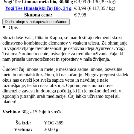
Yogi Tee Limona meta bio, 30,60 g
€ 3,99
(€ 130,39 / kg)
Yogi Tee Himalajski čaj Bio, 34 g
€ 3,99
(€ 117,35 / kg)
Skupna cena:
€ 7,98
Dodaj oboje v nakupovalno košarico
Opis
Skozi doše Vata, Pitta in Kapha, se manifestirajo elementi skozi
edinstveno kombinacijo elementov v vsakem telesu. Za ohranjanje
in vzpostavljanje ravnoteženosti je osnovna ideja Ayurveda. Yogi
Tea ima čarobne recepte, ustvarjene za trenutke uživanja čaja, ki
nam prinaša uravnoteženost in sprostitev v naša življenja.
Čudovit čaj limone in mete je mešanica sadne limone, osvežilne
mete in orientalskih začimb, ki nas očarajo. Njegov preprost sladek
okus nas osveži kot sveža sapica vetra in navdihuje naše
razmišljanje, ter širi naša obzorja. Opomnjeni smo na nove
dimenzije zavesti in dobrega počutja, ki jih je možno doživeli v
zgodnjih jutranjih urah meditacije. Čaj lahko uživamo topel ali
hladen!.
Vsebina:
30g - 15 čajnih vrečk
Št. izd.:
YOG-369
Vsebina:
30,60 g