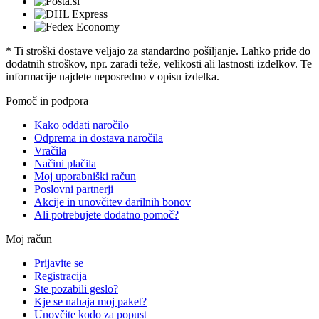
* Ti stroški dostave veljajo za standardno pošiljanje. Lahko pride do
dodatnih stroškov, npr. zaradi teže, velikosti ali lastnosti izdelkov. Te
informacije najdete neposredno v opisu izdelka.
Pomoč in podpora
Kako oddati naročilo
Odprema in dostava naročila
Vračila
Načini plačila
Moj uporabniški račun
Poslovni partnerji
Akcije in unovčitev darilnih bonov
Ali potrebujete dodatno pomoč?
Moj račun
Prijavite se
Registracija
Ste pozabili geslo?
Kje se nahaja moj paket?
Unovčite kodo za popust