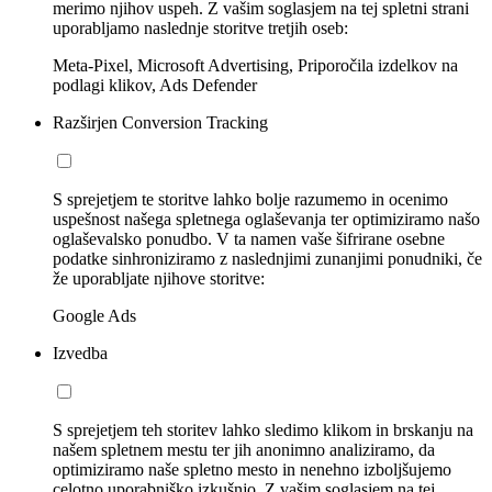
merimo njihov uspeh. Z vašim soglasjem na tej spletni strani
uporabljamo naslednje storitve tretjih oseb:
Meta-Pixel, Microsoft Advertising, Priporočila izdelkov na
podlagi klikov, Ads Defender
Razširjen Conversion Tracking
S sprejetjem te storitve lahko bolje razumemo in ocenimo
uspešnost našega spletnega oglaševanja ter optimiziramo našo
oglaševalsko ponudbo. V ta namen vaše šifrirane osebne
podatke sinhroniziramo z naslednjimi zunanjimi ponudniki, če
že uporabljate njihove storitve:
Google Ads
Izvedba
S sprejetjem teh storitev lahko sledimo klikom in brskanju na
našem spletnem mestu ter jih anonimno analiziramo, da
optimiziramo naše spletno mesto in nenehno izboljšujemo
celotno uporabniško izkušnjo. Z vašim soglasjem na tej