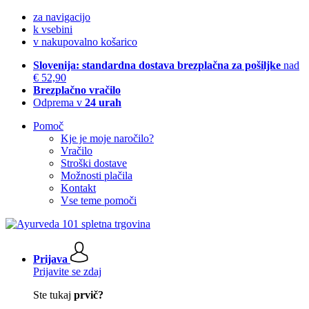
za navigacijo
k vsebini
v nakupovalno košarico
Slovenija: standardna dostava brezplačna za pošiljke
nad
€ 52,90
Brezplačno vračilo
Odprema v
24 urah
Pomoč
Kje je moje naročilo?
Vračilo
Stroški dostave
Možnosti plačila
Kontakt
Vse teme pomoči
Prijava
Prijavite se zdaj
Ste tukaj
prvič?