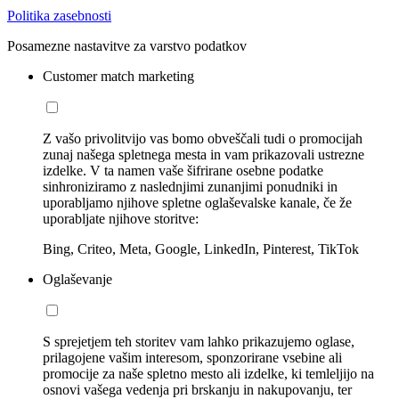
Politika zasebnosti
Posamezne nastavitve za varstvo podatkov
Customer match marketing
Z vašo privolitvijo vas bomo obveščali tudi o promocijah
zunaj našega spletnega mesta in vam prikazovali ustrezne
izdelke. V ta namen vaše šifrirane osebne podatke
sinhroniziramo z naslednjimi zunanjimi ponudniki in
uporabljamo njihove spletne oglaševalske kanale, če že
uporabljate njihove storitve:
Bing, Criteo, Meta, Google, LinkedIn, Pinterest, TikTok
Oglaševanje
S sprejetjem teh storitev vam lahko prikazujemo oglase,
prilagojene vašim interesom, sponzorirane vsebine ali
promocije za naše spletno mesto ali izdelke, ki temleljijo na
osnovi vašega vedenja pri brskanju in nakupovanju, ter