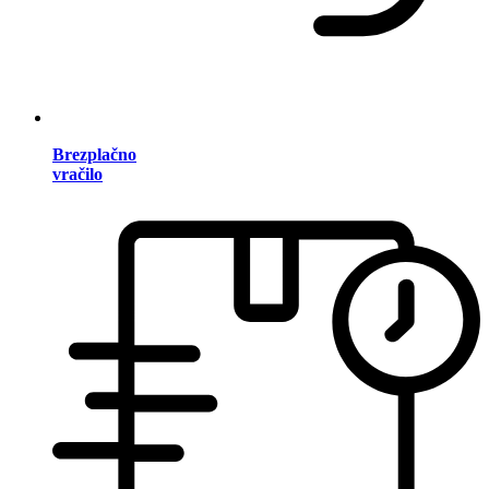
Brezplačno
vračilo