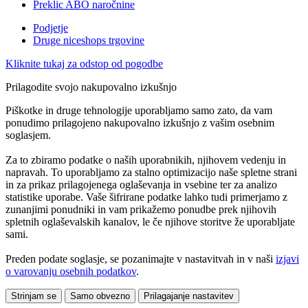
Preklic ABO naročnine
Podjetje
Druge niceshops trgovine
Kliknite tukaj za odstop od pogodbe
Prilagodite svojo nakupovalno izkušnjo
Piškotke in druge tehnologije uporabljamo samo zato, da vam
ponudimo prilagojeno nakupovalno izkušnjo z vašim osebnim
soglasjem.
Za to zbiramo podatke o naših uporabnikih, njihovem vedenju in
napravah. To uporabljamo za stalno optimizacijo naše spletne strani
in za prikaz prilagojenega oglaševanja in vsebine ter za analizo
statistike uporabe. Vaše šifrirane podatke lahko tudi primerjamo z
zunanjimi ponudniki in vam prikažemo ponudbe prek njihovih
spletnih oglaševalskih kanalov, le če njihove storitve že uporabljate
sami.
Preden podate soglasje, se pozanimajte v nastavitvah in v naši
izjavi
o varovanju osebnih podatkov
.
Strinjam se
Samo obvezno
Prilagajanje nastavitev