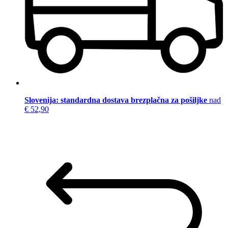
Slovenija: standardna dostava brezplačna za pošiljke
nad
€ 52,90