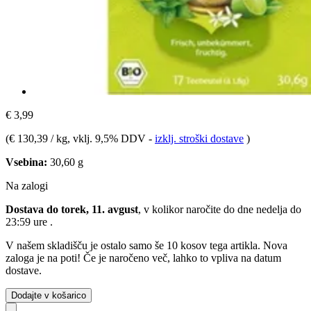
€ 3,99
(
€ 130,39 / kg
, vklj. 9,5% DDV
-
izklj. stroški dostave
)
Vsebina:
30,60 g
Na zalogi
Dostava do torek, 11. avgust
, v kolikor naročite do dne
nedelja do
23:59 ure
.
V našem skladišču je ostalo samo še 10 kosov tega artikla. Nova
zaloga je na poti! Če je naročeno več, lahko to vpliva na datum
dostave.
Dodajte v košarico