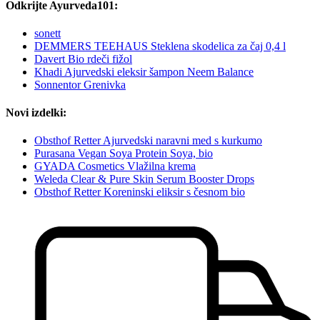
Odkrijte Ayurveda101:
sonett
DEMMERS TEEHAUS Steklena skodelica za čaj 0,4 l
Davert Bio rdeči fižol
Khadi Ajurvedski eleksir šampon Neem Balance
Sonnentor Grenivka
Novi izdelki:
Obsthof Retter Ajurvedski naravni med s kurkumo
Purasana Vegan Soya Protein Soya, bio
GYADA Cosmetics Vlažilna krema
Weleda Clear & Pure Skin Serum Booster Drops
Obsthof Retter Koreninski eliksir s česnom bio