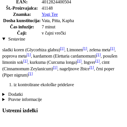
EAN:
4012824400504
Št.-Proizvajalca:
41148
Znamka:
Yogi Tee
Dosha kunstitucija:
Vata, Pitta, Kapha
Čas infuzije:
7 minut
Čaji:
v čajni vrečki
Sestavine
[1]
[1]
[1]
sladki koren (Glycorhiza glabra)
, Limonen
, zelena meta
,
[1]
[1]
poprova meta
, kardamom (Elettaria cardamomum)
, posušen
[1]
[1]
[1]
limonin sok
, kurkuma (Curcuma longa)
, Ingver
, cimt
[1]
[1]
(Cinnamomum Zeylanicum)
, nageljnove žbice
, črni poper
[1]
(Piper nigrum)
iz kontrolirane ekološke pridelave
Dodatki
Pravne informacije
Ustrezni izdelki