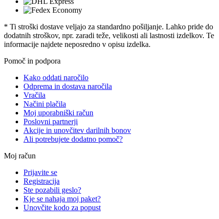
* Ti stroški dostave veljajo za standardno pošiljanje. Lahko pride do
dodatnih stroškov, npr. zaradi teže, velikosti ali lastnosti izdelkov. Te
informacije najdete neposredno v opisu izdelka.
Pomoč in podpora
Kako oddati naročilo
Odprema in dostava naročila
Vračila
Načini plačila
Moj uporabniški račun
Poslovni partnerji
Akcije in unovčitev darilnih bonov
Ali potrebujete dodatno pomoč?
Moj račun
Prijavite se
Registracija
Ste pozabili geslo?
Kje se nahaja moj paket?
Unovčite kodo za popust