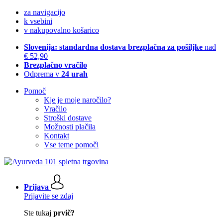
za navigacijo
k vsebini
v nakupovalno košarico
Slovenija: standardna dostava brezplačna za pošiljke
nad
€ 52,90
Brezplačno vračilo
Odprema v
24 urah
Pomoč
Kje je moje naročilo?
Vračilo
Stroški dostave
Možnosti plačila
Kontakt
Vse teme pomoči
Prijava
Prijavite se zdaj
Ste tukaj
prvič?