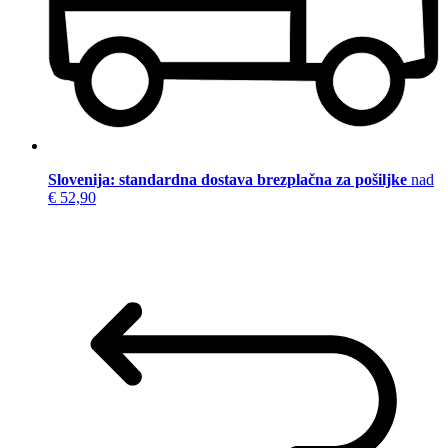
Slovenija: standardna dostava brezplačna za pošiljke
nad
€ 52,90