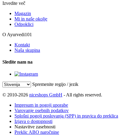
Izvedite več
Magazin
Mi in naše okolje
Odpoklici
O Ayurvedi101
Kontakt
Naša skupina
Sledite nam na
Spremenite regijo / jezik
© 2010-2026
niceshops GmbH
- All rights reserved.
Impresum in pogoji uporabe
Varovanje osebnih podatkov
Splošni pogoji poslovanja (SPP) in pravica do preklica
Izjava o dostopnosti
Nastavitve zasebnosti
Preklic ABO naročnine