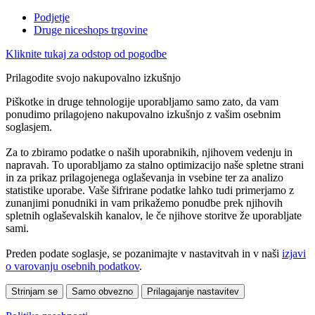
Podjetje
Druge niceshops trgovine
Kliknite tukaj za odstop od pogodbe
Prilagodite svojo nakupovalno izkušnjo
Piškotke in druge tehnologije uporabljamo samo zato, da vam
ponudimo prilagojeno nakupovalno izkušnjo z vašim osebnim
soglasjem.
Za to zbiramo podatke o naših uporabnikih, njihovem vedenju in
napravah. To uporabljamo za stalno optimizacijo naše spletne strani
in za prikaz prilagojenega oglaševanja in vsebine ter za analizo
statistike uporabe. Vaše šifrirane podatke lahko tudi primerjamo z
zunanjimi ponudniki in vam prikažemo ponudbe prek njihovih
spletnih oglaševalskih kanalov, le če njihove storitve že uporabljate
sami.
Preden podate soglasje, se pozanimajte v nastavitvah in v naši
izjavi
o varovanju osebnih podatkov
.
Strinjam se
Samo obvezno
Prilagajanje nastavitev