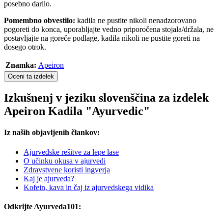
posebno darilo.
Pomembno obvestilo:
kadila ne pustite nikoli nenadzorovano
pogoreti do konca, uporabljajte vedno priporočena stojala/držala, ne
postavljajte na goreče podlage, kadila nikoli ne pustite goreti na
dosego otrok.
Znamka:
Apeiron
Oceni ta izdelek
Izkušnenj v jeziku slovenščina za izdelek
Apeiron Kadila "Ayurvedic"
Iz naših objavljenih člankov:
Ajurvedske rešitve za lepe lase
O učinku okusa v ajurvedi
Zdravstvene koristi ingverja
Kaj je ajurveda?
Kofein, kava in čaj iz ajurvedskega vidika
Odkrijte Ayurveda101: