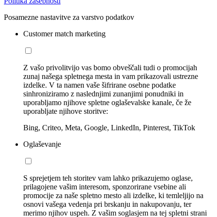
Politika zasebnosti
Posamezne nastavitve za varstvo podatkov
Customer match marketing
Z vašo privolitvijo vas bomo obveščali tudi o promocijah
zunaj našega spletnega mesta in vam prikazovali ustrezne
izdelke. V ta namen vaše šifrirane osebne podatke
sinhroniziramo z naslednjimi zunanjimi ponudniki in
uporabljamo njihove spletne oglaševalske kanale, če že
uporabljate njihove storitve:
Bing, Criteo, Meta, Google, LinkedIn, Pinterest, TikTok
Oglaševanje
S sprejetjem teh storitev vam lahko prikazujemo oglase,
prilagojene vašim interesom, sponzorirane vsebine ali
promocije za naše spletno mesto ali izdelke, ki temleljijo na
osnovi vašega vedenja pri brskanju in nakupovanju, ter
merimo njihov uspeh. Z vašim soglasjem na tej spletni strani