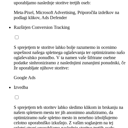
uporabljamo naslednje storitve tretjih oseb:
Meta-Pixel, Microsoft Advertising, Priporočila izdelkov na
podlagi klikov, Ads Defender
Razširjen Conversion Tracking
S sprejetjem te storitve lahko bolje razumemo in ocenimo
uspešnost našega spletnega oglaševanja ter optimiziramo našo
oglaševalsko ponudbo. V ta namen vaše šifrirane osebne
podatke sinhroniziramo z naslednjimi zunanjimi ponudniki, če
že uporabljate njihove storitve:
Google Ads
Izvedba
S sprejetjem teh storitev lahko sledimo klikom in brskanju na
našem spletnem mestu ter jih anonimno analiziramo, da
optimiziramo naše spletno mesto in nenehno izboljšujemo
celotno uporabniško izkušnjo. Z vašim soglasjem na tej
spletni strani uporabljamo naslednje storitve tretjih oseb: