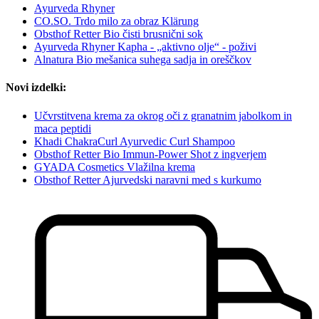
Ayurveda Rhyner
CO.SO. Trdo milo za obraz Klärung
Obsthof Retter Bio čisti brusnični sok
Ayurveda Rhyner Kapha - „aktivno olje“ - poživi
Alnatura Bio mešanica suhega sadja in oreščkov
Novi izdelki:
Učvrstitvena krema za okrog oči z granatnim jabolkom in
maca peptidi
Khadi ChakraCurl Ayurvedic Curl Shampoo
Obsthof Retter Bio Immun-Power Shot z ingverjem
GYADA Cosmetics Vlažilna krema
Obsthof Retter Ajurvedski naravni med s kurkumo