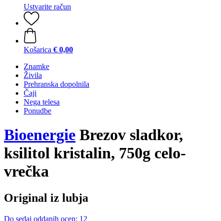
Ustvarite račun
Košarica
€ 0,00
Znamke
Živila
Prehranska dopolnila
Čaji
Nega telesa
Ponudbe
Bioenergie
Brezov sladkor,
ksilitol kristalin, 750g celo-
vrečka
Original iz lubja
Do sedaj oddanih ocen: 12