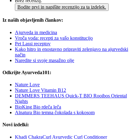
Brez recenzij.
Bodite prvi in napišite recenzijo za ta izdelek.
Iz naših objavljenih člankov:
Ajurveda in medicina
Vroča voda: recepti za vašo konstitucijo
Pet Lassi receptov
Kako hitro in enostavno pripraviti zelenjavo na ajurvedski
način
Naredite si svoje masažno olje
Odkrijte Ayurveda101:
Nature Love
Nature Love Vitamin B12
DEMMERS TEEHAUS Quick-T BIO Rooibos Oriental
Nights
BioKing Bio rdeča leča
Alnatura Bio temna čokolada s kokosom
Novi izdelki:
Khadi ChakraCurl Ayurvedic Curl Conditioner