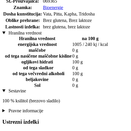
Št.-Proizvajalca:
069365
Znamka:
Bioenergie
Dosha kunstitucija:
Vata, Pitta, Kapha, Tridosha
Oblike prehrane:
Brez glutena, Brez laktoze
Lastnosti izdelka:
brez glutena, brez laktoze
Hranilna vrednost
Hranilna vrednost
na 100 g
energijska vrednost
1005 / 240 kj / kcal
maščobe
0 g
od tega nasičene maščobne kisline
0 g
ogljikovi hidrati
100 g
od tega sladkor
0 g
od tega večvredni alkoholi
100 g
beljakovine
0 g
Sol
0 g
Sestavine
100 % ksilitol (brezovo sladilo)
Pravne informacije
Ustrezni izdelki