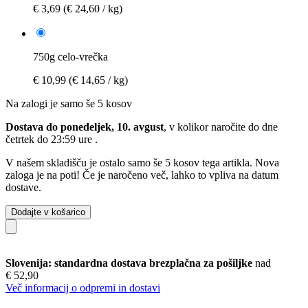
€ 3,69
(€ 24,60 / kg)
750g celo-vrečka
€ 10,99
(€ 14,65 / kg)
Na zalogi je samo še 5 kosov
Dostava do ponedeljek, 10. avgust
, v kolikor naročite do dne
četrtek do 23:59 ure
.
V našem skladišču je ostalo samo še 5 kosov tega artikla. Nova
zaloga je na poti! Če je naročeno več, lahko to vpliva na datum
dostave.
Dodajte v košarico
Slovenija: standardna dostava brezplačna za pošiljke
nad
€ 52,90
Več informacij o odpremi in dostavi