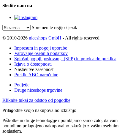
Sledite nam na
Spremenite regijo / jezik
© 2010-2026
niceshops GmbH
- All rights reserved.
Impresum in pogoji uporabe
Varovanje osebnih podatkov
Splošni pogoji poslovanja (SPP) in pravica do preklica
Izjava o dostopnosti
Nastavitve zasebnosti
Preklic ABO naročnine
Podjetje
Druge niceshops trgovine
Kliknite tukaj za odstop od pogodbe
Prilagodite svojo nakupovalno izkušnjo
Piškotke in druge tehnologije uporabljamo samo zato, da vam
ponudimo prilagojeno nakupovalno izkušnjo z vašim osebnim
soglasjem.