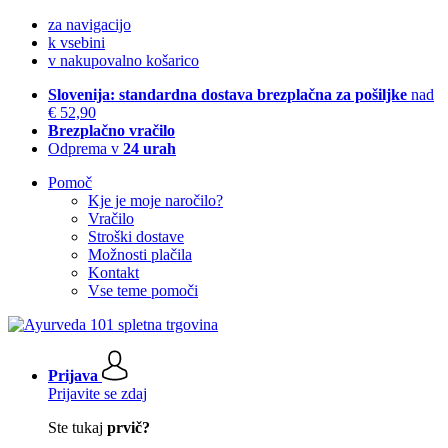
za navigacijo
k vsebini
v nakupovalno košarico
Slovenija: standardna dostava brezplačna za pošiljke
nad
€ 52,90
Brezplačno vračilo
Odprema v
24 urah
Pomoč
Kje je moje naročilo?
Vračilo
Stroški dostave
Možnosti plačila
Kontakt
Vse teme pomoči
Prijava
Prijavite se zdaj
Ste tukaj
prvič?