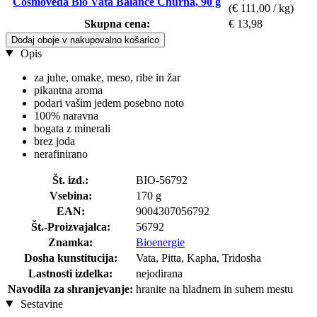
Cosmoveda Bio Vata Balance Churna, 90 g
(€ 111,00 / kg)
Skupna cena:
€ 13,98
Dodaj oboje v nakupovalno košarico
Opis
za juhe, omake, meso, ribe in žar
pikantna aroma
podari vašim jedem posebno noto
100% naravna
bogata z minerali
brez joda
nerafinirano
Št. izd.:
BIO-56792
Vsebina:
170 g
EAN:
9004307056792
Št.-Proizvajalca:
56792
Znamka:
Bioenergie
Dosha kunstitucija:
Vata, Pitta, Kapha, Tridosha
Lastnosti izdelka:
nejodirana
Navodila za shranjevanje:
hranite na hladnem in suhem mestu
Sestavine