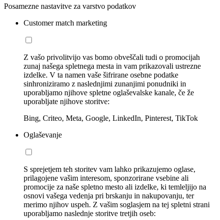
Posamezne nastavitve za varstvo podatkov
Customer match marketing
Z vašo privolitvijo vas bomo obveščali tudi o promocijah
zunaj našega spletnega mesta in vam prikazovali ustrezne
izdelke. V ta namen vaše šifrirane osebne podatke
sinhroniziramo z naslednjimi zunanjimi ponudniki in
uporabljamo njihove spletne oglaševalske kanale, če že
uporabljate njihove storitve:
Bing, Criteo, Meta, Google, LinkedIn, Pinterest, TikTok
Oglaševanje
S sprejetjem teh storitev vam lahko prikazujemo oglase,
prilagojene vašim interesom, sponzorirane vsebine ali
promocije za naše spletno mesto ali izdelke, ki temleljijo na
osnovi vašega vedenja pri brskanju in nakupovanju, ter
merimo njihov uspeh. Z vašim soglasjem na tej spletni strani
uporabljamo naslednje storitve tretjih oseb: