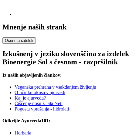
Mnenje naših strank
Oceni ta izdelek
Izkušnenj v jeziku slovenščina za izdelek
Bioenergie Sol s česnom - razpršilnik
Iz naših objavljenih člankov:
Veganska prehrana v vsakdanjem življenju
O učinku okusa v ajurvedi
Kaj je ajurveda?
Čiščenje nosu z Jala Neti
Pogosta vprašanja - hidrolati
Odkrijte Ayurveda101:
Herbaria