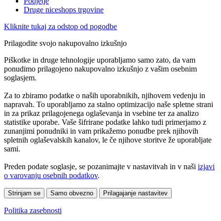
Podjetje
Druge niceshops trgovine
Kliknite tukaj za odstop od pogodbe
Prilagodite svojo nakupovalno izkušnjo
Piškotke in druge tehnologije uporabljamo samo zato, da vam
ponudimo prilagojeno nakupovalno izkušnjo z vašim osebnim
soglasjem.
Za to zbiramo podatke o naših uporabnikih, njihovem vedenju in
napravah. To uporabljamo za stalno optimizacijo naše spletne strani
in za prikaz prilagojenega oglaševanja in vsebine ter za analizo
statistike uporabe. Vaše šifrirane podatke lahko tudi primerjamo z
zunanjimi ponudniki in vam prikažemo ponudbe prek njihovih
spletnih oglaševalskih kanalov, le če njihove storitve že uporabljate
sami.
Preden podate soglasje, se pozanimajte v nastavitvah in v naši
izjavi
o varovanju osebnih podatkov
.
Strinjam se
Samo obvezno
Prilagajanje nastavitev
Politika zasebnosti