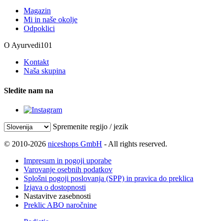
Magazin
Mi in naše okolje
Odpoklici
O Ayurvedi101
Kontakt
Naša skupina
Sledite nam na
Spremenite regijo / jezik
© 2010-2026
niceshops GmbH
- All rights reserved.
Impresum in pogoji uporabe
Varovanje osebnih podatkov
Splošni pogoji poslovanja (SPP) in pravica do preklica
Izjava o dostopnosti
Nastavitve zasebnosti
Preklic ABO naročnine