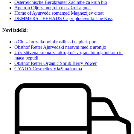
Österreichische Bergkräuter Začimbe za kruh bio
Apeiron Olje za nego in masažo Laguna
Home of Ayurveda somamed Magnezijev citrat
DEMMERS TEEHAUS Čaj v pločevinki The Kiss
Novi izdelki:
o'Cin – brezalkoholni rastlinski napitek pur
Obsthof Retter Ajurvedski naravni med z aronijo
Učvrstitvena krema za okrog oči z granatnim jabolkom in
maca peptidi
Obsthof Retter Organic Shrub Berry Power
GYADA Cosmetics Vlažilna krema