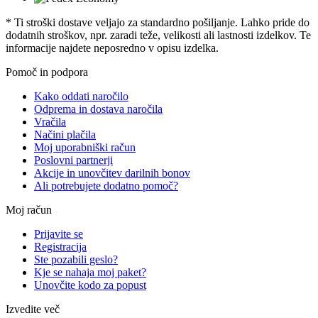
* Ti stroški dostave veljajo za standardno pošiljanje. Lahko pride do
dodatnih stroškov, npr. zaradi teže, velikosti ali lastnosti izdelkov. Te
informacije najdete neposredno v opisu izdelka.
Pomoč in podpora
Kako oddati naročilo
Odprema in dostava naročila
Vračila
Načini plačila
Moj uporabniški račun
Poslovni partnerji
Akcije in unovčitev darilnih bonov
Ali potrebujete dodatno pomoč?
Moj račun
Prijavite se
Registracija
Ste pozabili geslo?
Kje se nahaja moj paket?
Unovčite kodo za popust
Izvedite več