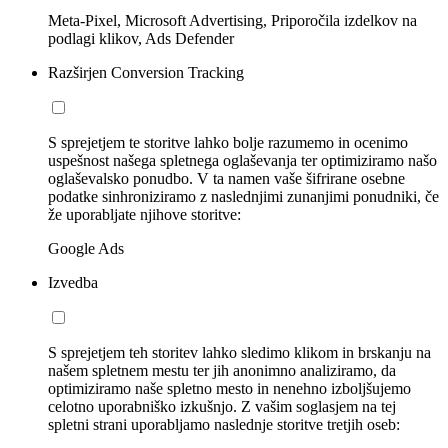
Meta-Pixel, Microsoft Advertising, Priporočila izdelkov na
podlagi klikov, Ads Defender
Razširjen Conversion Tracking
S sprejetjem te storitve lahko bolje razumemo in ocenimo
uspešnost našega spletnega oglaševanja ter optimiziramo našo
oglaševalsko ponudbo. V ta namen vaše šifrirane osebne
podatke sinhroniziramo z naslednjimi zunanjimi ponudniki, če
že uporabljate njihove storitve:
Google Ads
Izvedba
S sprejetjem teh storitev lahko sledimo klikom in brskanju na
našem spletnem mestu ter jih anonimno analiziramo, da
optimiziramo naše spletno mesto in nenehno izboljšujemo
celotno uporabniško izkušnjo. Z vašim soglasjem na tej
spletni strani uporabljamo naslednje storitve tretjih oseb: