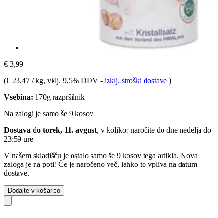
€ 3,99
(
€ 23,47 / kg
, vklj. 9,5% DDV
-
izklj. stroški dostave
)
Vsebina:
170g razpršilnik
Na zalogi je samo še 9 kosov
Dostava do torek, 11. avgust
, v kolikor naročite do dne
nedelja do
23:59 ure
.
V našem skladišču je ostalo samo še 9 kosov tega artikla. Nova
zaloga je na poti! Če je naročeno več, lahko to vpliva na datum
dostave.
Dodajte v košarico