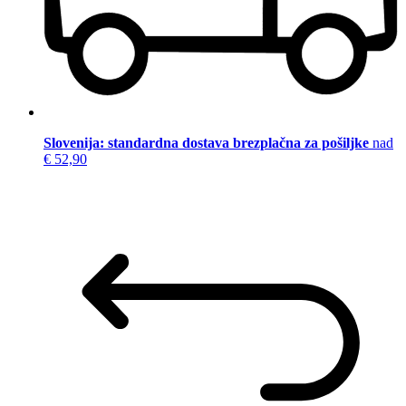
Slovenija: standardna dostava brezplačna za pošiljke
nad
€ 52,90