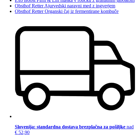
Exo Boost Firm & Lift maska v robčku z granatnim jabolkom
Obsthof Retter Ajurvedski naravni med z ingverjem
Obsthof Retter Organski čaj iz fermentirane kombuče
Slovenija: standardna dostava brezplačna za pošiljke
nad
€ 52,90