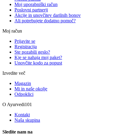
Moj uporabniški račun
Poslovni partnerji
Akcije in unovčitev darilnih bonov
Ali potrebujete dodatno pomoč?
Moj račun
Prijavite se
Registracija
Ste pozabili geslo?
Kje se nahaja moj paket?
Unovčite kodo za popust
Izvedite več
Magazin
Mi in naše okolje
Odpoklici
O Ayurvedi101
Kontakt
Naša skupina
Sledite nam na