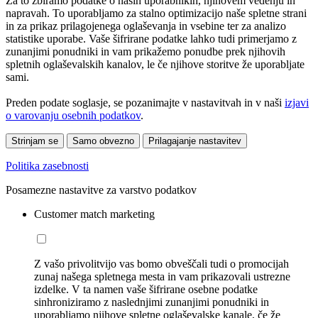
Za to zbiramo podatke o naših uporabnikih, njihovem vedenju in
napravah. To uporabljamo za stalno optimizacijo naše spletne strani
in za prikaz prilagojenega oglaševanja in vsebine ter za analizo
statistike uporabe. Vaše šifrirane podatke lahko tudi primerjamo z
zunanjimi ponudniki in vam prikažemo ponudbe prek njihovih
spletnih oglaševalskih kanalov, le če njihove storitve že uporabljate
sami.
Preden podate soglasje, se pozanimajte v nastavitvah in v naši
izjavi
o varovanju osebnih podatkov
.
Strinjam se
Samo obvezno
Prilagajanje nastavitev
Politika zasebnosti
Posamezne nastavitve za varstvo podatkov
Customer match marketing
Z vašo privolitvijo vas bomo obveščali tudi o promocijah
zunaj našega spletnega mesta in vam prikazovali ustrezne
izdelke. V ta namen vaše šifrirane osebne podatke
sinhroniziramo z naslednjimi zunanjimi ponudniki in
uporabljamo njihove spletne oglaševalske kanale, če že