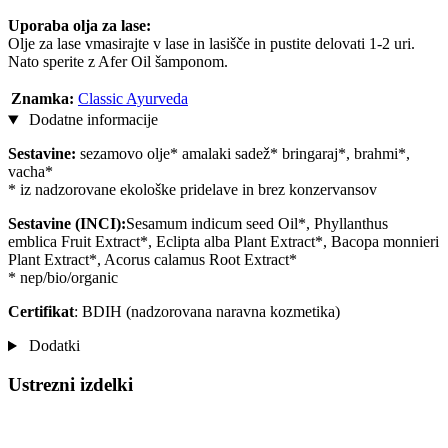
Uporaba olja za lase:
Olje za lase vmasirajte v lase in lasišče in pustite delovati 1-2 uri.
Nato sperite z Afer Oil šamponom.
Znamka:
Classic Ayurveda
Dodatne informacije
Sestavine:
sezamovo olje* amalaki sadež* bringaraj*, brahmi*,
vacha*
* iz nadzorovane ekološke pridelave in brez konzervansov
Sestavine (INCI):
Sesamum indicum seed Oil*, Phyllanthus
emblica Fruit Extract*, Eclipta alba Plant Extract*, Bacopa monnieri
Plant Extract*, Acorus calamus Root Extract*
* nep/bio/organic
Certifikat
: BDIH (nadzorovana naravna kozmetika)
Dodatki
Ustrezni izdelki