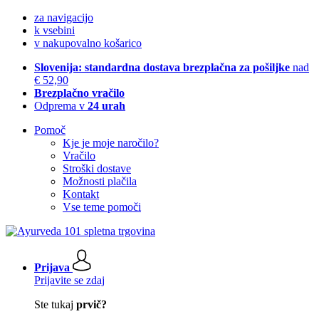
za navigacijo
k vsebini
v nakupovalno košarico
Slovenija: standardna dostava brezplačna za pošiljke
nad
€ 52,90
Brezplačno vračilo
Odprema v
24 urah
Pomoč
Kje je moje naročilo?
Vračilo
Stroški dostave
Možnosti plačila
Kontakt
Vse teme pomoči
Prijava
Prijavite se zdaj
Ste tukaj
prvič?