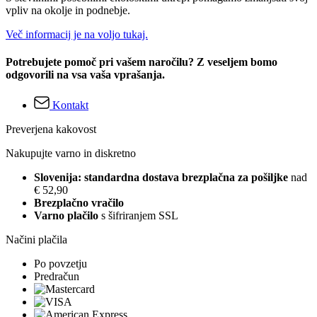
vpliv na okolje in podnebje.
Več informacij je na voljo tukaj.
Potrebujete pomoč pri vašem naročilu? Z veseljem bomo
odgovorili na vsa vaša vprašanja.
Kontakt
Preverjena kakovost
Nakupujte varno in diskretno
Slovenija: standardna dostava brezplačna za pošiljke
nad
€ 52,90
Brezplačno vračilo
Varno plačilo
s šifriranjem SSL
Načini plačila
Po povzetju
Predračun