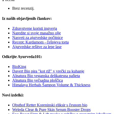
Brez recenzij.
Iz naših objavljenih člankov:
Zdravstvene koristi ingverja
Naredite si svoje masažno olje
Nasveti za ajurvedske počitnice
Recept: Kardamom - češnjeva torta
Ajurvedske rešitve za lepe lase
Odkrijte Ayurveda101:
BioKing
Davert Bio pira "kot riž" v vrečki za kuhanje
Alnatura Bio veganska delikatesna pašteta
Alnatura Bio večsadna ploščica
Himalaya Herbals Šampon Volume & Thickness
Novi izdelki:
Obsthof Retter Koreninski eliksir s česnom bio
Weleda Clear & Pure Skin Serum Booster Drops