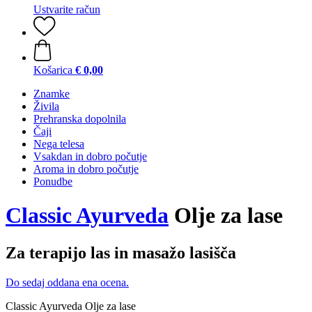
Ustvarite račun
Košarica
€ 0,00
Znamke
Živila
Prehranska dopolnila
Čaji
Nega telesa
Vsakdan in dobro počutje
Aroma in dobro počutje
Ponudbe
Classic Ayurveda
Olje za lase
Za terapijo las in masažo lasišča
Do sedaj oddana ena ocena.
Classic Ayurveda Olje za lase