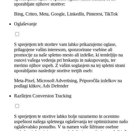
uporabljate njihove storitve:
Bing, Criteo, Meta, Google, LinkedIn, Pinterest, TikTok
Oglaševanje
S sprejetjem teh storitev vam lahko prikazujemo oglase,
prilagojene vašim interesom, sponzorirane vsebine ali
promocije za naše spletno mesto ali izdelke, ki temleljijo na
osnovi vašega vedenja pri brskanju in nakupovanju, ter
merimo njihov uspeh. Z vašim soglasjem na tej spletni strani
uporabljamo naslednje storitve tretjih oseb:
Meta-Pixel, Microsoft Advertising, Priporočila izdelkov na
podlagi klikov, Ads Defender
Razširjen Conversion Tracking
S sprejetjem te storitve lahko bolje razumemo in ocenimo
uspešnost našega spletnega oglaševanja ter optimiziramo našo
oglaševalsko ponudbo. V ta namen vaše šifrirane osebne