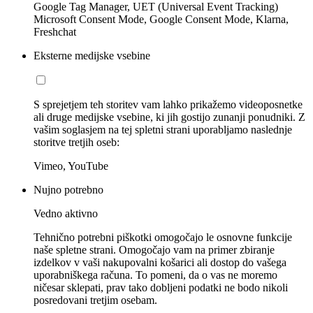
Google Tag Manager, UET (Universal Event Tracking)
Microsoft Consent Mode, Google Consent Mode, Klarna,
Freshchat
Eksterne medijske vsebine
S sprejetjem teh storitev vam lahko prikažemo videoposnetke
ali druge medijske vsebine, ki jih gostijo zunanji ponudniki. Z
vašim soglasjem na tej spletni strani uporabljamo naslednje
storitve tretjih oseb:
Vimeo, YouTube
Nujno potrebno
Vedno aktivno
Tehnično potrebni piškotki omogočajo le osnovne funkcije
naše spletne strani. Omogočajo vam na primer zbiranje
izdelkov v vaši nakupovalni košarici ali dostop do vašega
uporabniškega računa. To pomeni, da o vas ne moremo
ničesar sklepati, prav tako dobljeni podatki ne bodo nikoli
posredovani tretjim osebam.