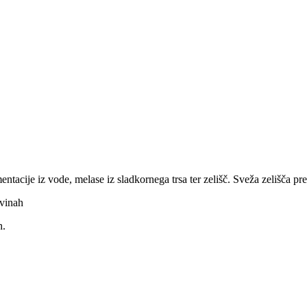
ntacije iz vode, melase iz sladkornega trsa ter zelišč. Sveža zelišča p
avinah
h.