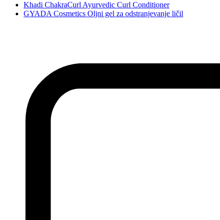
Khadi ChakraCurl Ayurvedic Curl Conditioner
GYADA Cosmetics Oljni gel za odstranjevanje ličil