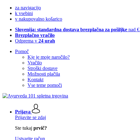
za navigacijo
k vsebini
v nakupovalno košarico
Slovenija: standardna dostava brezplačna za pošiljke
nad €
Brezplačno vračilo
Odprema v
24 urah
Pomoč
Kje je moje naročilo?
Vračilo
Stroški dostave
Možnosti plačila
Kontakt
Vse teme pomoči
Prijava
Prijavite se zdaj
Ste tukaj
prvič?
Ustvarite račun