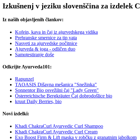
Izkušnenj v jeziku slovenščina za izdelek
Iz naših objavljenih člankov:
Kofein, kava in čaj iz ajurvedskega vidika
Prehranske smernice za tip vata
Nasveti za ajurvedske počitnice
Ajurveda & joga - odličen duo
Samotestiranje doše
Odkrijte Ayurveda101:
Rapunzel
TAOASIS Dišavna mešanica "Snežinka"
Sonnentor Bio osvežilni čaj "Lady Green"
Österreichische Bergkräuter Čaj dobrodošlice bio
kruut Daily Berries, bio
Novi izdelki:
Khadi ChakraCurl Ayurvedic Curl Shampoo
Khadi ChakraCurl Ayurvedic Curl Cream
Exo Boost Firm & Lift maska v robčku z granatnim jabolkom