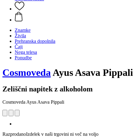
Znamke
Živila
Prehranska dopolnila
Čaji
Nega telesa
Ponudbe
Cosmoveda
Ayus Asava Pippali
Zeliščni napitek z alkoholom
Cosmoveda Ayus Asava Pippali
Razprodano
Izdelek v naši trgovini ni več na voljo