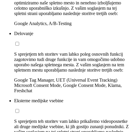
optimiziramo naše spletno mesto in nenehno izboljšujemo
celotno uporabniško izkušnjo. Z vašim soglasjem na tej
spletni strani uporabljamo naslednje storitve tretjih oseb:
Google Analytics, A/B-Testing
Delovanje
S sprejetjem teh storitev vam lahko poleg osnovnih funkcij
zagotovimo tudi druge funkcije in vam omogočimo udobno
uporabo našega spletnega mesta. Z vašim soglasjem na tem
spletnem mestu uporabljamo naslednje storitve tretjih oseb:
Google Tag Manager, UET (Universal Event Tracking)
Microsoft Consent Mode, Google Consent Mode, Klarna,
Freshchat
Eksterne medijske vsebine
S sprejetjem teh storitev vam lahko prikažemo videoposnetke
ali druge medijske vsebine, ki jih gostijo zunanji ponudniki. Z
vašim soglasjem na tej spletni strani uporabljamo naslednje