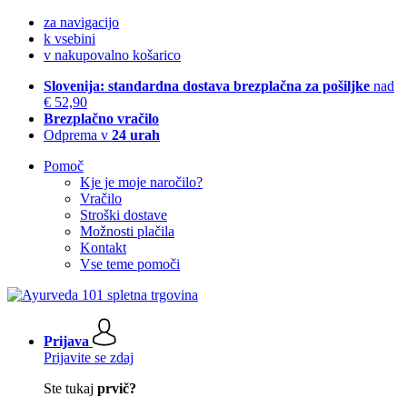
za navigacijo
k vsebini
v nakupovalno košarico
Slovenija: standardna dostava brezplačna za pošiljke
nad
€ 52,90
Brezplačno vračilo
Odprema v
24 urah
Pomoč
Kje je moje naročilo?
Vračilo
Stroški dostave
Možnosti plačila
Kontakt
Vse teme pomoči
Prijava
Prijavite se zdaj
Ste tukaj
prvič?