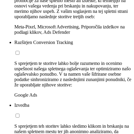
promocije za naše spletno mesto ali izdelke, ki temleljijo na
osnovi vašega vedenja pri brskanju in nakupovanju, ter
merimo njihov uspeh. Z vašim soglasjem na tej spletni strani
uporabljamo naslednje storitve tretjih oseb:
Meta-Pixel, Microsoft Advertising, Priporočila izdelkov na
podlagi klikov, Ads Defender
Razširjen Conversion Tracking
S sprejetjem te storitve lahko bolje razumemo in ocenimo
uspešnost našega spletnega oglaševanja ter optimiziramo našo
oglaševalsko ponudbo. V ta namen vaše šifrirane osebne
podatke sinhroniziramo z naslednjimi zunanjimi ponudniki, če
že uporabljate njihove storitve:
Google Ads
Izvedba
S sprejetjem teh storitev lahko sledimo klikom in brskanju na
našem spletnem mestu ter jih anonimno analiziramo, da