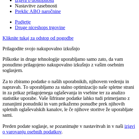
Izjava o dostopnosti
Nastavitve zasebnosti
Preklic ABO naročnine
Podjetje
Druge niceshops trgovine
Kliknite tukaj za odstop od pogodbe
Prilagodite svojo nakupovalno izkušnjo
Piškotke in druge tehnologije uporabljamo samo zato, da vam
ponudimo prilagojeno nakupovalno izkušnjo z vašim osebnim
soglasjem.
Za to zbiramo podatke o naših uporabnikih, njihovem vedenju in
napravah. To uporabljamo za stalno optimizacijo naše spletne strani
in za prikaz prilagojenega oglaševanja in vsebine ter za analizo
statistike uporabe. Vaše šifrirane podatke lahko tudi primerjamo z
zunanjimi ponudniki in vam prikažemo ponudbe prek njihovih
spletnih oglaševalskih kanalov, le če njihove storitve že uporabljate
sami.
Preden podate soglasje, se pozanimajte v nastavitvah in v naši
izjavi
o varovanju osebnih podatkov
.