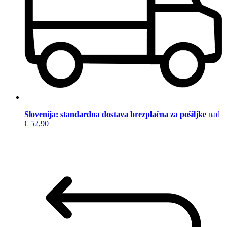
Slovenija: standardna dostava brezplačna za pošiljke
nad
€ 52,90