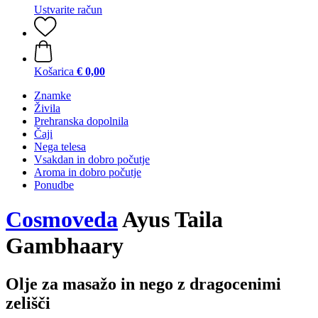
Ustvarite račun
Košarica
€ 0,00
Znamke
Živila
Prehranska dopolnila
Čaji
Nega telesa
Vsakdan in dobro počutje
Aroma in dobro počutje
Ponudbe
Cosmoveda
Ayus Taila
Gambhaary
Olje za masažo in nego z dragocenimi
zelišči