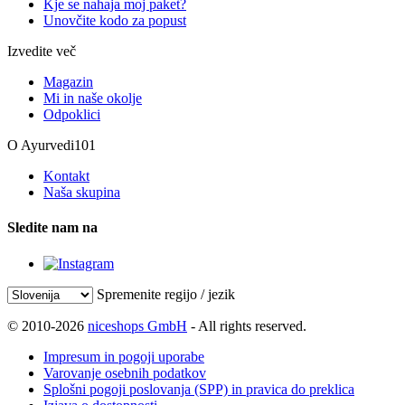
Kje se nahaja moj paket?
Unovčite kodo za popust
Izvedite več
Magazin
Mi in naše okolje
Odpoklici
O Ayurvedi101
Kontakt
Naša skupina
Sledite nam na
Spremenite regijo / jezik
© 2010-2026
niceshops GmbH
- All rights reserved.
Impresum in pogoji uporabe
Varovanje osebnih podatkov
Splošni pogoji poslovanja (SPP) in pravica do preklica