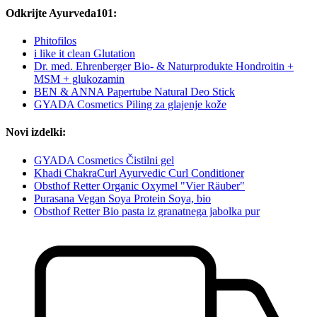
Odkrijte Ayurveda101:
Phitofilos
i like it clean Glutation
Dr. med. Ehrenberger Bio- & Naturprodukte Hondroitin +
MSM + glukozamin
BEN & ANNA Papertube Natural Deo Stick
GYADA Cosmetics Piling za glajenje kože
Novi izdelki:
GYADA Cosmetics Čistilni gel
Khadi ChakraCurl Ayurvedic Curl Conditioner
Obsthof Retter Organic Oxymel "Vier Räuber"
Purasana Vegan Soya Protein Soya, bio
Obsthof Retter Bio pasta iz granatnega jabolka pur