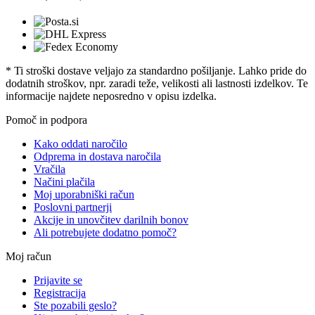
* Ti stroški dostave veljajo za standardno pošiljanje. Lahko pride do
dodatnih stroškov, npr. zaradi teže, velikosti ali lastnosti izdelkov. Te
informacije najdete neposredno v opisu izdelka.
Pomoč in podpora
Kako oddati naročilo
Odprema in dostava naročila
Vračila
Načini plačila
Moj uporabniški račun
Poslovni partnerji
Akcije in unovčitev darilnih bonov
Ali potrebujete dodatno pomoč?
Moj račun
Prijavite se
Registracija
Ste pozabili geslo?