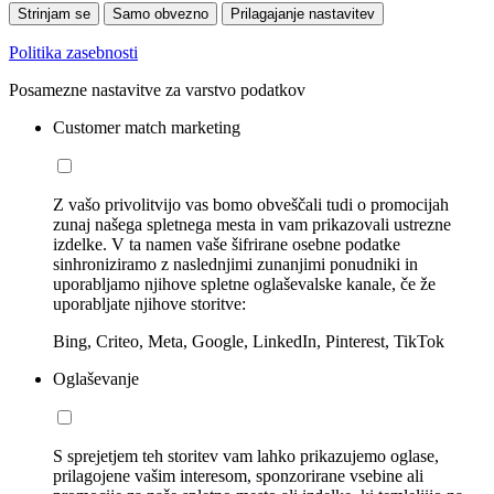
Strinjam se
Samo obvezno
Prilagajanje nastavitev
Politika zasebnosti
Posamezne nastavitve za varstvo podatkov
Customer match marketing
Z vašo privolitvijo vas bomo obveščali tudi o promocijah
zunaj našega spletnega mesta in vam prikazovali ustrezne
izdelke. V ta namen vaše šifrirane osebne podatke
sinhroniziramo z naslednjimi zunanjimi ponudniki in
uporabljamo njihove spletne oglaševalske kanale, če že
uporabljate njihove storitve:
Bing, Criteo, Meta, Google, LinkedIn, Pinterest, TikTok
Oglaševanje
S sprejetjem teh storitev vam lahko prikazujemo oglase,
prilagojene vašim interesom, sponzorirane vsebine ali