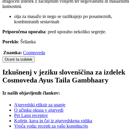
dragocen izdelek z začinjenim vonjem ter negovalnimi in masažnimi
lastnostmi.
olja za masažo in nego se razlikujejo po posameznih,
kombiniranih sestavinah
Priporočena uporaba
: pred uporabo nekoliko segrejte.
Poreklo
: Šrilanka
Znamka:
Cosmoveda
Oceni ta izdelek
Izkušnenj v jeziku slovenščina za izdelek
Cosmoveda Ayus Taila Gambhaary
Iz naših objavljenih člankov:
Ajurvedski eliksir za spanje
O učinku okusa v ajurvedi
Pet Lassi receptov
Kofein, kava in čaj iz ajurvedskega vidika
Vroča voda: recepti za vašo konstitucijo