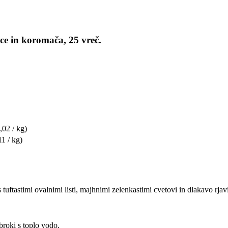
ce in koromača, 25 vreč.
,02 / kg)
11 / kg)
s tuftastimi ovalnimi listi, majhnimi zelenkastimi cvetovi in dlakavo rjav
broki s toplo vodo.