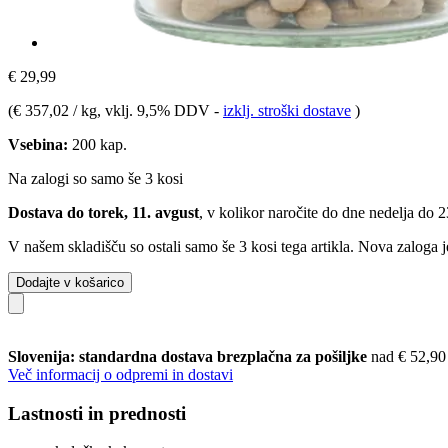
€ 29,99
(
€ 357,02 / kg
, vklj. 9,5% DDV
-
izklj. stroški dostave
)
Vsebina:
200 kap.
Na zalogi so samo še 3 kosi
Dostava do torek, 11. avgust
, v kolikor naročite do dne
nedelja do 
V našem skladišču so ostali samo še 3 kosi tega artikla. Nova zaloga j
Dodajte v košarico
Slovenija: standardna dostava brezplačna za pošiljke
nad € 52,90
Več informacij o odpremi in dostavi
Lastnosti in prednosti