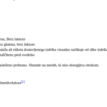
ena, Brez laktoze
ez glutena, brez laktoze
aža ali etiketa dostavljenega izdelka vizualno razlikuje od slike izdelka
zaščiteno pred svetlobo
oteženo prehrano. Shranite na mestih, ki niso dosegljiva otrokom.
[1]
ilmetilceluloza