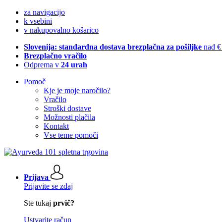
za navigacijo
k vsebini
v nakupovalno košarico
Slovenija: standardna dostava brezplačna za pošiljke
nad €
Brezplačno vračilo
Odprema v
24 urah
Pomoč
Kje je moje naročilo?
Vračilo
Stroški dostave
Možnosti plačila
Kontakt
Vse teme pomoči
Prijava
Prijavite se zdaj
Ste tukaj
prvič?
Ustvarite račun