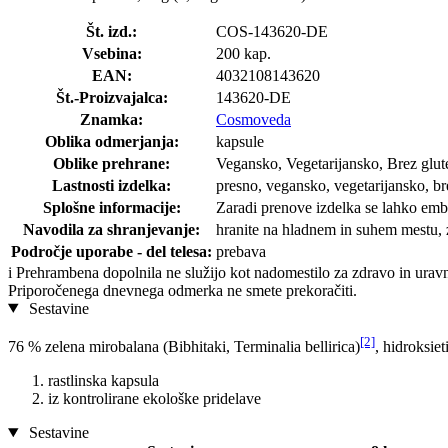
Št. izd.:
COS-143620-DE
Vsebina:
200 kap.
EAN:
4032108143620
Št.-Proizvajalca:
143620-DE
Znamka:
Cosmoveda
Oblika odmerjanja:
kapsule
Oblike prehrane:
Vegansko, Vegetarijansko, Brez glut
Lastnosti izdelka:
presno, vegansko, vegetarijansko, br
Splošne informacije:
Zaradi prenove izdelka se lahko embal
Navodila za shranjevanje:
hranite na hladnem in suhem mestu, 
Področje uporabe - del telesa:
prebava
i
Prehrambena dopolnila ne služijo kot nadomestilo za zdravo in uravn
Priporočenega dnevnega odmerka ne smete prekoračiti.
Sestavine
[2]
76 % zelena mirobalana (Bibhitaki, Terminalia bellirica)
, hidroksiet
rastlinska kapsula
iz kontrolirane ekološke pridelave
Sestavine