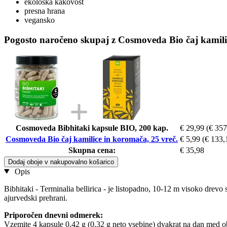
ekološka kakovost
presna hrana
vegansko
Pogosto naročeno skupaj z Cosmoveda Bio čaj kamili
Cosmoveda Bibhitaki kapsule BIO, 200 kap.
€ 29,99
(€ 357
Cosmoveda Bio čaj kamilice in koromača, 25 vreč.
€ 5,99
(€ 133,
Skupna cena:
€ 35,98
Dodaj oboje v nakupovalno košarico
Opis
Bibhitaki - Terminalia bellirica - je listopadno, 10-12 m visoko drevo 
ajurvedski prehrani.
Priporočen dnevni odmerek:
Vzemite 4 kapsule 0,42 g (0,32 g neto vsebine) dvakrat na dan med o