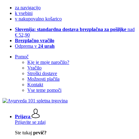
za navigacijo
k vsebini
v nakupovalno košarico
Slovenija: standardna dostava brezplačna za pošiljke
nad
€ 52,90
Brezplačno vračilo
Odprema v
24 urah
Pomoč
Kje je moje naročilo?
Vračilo
Stroški dostave
Možnosti plačila
Kontakt
Vse teme pomoči
Prijava
Prijavite se zdaj
Ste tukaj
prvič?