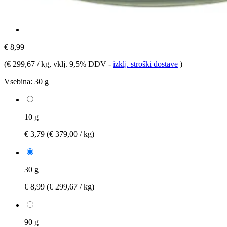
€ 8,99
(
€ 299,67 / kg
, vklj. 9,5% DDV
-
izklj. stroški dostave
)
Vsebina:
30 g
10 g
€ 3,79
(€ 379,00 / kg)
30 g
€ 8,99
(€ 299,67 / kg)
90 g