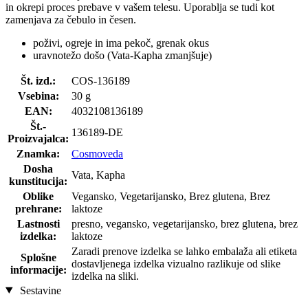
in okrepi proces prebave v vašem telesu. Uporablja se tudi kot
zamenjava za čebulo in česen.
poživi, ogreje in ima pekoč, grenak okus
uravnotežo došo (Vata-Kapha zmanjšuje)
Št. izd.:
COS-136189
Vsebina:
30 g
EAN:
4032108136189
Št.-
136189-DE
Proizvajalca:
Znamka:
Cosmoveda
Dosha
Vata, Kapha
kunstitucija:
Oblike
Vegansko, Vegetarijansko, Brez glutena, Brez
prehrane:
laktoze
Lastnosti
presno, vegansko, vegetarijansko, brez glutena, brez
izdelka:
laktoze
Zaradi prenove izdelka se lahko embalaža ali etiketa
Splošne
dostavljenega izdelka vizualno razlikuje od slike
informacije:
izdelka na sliki.
Sestavine