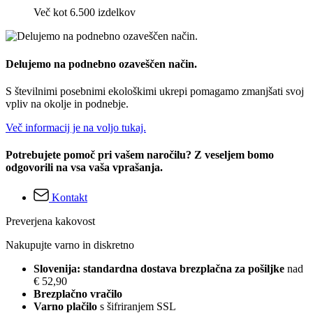
Več kot 6.500 izdelkov
Delujemo na podnebno ozaveščen način.
S številnimi posebnimi ekološkimi ukrepi pomagamo zmanjšati svoj
vpliv na okolje in podnebje.
Več informacij je na voljo tukaj.
Potrebujete pomoč pri vašem naročilu? Z veseljem bomo
odgovorili na vsa vaša vprašanja.
Kontakt
Preverjena kakovost
Nakupujte varno in diskretno
Slovenija: standardna dostava brezplačna za pošiljke
nad
€ 52,90
Brezplačno vračilo
Varno plačilo
s šifriranjem SSL