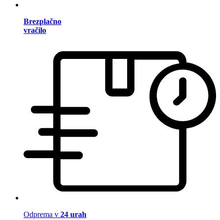
Brezplačno
vračilo
Odprema v
24 urah