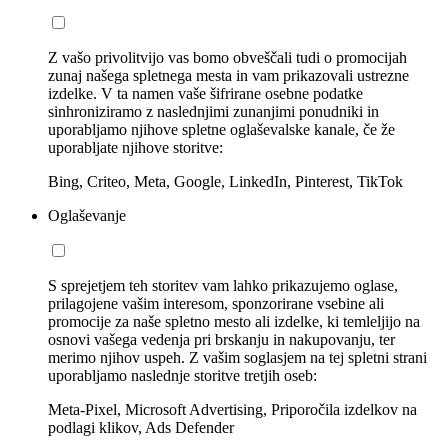
Z vašo privolitvijo vas bomo obveščali tudi o promocijah
zunaj našega spletnega mesta in vam prikazovali ustrezne
izdelke. V ta namen vaše šifrirane osebne podatke
sinhroniziramo z naslednjimi zunanjimi ponudniki in
uporabljamo njihove spletne oglaševalske kanale, če že
uporabljate njihove storitve:
Bing, Criteo, Meta, Google, LinkedIn, Pinterest, TikTok
Oglaševanje
S sprejetjem teh storitev vam lahko prikazujemo oglase,
prilagojene vašim interesom, sponzorirane vsebine ali
promocije za naše spletno mesto ali izdelke, ki temleljijo na
osnovi vašega vedenja pri brskanju in nakupovanju, ter
merimo njihov uspeh. Z vašim soglasjem na tej spletni strani
uporabljamo naslednje storitve tretjih oseb:
Meta-Pixel, Microsoft Advertising, Priporočila izdelkov na
podlagi klikov, Ads Defender