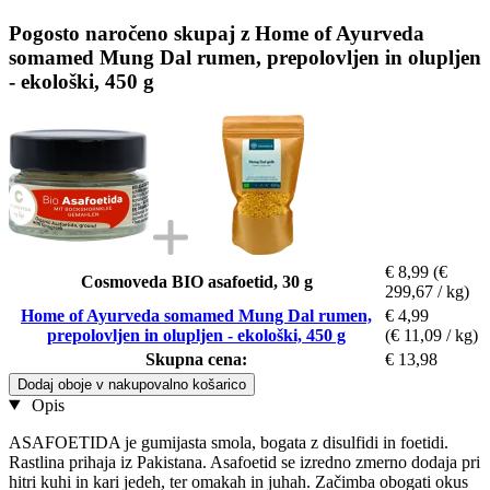
Pogosto naročeno skupaj z Home of Ayurveda
somamed Mung Dal rumen, prepolovljen in olupljen
- ekološki, 450 g
€ 8,99
(€
Cosmoveda BIO asafoetid, 30 g
299,67 / kg)
Home of Ayurveda somamed Mung Dal rumen,
€ 4,99
prepolovljen in olupljen - ekološki, 450 g
(€ 11,09 / kg)
Skupna cena:
€ 13,98
Dodaj oboje v nakupovalno košarico
Opis
ASAFOETIDA je gumijasta smola, bogata z disulfidi in foetidi.
Rastlina prihaja iz Pakistana. Asafoetid se izredno zmerno dodaja pri
hitri kuhi in kari jedeh, ter omakah in juhah. Začimba obogati okus