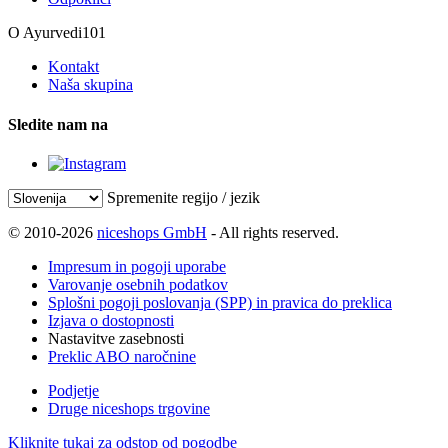
O Ayurvedi101
Kontakt
Naša skupina
Sledite nam na
Spremenite regijo / jezik
© 2010-2026
niceshops GmbH
- All rights reserved.
Impresum in pogoji uporabe
Varovanje osebnih podatkov
Splošni pogoji poslovanja (SPP) in pravica do preklica
Izjava o dostopnosti
Nastavitve zasebnosti
Preklic ABO naročnine
Podjetje
Druge niceshops trgovine
Kliknite tukaj za odstop od pogodbe