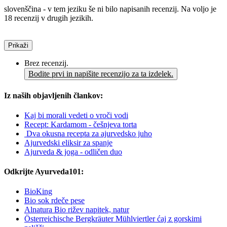
slovenščina - v tem jeziku še ni bilo napisanih recenzij. Na voljo je
18 recenzij v drugih jezikih.
Prikaži
Brez recenzij.
Bodite prvi in napišite recenzijo za ta izdelek.
Iz naših objavljenih člankov:
Kaj bi morali vedeti o vroči vodi
Recept: Kardamom - češnjeva torta
Dva okusna recepta za ajurvedsko juho
Ajurvedski eliksir za spanje
Ajurveda & joga - odličen duo
Odkrijte Ayurveda101:
BioKing
Bio sok rdeče pese
Alnatura Bio rižev napitek, natur
Österreichische Bergkräuter Mühlviertler ćaj z gorskimi