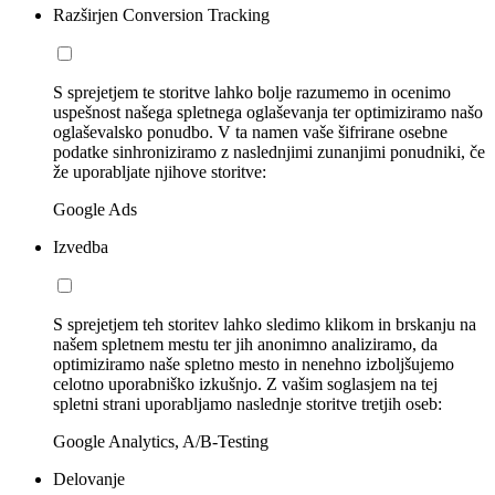
Razširjen Conversion Tracking
S sprejetjem te storitve lahko bolje razumemo in ocenimo
uspešnost našega spletnega oglaševanja ter optimiziramo našo
oglaševalsko ponudbo. V ta namen vaše šifrirane osebne
podatke sinhroniziramo z naslednjimi zunanjimi ponudniki, če
že uporabljate njihove storitve:
Google Ads
Izvedba
S sprejetjem teh storitev lahko sledimo klikom in brskanju na
našem spletnem mestu ter jih anonimno analiziramo, da
optimiziramo naše spletno mesto in nenehno izboljšujemo
celotno uporabniško izkušnjo. Z vašim soglasjem na tej
spletni strani uporabljamo naslednje storitve tretjih oseb:
Google Analytics, A/B-Testing
Delovanje