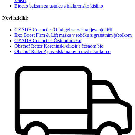
zelišči
Biocao balzam za ustnice s hialuronsko kislino
Novi izdelki:
GYADA Cosmetics Oljni gel za odstranjevanje ličil
Exo Boost Firm & Lift maska v robčku z granatnim jabolkom
GYADA Cosmetics Čistilno mleko
Obsthof Retter Koreninski eliksir s česnom bio
Obsthof Retter Ajurvedski naravni med s kurkumo