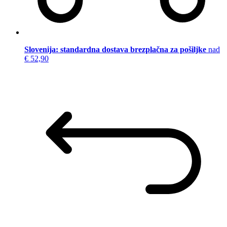
Slovenija: standardna dostava brezplačna za pošiljke
nad
€ 52,90