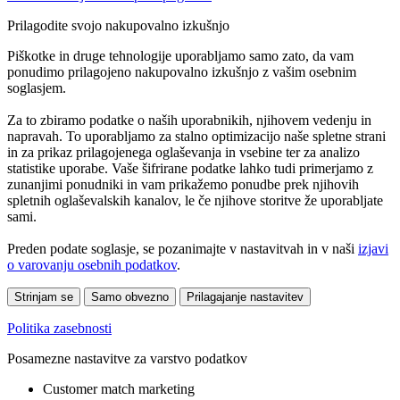
Prilagodite svojo nakupovalno izkušnjo
Piškotke in druge tehnologije uporabljamo samo zato, da vam
ponudimo prilagojeno nakupovalno izkušnjo z vašim osebnim
soglasjem.
Za to zbiramo podatke o naših uporabnikih, njihovem vedenju in
napravah. To uporabljamo za stalno optimizacijo naše spletne strani
in za prikaz prilagojenega oglaševanja in vsebine ter za analizo
statistike uporabe. Vaše šifrirane podatke lahko tudi primerjamo z
zunanjimi ponudniki in vam prikažemo ponudbe prek njihovih
spletnih oglaševalskih kanalov, le če njihove storitve že uporabljate
sami.
Preden podate soglasje, se pozanimajte v nastavitvah in v naši
izjavi
o varovanju osebnih podatkov
.
Strinjam se
Samo obvezno
Prilagajanje nastavitev
Politika zasebnosti
Posamezne nastavitve za varstvo podatkov
Customer match marketing