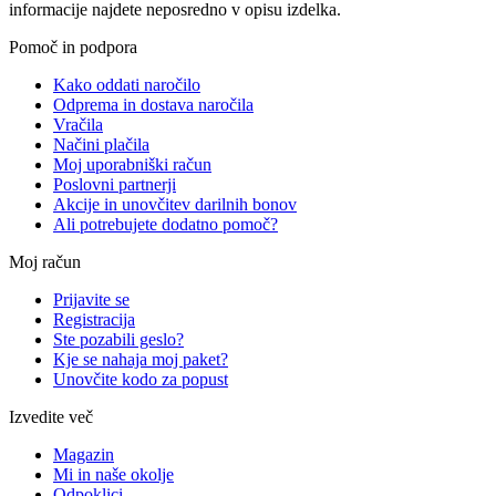
informacije najdete neposredno v opisu izdelka.
Pomoč in podpora
Kako oddati naročilo
Odprema in dostava naročila
Vračila
Načini plačila
Moj uporabniški račun
Poslovni partnerji
Akcije in unovčitev darilnih bonov
Ali potrebujete dodatno pomoč?
Moj račun
Prijavite se
Registracija
Ste pozabili geslo?
Kje se nahaja moj paket?
Unovčite kodo za popust
Izvedite več
Magazin
Mi in naše okolje
Odpoklici