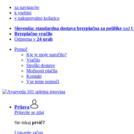
za navigacijo
k vsebini
v nakupovalno košarico
Slovenija: standardna dostava brezplačna za pošiljke
nad €
Brezplačno vračilo
Odprema v
24 urah
Pomoč
Kje je moje naročilo?
Vračilo
Stroški dostave
Možnosti plačila
Kontakt
Vse teme pomoči
Prijava
Prijavite se zdaj
Ste tukaj
prvič?
Ustvarite račun