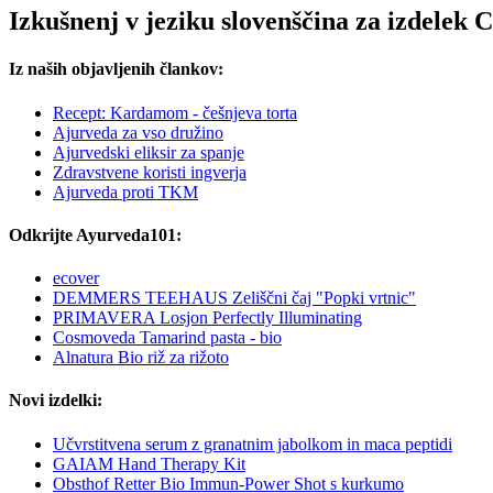
Izkušnenj v jeziku slovenščina za izdelek
Iz naših objavljenih člankov:
Recept: Kardamom - češnjeva torta
Ajurveda za vso družino
Ajurvedski eliksir za spanje
Zdravstvene koristi ingverja
Ajurveda proti TKM
Odkrijte Ayurveda101:
ecover
DEMMERS TEEHAUS Zeliščni čaj "Popki vrtnic"
PRIMAVERA Losjon Perfectly Illuminating
Cosmoveda Tamarind pasta - bio
Alnatura Bio riž za rižoto
Novi izdelki:
Učvrstitvena serum z granatnim jabolkom in maca peptidi
GAIAM Hand Therapy Kit
Obsthof Retter Bio Immun-Power Shot s kurkumo