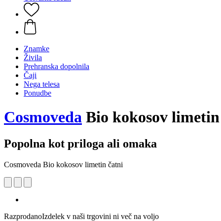
Znamke
Živila
Prehranska dopolnila
Čaji
Nega telesa
Ponudbe
Cosmoveda
Bio kokosov limetin
Popolna kot priloga ali omaka
Cosmoveda Bio kokosov limetin čatni
Razprodano
Izdelek v naši trgovini ni več na voljo