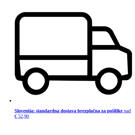
Slovenija: standardna dostava brezplačna za pošiljke
nad
€ 52,90