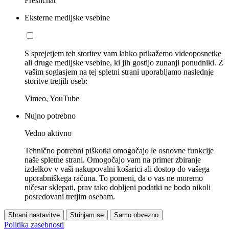
Freshchat
Eksterne medijske vsebine
S sprejetjem teh storitev vam lahko prikažemo videoposnetke
ali druge medijske vsebine, ki jih gostijo zunanji ponudniki. Z
vašim soglasjem na tej spletni strani uporabljamo naslednje
storitve tretjih oseb:
Vimeo, YouTube
Nujno potrebno
Vedno aktivno
Tehnično potrebni piškotki omogočajo le osnovne funkcije
naše spletne strani. Omogočajo vam na primer zbiranje
izdelkov v vaši nakupovalni košarici ali dostop do vašega
uporabniškega računa. To pomeni, da o vas ne moremo
ničesar sklepati, prav tako dobljeni podatki ne bodo nikoli
posredovani tretjim osebam.
Shrani nastavitve
Strinjam se
Samo obvezno
Politika zasebnosti