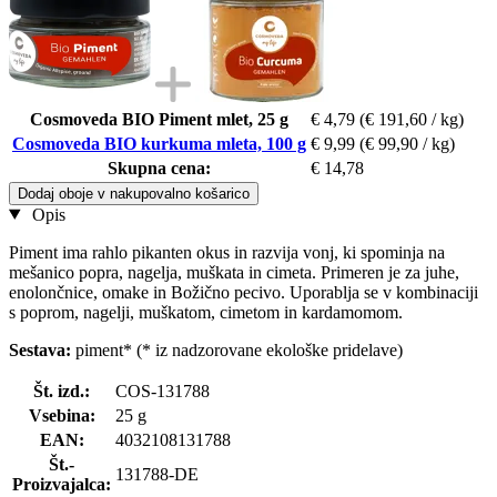
Cosmoveda BIO Piment mlet, 25 g
€ 4,79
(€ 191,60 / kg)
Cosmoveda BIO kurkuma mleta, 100 g
€ 9,99
(€ 99,90 / kg)
Skupna cena:
€ 14,78
Dodaj oboje v nakupovalno košarico
Opis
Piment ima rahlo pikanten okus in razvija vonj, ki spominja na
mešanico popra, nagelja, muškata in cimeta. Primeren je za juhe,
enolončnice, omake in Božično pecivo. Uporablja se v kombinaciji
s poprom, nagelji, muškatom, cimetom in kardamomom.
Sestava:
piment* (* iz nadzorovane ekološke pridelave)
Št. izd.:
COS-131788
Vsebina:
25 g
EAN:
4032108131788
Št.-
131788-DE
Proizvajalca: