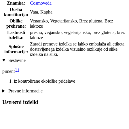
Znamka:
Cosmoveda
Dosha
Vata, Kapha
kunstitucija:
Oblike
Vegansko, Vegetarijansko, Brez glutena, Brez
prehrane:
laktoze
Lastnosti
presno, vegansko, vegetarijansko, brez glutena, brez
izdelka:
laktoze
Zaradi prenove izdelka se lahko embalaža ali etiketa
Splošne
dostavljenega izdelka vizualno razlikuje od slike
informacije:
izdelka na sliki.
Sestavine
[1]
piment
iz kontrolirane ekološke pridelave
Pravne informacije
Ustrezni izdelki