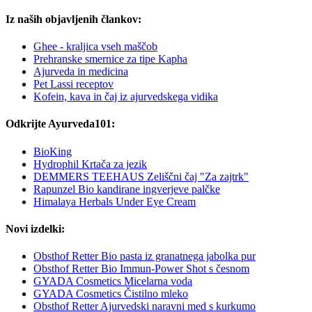
Iz naših objavljenih člankov:
Ghee - kraljica vseh maščob
Prehranske smernice za tipe Kapha
Ajurveda in medicina
Pet Lassi receptov
Kofein, kava in čaj iz ajurvedskega vidika
Odkrijte Ayurveda101:
BioKing
Hydrophil Krtača za jezik
DEMMERS TEEHAUS Zeliščni čaj "Za zajtrk"
Rapunzel Bio kandirane ingverjeve palčke
Himalaya Herbals Under Eye Cream
Novi izdelki:
Obsthof Retter Bio pasta iz granatnega jabolka pur
Obsthof Retter Bio Immun-Power Shot s česnom
GYADA Cosmetics Micelarna voda
GYADA Cosmetics Čistilno mleko
Obsthof Retter Ajurvedski naravni med s kurkumo