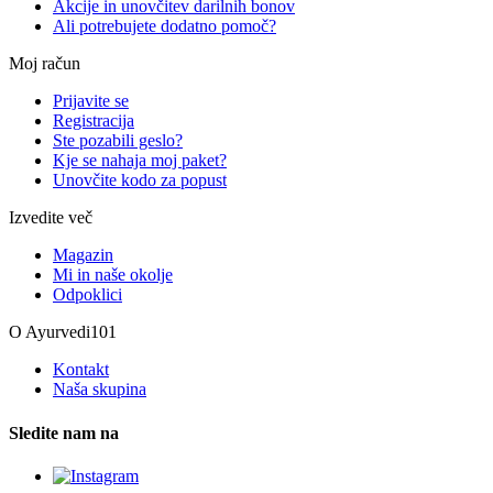
Akcije in unovčitev darilnih bonov
Ali potrebujete dodatno pomoč?
Moj račun
Prijavite se
Registracija
Ste pozabili geslo?
Kje se nahaja moj paket?
Unovčite kodo za popust
Izvedite več
Magazin
Mi in naše okolje
Odpoklici
O Ayurvedi101
Kontakt
Naša skupina
Sledite nam na