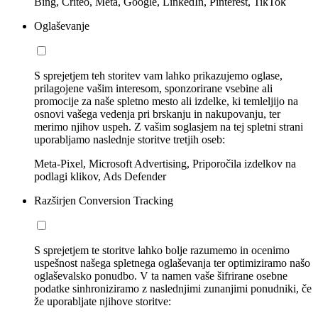
Bing, Criteo, Meta, Google, LinkedIn, Pinterest, TikTok
Oglaševanje
S sprejetjem teh storitev vam lahko prikazujemo oglase,
prilagojene vašim interesom, sponzorirane vsebine ali
promocije za naše spletno mesto ali izdelke, ki temleljijo na
osnovi vašega vedenja pri brskanju in nakupovanju, ter
merimo njihov uspeh. Z vašim soglasjem na tej spletni strani
uporabljamo naslednje storitve tretjih oseb:
Meta-Pixel, Microsoft Advertising, Priporočila izdelkov na
podlagi klikov, Ads Defender
Razširjen Conversion Tracking
S sprejetjem te storitve lahko bolje razumemo in ocenimo
uspešnost našega spletnega oglaševanja ter optimiziramo našo
oglaševalsko ponudbo. V ta namen vaše šifrirane osebne
podatke sinhroniziramo z naslednjimi zunanjimi ponudniki, če
že uporabljate njihove storitve: