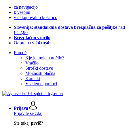
za navigacijo
k vsebini
v nakupovalno košarico
Slovenija: standardna dostava brezplačna za pošiljke
nad
€ 52,90
Brezplačno vračilo
Odprema v
24 urah
Pomoč
Kje je moje naročilo?
Vračilo
Stroški dostave
Možnosti plačila
Kontakt
Vse teme pomoči
Prijava
Prijavite se zdaj
Ste tukaj
prvič?