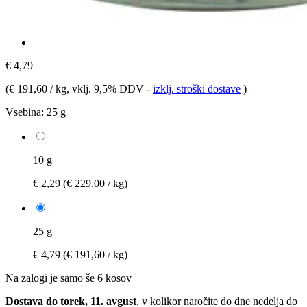
€ 4,79
(
€ 191,60 / kg
, vklj. 9,5% DDV
-
izklj. stroški dostave
)
Vsebina:
25 g
10 g
€ 2,29
(€ 229,00 / kg)
25 g
€ 4,79
(€ 191,60 / kg)
Na zalogi je samo še 6 kosov
Dostava do torek, 11. avgust
, v kolikor naročite do dne
nedelja do