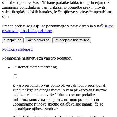
statistike uporabe. Vaše šifrirane podatke lahko tudi primerjamo z
zunanjimi ponudniki in vam prikažemo ponudbe prek njihovih
spletnih oglaševalskih kanalov, le če njihove storitve že uporabljate
sami.
Preden podate soglasje, se pozanimajte v nastavitvah in v naši
izjavi
o varovanju osebnih podatkov
.
Strinjam se
Samo obvezno
Prilagajanje nastavitev
Politika zasebnosti
Posamezne nastavitve za varstvo podatkov
Customer match marketing
Z vašo privolitvijo vas bomo obveščali tudi o promocijah
zunaj našega spletnega mesta in vam prikazovali ustrezne
izdelke. V ta namen vaše šifrirane osebne podatke
sinhroniziramo z naslednjimi zunanjimi ponudniki in
uporabljamo njihove spletne oglaševalske kanale, če že
uporabljate njihove storitve: