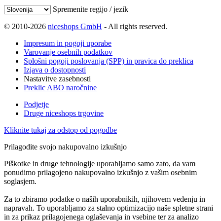
Spremenite regijo / jezik
© 2010-2026
niceshops GmbH
- All rights reserved.
Impresum in pogoji uporabe
Varovanje osebnih podatkov
Splošni pogoji poslovanja (SPP) in pravica do preklica
Izjava o dostopnosti
Nastavitve zasebnosti
Preklic ABO naročnine
Podjetje
Druge niceshops trgovine
Kliknite tukaj za odstop od pogodbe
Prilagodite svojo nakupovalno izkušnjo
Piškotke in druge tehnologije uporabljamo samo zato, da vam
ponudimo prilagojeno nakupovalno izkušnjo z vašim osebnim
soglasjem.
Za to zbiramo podatke o naših uporabnikih, njihovem vedenju in
napravah. To uporabljamo za stalno optimizacijo naše spletne strani
in za prikaz prilagojenega oglaševanja in vsebine ter za analizo