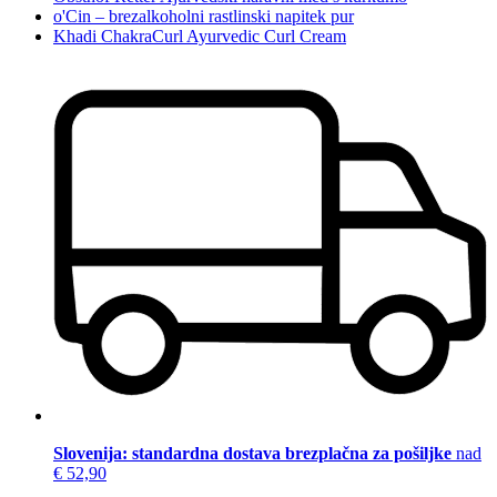
o'Cin – brezalkoholni rastlinski napitek pur
Khadi ChakraCurl Ayurvedic Curl Cream
Slovenija: standardna dostava brezplačna za pošiljke
nad
€ 52,90