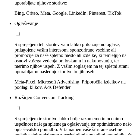
uporabljate njihove storitve:
Bing, Criteo, Meta, Google, LinkedIn, Pinterest, TikTok
Oglaševanje
S sprejetjem teh storitev vam lahko prikazujemo oglase,
prilagojene vašim interesom, sponzorirane vsebine ali
promocije za naše spletno mesto ali izdelke, ki temleljijo na
osnovi vašega vedenja pri brskanju in nakupovanju, ter
merimo njihov uspeh. Z vašim soglasjem na tej spletni strani
uporabljamo naslednje storitve tretjih oseb:
Meta-Pixel, Microsoft Advertising, Priporočila izdelkov na
podlagi klikov, Ads Defender
Razširjen Conversion Tracking
S sprejetjem te storitve lahko bolje razumemo in ocenimo
uspešnost našega spletnega oglaševanja ter optimiziramo našo
oglaševalsko ponudbo. V ta namen vaše šifrirane osebne
podatke sinhroniziramo z naslednjimi zunanjimi ponudniki, če