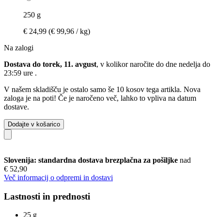
250 g
€ 24,99
(€ 99,96 / kg)
Na zalogi
Dostava do torek, 11. avgust
, v kolikor naročite do dne
nedelja do
23:59 ure
.
V našem skladišču je ostalo samo še 10 kosov tega artikla. Nova
zaloga je na poti! Če je naročeno več, lahko to vpliva na datum
dostave.
Dodajte v košarico
Slovenija: standardna dostava brezplačna za pošiljke
nad
€ 52,90
Več informacij o odpremi in dostavi
Lastnosti in prednosti
25 g