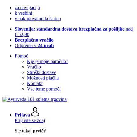
za navigacijo
k vsebini
v nakupovalno košarico
Slovenija: standardna dostava brezplačna za pošiljke
nad
€ 52,90
Brezplačno vračilo
Odprema v
24 urah
Pomoč
Kje je moje naročilo?
Vračilo
Stroški dostave
Možnosti plačila
Kontakt
Vse teme pomoči
Prijava
Prijavite se zdaj
Ste tukaj
prvič?