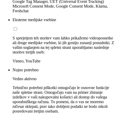
Google Tag Manager, UET (Universal Event Tracking)
Microsoft Consent Mode, Google Consent Mode, Klarna,
Freshchat
Eksterne medijske vsebine
S sprejetjem teh storitev vam lahko prikažemo videoposnetke
ali druge medijske vsebine, ki jih gostijo zunanji ponudniki. Z
vašim soglasjem na tej spletni strani uporabljamo naslednje
storitve tretjih oseb:
Vimeo, YouTube
Nujno potrebno
Vedno aktivno
Tehnično potrebni piškotki omogočajo le osnovne funkcije
naše spletne strani. Omogočajo vam na primer zbiranje
izdelkov v vaši nakupovalni košarici ali dostop do vašega
uporabniškega računa. To pomeni, da o vas ne moremo
ničesar sklepati, prav tako dobljeni podatki ne bodo nikoli
posredovani tretjim osebam.