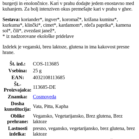
burgerji in enolončnice. Kari v prahu dodajte jedem enostavno med
kuhanjem. Za bolj intenziven okus premešajte kari v prahu v ghee.
Sestava:
koriander*, ingver*, koromač*, križana kumina*,
kurkuma*, klinčki*, cimet*, kardamom*, rdeča paprika*, kamena
sol*, čili*, zvezdast janež*,
* iz nadzorovane ekološke pridelave
Izdelek je veganski, breu laktoze, glutena in ima kakovost presne
hrane.
Št. izd.:
COS-113685
Vsebina:
25 g
EAN:
4032108113685
Št.-
113685-DE
Proizvajalca:
Znamka:
Cosmoveda
Dosha
Vata, Pitta, Kapha
kunstitucija:
Oblike
Vegansko, Vegetarijansko, Brez glutena, Brez
prehrane:
laktoze
Lastnosti
presno, vegansko, vegetarijansko, brez glutena, brez
izdelka:
laktoze