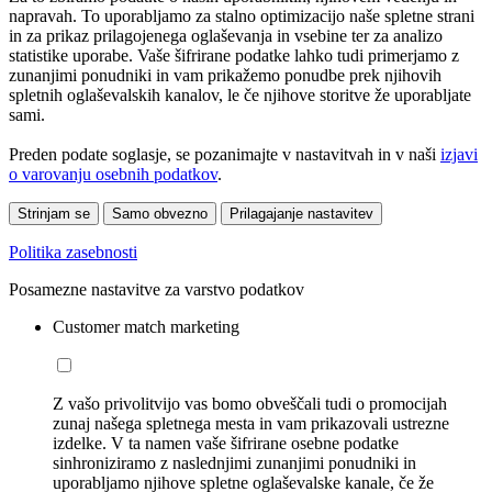
napravah. To uporabljamo za stalno optimizacijo naše spletne strani
in za prikaz prilagojenega oglaševanja in vsebine ter za analizo
statistike uporabe. Vaše šifrirane podatke lahko tudi primerjamo z
zunanjimi ponudniki in vam prikažemo ponudbe prek njihovih
spletnih oglaševalskih kanalov, le če njihove storitve že uporabljate
sami.
Preden podate soglasje, se pozanimajte v nastavitvah in v naši
izjavi
o varovanju osebnih podatkov
.
Strinjam se
Samo obvezno
Prilagajanje nastavitev
Politika zasebnosti
Posamezne nastavitve za varstvo podatkov
Customer match marketing
Z vašo privolitvijo vas bomo obveščali tudi o promocijah
zunaj našega spletnega mesta in vam prikazovali ustrezne
izdelke. V ta namen vaše šifrirane osebne podatke
sinhroniziramo z naslednjimi zunanjimi ponudniki in
uporabljamo njihove spletne oglaševalske kanale, če že