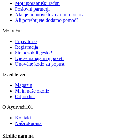
Moj uporabniški račun
Poslovni partnerji
Akcije in unovčitev darilnih bonov
Ali potrebujete dodatno pomoč?
Moj račun
Prijavite se
Registracija
Ste pozabili geslo?
Kje se nahaja moj paket?
Unovčite kodo za popust
Izvedite več
Magazin
Mi in naše okolje
Odpoklici
O Ayurvedi101
Kontakt
Naša skupina
Sledite nam na