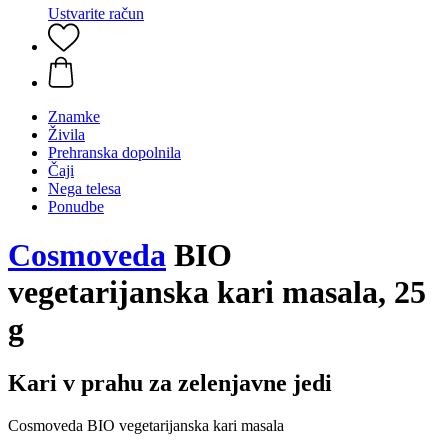
Ustvarite račun
Znamke
Živila
Prehranska dopolnila
Čaji
Nega telesa
Ponudbe
Cosmoveda
BIO
vegetarijanska kari masala, 25
g
Kari v prahu za zelenjavne jedi
Cosmoveda BIO vegetarijanska kari masala