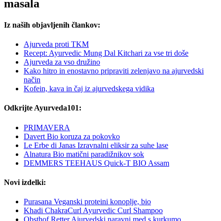
masala
Iz naših objavljenih člankov:
Ajurveda proti TKM
Recept: Ayurvedic Mung Dal Kitchari za vse tri doše
Ajurveda za vso družino
Kako hitro in enostavno pripraviti zelenjavo na ajurvedski
način
Kofein, kava in čaj iz ajurvedskega vidika
Odkrijte Ayurveda101:
PRIMAVERA
Davert Bio koruza za pokovko
Le Erbe di Janas Izravnalni eliksir za suhe lase
Alnatura Bio matični paradižnikov sok
DEMMERS TEEHAUS Quick-T BIO Assam
Novi izdelki:
Purasana Veganski proteini konoplje, bio
Khadi ChakraCurl Ayurvedic Curl Shampoo
Obsthof Retter Ajurvedski naravni med s kurkumo