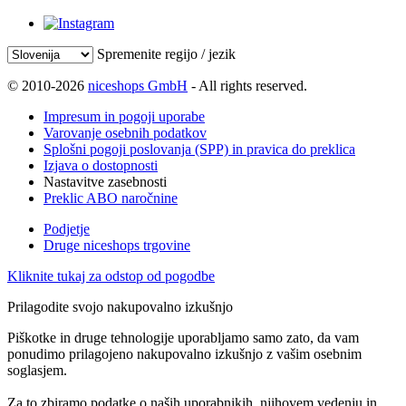
Spremenite regijo / jezik
© 2010-2026
niceshops GmbH
- All rights reserved.
Impresum in pogoji uporabe
Varovanje osebnih podatkov
Splošni pogoji poslovanja (SPP) in pravica do preklica
Izjava o dostopnosti
Nastavitve zasebnosti
Preklic ABO naročnine
Podjetje
Druge niceshops trgovine
Kliknite tukaj za odstop od pogodbe
Prilagodite svojo nakupovalno izkušnjo
Piškotke in druge tehnologije uporabljamo samo zato, da vam
ponudimo prilagojeno nakupovalno izkušnjo z vašim osebnim
soglasjem.
Za to zbiramo podatke o naših uporabnikih, njihovem vedenju in