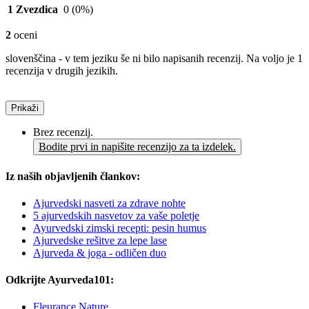
1 Zvezdica
0
(0%)
2
oceni
slovenščina - v tem jeziku še ni bilo napisanih recenzij. Na voljo je 1
recenzija v drugih jezikih.
Prikaži
Brez recenzij.
Bodite prvi in napišite recenzijo za ta izdelek.
Iz naših objavljenih člankov:
Ajurvedski nasveti za zdrave nohte
5 ajurvedskih nasvetov za vaše poletje
Ayurvedski zimski recepti: pesin humus
Ajurvedske rešitve za lepe lase
Ajurveda & joga - odličen duo
Odkrijte Ayurveda101:
Fleurance Nature