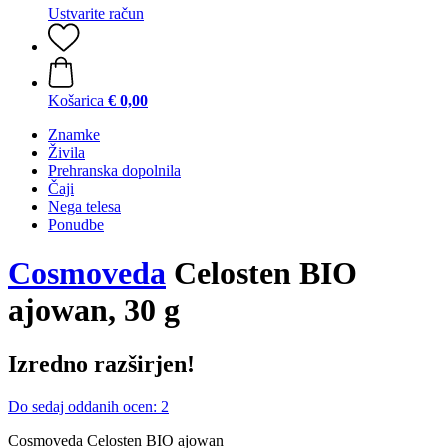
Ustvarite račun
Košarica
€ 0,00
Znamke
Živila
Prehranska dopolnila
Čaji
Nega telesa
Ponudbe
Cosmoveda
Celosten BIO
ajowan, 30 g
Izredno razširjen!
Do sedaj oddanih ocen: 2
Cosmoveda Celosten BIO ajowan