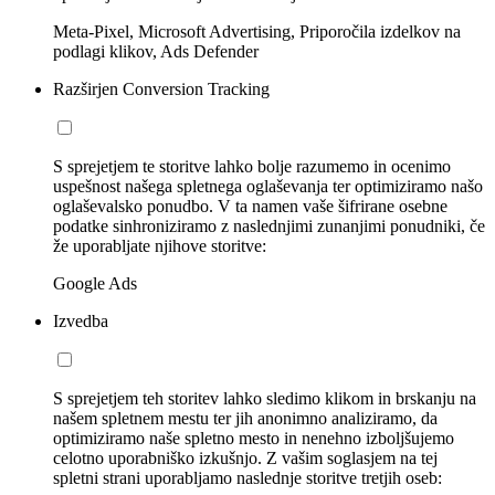
Meta-Pixel, Microsoft Advertising, Priporočila izdelkov na
podlagi klikov, Ads Defender
Razširjen Conversion Tracking
S sprejetjem te storitve lahko bolje razumemo in ocenimo
uspešnost našega spletnega oglaševanja ter optimiziramo našo
oglaševalsko ponudbo. V ta namen vaše šifrirane osebne
podatke sinhroniziramo z naslednjimi zunanjimi ponudniki, če
že uporabljate njihove storitve:
Google Ads
Izvedba
S sprejetjem teh storitev lahko sledimo klikom in brskanju na
našem spletnem mestu ter jih anonimno analiziramo, da
optimiziramo naše spletno mesto in nenehno izboljšujemo
celotno uporabniško izkušnjo. Z vašim soglasjem na tej
spletni strani uporabljamo naslednje storitve tretjih oseb: