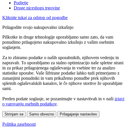
Podjetje
Druge niceshops trgovine
Kliknite tukaj za odstop od pogodbe
Prilagodite svojo nakupovalno izkušnjo
Piškotke in druge tehnologije uporabljamo samo zato, da vam
ponudimo prilagojeno nakupovalno izkušnjo z vašim osebnim
soglasjem.
Za to zbiramo podatke o naših uporabnikih, njihovem vedenju in
napravah. To uporabljamo za stalno optimizacijo naše spletne strani
in za prikaz prilagojenega oglaševanja in vsebine ter za analizo
statistike uporabe. Vaše šifrirane podatke lahko tudi primerjamo z
zunanjimi ponudniki in vam prikažemo ponudbe prek njihovih
spletnih oglaševalskih kanalov, le če njihove storitve že uporabljate
sami.
Preden podate soglasje, se pozanimajte v nastavitvah in v naši
izjavi
o varovanju osebnih podatkov
.
Strinjam se
Samo obvezno
Prilagajanje nastavitev
Politika zasebnosti