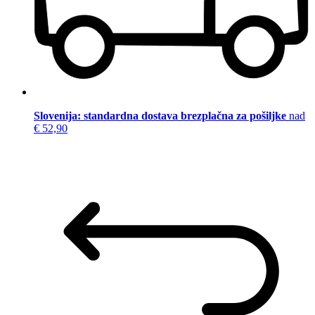
Slovenija: standardna dostava brezplačna za pošiljke
nad
€ 52,90