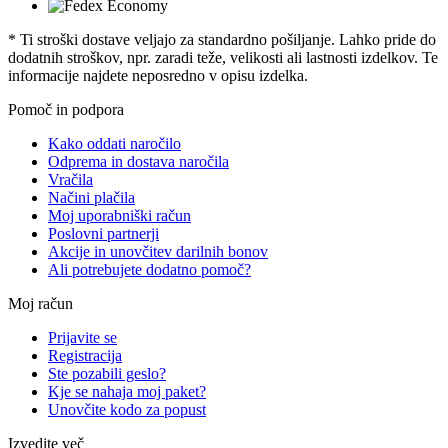
* Ti stroški dostave veljajo za standardno pošiljanje. Lahko pride do
dodatnih stroškov, npr. zaradi teže, velikosti ali lastnosti izdelkov. Te
informacije najdete neposredno v opisu izdelka.
Pomoč in podpora
Kako oddati naročilo
Odprema in dostava naročila
Vračila
Načini plačila
Moj uporabniški račun
Poslovni partnerji
Akcije in unovčitev darilnih bonov
Ali potrebujete dodatno pomoč?
Moj račun
Prijavite se
Registracija
Ste pozabili geslo?
Kje se nahaja moj paket?
Unovčite kodo za popust
Izvedite več