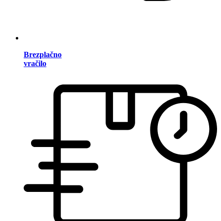
Brezplačno
vračilo