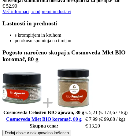
Slovenija: standardna dostava brezplačna za pošiljke
nad
€ 52,90
Več informacij o odpremi in dostavi
Lastnosti in prednosti
s krompirjem in kruhom
po okusu spominja na timijan
Pogosto naročeno skupaj z Cosmoveda Mlet BIO
koromač, 80 g
Cosmoveda Celosten BIO ajowan, 30 g
€ 5,21
(€ 173,67 / kg)
Cosmoveda Mlet BIO koromač, 80 g
€ 7,99
(€ 99,88 / kg)
Skupna cena:
€ 13,20
Dodaj oboje v nakupovalno košarico