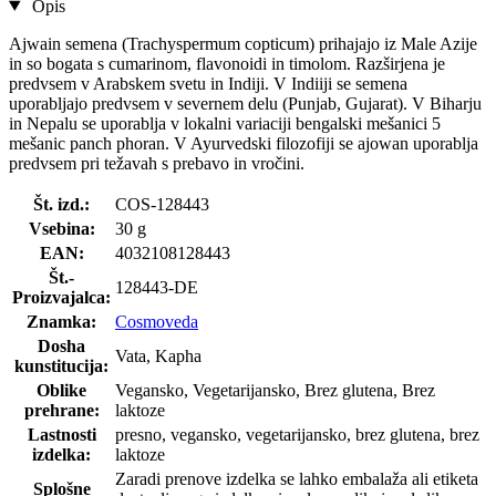
Opis
Ajwain semena (Trachyspermum copticum) prihajajo iz Male Azije
in so bogata s cumarinom, flavonoidi in timolom. Razširjena je
predvsem v Arabskem svetu in Indiji. V Indiiji se semena
uporabljajo predvsem v severnem delu (Punjab, Gujarat). V Biharju
in Nepalu se uporablja v lokalni variaciji bengalski mešanici 5
mešanic panch phoran. V Ayurvedski filozofiji se ajowan uporablja
predvsem pri težavah s prebavo in vročini.
Št. izd.:
COS-128443
Vsebina:
30 g
EAN:
4032108128443
Št.-
128443-DE
Proizvajalca:
Znamka:
Cosmoveda
Dosha
Vata, Kapha
kunstitucija:
Oblike
Vegansko, Vegetarijansko, Brez glutena, Brez
prehrane:
laktoze
Lastnosti
presno, vegansko, vegetarijansko, brez glutena, brez
izdelka:
laktoze
Zaradi prenove izdelka se lahko embalaža ali etiketa
Splošne