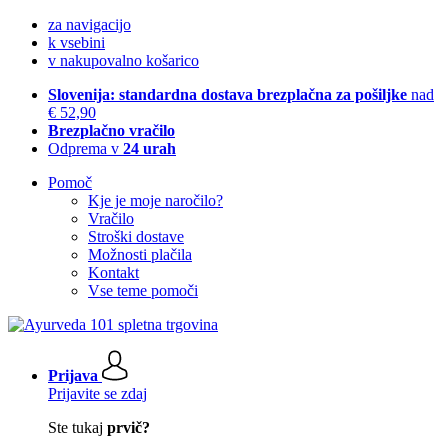
za navigacijo
k vsebini
v nakupovalno košarico
Slovenija: standardna dostava brezplačna za pošiljke
nad
€ 52,90
Brezplačno vračilo
Odprema v
24 urah
Pomoč
Kje je moje naročilo?
Vračilo
Stroški dostave
Možnosti plačila
Kontakt
Vse teme pomoči
Prijava
Prijavite se zdaj
Ste tukaj
prvič?