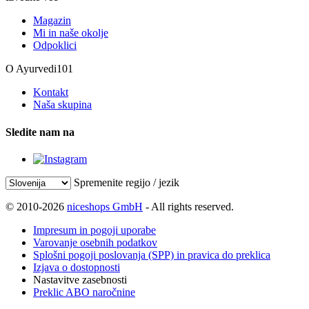
Magazin
Mi in naše okolje
Odpoklici
O Ayurvedi101
Kontakt
Naša skupina
Sledite nam na
Spremenite regijo / jezik
© 2010-2026
niceshops GmbH
- All rights reserved.
Impresum in pogoji uporabe
Varovanje osebnih podatkov
Splošni pogoji poslovanja (SPP) in pravica do preklica
Izjava o dostopnosti
Nastavitve zasebnosti
Preklic ABO naročnine