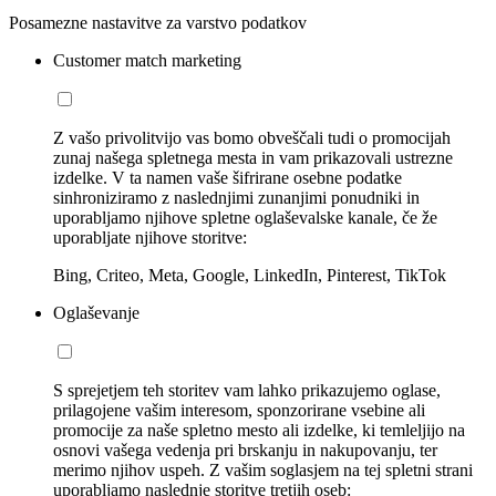
Posamezne nastavitve za varstvo podatkov
Customer match marketing
Z vašo privolitvijo vas bomo obveščali tudi o promocijah
zunaj našega spletnega mesta in vam prikazovali ustrezne
izdelke. V ta namen vaše šifrirane osebne podatke
sinhroniziramo z naslednjimi zunanjimi ponudniki in
uporabljamo njihove spletne oglaševalske kanale, če že
uporabljate njihove storitve:
Bing, Criteo, Meta, Google, LinkedIn, Pinterest, TikTok
Oglaševanje
S sprejetjem teh storitev vam lahko prikazujemo oglase,
prilagojene vašim interesom, sponzorirane vsebine ali
promocije za naše spletno mesto ali izdelke, ki temleljijo na
osnovi vašega vedenja pri brskanju in nakupovanju, ter
merimo njihov uspeh. Z vašim soglasjem na tej spletni strani
uporabljamo naslednje storitve tretjih oseb: