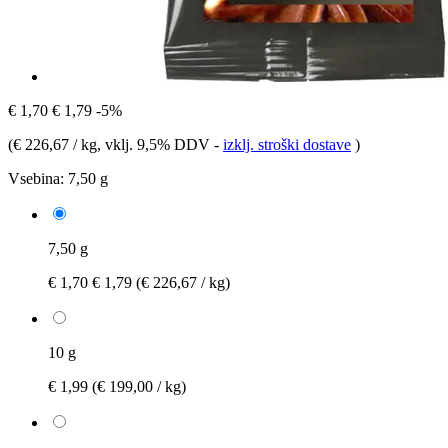
€ 1,70
€ 1,79
-5%
(
€ 226,67 / kg
, vklj. 9,5% DDV
-
izklj. stroški dostave
)
Vsebina:
7,50 g
7,50 g
€ 1,70
€ 1,79
(€ 226,67 / kg)
10 g
€ 1,99
(€ 199,00 / kg)