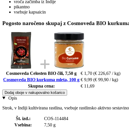
vroča začimba iz Indije
pikantno
vsebuje kapsaicin
Pogosto naročeno skupaj z Cosmoveda BIO kurkuma 
Cosmoveda Celosten BIO čili, 7,50 g
€ 1,70
(€ 226,67 / kg)
Cosmoveda BIO kurkuma mleta, 100 g
€ 9,99
(€ 99,90 / kg)
Skupna cena:
€ 11,69
Dodaj oboje v nakupovalno košarico
Opis
Strok, v Indiji kultivirana rastlina, vsebuje rastlinsko aktivno sestavin
Št. izd.:
COS-114484
Vsebina:
7,50 g