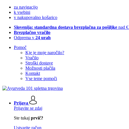
za navigacijo
k vsebini
v nakupovalno košarico
Slovenija: standardna dostava brezplačna za pošiljke
nad €
Brezplačno vračilo
Odprema v
24 urah
Pomoč
Kje je moje naročilo?
Vračilo
Stroški dostave
Možnosti plačila
Kontakt
Vse teme pomoči
Prijava
Prijavite se zdaj
Ste tukaj
prvič?
Ustvarite račun