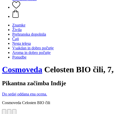
Znamke
Živila
Prehranska dopolnila
Čaji
Nega telesa
Vsakdan in dobro počutje
Aroma in dobro počutje
Ponudbe
Cosmoveda
Celosten BIO čili, 7
Pikantna začimba Indije
Do sedaj oddana ena ocena.
Cosmoveda Celosten BIO čili