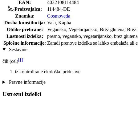
EAN:
4032108114484
Št.-Proizvajalca:
114484-DE
Znamka:
Cosmoveda
Dosha kunstitucija:
Vata, Kapha
Oblike prehrane:
Vegansko, Vegetarijansko, Brez glutena, Brez 
Lastnosti izdelka:
presno, vegansko, vegetarijansko, brez glutena
Splošne informacije:
Zaradi prenove izdelka se lahko embalaža ali et
Sestavine
[1]
čili (cel)
iz kontrolirane ekološke pridelave
Pravne informacije
Ustrezni izdelki