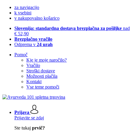
za navigacijo
k vsebini
v nakupovalno košarico
Slovenija: standardna dostava brezplačna za pošiljke
nad
€ 52,90
Brezplačno vračilo
Odprema v
24 urah
Pomoč
Kje je moje naročilo?
Vračilo
Stroški dostave
Možnosti plačila
Kontakt
Vse teme pomoči
Prijava
Prijavite se zdaj
Ste tukaj
prvič?