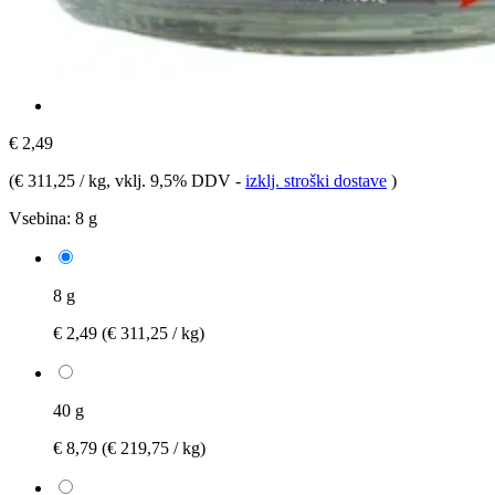
€ 2,49
(
€ 311,25 / kg
, vklj. 9,5% DDV
-
izklj. stroški dostave
)
Vsebina:
8 g
8 g
€ 2,49
(€ 311,25 / kg)
40 g
€ 8,79
(€ 219,75 / kg)