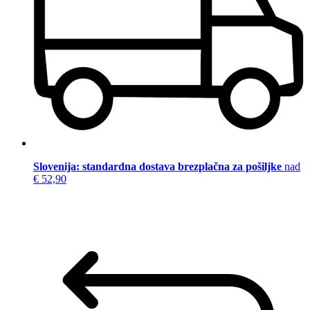
Slovenija: standardna dostava brezplačna za pošiljke
nad
€ 52,90