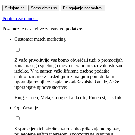
Strinjam se
Samo obvezno
Prilagajanje nastavitev
Politika zasebnosti
Posamezne nastavitve za varstvo podatkov
Customer match marketing
Z vašo privolitvijo vas bomo obveščali tudi o promocijah
zunaj našega spletnega mesta in vam prikazovali ustrezne
izdelke. V ta namen vaše šifrirane osebne podatke
sinhroniziramo z naslednjimi zunanjimi ponudniki in
uporabljamo njihove spletne oglaševalske kanale, če že
uporabljate njihove storitve:
Bing, Criteo, Meta, Google, LinkedIn, Pinterest, TikTok
Oglaševanje
S sprejetjem teh storitev vam lahko prikazujemo oglase,
prilagojene vašim interesom, sponzorirane vsebine ali