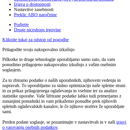
Izjava o dostopnosti
Nastavitve zasebnosti
Preklic ABO naročnine
Podjetje
Druge niceshops trgovine
Kliknite tukaj za odstop od pogodbe
Prilagodite svojo nakupovalno izkušnjo
Piškotke in druge tehnologije uporabljamo samo zato, da vam
ponudimo prilagojeno nakupovalno izkušnjo z vašim osebnim
soglasjem.
Za to zbiramo podatke o naših uporabnikih, njihovem vedenju in
napravah. To uporabljamo za stalno optimizacijo naše spletne strani
in za prikaz prilagojenega oglaševanja in vsebine ter za analizo
statistike uporabe. Vaše šifrirane podatke lahko tudi primerjamo z
zunanjimi ponudniki in vam prikažemo ponudbe prek njihovih
spletnih oglaševalskih kanalov, le če njihove storitve že uporabljate
sami.
Preden podate soglasje, se pozanimajte v nastavitvah in v naši
izjavi
o varovanju osebnih podatkov
.