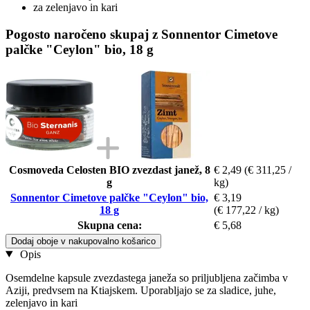
za zelenjavo in kari
Pogosto naročeno skupaj z Sonnentor Cimetove
palčke "Ceylon" bio, 18 g
Cosmoveda Celosten BIO zvezdast janež, 8
€ 2,49
(€ 311,25 /
g
kg)
Sonnentor Cimetove palčke "Ceylon" bio,
€ 3,19
18 g
(€ 177,22 / kg)
Skupna cena:
€ 5,68
Dodaj oboje v nakupovalno košarico
Opis
Osemdelne kapsule zvezdastega janeža so priljubljena začimba v
Aziji, predvsem na Ktiajskem. Uporabljajo se za sladice, juhe,
zelenjavo in kari