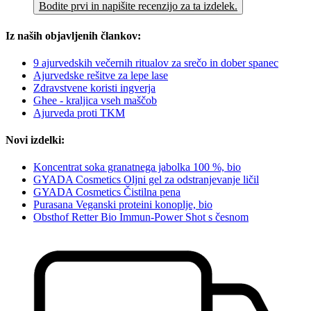
Bodite prvi in napišite recenzijo za ta izdelek.
Iz naših objavljenih člankov:
9 ajurvedskih večernih ritualov za srečo in dober spanec
Ajurvedske rešitve za lepe lase
Zdravstvene koristi ingverja
Ghee - kraljica vseh maščob
Ajurveda proti TKM
Novi izdelki:
Koncentrat soka granatnega jabolka 100 %, bio
GYADA Cosmetics Oljni gel za odstranjevanje ličil
GYADA Cosmetics Čistilna pena
Purasana Veganski proteini konoplje, bio
Obsthof Retter Bio Immun-Power Shot s česnom