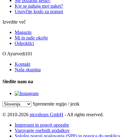
Ste pozabili geslo?
Kje se nahaja moj paket?
Unovčite kodo za popust
Izvedite več
Magazin
Mi in naše okolje
Odpoklici
O Ayurvedi101
Kontakt
Naša skupina
Sledite nam na
Spremenite regijo / jezik
© 2010-2026
niceshops GmbH
- All rights reserved.
Impresum in pogoji uporabe
Varovanje osebnih podatkov
Splošni pogoji poslovanja (SPP) in pravica do preklica