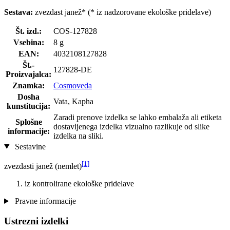
Sestava:
zvezdast janež* (* iz nadzorovane ekološke pridelave)
Št. izd.:
COS-127828
Vsebina:
8 g
EAN:
4032108127828
Št.-
127828-DE
Proizvajalca:
Znamka:
Cosmoveda
Dosha
Vata, Kapha
kunstitucija:
Zaradi prenove izdelka se lahko embalaža ali etiketa
Splošne
dostavljenega izdelka vizualno razlikuje od slike
informacije:
izdelka na sliki.
Sestavine
[1]
zvezdasti janež (nemlet)
iz kontrolirane ekološke pridelave
Pravne informacije
Ustrezni izdelki