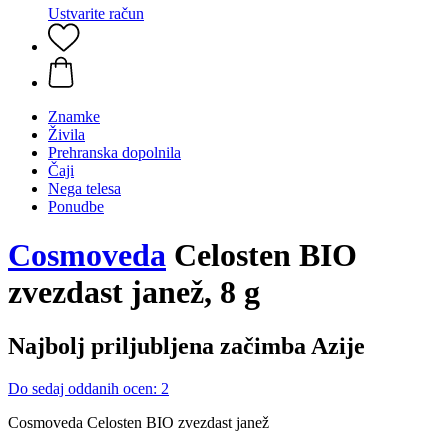
Ustvarite račun
Znamke
Živila
Prehranska dopolnila
Čaji
Nega telesa
Ponudbe
Cosmoveda
Celosten BIO
zvezdast janež, 8 g
Najbolj priljubljena začimba Azije
Do sedaj oddanih ocen: 2
Cosmoveda Celosten BIO zvezdast janež