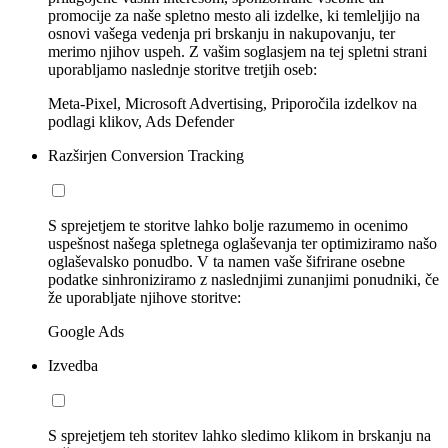
promocije za naše spletno mesto ali izdelke, ki temleljijo na
osnovi vašega vedenja pri brskanju in nakupovanju, ter
merimo njihov uspeh. Z vašim soglasjem na tej spletni strani
uporabljamo naslednje storitve tretjih oseb:
Meta-Pixel, Microsoft Advertising, Priporočila izdelkov na
podlagi klikov, Ads Defender
Razširjen Conversion Tracking
S sprejetjem te storitve lahko bolje razumemo in ocenimo
uspešnost našega spletnega oglaševanja ter optimiziramo našo
oglaševalsko ponudbo. V ta namen vaše šifrirane osebne
podatke sinhroniziramo z naslednjimi zunanjimi ponudniki, če
že uporabljate njihove storitve:
Google Ads
Izvedba
S sprejetjem teh storitev lahko sledimo klikom in brskanju na