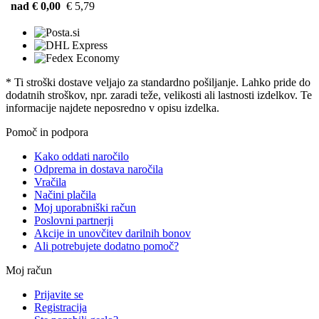
nad € 0,00
€ 5,79
* Ti stroški dostave veljajo za standardno pošiljanje. Lahko pride do
dodatnih stroškov, npr. zaradi teže, velikosti ali lastnosti izdelkov. Te
informacije najdete neposredno v opisu izdelka.
Pomoč in podpora
Kako oddati naročilo
Odprema in dostava naročila
Vračila
Načini plačila
Moj uporabniški račun
Poslovni partnerji
Akcije in unovčitev darilnih bonov
Ali potrebujete dodatno pomoč?
Moj račun
Prijavite se
Registracija