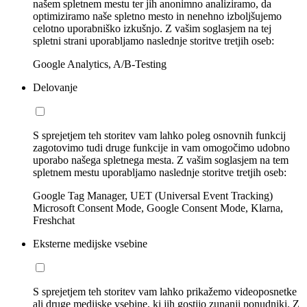
našem spletnem mestu ter jih anonimno analiziramo, da
optimiziramo naše spletno mesto in nenehno izboljšujemo
celotno uporabniško izkušnjo. Z vašim soglasjem na tej
spletni strani uporabljamo naslednje storitve tretjih oseb:
Google Analytics, A/B-Testing
Delovanje
S sprejetjem teh storitev vam lahko poleg osnovnih funkcij
zagotovimo tudi druge funkcije in vam omogočimo udobno
uporabo našega spletnega mesta. Z vašim soglasjem na tem
spletnem mestu uporabljamo naslednje storitve tretjih oseb:
Google Tag Manager, UET (Universal Event Tracking)
Microsoft Consent Mode, Google Consent Mode, Klarna,
Freshchat
Eksterne medijske vsebine
S sprejetjem teh storitev vam lahko prikažemo videoposnetke
ali druge medijske vsebine, ki jih gostijo zunanji ponudniki. Z