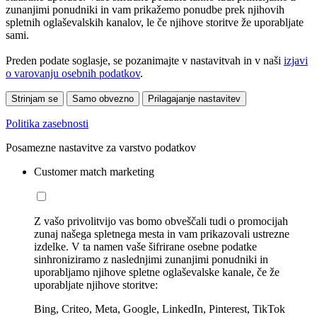
zunanjimi ponudniki in vam prikažemo ponudbe prek njihovih
spletnih oglaševalskih kanalov, le če njihove storitve že uporabljate
sami.
Preden podate soglasje, se pozanimajte v nastavitvah in v naši
izjavi
o varovanju osebnih podatkov
.
Strinjam se
Samo obvezno
Prilagajanje nastavitev
Politika zasebnosti
Posamezne nastavitve za varstvo podatkov
Customer match marketing
Z vašo privolitvijo vas bomo obveščali tudi o promocijah
zunaj našega spletnega mesta in vam prikazovali ustrezne
izdelke. V ta namen vaše šifrirane osebne podatke
sinhroniziramo z naslednjimi zunanjimi ponudniki in
uporabljamo njihove spletne oglaševalske kanale, če že
uporabljate njihove storitve:
Bing, Criteo, Meta, Google, LinkedIn, Pinterest, TikTok