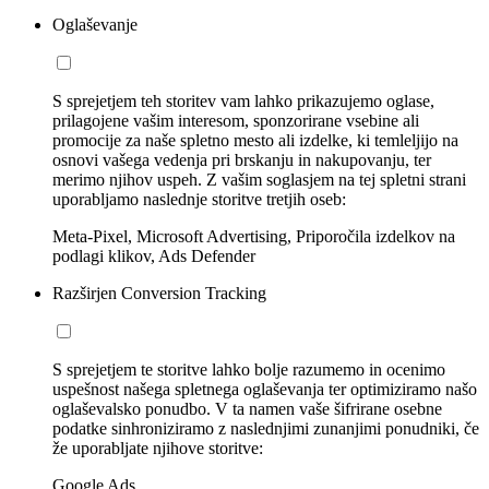
Oglaševanje
S sprejetjem teh storitev vam lahko prikazujemo oglase,
prilagojene vašim interesom, sponzorirane vsebine ali
promocije za naše spletno mesto ali izdelke, ki temleljijo na
osnovi vašega vedenja pri brskanju in nakupovanju, ter
merimo njihov uspeh. Z vašim soglasjem na tej spletni strani
uporabljamo naslednje storitve tretjih oseb:
Meta-Pixel, Microsoft Advertising, Priporočila izdelkov na
podlagi klikov, Ads Defender
Razširjen Conversion Tracking
S sprejetjem te storitve lahko bolje razumemo in ocenimo
uspešnost našega spletnega oglaševanja ter optimiziramo našo
oglaševalsko ponudbo. V ta namen vaše šifrirane osebne
podatke sinhroniziramo z naslednjimi zunanjimi ponudniki, če
že uporabljate njihove storitve:
Google Ads