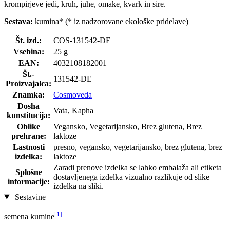
krompirjeve jedi, kruh, juhe, omake, kvark in sire.
Sestava:
kumina* (* iz nadzorovane ekološke pridelave)
Št. izd.:
COS-131542-DE
Vsebina:
25 g
EAN:
4032108182001
Št.-
131542-DE
Proizvajalca:
Znamka:
Cosmoveda
Dosha
Vata, Kapha
kunstitucija:
Oblike
Vegansko, Vegetarijansko, Brez glutena, Brez
prehrane:
laktoze
Lastnosti
presno, vegansko, vegetarijansko, brez glutena, brez
izdelka:
laktoze
Zaradi prenove izdelka se lahko embalaža ali etiketa
Splošne
dostavljenega izdelka vizualno razlikuje od slike
informacije:
izdelka na sliki.
Sestavine
[1]
semena kumine