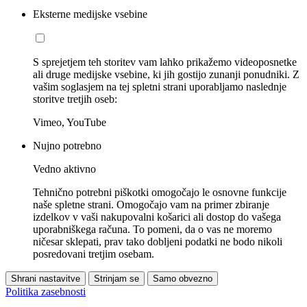
Eksterne medijske vsebine
S sprejetjem teh storitev vam lahko prikažemo videoposnetke
ali druge medijske vsebine, ki jih gostijo zunanji ponudniki. Z
vašim soglasjem na tej spletni strani uporabljamo naslednje
storitve tretjih oseb:
Vimeo, YouTube
Nujno potrebno
Vedno aktivno
Tehnično potrebni piškotki omogočajo le osnovne funkcije
naše spletne strani. Omogočajo vam na primer zbiranje
izdelkov v vaši nakupovalni košarici ali dostop do vašega
uporabniškega računa. To pomeni, da o vas ne moremo
ničesar sklepati, prav tako dobljeni podatki ne bodo nikoli
posredovani tretjim osebam.
Shrani nastavitve
Strinjam se
Samo obvezno
Politika zasebnosti