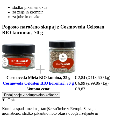
sladko-pikanten okus
za zelje in krompir
za juhe in omake
Pogosto naročeno skupaj z Cosmoveda Celosten
BIO koromač, 70 g
Cosmoveda Mleta BIO kumina, 25 g
€ 2,84
(€ 113,60 / kg)
Cosmoveda Celosten BIO koromač, 70 g
€ 6,99
(€ 99,86 / kg)
Skupna cena:
€ 9,83
Dodaj oboje v nakupovalno košarico
Opis
Kumina spada med najstarejše začimbe v Evropi. S svojo
aromatično, sladko-pikantno noto okusa obogati zeljante in