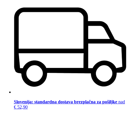
Slovenija: standardna dostava brezplačna za pošiljke
nad
€ 52,90