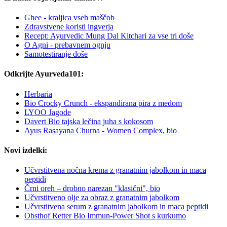
Ghee - kraljica vseh maščob
Zdravstvene koristi ingverja
Recept: Ayurvedic Mung Dal Kitchari za vse tri doše
O Agni - prebavnem ognju
Samotestiranje doše
Odkrijte Ayurveda101:
Herbaria
Bio Crocky Crunch - ekspandirana pira z medom
LYOO Jagode
Davert Bio tajska lečina juha s kokosom
Ayus Rasayana Churna - Women Complex, bio
Novi izdelki:
Učvrstitvena nočna krema z granatnim jabolkom in maca
peptidi
Črni oreh – drobno narezan "klasični", bio
Učvrstitveno olje za obraz z granatnim jabolkom
Učvrstitvena serum z granatnim jabolkom in maca peptidi
Obsthof Retter Bio Immun-Power Shot s kurkumo