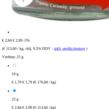
€ 2,84
€ 2,99
-5%
(
€ 113,60 / kg
, vklj. 9,5% DDV
-
izklj. stroški dostave
)
Vsebina:
25 g
10 g
€ 1,70
€ 1,79
(€ 170,00 / kg)
25 g
€ 2,84
€ 2,99
(€ 113,60 / kg)