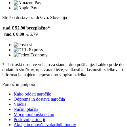
Stroški dostave za državo: Slovenija
nad € 52,90
brezplačno*
nad € 0,00
€ 5,79
* Ti stroški dostave veljajo za standardno pošiljanje. Lahko pride do
dodatnih stroškov, npr. zaradi teže, velikosti ali lastnosti izdelkov. Te
informacije najdete neposredno v opisu izdelka.
Pomoč in podpora
Kako oddati naročilo
Odprema in dostava naročila
Vračila
Načini plačila
Moj uporabniški račun
Poslovni partnerji
Akcije in unovčitev darilnih bonov