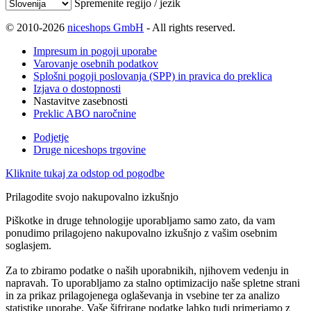
Spremenite regijo / jezik
© 2010-2026
niceshops GmbH
- All rights reserved.
Impresum in pogoji uporabe
Varovanje osebnih podatkov
Splošni pogoji poslovanja (SPP) in pravica do preklica
Izjava o dostopnosti
Nastavitve zasebnosti
Preklic ABO naročnine
Podjetje
Druge niceshops trgovine
Kliknite tukaj za odstop od pogodbe
Prilagodite svojo nakupovalno izkušnjo
Piškotke in druge tehnologije uporabljamo samo zato, da vam
ponudimo prilagojeno nakupovalno izkušnjo z vašim osebnim
soglasjem.
Za to zbiramo podatke o naših uporabnikih, njihovem vedenju in
napravah. To uporabljamo za stalno optimizacijo naše spletne strani
in za prikaz prilagojenega oglaševanja in vsebine ter za analizo
statistike uporabe. Vaše šifrirane podatke lahko tudi primerjamo z