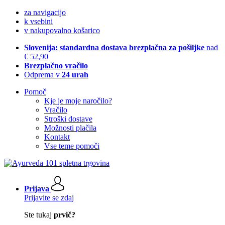
za navigacijo
k vsebini
v nakupovalno košarico
Slovenija: standardna dostava brezplačna za pošiljke
nad
€ 52,90
Brezplačno vračilo
Odprema v
24 urah
Pomoč
Kje je moje naročilo?
Vračilo
Stroški dostave
Možnosti plačila
Kontakt
Vse teme pomoči
Prijava
Prijavite se zdaj
Ste tukaj
prvič?