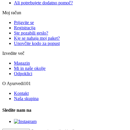
Ali potrebujete dodatno pomoč?
Moj račun
Prijavite se
Registracija
Ste pozabili geslo?
Kje se nahaja moj paket?
Unovčite kodo za popust
Izvedite več
Magazin
Mi in naše okolje
Odpoklici
O Ayurvedi101
Kontakt
Naša skupina
Sledite nam na