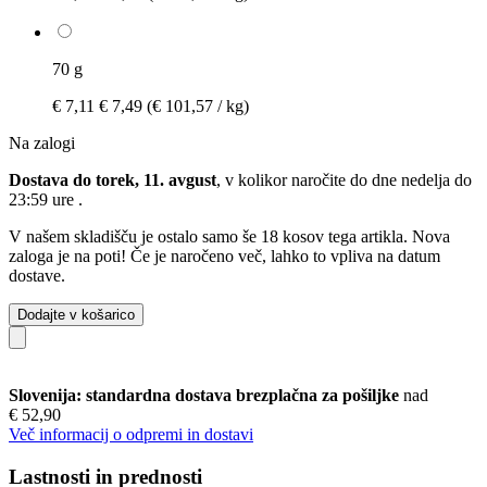
70 g
€ 7,11
€ 7,49
(€ 101,57 / kg)
Na zalogi
Dostava do torek, 11. avgust
, v kolikor naročite do dne
nedelja do
23:59 ure
.
V našem skladišču je ostalo samo še 18 kosov tega artikla. Nova
zaloga je na poti! Če je naročeno več, lahko to vpliva na datum
dostave.
Dodajte v košarico
Slovenija: standardna dostava brezplačna za pošiljke
nad
€ 52,90
Več informacij o odpremi in dostavi
Lastnosti in prednosti