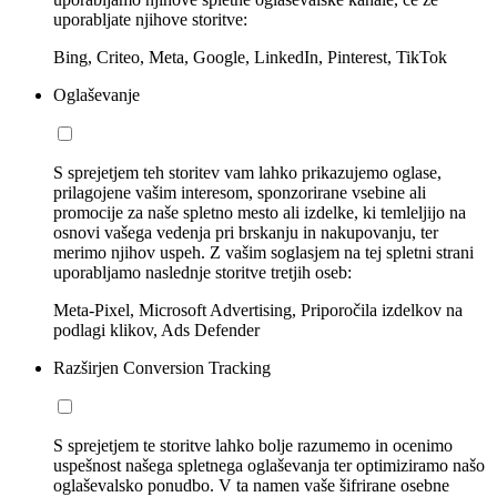
uporabljate njihove storitve:
Bing, Criteo, Meta, Google, LinkedIn, Pinterest, TikTok
Oglaševanje
S sprejetjem teh storitev vam lahko prikazujemo oglase,
prilagojene vašim interesom, sponzorirane vsebine ali
promocije za naše spletno mesto ali izdelke, ki temleljijo na
osnovi vašega vedenja pri brskanju in nakupovanju, ter
merimo njihov uspeh. Z vašim soglasjem na tej spletni strani
uporabljamo naslednje storitve tretjih oseb:
Meta-Pixel, Microsoft Advertising, Priporočila izdelkov na
podlagi klikov, Ads Defender
Razširjen Conversion Tracking
S sprejetjem te storitve lahko bolje razumemo in ocenimo
uspešnost našega spletnega oglaševanja ter optimiziramo našo
oglaševalsko ponudbo. V ta namen vaše šifrirane osebne