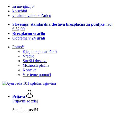
za navigacijo
k vsebini
v nakupovalno košarico
Slovenija: standardna dostava brezplačna za pošiljke
nad
€ 52,90
Brezplačno vračilo
Odprema v
24 urah
Pomoč
Kje je moje naročilo?
Vračilo
Stroški dostave
Možnosti plačila
Kontakt
Vse teme pomoči
Prijava
Prijavite se zdaj
Ste tukaj
prvič?