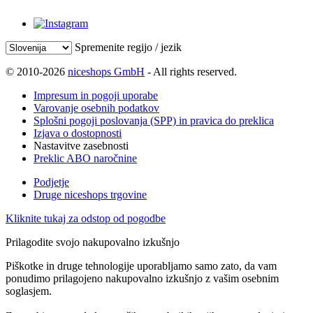
Spremenite regijo / jezik
© 2010-2026
niceshops GmbH
- All rights reserved.
Impresum in pogoji uporabe
Varovanje osebnih podatkov
Splošni pogoji poslovanja (SPP) in pravica do preklica
Izjava o dostopnosti
Nastavitve zasebnosti
Preklic ABO naročnine
Podjetje
Druge niceshops trgovine
Kliknite tukaj za odstop od pogodbe
Prilagodite svojo nakupovalno izkušnjo
Piškotke in druge tehnologije uporabljamo samo zato, da vam
ponudimo prilagojeno nakupovalno izkušnjo z vašim osebnim
soglasjem.