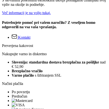
S številnimi posebnimi ekološkimi ukrepi pomagamo zmanjšati svoj
vpliv na okolje in podnebje.
Več informacij je na voljo tukaj.
Potrebujete pomoč pri vašem naročilu? Z veseljem bomo
odgovorili na vsa vaša vprašanja.
Kontakt
Preverjena kakovost
Nakupujte varno in diskretno
Slovenija: standardna dostava brezplačna za pošiljke
nad
€ 52,90
Brezplačno vračilo
Varno plačilo
s šifriranjem SSL
Načini plačila
Po povzetju
Predračun