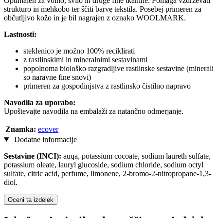
Optimalen za volno, svilo in druge fine tkanine. Pomaga vzdrževati
strukturo in mehkobo ter ščiti barve tekstila. Posebej primeren za
občutljivo kožo in je bil nagrajen z oznako WOOLMARK.
Lastnosti:
steklenico je možno 100% reciklirati
z rastlinskimi in mineralnimi sestavinami
popolnoma biološko razgradljive rastlinske sestavine (minerali
so naravne fine snovi)
primeren za gospodinjstva z rastlinsko čistilno napravo
Navodila za uporabo:
Upoštevajte navodila na embalaži za natančno odmerjanje.
Znamka:
ecover
Dodatne informacije
Sestavine (INCI):
auqa, potassium cocoate, sodium laureth sulfate,
potassium oleate, lauryl glucoside, sodium chloride, sodium octyl
sulfate, citric acid, perfume, limonene, 2-bromo-2-nitropropane-1,3-
diol.
Oceni ta izdelek