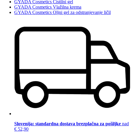
GYADA Cosmetics Čistilni gel
GYADA Cosmetics Vlažilna krema
GYADA Cosmetics Oljni gel za odstranjevanje ličil
Slovenija: standardna dostava brezplačna za pošiljke
nad
€ 52,90