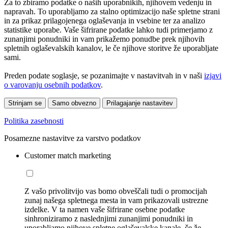
Za to zbiramo podatke o naših uporabnikih, njihovem vedenju in
napravah. To uporabljamo za stalno optimizacijo naše spletne strani
in za prikaz prilagojenega oglaševanja in vsebine ter za analizo
statistike uporabe. Vaše šifrirane podatke lahko tudi primerjamo z
zunanjimi ponudniki in vam prikažemo ponudbe prek njihovih
spletnih oglaševalskih kanalov, le če njihove storitve že uporabljate
sami.
Preden podate soglasje, se pozanimajte v nastavitvah in v naši
izjavi
o varovanju osebnih podatkov
.
Strinjam se
Samo obvezno
Prilagajanje nastavitev
Politika zasebnosti
Posamezne nastavitve za varstvo podatkov
Customer match marketing
Z vašo privolitvijo vas bomo obveščali tudi o promocijah
zunaj našega spletnega mesta in vam prikazovali ustrezne
izdelke. V ta namen vaše šifrirane osebne podatke
sinhroniziramo z naslednjimi zunanjimi ponudniki in
uporabljamo njihove spletne oglaševalske kanale, če že