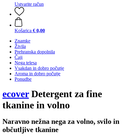
Ustvarite račun
Košarica
€ 0,00
Znamke
Živila
Prehranska dopolnila
Čaji
Nega telesa
Vsakdan in dobro počutje
Aroma in dobro počutje
Ponudbe
ecover
Detergent za fine
tkanine in volno
Naravno nežna nega za volno, svilo in
občutljive tkanine