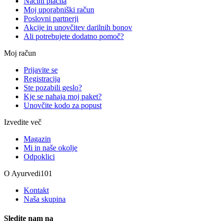
Načini plačila
Moj uporabniški račun
Poslovni partnerji
Akcije in unovčitev darilnih bonov
Ali potrebujete dodatno pomoč?
Moj račun
Prijavite se
Registracija
Ste pozabili geslo?
Kje se nahaja moj paket?
Unovčite kodo za popust
Izvedite več
Magazin
Mi in naše okolje
Odpoklici
O Ayurvedi101
Kontakt
Naša skupina
Sledite nam na