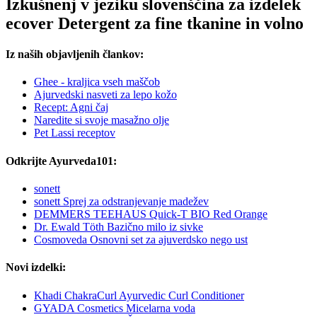
Izkušnenj v jeziku slovenščina za izdelek
ecover Detergent za fine tkanine in volno
Iz naših objavljenih člankov:
Ghee - kraljica vseh maščob
Ajurvedski nasveti za lepo kožo
Recept: Agni čaj
Naredite si svoje masažno olje
Pet Lassi receptov
Odkrijte Ayurveda101:
sonett
sonett Sprej za odstranjevanje madežev
DEMMERS TEEHAUS Quick-T BIO Red Orange
Dr. Ewald Töth Bazično milo iz sivke
Cosmoveda Osnovni set za ajuverdsko nego ust
Novi izdelki:
Khadi ChakraCurl Ayurvedic Curl Conditioner
GYADA Cosmetics Micelarna voda