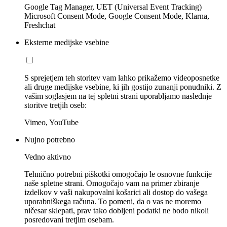
Google Tag Manager, UET (Universal Event Tracking)
Microsoft Consent Mode, Google Consent Mode, Klarna,
Freshchat
Eksterne medijske vsebine
S sprejetjem teh storitev vam lahko prikažemo videoposnetke
ali druge medijske vsebine, ki jih gostijo zunanji ponudniki. Z
vašim soglasjem na tej spletni strani uporabljamo naslednje
storitve tretjih oseb:
Vimeo, YouTube
Nujno potrebno
Vedno aktivno
Tehnično potrebni piškotki omogočajo le osnovne funkcije
naše spletne strani. Omogočajo vam na primer zbiranje
izdelkov v vaši nakupovalni košarici ali dostop do vašega
uporabniškega računa. To pomeni, da o vas ne moremo
ničesar sklepati, prav tako dobljeni podatki ne bodo nikoli
posredovani tretjim osebam.