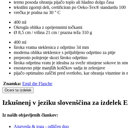
termo posoda ohranja pijačo toplo ali hladno dolgo časa
tekstilni zgornji deli, certificiran po Oeko-Tex® standardu 100
vrečka je pralna na 30 ° C
400 ml
Okrogla oblika z oprijemnimi točkami
Ø 8,5 cm / višina 21 cm / prazna teža 310 g
400 ml
široka vratna steklenica z odprtino 34 mm
moderna oblika steklenice s priljubljeno odprtino za pitje
preprosto polnjenje skozi široko odprtino
široka odprtina vratu je idealna za sveže stisnjene sokove in sm
enostavno pitje manjših koščkov sadja in zelenjave
pijačo optimalno zaščiti pred svetlobo, kar ohranja vitamine in 
Znamka:
Emil die Flasche
Oceni ta izdelek
Izkušnenj v jeziku slovenščina za izdelek E
Iz naših objavljenih člankov:
Ajurveda & joga - odličen duo