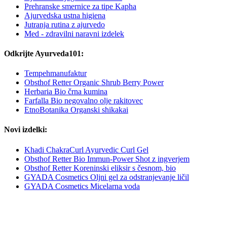
Prehranske smernice za tipe Kapha
Ajurvedska ustna higiena
Jutranja rutina z ajurvedo
Med - zdravilni naravni izdelek
Odkrijte Ayurveda101:
Tempehmanufaktur
Obsthof Retter Organic Shrub Berry Power
Herbaria Bio črna kumina
Farfalla Bio negovalno olje rakitovec
EtnoBotanika Organski shikakai
Novi izdelki:
Khadi ChakraCurl Ayurvedic Curl Gel
Obsthof Retter Bio Immun-Power Shot z ingverjem
Obsthof Retter Koreninski eliksir s česnom, bio
GYADA Cosmetics Oljni gel za odstranjevanje ličil
GYADA Cosmetics Micelarna voda