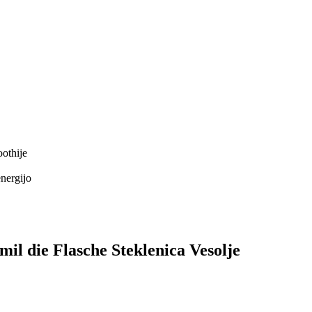
oothije
energijo
mil die Flasche Steklenica Vesolje