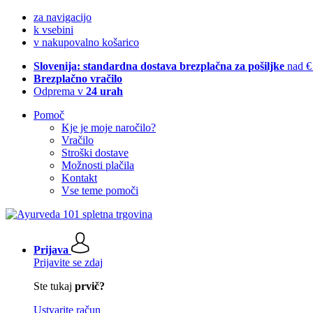
za navigacijo
k vsebini
v nakupovalno košarico
Slovenija: standardna dostava brezplačna za pošiljke
nad €
Brezplačno vračilo
Odprema v
24 urah
Pomoč
Kje je moje naročilo?
Vračilo
Stroški dostave
Možnosti plačila
Kontakt
Vse teme pomoči
Prijava
Prijavite se zdaj
Ste tukaj
prvič?
Ustvarite račun