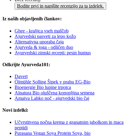
Bodite prvi in napišite recenzijo za ta izdelek.
Iz naših objavljenih člankov:
Ghee - kraljica vseh maščob
Ajurvedski nasveti za lepo kožo
Alternativna uporaba čaja
Ajurveda & joga - odličen duo
Ayurvedski zimski recepti: pesin humus
Odkrijte Ayurveda101:
Davert
Ölmühle Solling Šipek v prahu EG-Bio
Bioenergie Bio lupine trpotca
Alnatura Bio oluščena konopljina semena
Amaiva Lahko noč - ajurvedski bio čaj
Novi izdelki:
Učvrstitvena nočna krema z granatnim jabolkom in maca
peptidi
Purasana Vegan Soya Protein Soya, bio