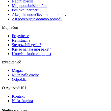
Načini plačila
Moj uporabniški račun
Poslovni partnerji
Akcije in unovčitev darilnih bonov
Ali potrebujete dodatno pomoč?
Moj račun
Prijavite se
Registracija
Ste pozabili geslo?
Kje se nahaja moj paket?
Unovčite kodo za popust
Izvedite več
Magazin
Mi in naše okolje
Odpoklici
O Ayurvedi101
Kontakt
Naša skupina
Sledite nam na