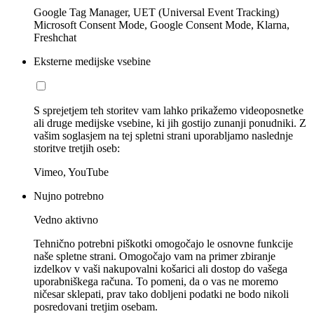
Google Tag Manager, UET (Universal Event Tracking)
Microsoft Consent Mode, Google Consent Mode, Klarna,
Freshchat
Eksterne medijske vsebine
S sprejetjem teh storitev vam lahko prikažemo videoposnetke
ali druge medijske vsebine, ki jih gostijo zunanji ponudniki. Z
vašim soglasjem na tej spletni strani uporabljamo naslednje
storitve tretjih oseb:
Vimeo, YouTube
Nujno potrebno
Vedno aktivno
Tehnično potrebni piškotki omogočajo le osnovne funkcije
naše spletne strani. Omogočajo vam na primer zbiranje
izdelkov v vaši nakupovalni košarici ali dostop do vašega
uporabniškega računa. To pomeni, da o vas ne moremo
ničesar sklepati, prav tako dobljeni podatki ne bodo nikoli
posredovani tretjim osebam.