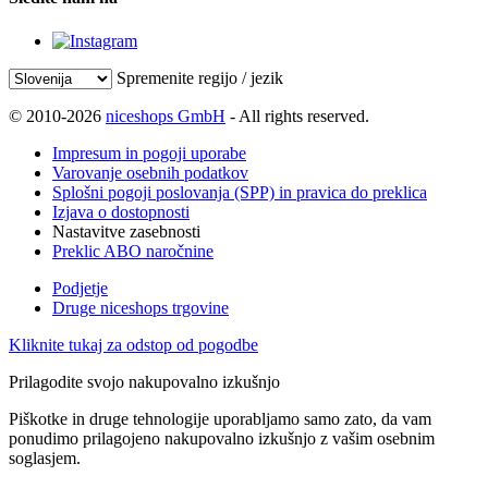
Spremenite regijo / jezik
© 2010-2026
niceshops GmbH
- All rights reserved.
Impresum in pogoji uporabe
Varovanje osebnih podatkov
Splošni pogoji poslovanja (SPP) in pravica do preklica
Izjava o dostopnosti
Nastavitve zasebnosti
Preklic ABO naročnine
Podjetje
Druge niceshops trgovine
Kliknite tukaj za odstop od pogodbe
Prilagodite svojo nakupovalno izkušnjo
Piškotke in druge tehnologije uporabljamo samo zato, da vam
ponudimo prilagojeno nakupovalno izkušnjo z vašim osebnim
soglasjem.