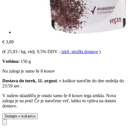
€ 3,89
(
€ 25,93 / kg
, vklj. 9,5% DDV
-
izklj. stroški dostave
)
Vsebina:
150 g
Na zalogi je samo še 8 kosov
Dostava do torek, 11. avgust
, v kolikor naročite do dne
nedelja do
23:59 ure
.
V našem skladišču je ostalo samo še 8 kosov tega artikla. Nova
zaloga je na poti! Če je naročeno več, lahko to vpliva na datum
dostave.
Dodajte v košarico