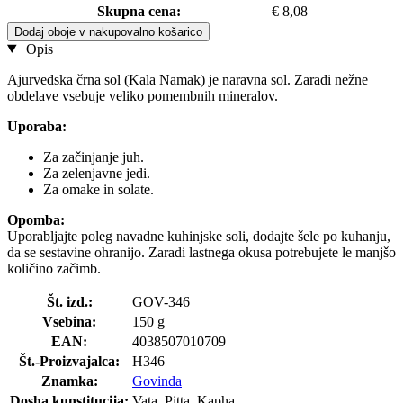
Skupna cena:
€ 8,08
Dodaj oboje v nakupovalno košarico
Opis
Ajurvedska črna sol (Kala Namak) je naravna sol. Zaradi nežne
obdelave vsebuje veliko pomembnih mineralov.
Uporaba:
Za začinjanje juh.
Za zelenjavne jedi.
Za omake in solate.
Opomba:
Uporabljajte poleg navadne kuhinjske soli, dodajte šele po kuhanju,
da se sestavine ohranijo. Zaradi lastnega okusa potrebujete le manjšo
količino začimb.
Št. izd.:
GOV-346
Vsebina:
150 g
EAN:
4038507010709
Št.-Proizvajalca:
H346
Znamka:
Govinda
Dosha kunstitucija:
Vata, Pitta, Kapha