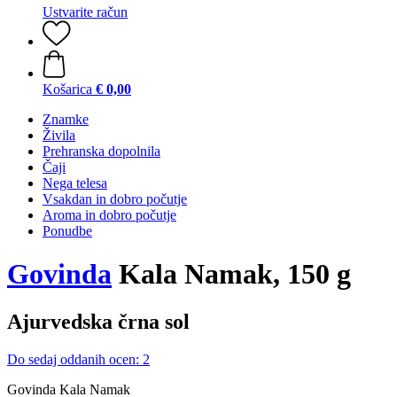
Ustvarite račun
Košarica
€ 0,00
Znamke
Živila
Prehranska dopolnila
Čaji
Nega telesa
Vsakdan in dobro počutje
Aroma in dobro počutje
Ponudbe
Govinda
Kala Namak, 150 g
Ajurvedska črna sol
Do sedaj oddanih ocen: 2
Govinda Kala Namak