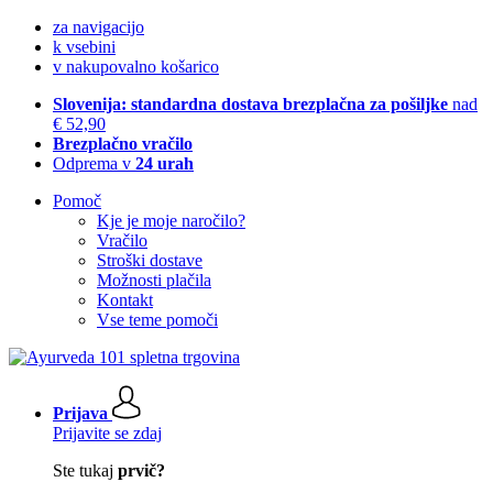
za navigacijo
k vsebini
v nakupovalno košarico
Slovenija: standardna dostava brezplačna za pošiljke
nad
€ 52,90
Brezplačno vračilo
Odprema v
24 urah
Pomoč
Kje je moje naročilo?
Vračilo
Stroški dostave
Možnosti plačila
Kontakt
Vse teme pomoči
Prijava
Prijavite se zdaj
Ste tukaj
prvič?