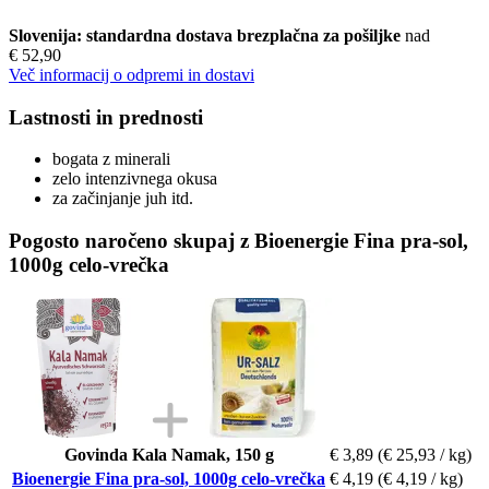
Slovenija: standardna dostava brezplačna za pošiljke
nad
€ 52,90
Več informacij o odpremi in dostavi
Lastnosti in prednosti
bogata z minerali
zelo intenzivnega okusa
za začinjanje juh itd.
Pogosto naročeno skupaj z Bioenergie Fina pra-sol,
1000g celo-vrečka
Govinda Kala Namak, 150 g
€ 3,89
(€ 25,93 / kg)
Bioenergie Fina pra-sol, 1000g celo-vrečka
€ 4,19
(€ 4,19 / kg)