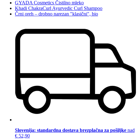
GYADA Cosmetics Čistilno mleko
Khadi ChakraCurl Ayurvedic Curl Shampoo
Črni oreh – drobno narezan "klasični", bio
Slovenija: standardna dostava brezplačna za pošiljke
nad
€ 52,90