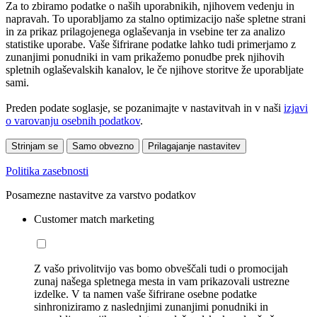
Za to zbiramo podatke o naših uporabnikih, njihovem vedenju in
napravah. To uporabljamo za stalno optimizacijo naše spletne strani
in za prikaz prilagojenega oglaševanja in vsebine ter za analizo
statistike uporabe. Vaše šifrirane podatke lahko tudi primerjamo z
zunanjimi ponudniki in vam prikažemo ponudbe prek njihovih
spletnih oglaševalskih kanalov, le če njihove storitve že uporabljate
sami.
Preden podate soglasje, se pozanimajte v nastavitvah in v naši
izjavi
o varovanju osebnih podatkov
.
Strinjam se
Samo obvezno
Prilagajanje nastavitev
Politika zasebnosti
Posamezne nastavitve za varstvo podatkov
Customer match marketing
Z vašo privolitvijo vas bomo obveščali tudi o promocijah
zunaj našega spletnega mesta in vam prikazovali ustrezne
izdelke. V ta namen vaše šifrirane osebne podatke
sinhroniziramo z naslednjimi zunanjimi ponudniki in