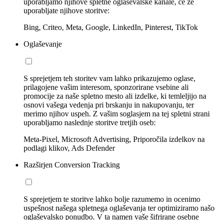
uporabljamo njihove spletne oglaševalske kanale, če že
uporabljate njihove storitve:
Bing, Criteo, Meta, Google, LinkedIn, Pinterest, TikTok
Oglaševanje
S sprejetjem teh storitev vam lahko prikazujemo oglase,
prilagojene vašim interesom, sponzorirane vsebine ali
promocije za naše spletno mesto ali izdelke, ki temleljijo na
osnovi vašega vedenja pri brskanju in nakupovanju, ter
merimo njihov uspeh. Z vašim soglasjem na tej spletni strani
uporabljamo naslednje storitve tretjih oseb:
Meta-Pixel, Microsoft Advertising, Priporočila izdelkov na
podlagi klikov, Ads Defender
Razširjen Conversion Tracking
S sprejetjem te storitve lahko bolje razumemo in ocenimo
uspešnost našega spletnega oglaševanja ter optimiziramo našo
oglaševalsko ponudbo. V ta namen vaše šifrirane osebne