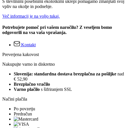
S številnimi posebnimi ekološkimi ukrepi pomagamo zmanjšati svoj
vpliv na okolje in podnebje.
Več informacij je na voljo tukaj.
Potrebujete pomoč pri vašem naročilu? Z veseljem bomo
odgovorili na vsa vaša vprašanja.
Kontakt
Preverjena kakovost
Nakupujte varno in diskretno
Slovenija: standardna dostava brezplačna za pošiljke
nad
€ 52,90
Brezplačno vračilo
Varno plačilo
s šifriranjem SSL
Načini plačila
Po povzetju
Predračun