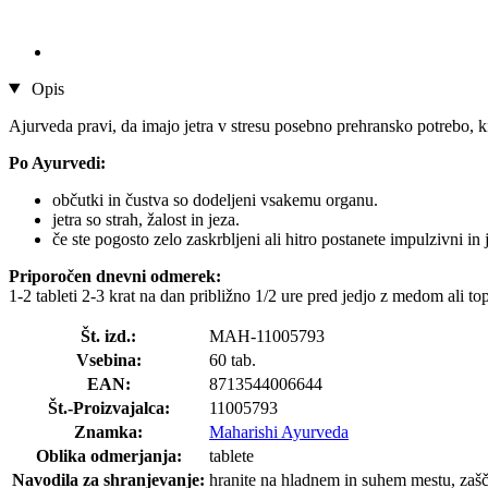
Opis
Ajurveda pravi, da imajo jetra v stresu posebno prehransko potrebo, ki
Po Ayurvedi:
občutki in čustva so dodeljeni vsakemu organu.
jetra so strah, žalost in jeza.
če ste pogosto zelo zaskrbljeni ali hitro postanete impulzivni 
Priporočen dnevni odmerek:
1-2 tableti 2-3 krat na dan približno 1/2 ure pred jedjo z medom ali to
Št. izd.:
MAH-11005793
Vsebina:
60 tab.
EAN:
8713544006644
Št.-Proizvajalca:
11005793
Znamka:
Maharishi Ayurveda
Oblika odmerjanja:
tablete
Navodila za shranjevanje:
hranite na hladnem in suhem mestu, zašč