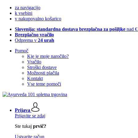
za navigacijo
k vsebini
v nakupovalno košarico
Slovenija: standardna dostava brezplačna za pošiljke
nad €
Brezplačno vračilo
Odprema v
24 urah
Pomoč
Kje je moje naročilo?
Vračilo
Stroški dostave
Možnosti plačila
Kontakt
Vse teme pomoči
Prijava
Prijavite se zdaj
Ste tukaj
prvič?
Ustvarite račun