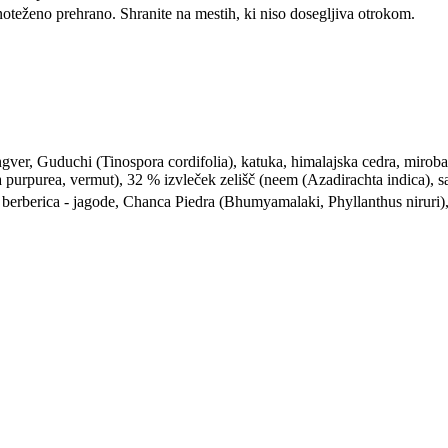
oteženo prehrano. Shranite na mestih, ki niso dosegljiva otrokom.
ngver, Guduchi (Tinospora cordifolia), katuka, himalajska cedra, miroba
purpurea, vermut), 32 % izvleček zelišč (neem (Azadirachta indica), sa
a, berberica - jagode, Chanca Piedra (Bhumyamalaki, Phyllanthus nirur