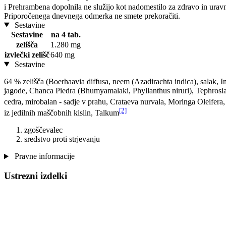
i
Prehrambena dopolnila ne služijo kot nadomestilo za zdravo in uravn
Priporočenega dnevnega odmerka ne smete prekoračiti.
Sestavine
Sestavine
na 4 tab.
zelišča
1.280 mg
izvlečki zelišč
640 mg
Sestavine
64 % zelišča (Boerhaavia diffusa, neem (Azadirachta indica), salak, I
jagode, Chanca Piedra (Bhumyamalaki, Phyllanthus niruri), Tephrosia 
cedra, mirobalan - sadje v prahu, Crataeva nurvala, Moringa Oleifer
[2]
iz jedilnih maščobnih kislin, Talkum
zgoščevalec
sredstvo proti strjevanju
Pravne informacije
Ustrezni izdelki