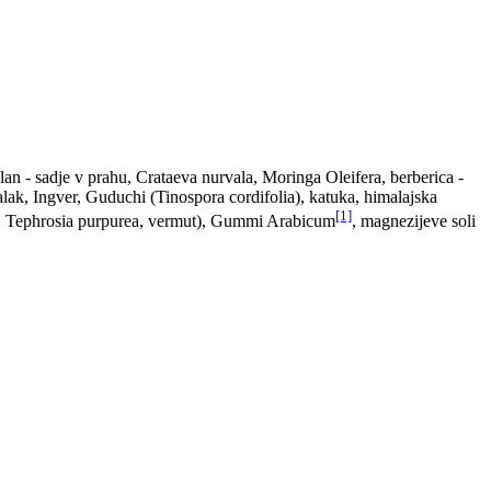
lan - sadje v prahu, Crataeva nurvala, Moringa Oleifera, berberica -
lak, Ingver, Guduchi (Tinospora cordifolia), katuka, himalajska
[1]
i), Tephrosia purpurea, vermut), Gummi Arabicum
, magnezijeve soli