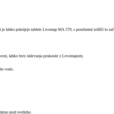
 jo lahko pokrijejo tablete Livomap MA 579, s posebnimi zelišči in zači
in jezni, lahko brez oklevanja poskusite z Levomapom.
plo vodo.
iteno pred svetlobo