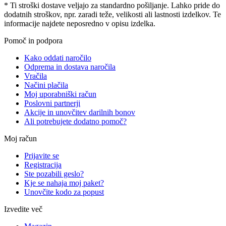
* Ti stroški dostave veljajo za standardno pošiljanje. Lahko pride do
dodatnih stroškov, npr. zaradi teže, velikosti ali lastnosti izdelkov. Te
informacije najdete neposredno v opisu izdelka.
Pomoč in podpora
Kako oddati naročilo
Odprema in dostava naročila
Vračila
Načini plačila
Moj uporabniški račun
Poslovni partnerji
Akcije in unovčitev darilnih bonov
Ali potrebujete dodatno pomoč?
Moj račun
Prijavite se
Registracija
Ste pozabili geslo?
Kje se nahaja moj paket?
Unovčite kodo za popust
Izvedite več