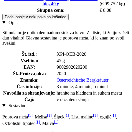
bio, 40 g
(€ 99,75 / kg)
Skupna cena:
€ 8,08
Dodaj oboje v nakupovalno košarico
Opis
Stimulator je optimalen nadomestek za kavo. Za tiste, ki želijo začeti
dan vitalno! Glavna sestavina je poprova meta, ki je znan po svoji
svežini.
Št. izd.:
XPI-OEB-2020
Vsebina:
45 g
EAN:
9002902020200
Št.-Proizvajalca:
2020
Znamka:
Österreichische Bergkräuter
Čas infuzije:
3 minute, 4 minute, 5 minut
Navodila za shranjevanje:
hranite na hladnem in suhem mestu
Čaji:
v razsutem stanju
Sestavine
[1]
[1]
[1]
[1]
[1]
Poprova meta
, Melisa
, Šipek
, Listi maline
, ognjič
,
[1]
[1]
Ozkolistni trpotec
, Malva