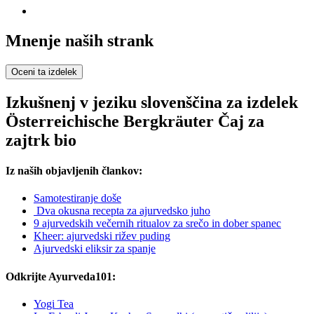
Mnenje naših strank
Oceni ta izdelek
Izkušnenj v jeziku slovenščina za izdelek
Österreichische Bergkräuter Čaj za
zajtrk bio
Iz naših objavljenih člankov:
Samotestiranje doše
Dva okusna recepta za ajurvedsko juho
9 ajurvedskih večernih ritualov za srečo in dober spanec
Kheer: ajurvedski rižev puding
Ajurvedski eliksir za spanje
Odkrijte Ayurveda101:
Yogi Tea