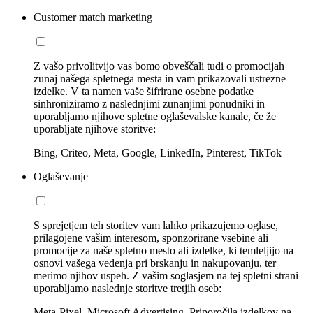
Customer match marketing
Z vašo privolitvijo vas bomo obveščali tudi o promocijah
zunaj našega spletnega mesta in vam prikazovali ustrezne
izdelke. V ta namen vaše šifrirane osebne podatke
sinhroniziramo z naslednjimi zunanjimi ponudniki in
uporabljamo njihove spletne oglaševalske kanale, če že
uporabljate njihove storitve:
Bing, Criteo, Meta, Google, LinkedIn, Pinterest, TikTok
Oglaševanje
S sprejetjem teh storitev vam lahko prikazujemo oglase,
prilagojene vašim interesom, sponzorirane vsebine ali
promocije za naše spletno mesto ali izdelke, ki temleljijo na
osnovi vašega vedenja pri brskanju in nakupovanju, ter
merimo njihov uspeh. Z vašim soglasjem na tej spletni strani
uporabljamo naslednje storitve tretjih oseb:
Meta-Pixel, Microsoft Advertising, Priporočila izdelkov na