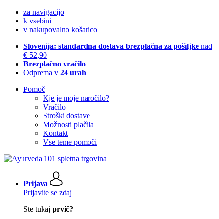
za navigacijo
k vsebini
v nakupovalno košarico
Slovenija: standardna dostava brezplačna za pošiljke
nad
€ 52,90
Brezplačno vračilo
Odprema v
24 urah
Pomoč
Kje je moje naročilo?
Vračilo
Stroški dostave
Možnosti plačila
Kontakt
Vse teme pomoči
Prijava
Prijavite se zdaj
Ste tukaj
prvič?