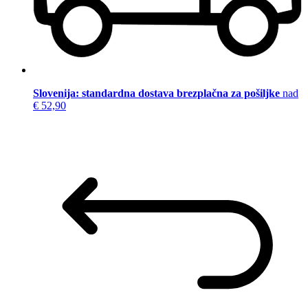
Slovenija: standardna dostava brezplačna za pošiljke
nad
€ 52,90