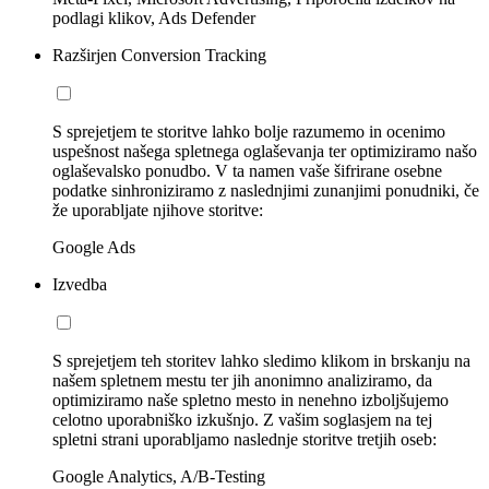
podlagi klikov, Ads Defender
Razširjen Conversion Tracking
S sprejetjem te storitve lahko bolje razumemo in ocenimo
uspešnost našega spletnega oglaševanja ter optimiziramo našo
oglaševalsko ponudbo. V ta namen vaše šifrirane osebne
podatke sinhroniziramo z naslednjimi zunanjimi ponudniki, če
že uporabljate njihove storitve:
Google Ads
Izvedba
S sprejetjem teh storitev lahko sledimo klikom in brskanju na
našem spletnem mestu ter jih anonimno analiziramo, da
optimiziramo naše spletno mesto in nenehno izboljšujemo
celotno uporabniško izkušnjo. Z vašim soglasjem na tej
spletni strani uporabljamo naslednje storitve tretjih oseb:
Google Analytics, A/B-Testing