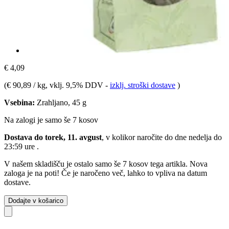
€ 4,09
(
€ 90,89 / kg
, vklj. 9,5% DDV
-
izklj. stroški dostave
)
Vsebina:
Zrahljano, 45 g
Na zalogi je samo še 7 kosov
Dostava do torek, 11. avgust
, v kolikor naročite do dne
nedelja do
23:59 ure
.
V našem skladišču je ostalo samo še 7 kosov tega artikla. Nova
zaloga je na poti! Če je naročeno več, lahko to vpliva na datum
dostave.
Dodajte v košarico