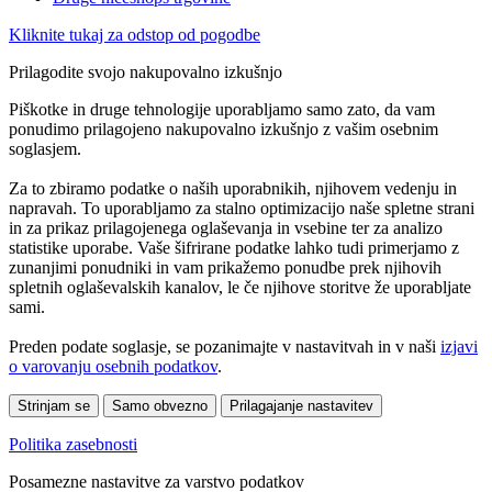
Kliknite tukaj za odstop od pogodbe
Prilagodite svojo nakupovalno izkušnjo
Piškotke in druge tehnologije uporabljamo samo zato, da vam
ponudimo prilagojeno nakupovalno izkušnjo z vašim osebnim
soglasjem.
Za to zbiramo podatke o naših uporabnikih, njihovem vedenju in
napravah. To uporabljamo za stalno optimizacijo naše spletne strani
in za prikaz prilagojenega oglaševanja in vsebine ter za analizo
statistike uporabe. Vaše šifrirane podatke lahko tudi primerjamo z
zunanjimi ponudniki in vam prikažemo ponudbe prek njihovih
spletnih oglaševalskih kanalov, le če njihove storitve že uporabljate
sami.
Preden podate soglasje, se pozanimajte v nastavitvah in v naši
izjavi
o varovanju osebnih podatkov
.
Strinjam se
Samo obvezno
Prilagajanje nastavitev
Politika zasebnosti
Posamezne nastavitve za varstvo podatkov