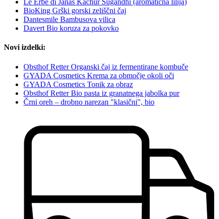
Le Erbe di Janas Kachur Sugandhi (aromatična lilija)
BioKing Grški gorski zeliščni čaj
Dantesmile Bambusova vilica
Davert Bio koruza za pokovko
Novi izdelki:
Obsthof Retter Organski čaj iz fermentirane kombuče
GYADA Cosmetics Krema za območje okoli oči
GYADA Cosmetics Tonik za obraz
Obsthof Retter Bio pasta iz granatnega jabolka pur
Črni oreh – drobno narezan "klasični", bio