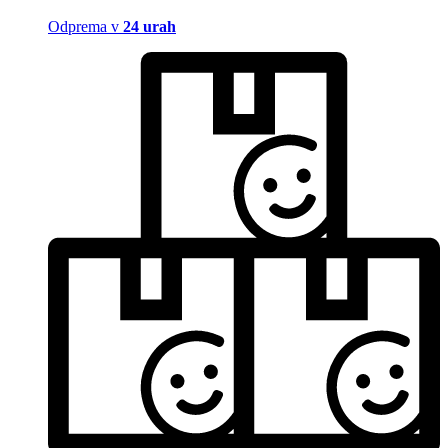
Odprema v
24 urah