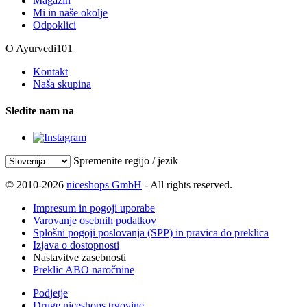
Magazin
Mi in naše okolje
Odpoklici
O Ayurvedi101
Kontakt
Naša skupina
Sledite nam na
Spremenite regijo / jezik
© 2010-2026
niceshops GmbH
- All rights reserved.
Impresum in pogoji uporabe
Varovanje osebnih podatkov
Splošni pogoji poslovanja (SPP) in pravica do preklica
Izjava o dostopnosti
Nastavitve zasebnosti
Preklic ABO naročnine
Podjetje
Druge niceshops trgovine