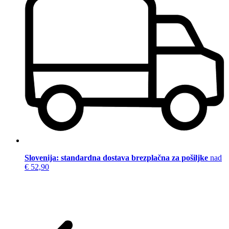
Slovenija: standardna dostava brezplačna za pošiljke
nad
€ 52,90