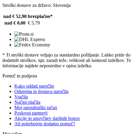
Stroški dostave za državo: Slovenija
nad € 52,90
brezplačno*
nad € 0,00
€ 5,79
* Ti stroški dostave veljajo za standardno pošiljanje. Lahko pride do
dodatnih stroškov, npr. zaradi teže, velikosti ali lastnosti izdelkov. Te
informacije najdete neposredno v opisu izdelka.
Pomoč in podpora
Kako oddati naročilo
Odprema in dostava naročila
Vračila
Načini plačila
Moj uporabniški račun
Poslovni partnerji
Akcije in unovčitev darilnih bonov
Ali potrebujete dodatno pomoč?
Moj račun