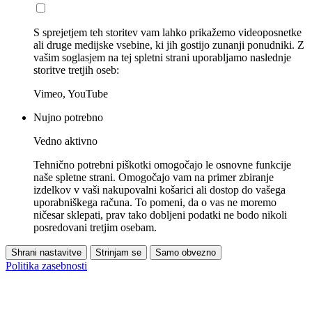
S sprejetjem teh storitev vam lahko prikažemo videoposnetke
ali druge medijske vsebine, ki jih gostijo zunanji ponudniki. Z
vašim soglasjem na tej spletni strani uporabljamo naslednje
storitve tretjih oseb:
Vimeo, YouTube
Nujno potrebno
Vedno aktivno
Tehnično potrebni piškotki omogočajo le osnovne funkcije
naše spletne strani. Omogočajo vam na primer zbiranje
izdelkov v vaši nakupovalni košarici ali dostop do vašega
uporabniškega računa. To pomeni, da o vas ne moremo
ničesar sklepati, prav tako dobljeni podatki ne bodo nikoli
posredovani tretjim osebam.
Shrani nastavitve
Strinjam se
Samo obvezno
Politika zasebnosti