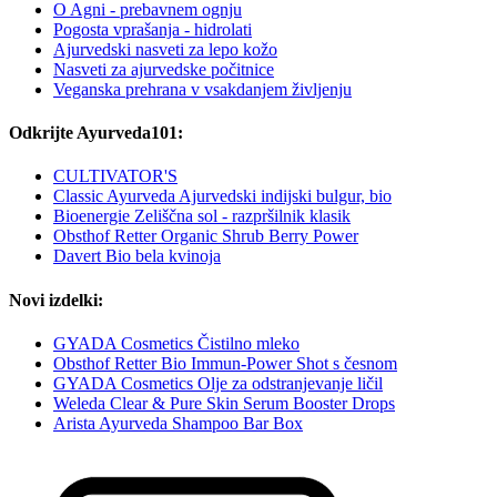
O Agni - prebavnem ognju
Pogosta vprašanja - hidrolati
Ajurvedski nasveti za lepo kožo
Nasveti za ajurvedske počitnice
Veganska prehrana v vsakdanjem življenju
Odkrijte Ayurveda101:
CULTIVATOR'S
Classic Ayurveda Ajurvedski indijski bulgur, bio
Bioenergie Zeliščna sol - razpršilnik klasik
Obsthof Retter Organic Shrub Berry Power
Davert Bio bela kvinoja
Novi izdelki:
GYADA Cosmetics Čistilno mleko
Obsthof Retter Bio Immun-Power Shot s česnom
GYADA Cosmetics Olje za odstranjevanje ličil
Weleda Clear & Pure Skin Serum Booster Drops
Arista Ayurveda Shampoo Bar Box