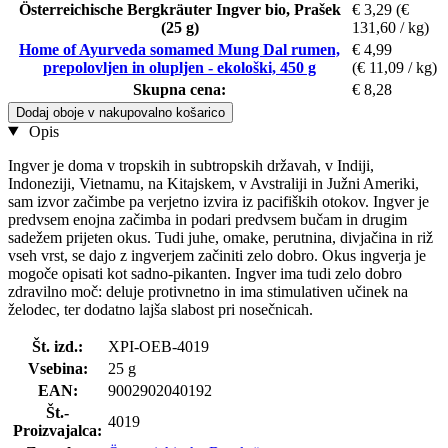
Österreichische Bergkräuter Ingver bio, Prašek
€ 3,29
(€
(25 g)
131,60 / kg)
Home of Ayurveda somamed Mung Dal rumen,
€ 4,99
prepolovljen in olupljen - ekološki, 450 g
(€ 11,09 / kg)
Skupna cena:
€ 8,28
Dodaj oboje v nakupovalno košarico
Opis
Ingver je doma v tropskih in subtropskih državah, v Indiji,
Indoneziji, Vietnamu, na Kitajskem, v Avstraliji in Južni Ameriki,
sam izvor začimbe pa verjetno izvira iz pacifiških otokov. Ingver je
predvsem enojna začimba in podari predvsem bučam in drugim
sadežem prijeten okus. Tudi juhe, omake, perutnina, divjačina in riž
vseh vrst, se dajo z ingverjem začiniti zelo dobro. Okus ingverja je
mogoče opisati kot sadno-pikanten. Ingver ima tudi zelo dobro
zdravilno moč: deluje protivnetno in ima stimulativen učinek na
želodec, ter dodatno lajša slabost pri nosečnicah.
Št. izd.:
XPI-OEB-4019
Vsebina:
25 g
EAN:
9002902040192
Št.-
4019
Proizvajalca: