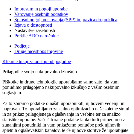
Impresum in pogoji uporabe
Varovanje osebnih podatkov
Splošni pogoji poslovanja (SPP) in pravica do preklica
Izjava o dostopnosti
Nastavitve zasebnosti
Preklic ABO naročnine
Podjetje
Druge niceshops trgovine
Kliknite tukaj za odstop od pogodbe
Prilagodite svojo nakupovalno izkušnjo
Piškotke in druge tehnologije uporabljamo samo zato, da vam
ponudimo prilagojeno nakupovalno izkušnjo z vašim osebnim
soglasjem.
Za to zbiramo podatke o naših uporabnikih, njihovem vedenju in
napravah. To uporabljamo za stalno optimizacijo naše spletne strani
in za prikaz prilagojenega oglaševanja in vsebine ter za analizo
statistike uporabe. Vaše šifrirane podatke lahko tudi primerjamo z
zunanjimi ponudniki in vam prikažemo ponudbe prek njihovih
spletnih oglaševalskih kanalov, le če njihove storitve že uporabljate