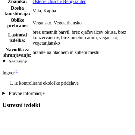
Znamka:
Österreichische Bergkräuter
Dosha
Vata, Kapha
kunstitucija:
Oblike
Vegansko, Vegetarijansko
prehrane:
brez umetnih barvil, brez ojačevalcev okusa, brez
Lastnosti
konzervansov, brez umetnih arom, vegansko,
izdelka:
vegetarijansko
Navodila za
hranite na hladnem in suhem mestu
shranjevanje:
Sestavine
[1]
Ingver
iz kontrolirane ekološke pridelave
Pravne informacije
Ustrezni izdelki