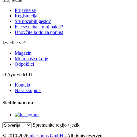
Prijavite se
Registracija
Ste pozabili geslo?
Kje se nahaja moj paket?
Unovčite kodo za popust
Izvedite več
Magazin
Mi in naše okolje
Odpoklici
O Ayurvedi101
Kontakt
Naša skupina
Sledite nam na
Spremenite regijo / jezik
© 2010-2026
niceshops GmbH
- All rights reserved.