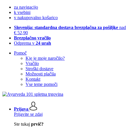
za navigacijo
k vsebini
v nakupovalno košarico
Slovenija: standardna dostava brezplačna za pošiljke
nad
€ 52,90
Brezplačno vračilo
Odprema v
24 urah
Pomoč
Kje je moje naročilo?
Vračilo
Stroški dostave
Možnosti plačila
Kontakt
Vse teme pomoči
Prijava
Prijavite se zdaj
Ste tukaj
prvič?