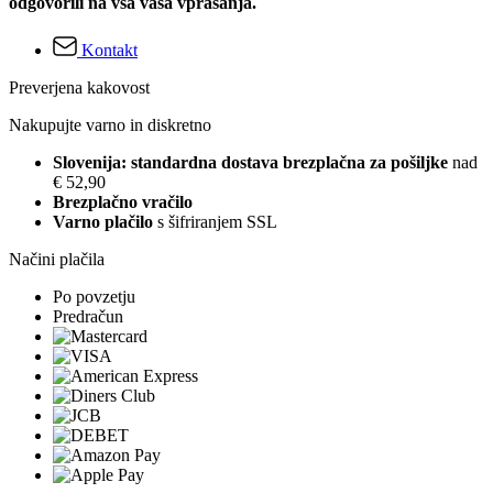
odgovorili na vsa vaša vprašanja.
Kontakt
Preverjena kakovost
Nakupujte varno in diskretno
Slovenija: standardna dostava brezplačna za pošiljke
nad
€ 52,90
Brezplačno vračilo
Varno plačilo
s šifriranjem SSL
Načini plačila
Po povzetju
Predračun