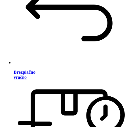
Brezplačno
vračilo