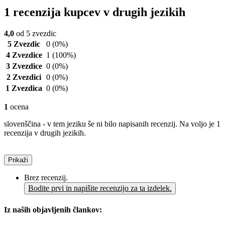
1 recenzija kupcev v drugih jezikih
4,0
od 5 zvezdic
5 Zvezdic
0
(0%)
4 Zvezdice
1
(100%)
3 Zvezdice
0
(0%)
2 Zvezdici
0
(0%)
1 Zvezdica
0
(0%)
1
ocena
slovenščina - v tem jeziku še ni bilo napisanih recenzij. Na voljo je 1
recenzija v drugih jezikih.
Prikaži
Brez recenzij.
Bodite prvi in napišite recenzijo za ta izdelek.
Iz naših objavljenih člankov: