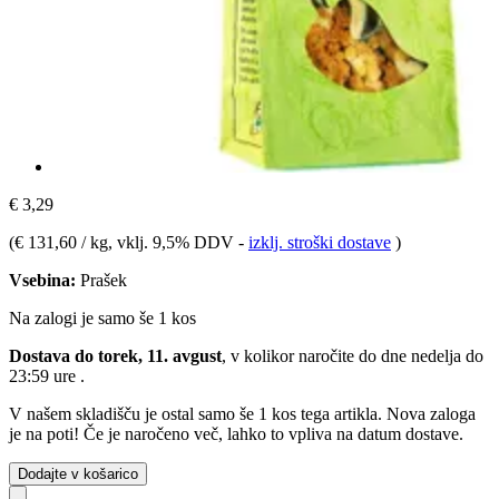
€ 3,29
(
€ 131,60 / kg
, vklj. 9,5% DDV
-
izklj. stroški dostave
)
Vsebina:
Prašek
Na zalogi je samo še 1 kos
Dostava do torek, 11. avgust
, v kolikor naročite do dne
nedelja do
23:59 ure
.
V našem skladišču je ostal samo še 1 kos tega artikla. Nova zaloga
je na poti! Če je naročeno več, lahko to vpliva na datum dostave.
Dodajte v košarico