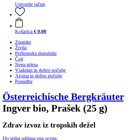
Ustvarite račun
Košarica
€ 0,00
Znamke
Živila
Prehranska dopolnila
Čaji
Nega telesa
Vsakdan in dobro počutje
Aroma in dobro počutje
Ponudbe
Österreichische Bergkräuter
Ingver bio, Prašek (25 g)
Zdrav izvoz iz tropskih dežel
Do sedaj oddana ena ocena.