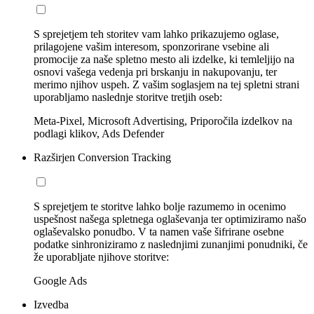
S sprejetjem teh storitev vam lahko prikazujemo oglase,
prilagojene vašim interesom, sponzorirane vsebine ali
promocije za naše spletno mesto ali izdelke, ki temleljijo na
osnovi vašega vedenja pri brskanju in nakupovanju, ter
merimo njihov uspeh. Z vašim soglasjem na tej spletni strani
uporabljamo naslednje storitve tretjih oseb:
Meta-Pixel, Microsoft Advertising, Priporočila izdelkov na
podlagi klikov, Ads Defender
Razširjen Conversion Tracking
S sprejetjem te storitve lahko bolje razumemo in ocenimo
uspešnost našega spletnega oglaševanja ter optimiziramo našo
oglaševalsko ponudbo. V ta namen vaše šifrirane osebne
podatke sinhroniziramo z naslednjimi zunanjimi ponudniki, če
že uporabljate njihove storitve:
Google Ads
Izvedba