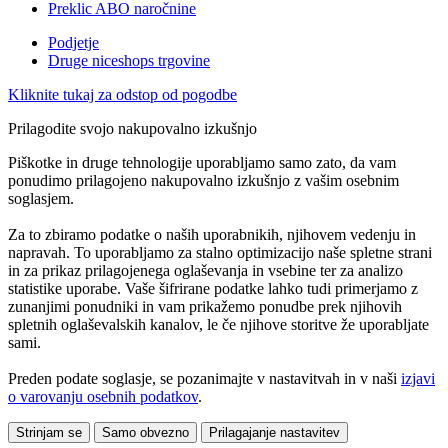
Preklic ABO naročnine
Podjetje
Druge niceshops trgovine
Kliknite tukaj za odstop od pogodbe
Prilagodite svojo nakupovalno izkušnjo
Piškotke in druge tehnologije uporabljamo samo zato, da vam
ponudimo prilagojeno nakupovalno izkušnjo z vašim osebnim
soglasjem.
Za to zbiramo podatke o naših uporabnikih, njihovem vedenju in
napravah. To uporabljamo za stalno optimizacijo naše spletne strani
in za prikaz prilagojenega oglaševanja in vsebine ter za analizo
statistike uporabe. Vaše šifrirane podatke lahko tudi primerjamo z
zunanjimi ponudniki in vam prikažemo ponudbe prek njihovih
spletnih oglaševalskih kanalov, le če njihove storitve že uporabljate
sami.
Preden podate soglasje, se pozanimajte v nastavitvah in v naši
izjavi
o varovanju osebnih podatkov
.
Strinjam se
Samo obvezno
Prilagajanje nastavitev