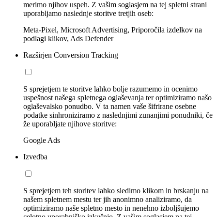
merimo njihov uspeh. Z vašim soglasjem na tej spletni strani
uporabljamo naslednje storitve tretjih oseb:
Meta-Pixel, Microsoft Advertising, Priporočila izdelkov na
podlagi klikov, Ads Defender
Razširjen Conversion Tracking
S sprejetjem te storitve lahko bolje razumemo in ocenimo
uspešnost našega spletnega oglaševanja ter optimiziramo našo
oglaševalsko ponudbo. V ta namen vaše šifrirane osebne
podatke sinhroniziramo z naslednjimi zunanjimi ponudniki, če
že uporabljate njihove storitve:
Google Ads
Izvedba
S sprejetjem teh storitev lahko sledimo klikom in brskanju na
našem spletnem mestu ter jih anonimno analiziramo, da
optimiziramo naše spletno mesto in nenehno izboljšujemo
celotno uporabniško izkušnjo. Z vašim soglasjem na tej