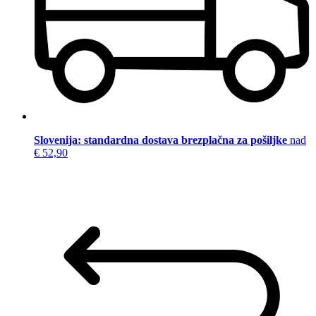
Slovenija: standardna dostava brezplačna za pošiljke
nad
€ 52,90