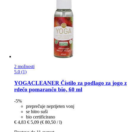
2 možnosti
5.0 (1)
YOGACLEANER
Čistilo za podlago za jogo z
rdečo pomarančo bio, 60 ml
-5%
preprečuje neprijeten vonj
se hitro suši
bio certificirano
€ 4,83
€ 5,09
(€ 80,50 / l)