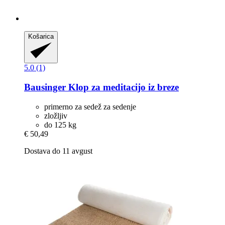
Košarica
5.0 (1)
Bausinger
Klop za meditacijo iz breze
primerno za sedež za sedenje
zložljiv
do 125 kg
€ 50,49
Dostava do 11 avgust