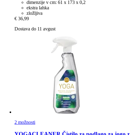
dimenzije v cm: 61 x 173 x 0,2
ekstra lahka
zložljiva
€ 36,99
Dostava do 11 avgust
2 možnosti
YOGACLEANER
Čistilo za podlago za jogo z