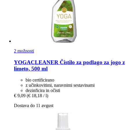
2 možnosti
YOGACLEANER
Čistilo za podlago za jogo z
limeto, 500 ml
bio certificirano
z učinkovitimi, naravnimi sestavinami
dezinficira in očisti
€ 9,09
(€ 18,18 / l)
Dostava do 11 avgust