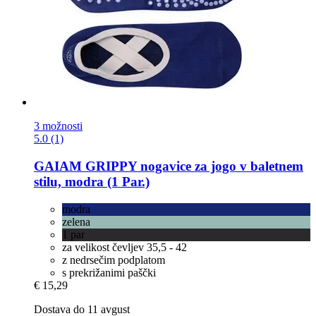
3 možnosti
5.0 (1)
GAIAM
GRIPPY nogavice za jogo v baletnem
stilu, modra (1 Par.)
modra
zelena
1 par
za velikost čevljev 35,5 - 42
z nedrsečim podplatom
s prekrižanimi paščki
€ 15,29
Dostava do 11 avgust