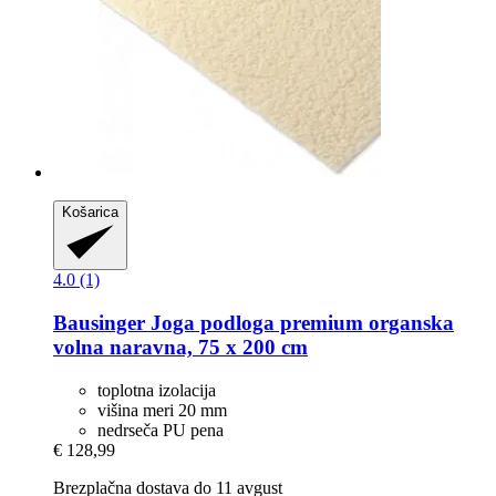
Košarica
4.0 (1)
Bausinger
Joga podloga premium organska
volna naravna, 75 x 200 cm
toplotna izolacija
višina meri 20 mm
nedrseča PU pena
€ 128,99
Brezplačna dostava do 11 avgust