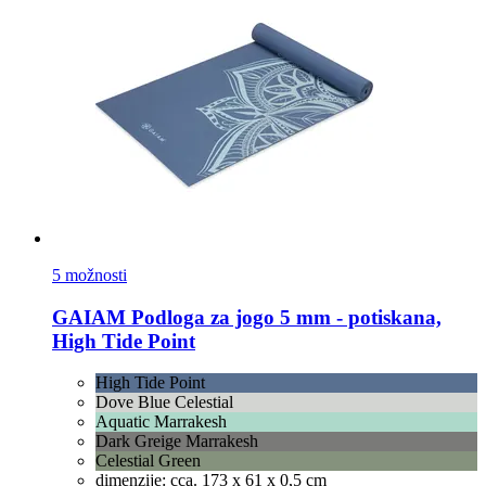
5 možnosti
GAIAM
Podloga za jogo 5 mm -​ potiskana,
High Tide Point
High Tide Point
Dove Blue Celestial
Aquatic Marrakesh
Dark Greige Marrakesh
Celestial Green
dimenzije: cca. 173 x 61 x 0,5 cm