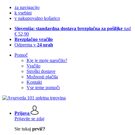
za navigacijo
k vsebini
v nakupovalno košarico
Slovenija: standardna dostava brezplačna za pošiljke
nad
€ 52,90
Brezplačno vračilo
Odprema v
24 urah
Pomoč
Kje je moje naročilo?
Vračilo
Stroški dostave
Možnosti plačila
Kontakt
Vse teme pomoči
Prijava
Prijavite se zdaj
Ste tukaj
prvič?