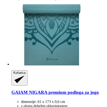
Košarica
GAIAM
NIGARA premium podloga za jogo
dimenzije: 61 x 173 x 0,6 cm
z ekstra debelim oblazinjenjem