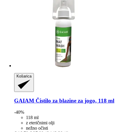
Košarica
GAIAM
Čistilo za blazine za jogo, 118 ml
-40%
118 ml
z eteričnimi olji
nežno očisti