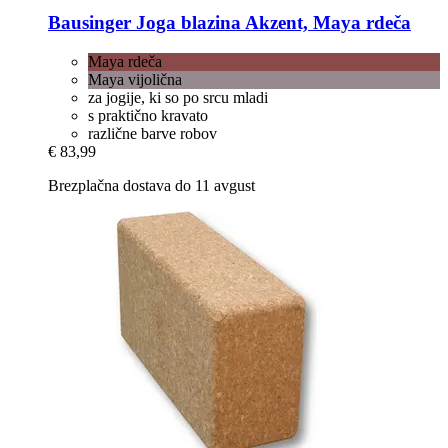
Bausinger
Joga blazina Akzent, Maya rdeča
Maya rdeča
Maya vijolična
za jogije, ki so po srcu mladi
s praktično kravato
različne barve robov
€ 83,99
Brezplačna dostava do 11 avgust