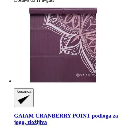
Dostava do 11 avgust
Košarica
GAIAM
CRANBERRY POINT podloga za
jogo, zložljiva