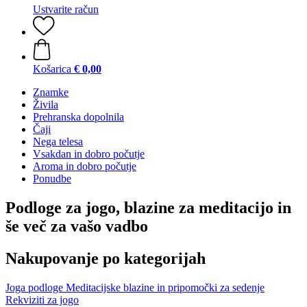
Ustvarite račun
Košarica
€ 0,00
Znamke
Živila
Prehranska dopolnila
Čaji
Nega telesa
Vsakdan in dobro počutje
Aroma in dobro počutje
Ponudbe
Podloge za jogo, blazine za meditacijo in
še več za vašo vadbo
Nakupovanje po kategorijah
Joga podloge
Meditacijske blazine in pripomočki za sedenje
Rekviziti za jogo