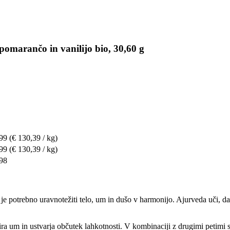
pomarančo in vanilijo bio, 30,60 g
,99
(€ 130,39 / kg)
,99
(€ 130,39 / kg)
,98
a je potrebno uravnotežiti telo, um in dušo v harmonijo. Ajurveda uči, da 
lira um in ustvarja občutek lahkotnosti. V kombinaciji z drugimi petimi 