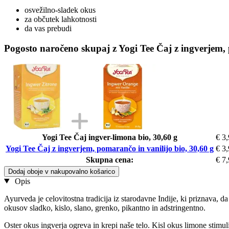
osvežilno-sladek okus
za občutek lahkotnosti
da vas prebudi
Pogosto naročeno skupaj z Yogi Tee Čaj z ingverjem, 
Yogi Tee Čaj ingver-limona bio, 30,60 g
€ 3
Yogi Tee Čaj z ingverjem, pomarančo in vanilijo bio, 30,60 g
€ 3
Skupna cena:
€ 7
Dodaj oboje v nakupovalno košarico
Opis
Ayurveda je celovitostna tradicija iz starodavne Indije, ki priznava, d
okusov sladko, kislo, slano, grenko, pikantno in adstringentno.
Oster okus ingverja ogreva in krepi naše telo. Kisl okus limone stimu