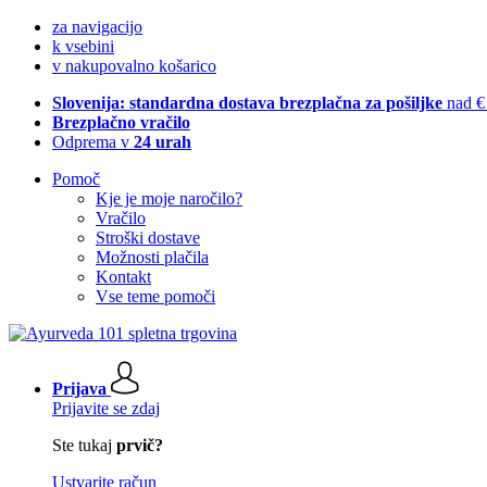
za navigacijo
k vsebini
v nakupovalno košarico
Slovenija: standardna dostava brezplačna za pošiljke
nad €
Brezplačno vračilo
Odprema v
24 urah
Pomoč
Kje je moje naročilo?
Vračilo
Stroški dostave
Možnosti plačila
Kontakt
Vse teme pomoči
Prijava
Prijavite se zdaj
Ste tukaj
prvič?
Ustvarite račun