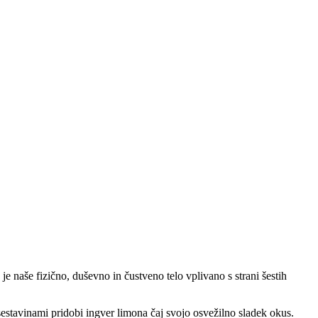
je naše fizično, duševno in čustveno telo vplivano s strani šestih
sestavinami pridobi ingver limona čaj svojo osvežilno sladek okus.