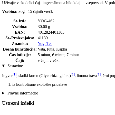
Uživajte v skodelici čaja ingver-limona bilo kdaj in vsepovsod. V pol
Vsebina:
30g - 15 čajnih vrečk
Št. izd.:
YOG-462
Vsebina:
30,60 g
EAN:
4012824401303
Št.-Proizvajalca:
41139
Znamka:
Yogi Tee
Dosha kunstitucija:
Vata, Pitta, Kapha
Čas infuzije:
5 minut, 6 minut, 7 minut
Čaji:
v čajni vrečki
Sestavine
[1]
[1]
[1]
Ingver
, sladki koren (Glycorhiza glabra)
, limona trava
, črni po
iz kontrolirane ekološke pridelave
Pravne informacije
Ustrezni izdelki