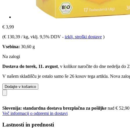
€ 3,99
(
€ 130,39 / kg
, vklj. 9,5% DDV
-
izklj. stroški dostave
)
Vsebina:
30,60 g
Na zalogi
Dostava do torek, 11. avgust
, v kolikor naročite do dne
nedelja do 
V našem skladišču je ostalo samo še 26 kosov tega artikla. Nova zalog
Dodajte v košarico
Slovenija: standardna dostava brezplačna za pošiljke
nad € 52,90
Več informacij o odpremi in dostavi
Lastnosti in prednosti