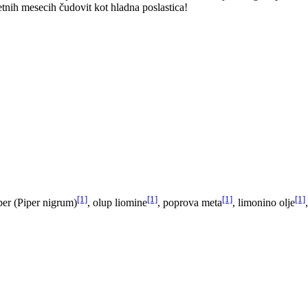
etnih mesecih čudovit kot hladna poslastica!
[1]
[1]
[1]
[1]
per (Piper nigrum)
, olup liomine
, poprova meta
, limonino olje