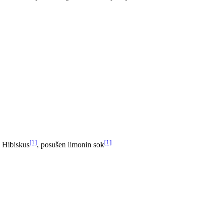
[1]
[1]
, Hibiskus
, posušen limonin sok