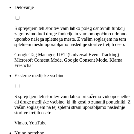
Delovanje
S sprejetjem teh storitev vam lahko poleg osnovnih funkcij
zagotovimo tudi druge funkcije in vam omogočimo udobno
uporabo našega spletnega mesta. Z vašim soglasjem na tem
spletnem mestu uporabljamo naslednje storitve tretjih oseb:
Google Tag Manager, UET (Universal Event Tracking)
Microsoft Consent Mode, Google Consent Mode, Klarna,
Freshchat
Eksterne medijske vsebine
S sprejetjem teh storitev vam lahko prikažemo videoposnetke
ali druge medijske vsebine, ki jih gostijo zunanji ponudniki. Z
vašim soglasjem na tej spletni strani uporabljamo naslednje
storitve tretjih oseb:
Vimeo, YouTube
Nujno potrebno