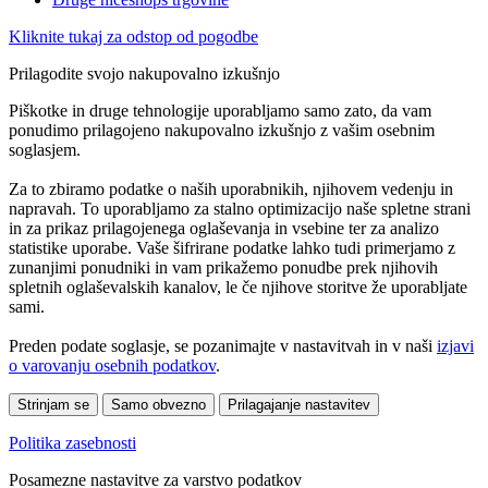
Kliknite tukaj za odstop od pogodbe
Prilagodite svojo nakupovalno izkušnjo
Piškotke in druge tehnologije uporabljamo samo zato, da vam
ponudimo prilagojeno nakupovalno izkušnjo z vašim osebnim
soglasjem.
Za to zbiramo podatke o naših uporabnikih, njihovem vedenju in
napravah. To uporabljamo za stalno optimizacijo naše spletne strani
in za prikaz prilagojenega oglaševanja in vsebine ter za analizo
statistike uporabe. Vaše šifrirane podatke lahko tudi primerjamo z
zunanjimi ponudniki in vam prikažemo ponudbe prek njihovih
spletnih oglaševalskih kanalov, le če njihove storitve že uporabljate
sami.
Preden podate soglasje, se pozanimajte v nastavitvah in v naši
izjavi
o varovanju osebnih podatkov
.
Strinjam se
Samo obvezno
Prilagajanje nastavitev
Politika zasebnosti
Posamezne nastavitve za varstvo podatkov