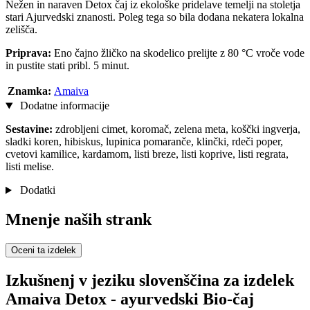
Nežen in naraven Detox čaj iz ekološke pridelave temelji na stoletja
stari Ajurvedski znanosti. Poleg tega so bila dodana nekatera lokalna
zelišča.
Priprava:
Eno čajno žličko na skodelico prelijte z
80 °C vroče vode
in pustite stati pribl. 5 minut.
Znamka:
Amaiva
Dodatne informacije
Sestavine:
zdrobljeni cimet, koromač, zelena meta, koščki ingverja,
sladki koren, hibiskus, lupinica pomaranče, klinčki, rdeči poper,
cvetovi kamilice, kardamom, listi breze, listi koprive, listi regrata,
listi melise.
Dodatki
Mnenje naših strank
Oceni ta izdelek
Izkušnenj v jeziku slovenščina za izdelek
Amaiva Detox - ayurvedski Bio-čaj