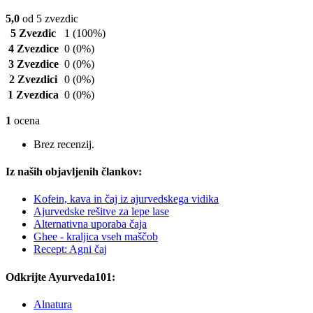
5,0
od 5 zvezdic
5 Zvezdic
1
(100%)
4 Zvezdice
0
(0%)
3 Zvezdice
0
(0%)
2 Zvezdici
0
(0%)
1 Zvezdica
0
(0%)
1
ocena
Brez recenzij.
Iz naših objavljenih člankov:
Kofein, kava in čaj iz ajurvedskega vidika
Ajurvedske rešitve za lepe lase
Alternativna uporaba čaja
Ghee - kraljica vseh maščob
Recept: Agni čaj
Odkrijte Ayurveda101:
Alnatura