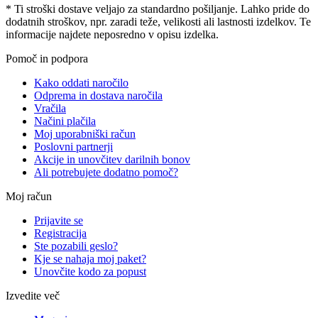
* Ti stroški dostave veljajo za standardno pošiljanje. Lahko pride do
dodatnih stroškov, npr. zaradi teže, velikosti ali lastnosti izdelkov. Te
informacije najdete neposredno v opisu izdelka.
Pomoč in podpora
Kako oddati naročilo
Odprema in dostava naročila
Vračila
Načini plačila
Moj uporabniški račun
Poslovni partnerji
Akcije in unovčitev darilnih bonov
Ali potrebujete dodatno pomoč?
Moj račun
Prijavite se
Registracija
Ste pozabili geslo?
Kje se nahaja moj paket?
Unovčite kodo za popust
Izvedite več