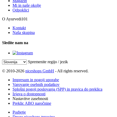
Magazin
Mi in naše okolje
Odpoklici
O Ayurvedi101
Kontakt
Naša skupina
Sledite nam na
Spremenite regijo / jezik
© 2010-2026
niceshops GmbH
- All rights reserved.
Impresum in pogoji uporabe
Varovanje osebnih podatkov
Splošni pogoji poslovanja (SPP) in pravica do preklica
Izjava o dostopnosti
Nastavitve zasebnosti
Preklic ABO naročnine
Podjetje
Druge niceshops trgovine