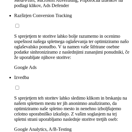
Meta-Pixel, Microsoft Advertising, Priporočila izdelkov na
podlagi klikov, Ads Defender
Razširjen Conversion Tracking
S sprejetjem te storitve lahko bolje razumemo in ocenimo
uspešnost našega spletnega oglaševanja ter optimiziramo našo
oglaševalsko ponudbo. V ta namen vaše šifrirane osebne
podatke sinhroniziramo z naslednjimi zunanjimi ponudniki, če
že uporabljate njihove storitve:
Google Ads
Izvedba
S sprejetjem teh storitev lahko sledimo klikom in brskanju na
našem spletnem mestu ter jih anonimno analiziramo, da
optimiziramo naše spletno mesto in nenehno izboljšujemo
celotno uporabniško izkušnjo. Z vašim soglasjem na tej
spletni strani uporabljamo naslednje storitve tretjih oseb:
Google Analytics, A/B-Testing