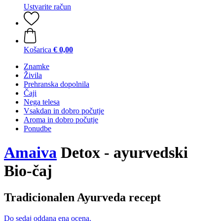
Ustvarite račun
Košarica
€ 0,00
Znamke
Živila
Prehranska dopolnila
Čaji
Nega telesa
Vsakdan in dobro počutje
Aroma in dobro počutje
Ponudbe
Amaiva
Detox - ayurvedski
Bio-čaj
Tradicionalen Ayurveda recept
Do sedaj oddana ena ocena.