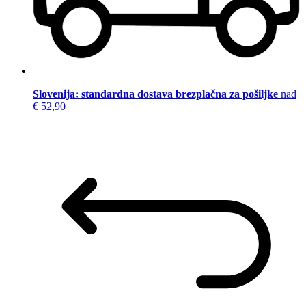
Slovenija: standardna dostava brezplačna za pošiljke
nad
€ 52,90