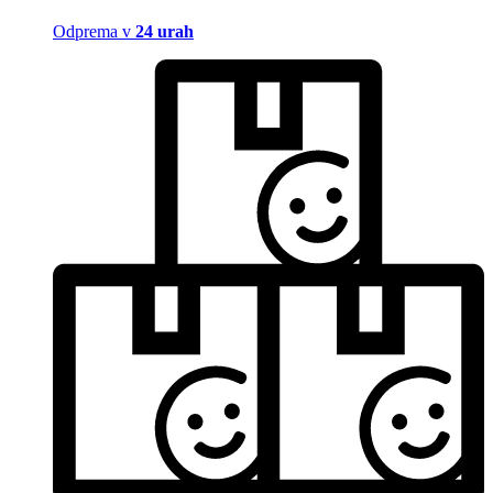
Odprema v
24 urah