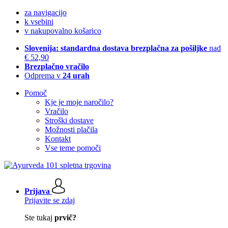
za navigacijo
k vsebini
v nakupovalno košarico
Slovenija: standardna dostava brezplačna za pošiljke
nad
€ 52,90
Brezplačno vračilo
Odprema v
24 urah
Pomoč
Kje je moje naročilo?
Vračilo
Stroški dostave
Možnosti plačila
Kontakt
Vse teme pomoči
Prijava
Prijavite se zdaj
Ste tukaj
prvič?