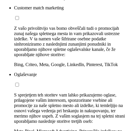
Customer match marketing
Z vašo privolitvijo vas bomo obveščali tudi o promocijah
zunaj našega spletnega mesta in vam prikazovali ustrezne
izdelke. V ta namen vaše šifrirane osebne podatke
sinhroniziramo z naslednjimi zunanjimi ponudniki in
uporabljamo njihove spletne oglaševalske kanale, če že
uporabljate njihove storitve:
Bing, Criteo, Meta, Google, LinkedIn, Pinterest, TikTok
Oglaševanje
S sprejetjem teh storitev vam lahko prikazujemo oglase,
prilagojene vašim interesom, sponzorirane vsebine ali
promocije za naše spletno mesto ali izdelke, ki temleljijo na
osnovi vašega vedenja pri brskanju in nakupovanju, ter
merimo njihov uspeh. Z vašim soglasjem na tej spletni strani
uporabljamo naslednje storitve tretjih oseb: