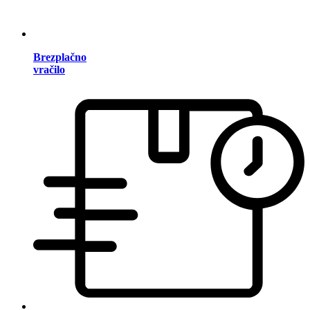
Brezplačno
vračilo