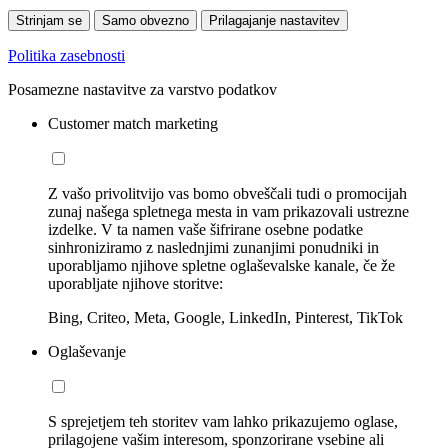
Strinjam se
Samo obvezno
Prilagajanje nastavitev
Politika zasebnosti
Posamezne nastavitve za varstvo podatkov
Customer match marketing
Z vašo privolitvijo vas bomo obveščali tudi o promocijah
zunaj našega spletnega mesta in vam prikazovali ustrezne
izdelke. V ta namen vaše šifrirane osebne podatke
sinhroniziramo z naslednjimi zunanjimi ponudniki in
uporabljamo njihove spletne oglaševalske kanale, če že
uporabljate njihove storitve:
Bing, Criteo, Meta, Google, LinkedIn, Pinterest, TikTok
Oglaševanje
S sprejetjem teh storitev vam lahko prikazujemo oglase,
prilagojene vašim interesom, sponzorirane vsebine ali