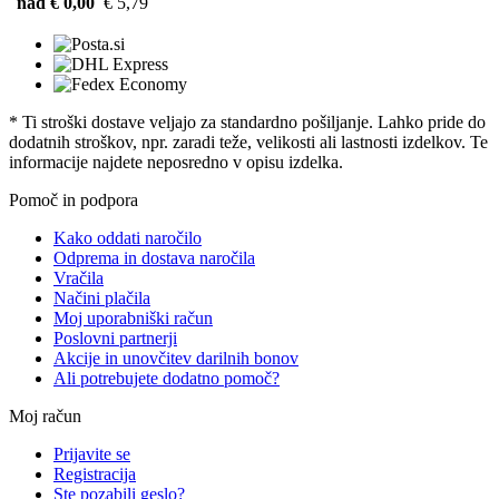
nad € 0,00
€ 5,79
* Ti stroški dostave veljajo za standardno pošiljanje. Lahko pride do
dodatnih stroškov, npr. zaradi teže, velikosti ali lastnosti izdelkov. Te
informacije najdete neposredno v opisu izdelka.
Pomoč in podpora
Kako oddati naročilo
Odprema in dostava naročila
Vračila
Načini plačila
Moj uporabniški račun
Poslovni partnerji
Akcije in unovčitev darilnih bonov
Ali potrebujete dodatno pomoč?
Moj račun
Prijavite se
Registracija
Ste pozabili geslo?