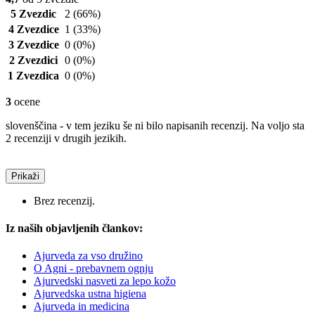
5 Zvezdic
2
(66%)
4 Zvezdice
1
(33%)
3 Zvezdice
0
(0%)
2 Zvezdici
0
(0%)
1 Zvezdica
0
(0%)
3
ocene
slovenščina - v tem jeziku še ni bilo napisanih recenzij. Na voljo sta
2 recenziji v drugih jezikih.
Prikaži
Brez recenzij.
Iz naših objavljenih člankov:
Ajurveda za vso družino
O Agni - prebavnem ognju
Ajurvedski nasveti za lepo kožo
Ajurvedska ustna higiena
Ajurveda in medicina