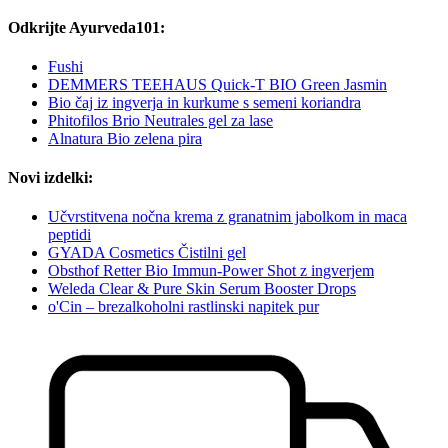
Odkrijte Ayurveda101:
Fushi
DEMMERS TEEHAUS Quick-T BIO Green Jasmin
Bio čaj iz ingverja in kurkume s semeni koriandra
Phitofilos Brio Neutrales gel za lase
Alnatura Bio zelena pira
Novi izdelki:
Učvrstitvena nočna krema z granatnim jabolkom in maca
peptidi
GYADA Cosmetics Čistilni gel
Obsthof Retter Bio Immun-Power Shot z ingverjem
Weleda Clear & Pure Skin Serum Booster Drops
o'Cin – brezalkoholni rastlinski napitek pur