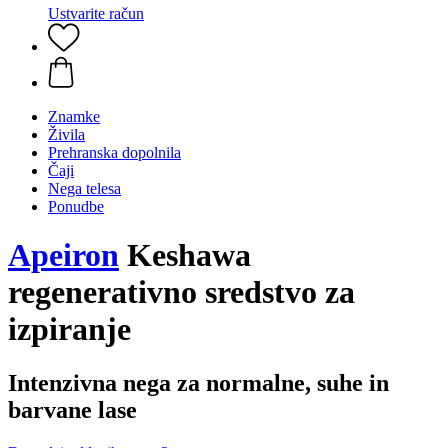
Ustvarite račun
Znamke
Živila
Prehranska dopolnila
Čaji
Nega telesa
Ponudbe
Apeiron
Keshawa
regenerativno sredstvo za
izpiranje
Intenzivna nega za normalne, suhe in
barvane lase