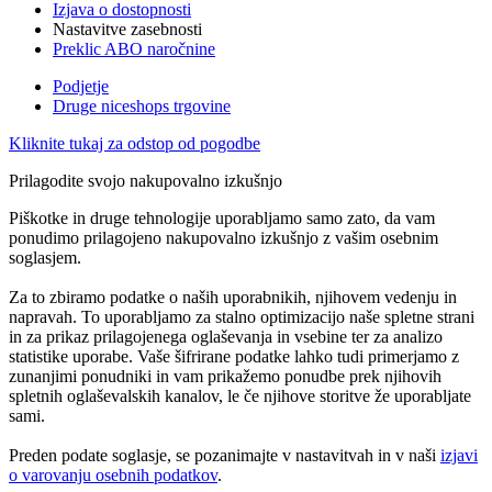
Izjava o dostopnosti
Nastavitve zasebnosti
Preklic ABO naročnine
Podjetje
Druge niceshops trgovine
Kliknite tukaj za odstop od pogodbe
Prilagodite svojo nakupovalno izkušnjo
Piškotke in druge tehnologije uporabljamo samo zato, da vam
ponudimo prilagojeno nakupovalno izkušnjo z vašim osebnim
soglasjem.
Za to zbiramo podatke o naših uporabnikih, njihovem vedenju in
napravah. To uporabljamo za stalno optimizacijo naše spletne strani
in za prikaz prilagojenega oglaševanja in vsebine ter za analizo
statistike uporabe. Vaše šifrirane podatke lahko tudi primerjamo z
zunanjimi ponudniki in vam prikažemo ponudbe prek njihovih
spletnih oglaševalskih kanalov, le če njihove storitve že uporabljate
sami.
Preden podate soglasje, se pozanimajte v nastavitvah in v naši
izjavi
o varovanju osebnih podatkov
.