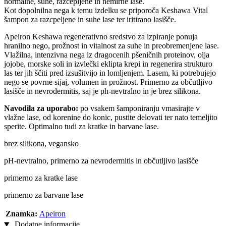
normalne, suhe, razcepljene in nemirne lase.
Kot dopolnilna nega k temu izdelku se priporoča Keshawa Vital
šampon za razcpeljene in suhe lase ter iritirano lasišče.
Apeiron Keshawa regenerativno sredstvo za izpiranje ponuja
hranilno nego, prožnost in vitalnost za suhe in preobremenjene lase.
Vlažilna, intenzivna nega iz dragocenih pšeničnih proteinov, olja
jojobe, morske soli in izvlečki eklipta krepi in regenerira strukturo
las ter jih ščiti pred izsušitvijo in lomljenjem. Lasem, ki potrebujejo
nego se povrne sijaj, volumen in prožnost. Primerno za občutljivo
lasišče in nevrodermitis, saj je ph-nevtralno in je brez silikona.
Navodila za uporabo:
po vsakem šamponiranju vmasirajte v
vlažne lase, od korenine do konic, pustite delovati ter nato temeljito
sperite. Optimalno tudi za kratke in barvane lase.
brez silikona, vegansko
pH-nevtralno, primerno za nevrodermitis in občutljivo lasišče
primerno za kratke lase
primerno za barvane lase
Znamka:
Apeiron
Dodatne informacije