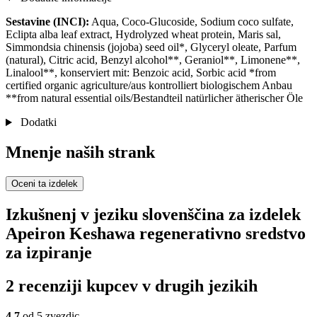
Sestavine (INCI):
Aqua, Coco-Glucoside, Sodium coco sulfate,
Eclipta alba leaf extract, Hydrolyzed wheat protein, Maris sal,
Simmondsia chinensis (jojoba) seed oil*, Glyceryl oleate, Parfum
(natural), Citric acid, Benzyl alcohol**, Geraniol**, Limonene**,
Linalool**, konserviert mit: Benzoic acid, Sorbic acid *from
certified organic agriculture/aus kontrolliert biologischem Anbau
**from natural essential oils/Bestandteil natürlicher ätherischer Öle
Dodatki
Mnenje naših strank
Oceni ta izdelek
Izkušnenj v jeziku slovenščina za izdelek
Apeiron Keshawa regenerativno sredstvo
za izpiranje
2 recenziji kupcev v drugih jezikih
4,7
od 5 zvezdic