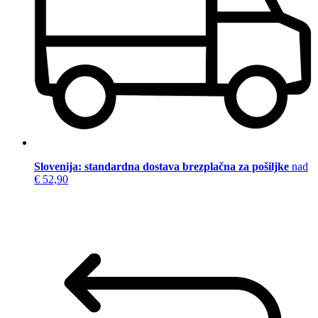
Slovenija: standardna dostava brezplačna za pošiljke
nad
€ 52,90