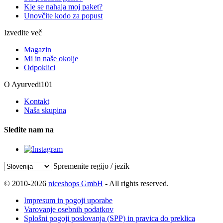
Kje se nahaja moj paket?
Unovčite kodo za popust
Izvedite več
Magazin
Mi in naše okolje
Odpoklici
O Ayurvedi101
Kontakt
Naša skupina
Sledite nam na
Spremenite regijo / jezik
© 2010-2026
niceshops GmbH
- All rights reserved.
Impresum in pogoji uporabe
Varovanje osebnih podatkov
Splošni pogoji poslovanja (SPP) in pravica do preklica