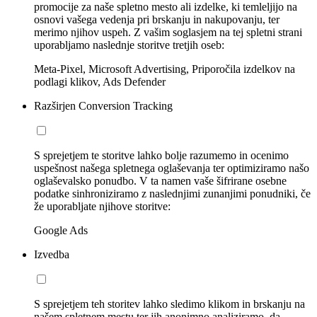
promocije za naše spletno mesto ali izdelke, ki temleljijo na
osnovi vašega vedenja pri brskanju in nakupovanju, ter
merimo njihov uspeh. Z vašim soglasjem na tej spletni strani
uporabljamo naslednje storitve tretjih oseb:
Meta-Pixel, Microsoft Advertising, Priporočila izdelkov na
podlagi klikov, Ads Defender
Razširjen Conversion Tracking
S sprejetjem te storitve lahko bolje razumemo in ocenimo
uspešnost našega spletnega oglaševanja ter optimiziramo našo
oglaševalsko ponudbo. V ta namen vaše šifrirane osebne
podatke sinhroniziramo z naslednjimi zunanjimi ponudniki, če
že uporabljate njihove storitve:
Google Ads
Izvedba
S sprejetjem teh storitev lahko sledimo klikom in brskanju na
našem spletnem mestu ter jih anonimno analiziramo, da