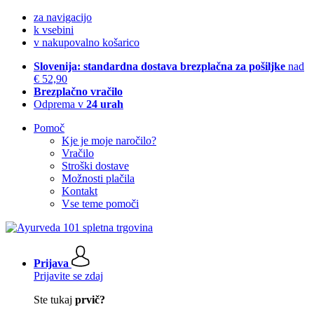
za navigacijo
k vsebini
v nakupovalno košarico
Slovenija: standardna dostava brezplačna za pošiljke
nad
€ 52,90
Brezplačno vračilo
Odprema v
24 urah
Pomoč
Kje je moje naročilo?
Vračilo
Stroški dostave
Možnosti plačila
Kontakt
Vse teme pomoči
Prijava
Prijavite se zdaj
Ste tukaj
prvič?