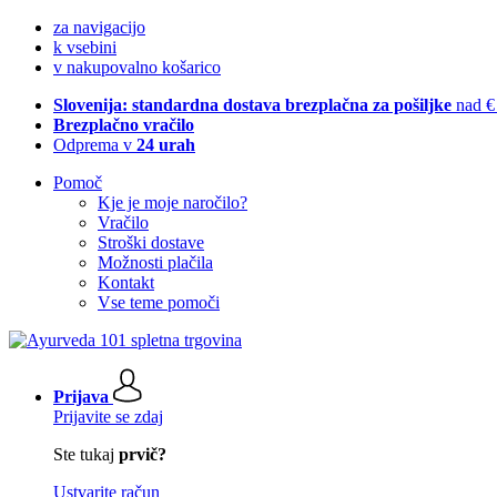
za navigacijo
k vsebini
v nakupovalno košarico
Slovenija: standardna dostava brezplačna za pošiljke
nad €
Brezplačno vračilo
Odprema v
24 urah
Pomoč
Kje je moje naročilo?
Vračilo
Stroški dostave
Možnosti plačila
Kontakt
Vse teme pomoči
Prijava
Prijavite se zdaj
Ste tukaj
prvič?
Ustvarite račun