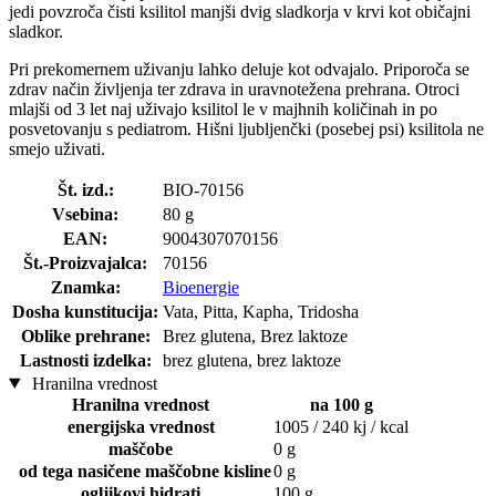
jedi povzroča čisti ksilitol manjši dvig sladkorja v krvi kot običajni
sladkor.
Pri prekomernem uživanju lahko deluje kot odvajalo. Priporoča se
zdrav način življenja ter zdrava in uravnotežena prehrana. Otroci
mlajši od 3 let naj uživajo ksilitol le v majhnih količinah in po
posvetovanju s pediatrom. Hišni ljubljenčki (posebej psi) ksilitola ne
smejo uživati.
Št. izd.:
BIO-70156
Vsebina:
80 g
EAN:
9004307070156
Št.-Proizvajalca:
70156
Znamka:
Bioenergie
Dosha kunstitucija:
Vata, Pitta, Kapha, Tridosha
Oblike prehrane:
Brez glutena, Brez laktoze
Lastnosti izdelka:
brez glutena, brez laktoze
Hranilna vrednost
Hranilna vrednost
na 100 g
energijska vrednost
1005 / 240 kj / kcal
maščobe
0 g
od tega nasičene maščobne kisline
0 g
ogljikovi hidrati
100 g