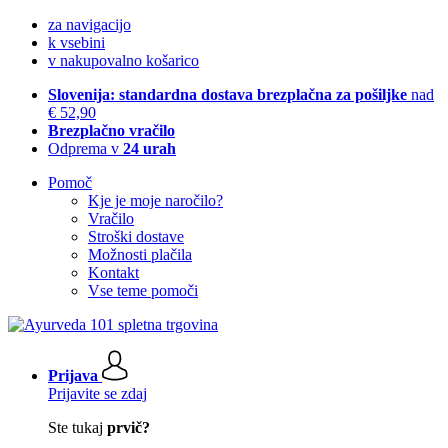
za navigacijo
k vsebini
v nakupovalno košarico
Slovenija: standardna dostava brezplačna za pošiljke
nad
€ 52,90
Brezplačno vračilo
Odprema v
24 urah
Pomoč
Kje je moje naročilo?
Vračilo
Stroški dostave
Možnosti plačila
Kontakt
Vse teme pomoči
Prijava
Prijavite se zdaj
Ste tukaj
prvič?