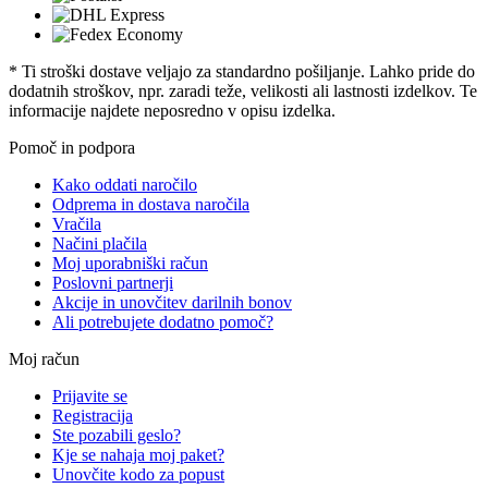
* Ti stroški dostave veljajo za standardno pošiljanje. Lahko pride do
dodatnih stroškov, npr. zaradi teže, velikosti ali lastnosti izdelkov. Te
informacije najdete neposredno v opisu izdelka.
Pomoč in podpora
Kako oddati naročilo
Odprema in dostava naročila
Vračila
Načini plačila
Moj uporabniški račun
Poslovni partnerji
Akcije in unovčitev darilnih bonov
Ali potrebujete dodatno pomoč?
Moj račun
Prijavite se
Registracija
Ste pozabili geslo?
Kje se nahaja moj paket?
Unovčite kodo za popust