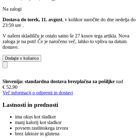
Na zalogi
Dostava do torek, 11. avgust
, v kolikor naročite do dne
nedelja do
23:59 ure
.
V našem skladišču je ostalo samo še 27 kosov tega artikla. Nova
zaloga je na poti! Če je naročeno več, lahko to vpliva na datum
dostave.
Dodajte v košarico
Slovenija: standardna dostava brezplačna za pošiljke
nad
€ 52,90
Več informacij o odpremi in dostavi
Lastnosti in prednosti
ima okus kot sladkor
manj kalorij kot sladkor
povsem rastlinskega izvora
brez laktoze in glutena