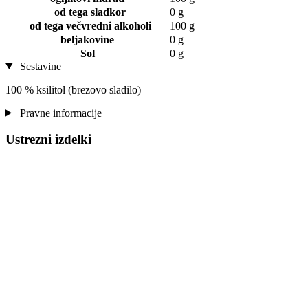
od tega sladkor
0 g
od tega večvredni alkoholi
100 g
beljakovine
0 g
Sol
0 g
Sestavine
100 % ksilitol (brezovo sladilo)
Pravne informacije
Ustrezni izdelki