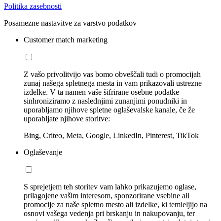
Politika zasebnosti
Posamezne nastavitve za varstvo podatkov
Customer match marketing
Z vašo privolitvijo vas bomo obveščali tudi o promocijah
zunaj našega spletnega mesta in vam prikazovali ustrezne
izdelke. V ta namen vaše šifrirane osebne podatke
sinhroniziramo z naslednjimi zunanjimi ponudniki in
uporabljamo njihove spletne oglaševalske kanale, če že
uporabljate njihove storitve:
Bing, Criteo, Meta, Google, LinkedIn, Pinterest, TikTok
Oglaševanje
S sprejetjem teh storitev vam lahko prikazujemo oglase,
prilagojene vašim interesom, sponzorirane vsebine ali
promocije za naše spletno mesto ali izdelke, ki temleljijo na
osnovi vašega vedenja pri brskanju in nakupovanju, ter