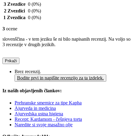
3 Zvezdice
0
(0%)
2 Zvezdici
0
(0%)
1 Zvezdica
0
(0%)
3
ocene
slovenščina - v tem jeziku še ni bilo napisanih recenzij. Na voljo so
3 recenzije v drugih jezikih.
Prikaži
Brez recenzij.
Bodite prvi in napišite recenzijo za ta izdelek.
Iz naših objavljenih člankov:
Prehranske smernice za tipe Kapha
Ajurveda in medicina
Ajurvedska ustna higiena
Recept: Kardamom - češnjeva torta
Naredite si svoje masažno olje