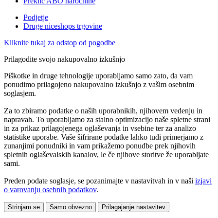
Preklic ABO naročnine
Podjetje
Druge niceshops trgovine
Kliknite tukaj za odstop od pogodbe
Prilagodite svojo nakupovalno izkušnjo
Piškotke in druge tehnologije uporabljamo samo zato, da vam
ponudimo prilagojeno nakupovalno izkušnjo z vašim osebnim
soglasjem.
Za to zbiramo podatke o naših uporabnikih, njihovem vedenju in
napravah. To uporabljamo za stalno optimizacijo naše spletne strani
in za prikaz prilagojenega oglaševanja in vsebine ter za analizo
statistike uporabe. Vaše šifrirane podatke lahko tudi primerjamo z
zunanjimi ponudniki in vam prikažemo ponudbe prek njihovih
spletnih oglaševalskih kanalov, le če njihove storitve že uporabljate
sami.
Preden podate soglasje, se pozanimajte v nastavitvah in v naši
izjavi
o varovanju osebnih podatkov
.
Strinjam se
Samo obvezno
Prilagajanje nastavitev