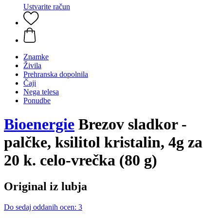
Ustvarite račun
Znamke
Živila
Prehranska dopolnila
Čaji
Nega telesa
Ponudbe
Bioenergie
Brezov sladkor -
palčke, ksilitol kristalin, 4g za
20 k. celo-vrečka (80 g)
Original iz lubja
Do sedaj oddanih ocen: 3