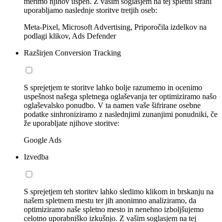
merimo njihov uspeh. Z vašim soglasjem na tej spletni strani
uporabljamo naslednje storitve tretjih oseb:
Meta-Pixel, Microsoft Advertising, Priporočila izdelkov na
podlagi klikov, Ads Defender
Razširjen Conversion Tracking
S sprejetjem te storitve lahko bolje razumemo in ocenimo
uspešnost našega spletnega oglaševanja ter optimiziramo našo
oglaševalsko ponudbo. V ta namen vaše šifrirane osebne
podatke sinhroniziramo z naslednjimi zunanjimi ponudniki, če
že uporabljate njihove storitve:
Google Ads
Izvedba
S sprejetjem teh storitev lahko sledimo klikom in brskanju na
našem spletnem mestu ter jih anonimno analiziramo, da
optimiziramo naše spletno mesto in nenehno izboljšujemo
celotno uporabniško izkušnjo. Z vašim soglasjem na tej