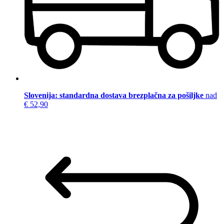
Slovenija: standardna dostava brezplačna za pošiljke
nad
€ 52,90