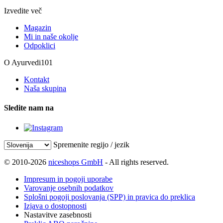
Izvedite več
Magazin
Mi in naše okolje
Odpoklici
O Ayurvedi101
Kontakt
Naša skupina
Sledite nam na
Spremenite regijo / jezik
© 2010-2026
niceshops GmbH
- All rights reserved.
Impresum in pogoji uporabe
Varovanje osebnih podatkov
Splošni pogoji poslovanja (SPP) in pravica do preklica
Izjava o dostopnosti
Nastavitve zasebnosti