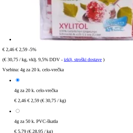
€ 2,46
€ 2,59
-5%
(
€ 30,75 / kg
, vklj. 9,5% DDV
-
izklj. stroški dostave
)
Vsebina:
4g za 20 k. celo-vrečka
4g za 20 k. celo-vrečka
€ 2,46
€ 2,59
(€ 30,75 / kg)
4g za 50 k. PVC-škatla
€ 5,79
(€ 28,95 / kg)