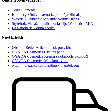
Odkrijte Ayurveda101:
Terra Elements
Bioenergie Sol za savno iz področja Himalaje
Weleda Hyaluronic Moisture Serum Drops
Styleholz Masažna palica za fascijo Woodstick MINI
La Saponaria Zobna ščetka
Novi izdelki:
Obsthof Retter Artičokin sok pur , bio
GYADA Cosmetics Čistilna pena
GYADA Cosmetics Krema za območje okoli oči
GYADA Cosmetics Micelarna voda
o'Cin – brezalkoholni rastlinski napitek pur