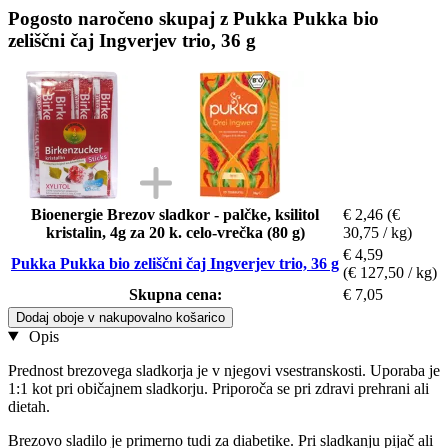
Pogosto naročeno skupaj z Pukka Pukka bio
zeliščni čaj Ingverjev trio, 36 g
Bioenergie Brezov sladkor - palčke, ksilitol
€ 2,46
(€
kristalin, 4g za 20 k. celo-vrečka (80 g)
30,75 / kg)
€ 4,59
Pukka Pukka bio zeliščni čaj Ingverjev trio, 36 g
(€ 127,50 / kg)
Skupna cena:
€ 7,05
Dodaj oboje v nakupovalno košarico
Opis
Prednost brezovega sladkorja je v njegovi vsestranskosti. Uporaba je
1:1 kot pri običajnem sladkorju. Priporoča se pri zdravi prehrani ali
dietah.
Brezovo sladilo je primerno tudi za diabetike. Pri sladkanju pijač ali