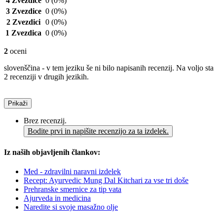
4 Zvezdice
0
(0%)
3 Zvezdice
0
(0%)
2 Zvezdici
0
(0%)
1 Zvezdica
0
(0%)
2
oceni
slovenščina - v tem jeziku še ni bilo napisanih recenzij. Na voljo sta
2 recenziji v drugih jezikih.
Prikaži
Brez recenzij.
Bodite prvi in napišite recenzijo za ta izdelek.
Iz naših objavljenih člankov:
Med - zdravilni naravni izdelek
Recept: Ayurvedic Mung Dal Kitchari za vse tri doše
Prehranske smernice za tip vata
Ajurveda in medicina
Naredite si svoje masažno olje