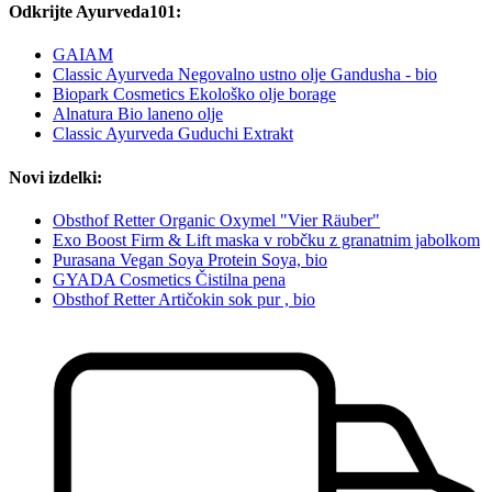
Odkrijte Ayurveda101:
GAIAM
Classic Ayurveda Negovalno ustno olje Gandusha - bio
Biopark Cosmetics Ekološko olje borage
Alnatura Bio laneno olje
Classic Ayurveda Guduchi Extrakt
Novi izdelki:
Obsthof Retter Organic Oxymel "Vier Räuber"
Exo Boost Firm & Lift maska v robčku z granatnim jabolkom
Purasana Vegan Soya Protein Soya, bio
GYADA Cosmetics Čistilna pena
Obsthof Retter Artičokin sok pur , bio