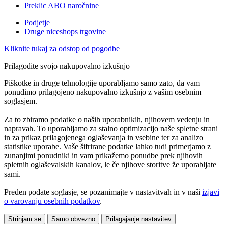
Preklic ABO naročnine
Podjetje
Druge niceshops trgovine
Kliknite tukaj za odstop od pogodbe
Prilagodite svojo nakupovalno izkušnjo
Piškotke in druge tehnologije uporabljamo samo zato, da vam
ponudimo prilagojeno nakupovalno izkušnjo z vašim osebnim
soglasjem.
Za to zbiramo podatke o naših uporabnikih, njihovem vedenju in
napravah. To uporabljamo za stalno optimizacijo naše spletne strani
in za prikaz prilagojenega oglaševanja in vsebine ter za analizo
statistike uporabe. Vaše šifrirane podatke lahko tudi primerjamo z
zunanjimi ponudniki in vam prikažemo ponudbe prek njihovih
spletnih oglaševalskih kanalov, le če njihove storitve že uporabljate
sami.
Preden podate soglasje, se pozanimajte v nastavitvah in v naši
izjavi
o varovanju osebnih podatkov
.
Strinjam se
Samo obvezno
Prilagajanje nastavitev