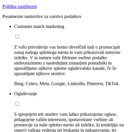
Politika zasebnosti
Posamezne nastavitve za varstvo podatkov
Customer match marketing
Z vašo privolitvijo vas bomo obveščali tudi o promocijah
zunaj našega spletnega mesta in vam prikazovali ustrezne
izdelke. V ta namen vaše šifrirane osebne podatke
sinhroniziramo z naslednjimi zunanjimi ponudniki in
uporabljamo njihove spletne oglaševalske kanale, če že
uporabljate njihove storitve:
Bing, Criteo, Meta, Google, LinkedIn, Pinterest, TikTok
Oglaševanje
S sprejetjem teh storitev vam lahko prikazujemo oglase,
prilagojene vašim interesom, sponzorirane vsebine ali
promocije za naše spletno mesto ali izdelke, ki temleljijo na
osnovi vašega vedenja pri brskanju in nakupovanju, ter