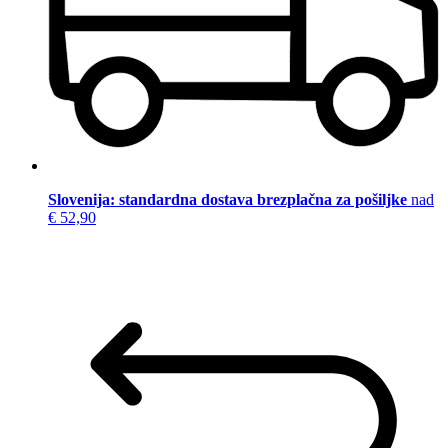
Slovenija: standardna dostava brezplačna za pošiljke
nad
€ 52,90