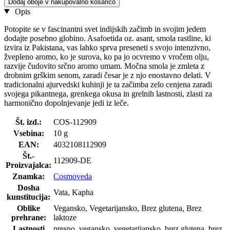
Dodaj oboje v nakupovalno košarico
Opis
Potopite se v fascinantni svet indijskih začimb in svojim jedem
dodajte posebno globino. Asafoetida oz. asant, smola rastline, ki
izvira iz Pakistana, vas lahko sprva preseneti s svojo intenzivno,
žvepleno aromo, ko je surova, ko pa jo ocvremo v vročem olju,
razvije čudovito srčno aromo umam. Močna smola je zmleta z
drobnim grškim senom, zaradi česar je z njo enostavno delati. V
tradicionalni ajurvedski kuhinji je ta začimba zelo cenjena zaradi
svojega pikantnega, grenkega okusa in grelnih lastnosti, zlasti za
harmonično dopolnjevanje jedi iz leče.
Št. izd.:
COS-112909
Vsebina:
10 g
EAN:
4032108112909
Št.-
112909-DE
Proizvajalca:
Znamka:
Cosmoveda
Dosha
Vata, Kapha
kunstitucija:
Oblike
Vegansko, Vegetarijansko, Brez glutena, Brez
prehrane:
laktoze
Lastnosti
presno, vegansko, vegetarijansko, brez glutena, brez