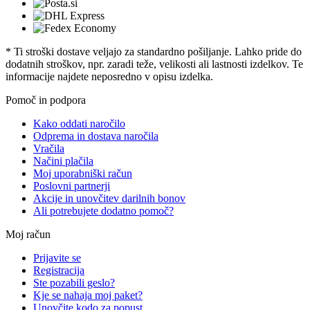
* Ti stroški dostave veljajo za standardno pošiljanje. Lahko pride do
dodatnih stroškov, npr. zaradi teže, velikosti ali lastnosti izdelkov. Te
informacije najdete neposredno v opisu izdelka.
Pomoč in podpora
Kako oddati naročilo
Odprema in dostava naročila
Vračila
Načini plačila
Moj uporabniški račun
Poslovni partnerji
Akcije in unovčitev darilnih bonov
Ali potrebujete dodatno pomoč?
Moj račun
Prijavite se
Registracija
Ste pozabili geslo?
Kje se nahaja moj paket?
Unovčite kodo za popust