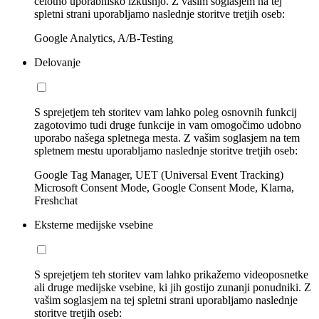
celotno uporabniško izkušnjo. Z vašim soglasjem na tej
spletni strani uporabljamo naslednje storitve tretjih oseb:
Google Analytics, A/B-Testing
Delovanje
S sprejetjem teh storitev vam lahko poleg osnovnih funkcij
zagotovimo tudi druge funkcije in vam omogočimo udobno
uporabo našega spletnega mesta. Z vašim soglasjem na tem
spletnem mestu uporabljamo naslednje storitve tretjih oseb:
Google Tag Manager, UET (Universal Event Tracking)
Microsoft Consent Mode, Google Consent Mode, Klarna,
Freshchat
Eksterne medijske vsebine
S sprejetjem teh storitev vam lahko prikažemo videoposnetke
ali druge medijske vsebine, ki jih gostijo zunanji ponudniki. Z
vašim soglasjem na tej spletni strani uporabljamo naslednje
storitve tretjih oseb: