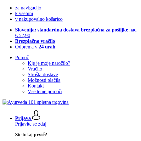
za navigacijo
k vsebini
v nakupovalno košarico
Slovenija: standardna dostava brezplačna za pošiljke
nad
€ 52,90
Brezplačno vračilo
Odprema v
24 urah
Pomoč
Kje je moje naročilo?
Vračilo
Stroški dostave
Možnosti plačila
Kontakt
Vse teme pomoči
Prijava
Prijavite se zdaj
Ste tukaj
prvič?