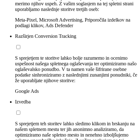
merimo njihov uspeh. Z vašim soglasjem na tej spletni strani
uporabljamo naslednje storitve tretjih oseb:
Meta-Pixel, Microsoft Advertising, Priporočila izdelkov na
podlagi klikov, Ads Defender
Razširjen Conversion Tracking
S sprejetjem te storitve lahko bolje razumemo in ocenimo
uspešnost našega spletnega oglaševanja ter optimiziramo našo
oglaševalsko ponudbo. V ta namen vaše šifrirane osebne
podatke sinhroniziramo z naslednjimi zunanjimi ponudniki, če
že uporabljate njihove storitve:
Google Ads
Izvedba
S sprejetjem teh storitev lahko sledimo klikom in brskanju na
našem spletnem mestu ter jih anonimno analiziramo, da
optimiziramo naše spletno mesto in nenehno izboljšujemo