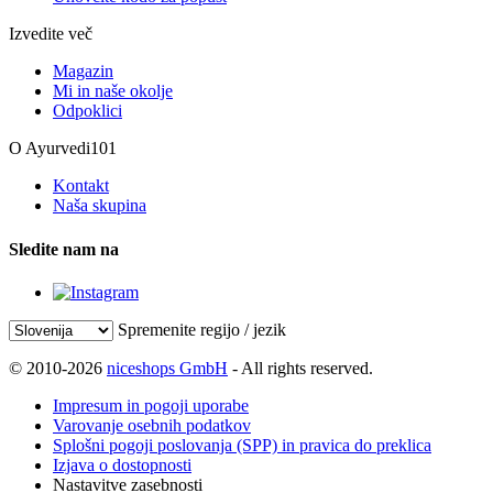
Izvedite več
Magazin
Mi in naše okolje
Odpoklici
O Ayurvedi101
Kontakt
Naša skupina
Sledite nam na
Spremenite regijo / jezik
© 2010-2026
niceshops GmbH
- All rights reserved.
Impresum in pogoji uporabe
Varovanje osebnih podatkov
Splošni pogoji poslovanja (SPP) in pravica do preklica
Izjava o dostopnosti
Nastavitve zasebnosti