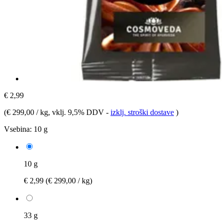
€ 2,99
(
€ 299,00 / kg
, vklj. 9,5% DDV
-
izklj. stroški dostave
)
Vsebina:
10 g
10 g
€ 2,99
(€ 299,00 / kg)
33 g