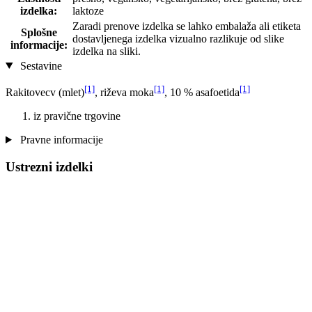
izdelka:
laktoze
Zaradi prenove izdelka se lahko embalaža ali etiketa
Splošne
dostavljenega izdelka vizualno razlikuje od slike
informacije:
izdelka na sliki.
Sestavine
[1]
[1]
[1]
Rakitovecv (mlet)
, riževa moka
, 10 % asafoetida
iz pravične trgovine
Pravne informacije
Ustrezni izdelki