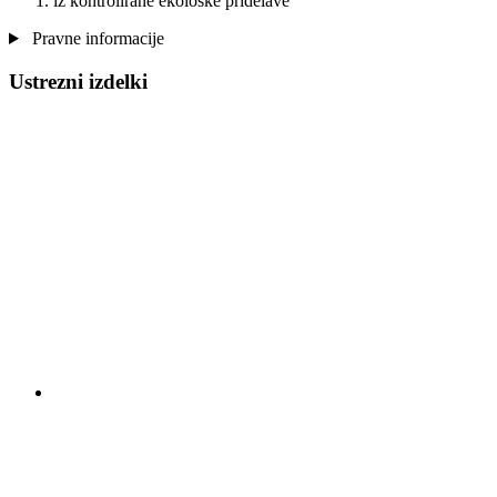
iz kontrolirane ekološke pridelave
Pravne informacije
Ustrezni izdelki