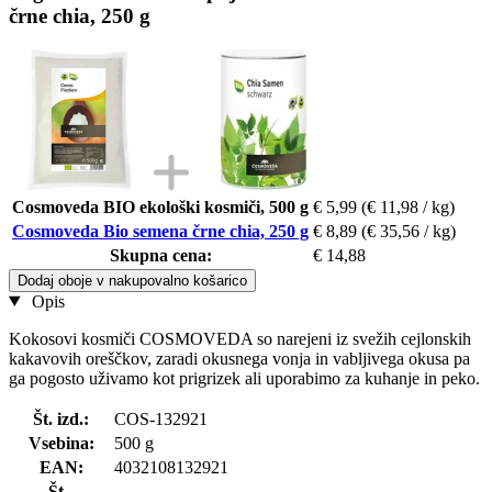
črne chia, 250 g
Cosmoveda BIO ekološki kosmiči, 500 g
€ 5,99
(€ 11,98 / kg)
Cosmoveda Bio semena črne chia, 250 g
€ 8,89
(€ 35,56 / kg)
Skupna cena:
€ 14,88
Dodaj oboje v nakupovalno košarico
Opis
Kokosovi kosmiči COSMOVEDA so narejeni iz svežih cejlonskih
kakavovih oreščkov, zaradi okusnega vonja in vabljivega okusa pa
ga pogosto uživamo kot prigrizek ali uporabimo za kuhanje in peko.
Št. izd.:
COS-132921
Vsebina:
500 g
EAN:
4032108132921
Št.-