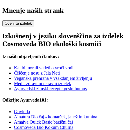
Mnenje naših strank
Oceni ta izdelek
Izkušnenj v jeziku slovenščina za izdelek
Cosmoveda BIO ekološki kosmiči
Iz naših objavljenih člankov:
Kaj bi morali vedeti o vroči vodi
Čiščenje nosu z Jala Neti
Veganska prehrana v vsakdanjem življenju
Med - zdravilni naravni izdelek
Ayurvedski zimski recepti: pesin humus
Odkrijte Ayurveda101:
Govinda
Alnatura Bio čaj - komarček, janež in kumina
Amaiva Quick Basic bazični čaj
Cosmoveda Bio Kokum Churna