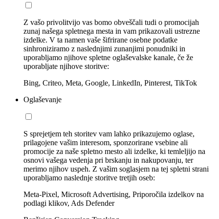
Z vašo privolitvijo vas bomo obveščali tudi o promocijah
zunaj našega spletnega mesta in vam prikazovali ustrezne
izdelke. V ta namen vaše šifrirane osebne podatke
sinhroniziramo z naslednjimi zunanjimi ponudniki in
uporabljamo njihove spletne oglaševalske kanale, če že
uporabljate njihove storitve:
Bing, Criteo, Meta, Google, LinkedIn, Pinterest, TikTok
Oglaševanje
S sprejetjem teh storitev vam lahko prikazujemo oglase,
prilagojene vašim interesom, sponzorirane vsebine ali
promocije za naše spletno mesto ali izdelke, ki temleljijo na
osnovi vašega vedenja pri brskanju in nakupovanju, ter
merimo njihov uspeh. Z vašim soglasjem na tej spletni strani
uporabljamo naslednje storitve tretjih oseb:
Meta-Pixel, Microsoft Advertising, Priporočila izdelkov na
podlagi klikov, Ads Defender