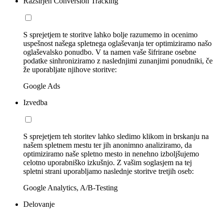
Razširjen Conversion Tracking
S sprejetjem te storitve lahko bolje razumemo in ocenimo
uspešnost našega spletnega oglaševanja ter optimiziramo našo
oglaševalsko ponudbo. V ta namen vaše šifrirane osebne
podatke sinhroniziramo z naslednjimi zunanjimi ponudniki, če
že uporabljate njihove storitve:
Google Ads
Izvedba
S sprejetjem teh storitev lahko sledimo klikom in brskanju na
našem spletnem mestu ter jih anonimno analiziramo, da
optimiziramo naše spletno mesto in nenehno izboljšujemo
celotno uporabniško izkušnjo. Z vašim soglasjem na tej
spletni strani uporabljamo naslednje storitve tretjih oseb:
Google Analytics, A/B-Testing
Delovanje