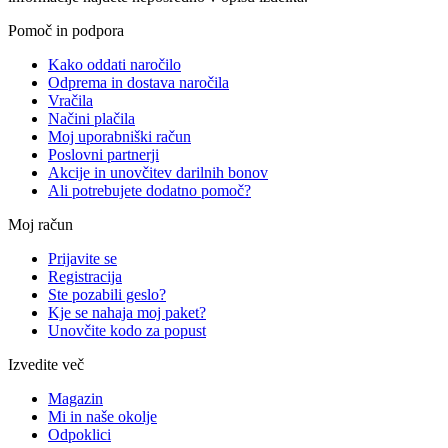
Pomoč in podpora
Kako oddati naročilo
Odprema in dostava naročila
Vračila
Načini plačila
Moj uporabniški račun
Poslovni partnerji
Akcije in unovčitev darilnih bonov
Ali potrebujete dodatno pomoč?
Moj račun
Prijavite se
Registracija
Ste pozabili geslo?
Kje se nahaja moj paket?
Unovčite kodo za popust
Izvedite več
Magazin
Mi in naše okolje
Odpoklici