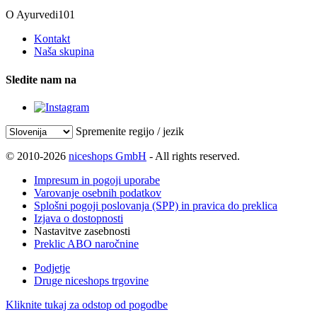
O Ayurvedi101
Kontakt
Naša skupina
Sledite nam na
Spremenite regijo / jezik
© 2010-2026
niceshops GmbH
- All rights reserved.
Impresum in pogoji uporabe
Varovanje osebnih podatkov
Splošni pogoji poslovanja (SPP) in pravica do preklica
Izjava o dostopnosti
Nastavitve zasebnosti
Preklic ABO naročnine
Podjetje
Druge niceshops trgovine
Kliknite tukaj za odstop od pogodbe