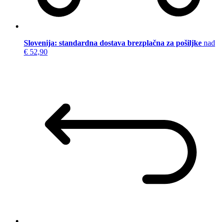
Slovenija: standardna dostava brezplačna za pošiljke
nad
€ 52,90