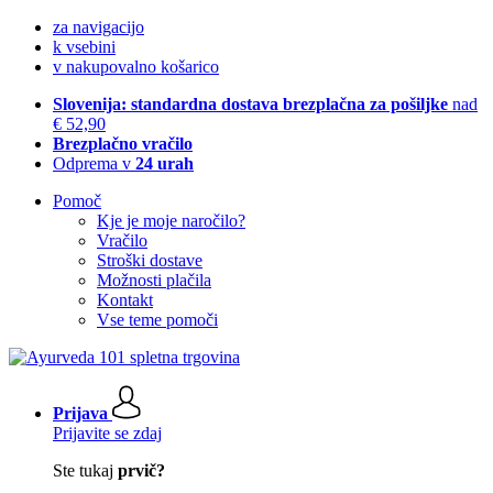
za navigacijo
k vsebini
v nakupovalno košarico
Slovenija: standardna dostava brezplačna za pošiljke
nad
€ 52,90
Brezplačno vračilo
Odprema v
24 urah
Pomoč
Kje je moje naročilo?
Vračilo
Stroški dostave
Možnosti plačila
Kontakt
Vse teme pomoči
Prijava
Prijavite se zdaj
Ste tukaj
prvič?