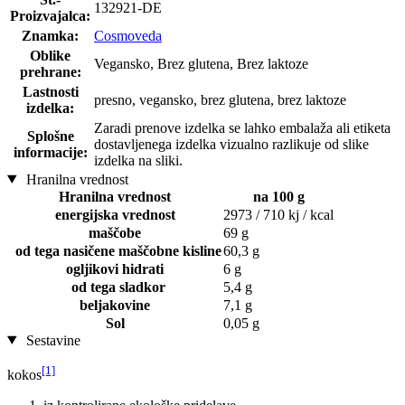
132921-DE
Proizvajalca:
Znamka:
Cosmoveda
Oblike
Vegansko, Brez glutena, Brez laktoze
prehrane:
Lastnosti
presno, vegansko, brez glutena, brez laktoze
izdelka:
Zaradi prenove izdelka se lahko embalaža ali etiketa
Splošne
dostavljenega izdelka vizualno razlikuje od slike
informacije:
izdelka na sliki.
Hranilna vrednost
Hranilna vrednost
na 100 g
energijska vrednost
2973 / 710 kj / kcal
maščobe
69 g
od tega nasičene maščobne kisline
60,3 g
ogljikovi hidrati
6 g
od tega sladkor
5,4 g
beljakovine
7,1 g
Sol
0,05 g
Sestavine
[1]
kokos