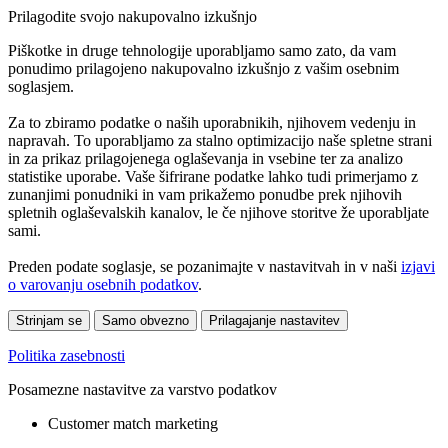
Prilagodite svojo nakupovalno izkušnjo
Piškotke in druge tehnologije uporabljamo samo zato, da vam
ponudimo prilagojeno nakupovalno izkušnjo z vašim osebnim
soglasjem.
Za to zbiramo podatke o naših uporabnikih, njihovem vedenju in
napravah. To uporabljamo za stalno optimizacijo naše spletne strani
in za prikaz prilagojenega oglaševanja in vsebine ter za analizo
statistike uporabe. Vaše šifrirane podatke lahko tudi primerjamo z
zunanjimi ponudniki in vam prikažemo ponudbe prek njihovih
spletnih oglaševalskih kanalov, le če njihove storitve že uporabljate
sami.
Preden podate soglasje, se pozanimajte v nastavitvah in v naši
izjavi
o varovanju osebnih podatkov
.
Strinjam se
Samo obvezno
Prilagajanje nastavitev
Politika zasebnosti
Posamezne nastavitve za varstvo podatkov
Customer match marketing