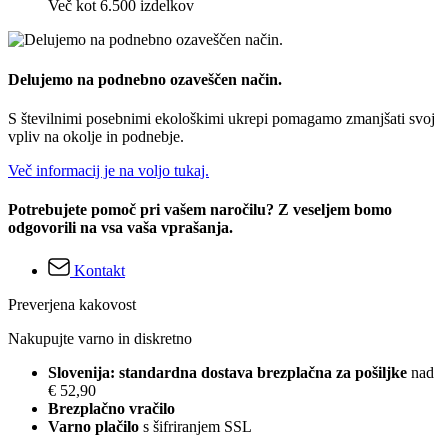
Več kot 6.500 izdelkov
Delujemo na podnebno ozaveščen način.
S številnimi posebnimi ekološkimi ukrepi pomagamo zmanjšati svoj
vpliv na okolje in podnebje.
Več informacij je na voljo tukaj.
Potrebujete pomoč pri vašem naročilu? Z veseljem bomo
odgovorili na vsa vaša vprašanja.
Kontakt
Preverjena kakovost
Nakupujte varno in diskretno
Slovenija: standardna dostava brezplačna za pošiljke
nad
€ 52,90
Brezplačno vračilo
Varno plačilo
s šifriranjem SSL