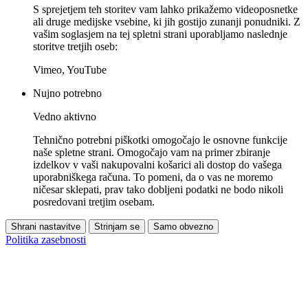
S sprejetjem teh storitev vam lahko prikažemo videoposnetke
ali druge medijske vsebine, ki jih gostijo zunanji ponudniki. Z
vašim soglasjem na tej spletni strani uporabljamo naslednje
storitve tretjih oseb:
Vimeo, YouTube
Nujno potrebno
Vedno aktivno
Tehnično potrebni piškotki omogočajo le osnovne funkcije
naše spletne strani. Omogočajo vam na primer zbiranje
izdelkov v vaši nakupovalni košarici ali dostop do vašega
uporabniškega računa. To pomeni, da o vas ne moremo
ničesar sklepati, prav tako dobljeni podatki ne bodo nikoli
posredovani tretjim osebam.
Shrani nastavitve
Strinjam se
Samo obvezno
Politika zasebnosti