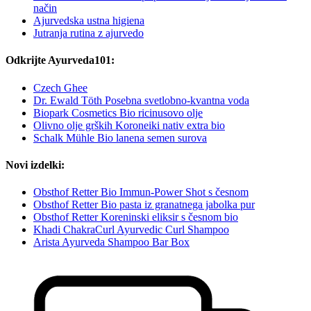
način
Ajurvedska ustna higiena
Jutranja rutina z ajurvedo
Odkrijte Ayurveda101:
Czech Ghee
Dr. Ewald Töth Posebna svetlobno-kvantna voda
Biopark Cosmetics Bio ricinusovo olje
Olivno olje grških Koroneiki nativ extra bio
Schalk Mühle Bio lanena semen surova
Novi izdelki:
Obsthof Retter Bio Immun-Power Shot s česnom
Obsthof Retter Bio pasta iz granatnega jabolka pur
Obsthof Retter Koreninski eliksir s česnom bio
Khadi ChakraCurl Ayurvedic Curl Shampoo
Arista Ayurveda Shampoo Bar Box