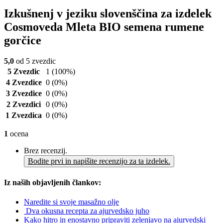
Izkušnenj v jeziku slovenščina za izdelek
Cosmoveda Mleta BIO semena rumene
gorčice
5,0
od 5 zvezdic
5 Zvezdic
1
(100%)
4 Zvezdice
0
(0%)
3 Zvezdice
0
(0%)
2 Zvezdici
0
(0%)
1 Zvezdica
0
(0%)
1
ocena
Brez recenzij.
Bodite prvi in napišite recenzijo za ta izdelek.
Iz naših objavljenih člankov:
Naredite si svoje masažno olje
Dva okusna recepta za ajurvedsko juho
Kako hitro in enostavno pripraviti zelenjavo na ajurvedski