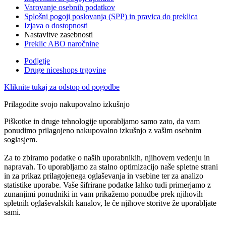
Varovanje osebnih podatkov
Splošni pogoji poslovanja (SPP) in pravica do preklica
Izjava o dostopnosti
Nastavitve zasebnosti
Preklic ABO naročnine
Podjetje
Druge niceshops trgovine
Kliknite tukaj za odstop od pogodbe
Prilagodite svojo nakupovalno izkušnjo
Piškotke in druge tehnologije uporabljamo samo zato, da vam
ponudimo prilagojeno nakupovalno izkušnjo z vašim osebnim
soglasjem.
Za to zbiramo podatke o naših uporabnikih, njihovem vedenju in
napravah. To uporabljamo za stalno optimizacijo naše spletne strani
in za prikaz prilagojenega oglaševanja in vsebine ter za analizo
statistike uporabe. Vaše šifrirane podatke lahko tudi primerjamo z
zunanjimi ponudniki in vam prikažemo ponudbe prek njihovih
spletnih oglaševalskih kanalov, le če njihove storitve že uporabljate
sami.