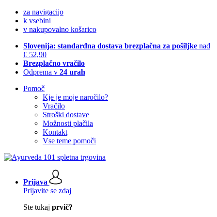
za navigacijo
k vsebini
v nakupovalno košarico
Slovenija: standardna dostava brezplačna za pošiljke
nad
€ 52,90
Brezplačno vračilo
Odprema v
24 urah
Pomoč
Kje je moje naročilo?
Vračilo
Stroški dostave
Možnosti plačila
Kontakt
Vse teme pomoči
Prijava
Prijavite se zdaj
Ste tukaj
prvič?