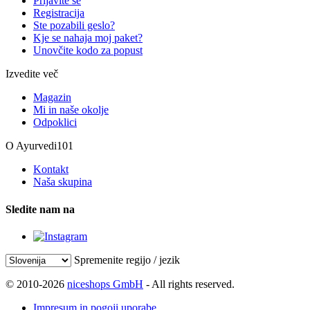
Prijavite se
Registracija
Ste pozabili geslo?
Kje se nahaja moj paket?
Unovčite kodo za popust
Izvedite več
Magazin
Mi in naše okolje
Odpoklici
O Ayurvedi101
Kontakt
Naša skupina
Sledite nam na
Spremenite regijo / jezik
© 2010-2026
niceshops GmbH
- All rights reserved.
Impresum in pogoji uporabe