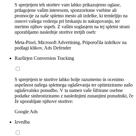
S sprejetjem teh storitev vam lahko prikazujemo oglase,
prilagojene vašim interesom, sponzorirane vsebine ali
promocije za naše spletno mesto ali izdelke, ki temleljijo na
osnovi vašega vedenja pri brskanju in nakupovanju, ter
merimo njihov uspeh. Z vašim soglasjem na tej spletni strani
uporabljamo naslednje storitve tretjih oseb:
Meta-Pixel, Microsoft Advertising, Priporočila izdelkov na
podlagi klikov, Ads Defender
Razširjen Conversion Tracking
S sprejetjem te storitve lahko bolje razumemo in ocenimo
uspešnost našega spletnega oglaševanja ter optimiziramo našo
oglaševalsko ponudbo. V ta namen vaše šifrirane osebne
podatke sinhroniziramo z naslednjimi zunanjimi ponudniki, če
že uporabljate njihove storitve:
Google Ads
Izvedba