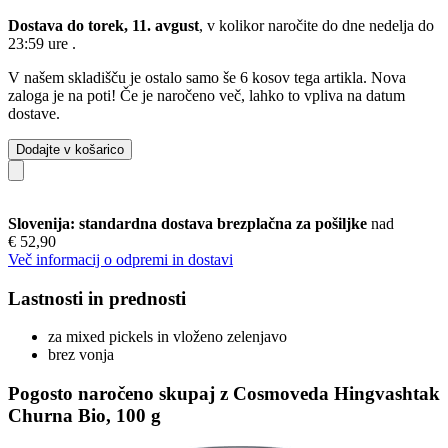
Dostava do torek, 11. avgust
, v kolikor naročite do dne
nedelja do
23:59 ure
.
V našem skladišču je ostalo samo še 6 kosov tega artikla. Nova
zaloga je na poti! Če je naročeno več, lahko to vpliva na datum
dostave.
Dodajte v košarico
Slovenija: standardna dostava brezplačna za pošiljke
nad
€ 52,90
Več informacij o odpremi in dostavi
Lastnosti in prednosti
za mixed pickels in vloženo zelenjavo
brez vonja
Pogosto naročeno skupaj z Cosmoveda Hingvashtak
Churna Bio, 100 g