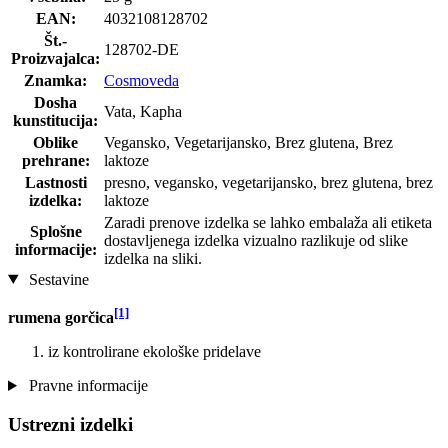
EAN:
4032108128702
Št.-
128702-DE
Proizvajalca:
Znamka:
Cosmoveda
Dosha
Vata, Kapha
kunstitucija:
Oblike
Vegansko, Vegetarijansko, Brez glutena, Brez
prehrane:
laktoze
Lastnosti
presno, vegansko, vegetarijansko, brez glutena, brez
izdelka:
laktoze
Zaradi prenove izdelka se lahko embalaža ali etiketa
Splošne
dostavljenega izdelka vizualno razlikuje od slike
informacije:
izdelka na sliki.
Sestavine
[1]
rumena gorčica
iz kontrolirane ekološke pridelave
Pravne informacije
Ustrezni izdelki