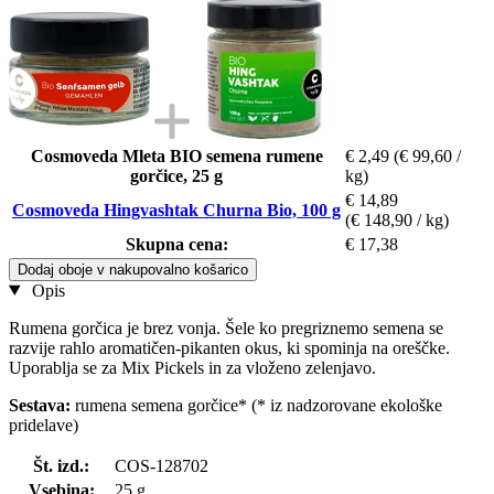
Cosmoveda Mleta BIO semena rumene
€ 2,49
(€ 99,60 /
gorčice, 25 g
kg)
€ 14,89
Cosmoveda Hingvashtak Churna Bio, 100 g
(€ 148,90 / kg)
Skupna cena:
€ 17,38
Dodaj oboje v nakupovalno košarico
Opis
Rumena gorčica je brez vonja. Šele ko pregriznemo semena se
razvije rahlo aromatičen-pikanten okus, ki spominja na oreščke.
Uporablja se za Mix Pickels in za vloženo zelenjavo.
Sestava:
rumena semena gorčice* (* iz nadzorovane ekološke
pridelave)
Št. izd.:
COS-128702
Vsebina:
25 g