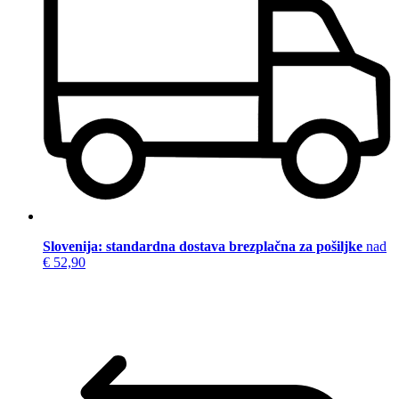
Slovenija: standardna dostava brezplačna za pošiljke
nad
€ 52,90