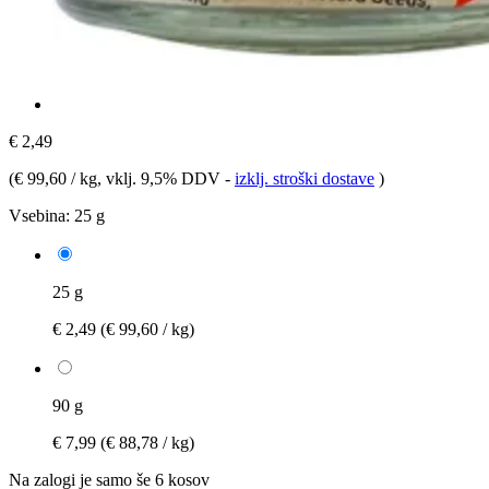
€ 2,49
(
€ 99,60 / kg
, vklj. 9,5% DDV
-
izklj. stroški dostave
)
Vsebina:
25 g
25 g
€ 2,49
(€ 99,60 / kg)
90 g
€ 7,99
(€ 88,78 / kg)
Na zalogi je samo še 6 kosov