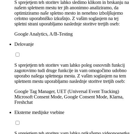
S sprejetjem teh storitev lahko sledimo klikom in brskanju na
našem spletnem mestu ter jih anonimno analiziramo, da
optimiziramo naše spletno mesto in nenehno izboljšujemo
celotno uporabniško izkušnjo. Z vašim soglasjem na tej
spletni strani uporabljamo naslednje storitve tretjih oseb:
Google Analytics, A/B-Testing
Delovanje
S sprejetjem teh storitev vam lahko poleg osnovnih funkcij
zagotovimo tudi druge funkcije in vam omogočimo udobno
uporabo našega spletnega mesta. Z vašim soglasjem na tem
spletnem mestu uporabljamo naslednje storitve tretjih oseb:
Google Tag Manager, UET (Universal Event Tracking)
Microsoft Consent Mode, Google Consent Mode, Klarna,
Freshchat
Eksterne medijske vsebine
S sprejetjem teh storitev vam lahko prikažemo videoposnetke