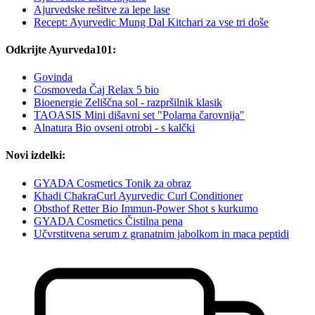
Ajurvedske rešitve za lepe lase
Recept: Ayurvedic Mung Dal Kitchari za vse tri doše
Odkrijte Ayurveda101:
Govinda
Cosmoveda Čaj Relax 5 bio
Bioenergie Zeliščna sol - razpršilnik klasik
TAOASIS Mini dišavni set "Polarna čarovnija"
Alnatura Bio ovseni otrobi - s kalčki
Novi izdelki:
GYADA Cosmetics Tonik za obraz
Khadi ChakraCurl Ayurvedic Curl Conditioner
Obsthof Retter Bio Immun-Power Shot s kurkumo
GYADA Cosmetics Čistilna pena
Učvrstitvena serum z granatnim jabolkom in maca peptidi