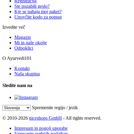
Registracija
Ste pozabili geslo?
Kje se nahaja moj paket?
Unovčite kodo za popust
Izvedite več
Magazin
Mi in naše okolje
Odpoklici
O Ayurvedi101
Kontakt
Naša skupina
Sledite nam na
Spremenite regijo / jezik
© 2010-2026
niceshops GmbH
- All rights reserved.
Impresum in pogoji uporabe
Varovanje osebnih podatkov