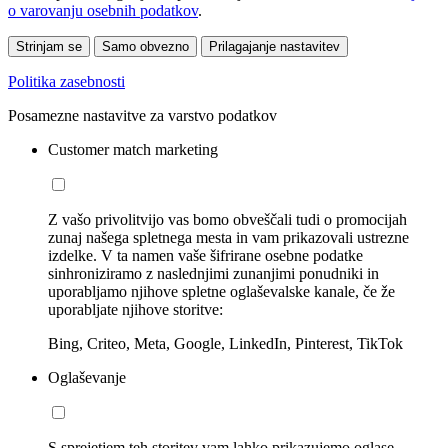
o varovanju osebnih podatkov
.
Strinjam se
Samo obvezno
Prilagajanje nastavitev
Politika zasebnosti
Posamezne nastavitve za varstvo podatkov
Customer match marketing
Z vašo privolitvijo vas bomo obveščali tudi o promocijah
zunaj našega spletnega mesta in vam prikazovali ustrezne
izdelke. V ta namen vaše šifrirane osebne podatke
sinhroniziramo z naslednjimi zunanjimi ponudniki in
uporabljamo njihove spletne oglaševalske kanale, če že
uporabljate njihove storitve:
Bing, Criteo, Meta, Google, LinkedIn, Pinterest, TikTok
Oglaševanje
S sprejetjem teh storitev vam lahko prikazujemo oglase,