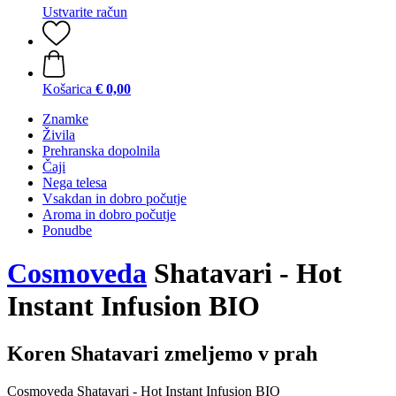
Ustvarite račun
Košarica
€ 0,00
Znamke
Živila
Prehranska dopolnila
Čaji
Nega telesa
Vsakdan in dobro počutje
Aroma in dobro počutje
Ponudbe
Cosmoveda
Shatavari - Hot
Instant Infusion BIO
Koren Shatavari zmeljemo v prah
Cosmoveda Shatavari - Hot Instant Infusion BIO