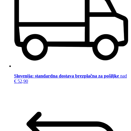
Slovenija: standardna dostava brezplačna za pošiljke
nad
€ 52,90