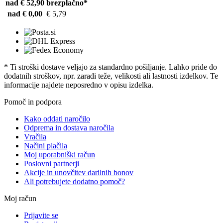
nad € 52,90
brezplačno*
nad € 0,00
€ 5,79
* Ti stroški dostave veljajo za standardno pošiljanje. Lahko pride do
dodatnih stroškov, npr. zaradi teže, velikosti ali lastnosti izdelkov. Te
informacije najdete neposredno v opisu izdelka.
Pomoč in podpora
Kako oddati naročilo
Odprema in dostava naročila
Vračila
Načini plačila
Moj uporabniški račun
Poslovni partnerji
Akcije in unovčitev darilnih bonov
Ali potrebujete dodatno pomoč?
Moj račun
Prijavite se