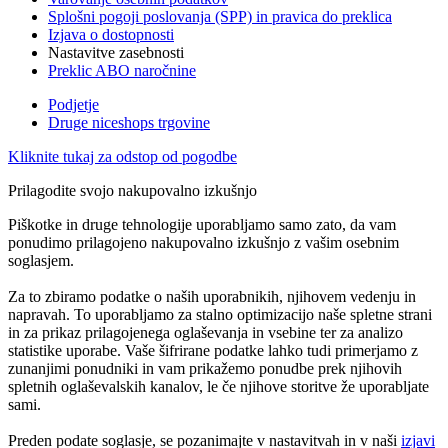
Splošni pogoji poslovanja (SPP) in pravica do preklica
Izjava o dostopnosti
Nastavitve zasebnosti
Preklic ABO naročnine
Podjetje
Druge niceshops trgovine
Kliknite tukaj za odstop od pogodbe
Prilagodite svojo nakupovalno izkušnjo
Piškotke in druge tehnologije uporabljamo samo zato, da vam
ponudimo prilagojeno nakupovalno izkušnjo z vašim osebnim
soglasjem.
Za to zbiramo podatke o naših uporabnikih, njihovem vedenju in
napravah. To uporabljamo za stalno optimizacijo naše spletne strani
in za prikaz prilagojenega oglaševanja in vsebine ter za analizo
statistike uporabe. Vaše šifrirane podatke lahko tudi primerjamo z
zunanjimi ponudniki in vam prikažemo ponudbe prek njihovih
spletnih oglaševalskih kanalov, le če njihove storitve že uporabljate
sami.
Preden podate soglasje, se pozanimajte v nastavitvah in v naši
izjavi