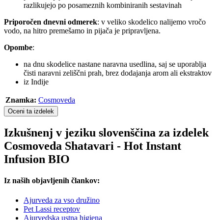
razlikujejo po posameznih kombiniranih sestavinah
Priporočen dnevni odmerek
: v veliko skodelico nalijemo vročo
vodo, na hitro premešamo in pijača je pripravljena.
Opombe
:
na dnu skodelice nastane naravna usedlina, saj se uporablja
čisti naravni zeliščni prah, brez dodajanja arom ali ekstraktov
iz Indije
Znamka:
Cosmoveda
Oceni ta izdelek
Izkušnenj v jeziku slovenščina za izdelek
Cosmoveda Shatavari - Hot Instant
Infusion BIO
Iz naših objavljenih člankov:
Ajurveda za vso družino
Pet Lassi receptov
Ajurvedska ustna higiena