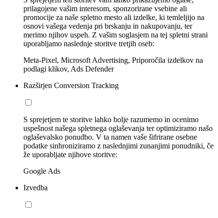
prilagojene vašim interesom, sponzorirane vsebine ali
promocije za naše spletno mesto ali izdelke, ki temleljijo na
osnovi vašega vedenja pri brskanju in nakupovanju, ter
merimo njihov uspeh. Z vašim soglasjem na tej spletni strani
uporabljamo naslednje storitve tretjih oseb:
Meta-Pixel, Microsoft Advertising, Priporočila izdelkov na
podlagi klikov, Ads Defender
Razširjen Conversion Tracking
S sprejetjem te storitve lahko bolje razumemo in ocenimo
uspešnost našega spletnega oglaševanja ter optimiziramo našo
oglaševalsko ponudbo. V ta namen vaše šifrirane osebne
podatke sinhroniziramo z naslednjimi zunanjimi ponudniki, če
že uporabljate njihove storitve:
Google Ads
Izvedba