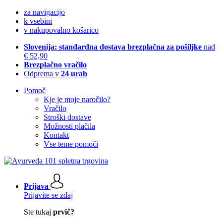
za navigacijo
k vsebini
v nakupovalno košarico
Slovenija: standardna dostava brezplačna za pošiljke
nad
€ 52,90
Brezplačno vračilo
Odprema v
24 urah
Pomoč
Kje je moje naročilo?
Vračilo
Stroški dostave
Možnosti plačila
Kontakt
Vse teme pomoči
Prijava
Prijavite se zdaj
Ste tukaj
prvič?