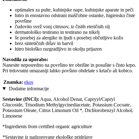
optimalen za pulte, kuhinjske nape, kuhinjske aparate in peči
hitro in enostavno odstrani maščobne ostanke, higiensko čiste
površine
čudovito svež vonj citrusov, iz čistih eteričnih olj
dermatološko testirano in testirano na nikelj
še posebej za alergike in ljudi s posebej občutljivo kožo
brez sintetičnih dišav in barvil
hitro biološko razgradljivo in okolju prijazen
Navodila za uporabo:
Nanesite neposredno na površino ter obrišite in posušite s čisto krpo.
Pri trdovratni umazaniji lahko povšino obdelate s krtačo ali kobico.
Znamka:
ekos
Dodatne informacije
Sestavine (INCI):
Aqua, Alcohol Denat, Capryyl/Capryl
Glucoside, Trisodium Methylgycinediacetate, Potassium Cocoate,
Potassium Oleate, Citrus Limonum Oil *, Dichlorobenzyl Alcohol,
Limonene
*Ingredients from certified organic agriculture
*Sestavine iz nadzorovane ekološke pridelave