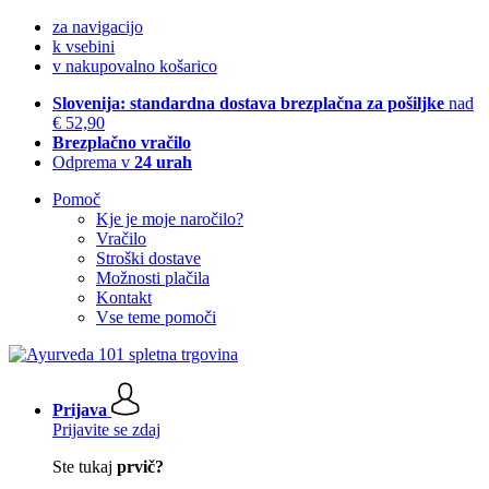
za navigacijo
k vsebini
v nakupovalno košarico
Slovenija: standardna dostava brezplačna za pošiljke
nad
€ 52,90
Brezplačno vračilo
Odprema v
24 urah
Pomoč
Kje je moje naročilo?
Vračilo
Stroški dostave
Možnosti plačila
Kontakt
Vse teme pomoči
Prijava
Prijavite se zdaj
Ste tukaj
prvič?