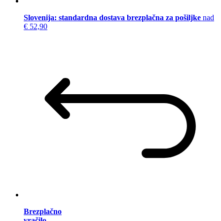
Slovenija: standardna dostava brezplačna za pošiljke
nad
€ 52,90
Brezplačno
vračilo