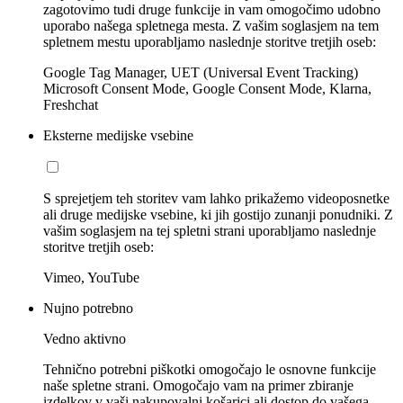
zagotovimo tudi druge funkcije in vam omogočimo udobno
uporabo našega spletnega mesta. Z vašim soglasjem na tem
spletnem mestu uporabljamo naslednje storitve tretjih oseb:
Google Tag Manager, UET (Universal Event Tracking)
Microsoft Consent Mode, Google Consent Mode, Klarna,
Freshchat
Eksterne medijske vsebine
S sprejetjem teh storitev vam lahko prikažemo videoposnetke
ali druge medijske vsebine, ki jih gostijo zunanji ponudniki. Z
vašim soglasjem na tej spletni strani uporabljamo naslednje
storitve tretjih oseb:
Vimeo, YouTube
Nujno potrebno
Vedno aktivno
Tehnično potrebni piškotki omogočajo le osnovne funkcije
naše spletne strani. Omogočajo vam na primer zbiranje
izdelkov v vaši nakupovalni košarici ali dostop do vašega