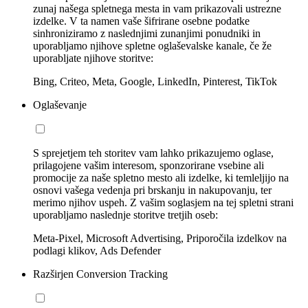
zunaj našega spletnega mesta in vam prikazovali ustrezne
izdelke. V ta namen vaše šifrirane osebne podatke
sinhroniziramo z naslednjimi zunanjimi ponudniki in
uporabljamo njihove spletne oglaševalske kanale, če že
uporabljate njihove storitve:
Bing, Criteo, Meta, Google, LinkedIn, Pinterest, TikTok
Oglaševanje
S sprejetjem teh storitev vam lahko prikazujemo oglase,
prilagojene vašim interesom, sponzorirane vsebine ali
promocije za naše spletno mesto ali izdelke, ki temleljijo na
osnovi vašega vedenja pri brskanju in nakupovanju, ter
merimo njihov uspeh. Z vašim soglasjem na tej spletni strani
uporabljamo naslednje storitve tretjih oseb:
Meta-Pixel, Microsoft Advertising, Priporočila izdelkov na
podlagi klikov, Ads Defender
Razširjen Conversion Tracking