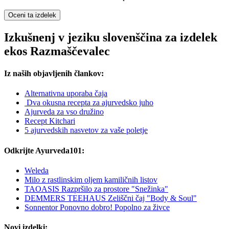
Oceni ta izdelek
Izkušnenj v jeziku slovenščina za izdelek
ekos Razmaščevalec
Iz naših objavljenih člankov:
Alternativna uporaba čaja
Dva okusna recepta za ajurvedsko juho
Ajurveda za vso družino
Recept Kitchari
5 ajurvedskih nasvetov za vaše poletje
Odkrijte Ayurveda101:
Weleda
Milo z rastlinskim oljem kamiličnih listov
TAOASIS Razpršilo za prostore "Snežinka"
DEMMERS TEEHAUS Zeliščni čaj "Body & Soul"
Sonnentor Ponovno dobro! Popolno za živce
Novi izdelki: