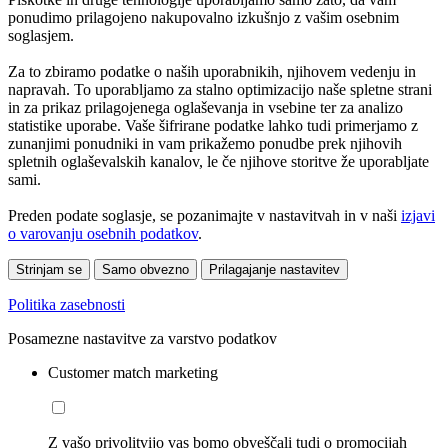
ponudimo prilagojeno nakupovalno izkušnjo z vašim osebnim
soglasjem.
Za to zbiramo podatke o naših uporabnikih, njihovem vedenju in
napravah. To uporabljamo za stalno optimizacijo naše spletne strani
in za prikaz prilagojenega oglaševanja in vsebine ter za analizo
statistike uporabe. Vaše šifrirane podatke lahko tudi primerjamo z
zunanjimi ponudniki in vam prikažemo ponudbe prek njihovih
spletnih oglaševalskih kanalov, le če njihove storitve že uporabljate
sami.
Preden podate soglasje, se pozanimajte v nastavitvah in v naši
izjavi
o varovanju osebnih podatkov
.
Strinjam se
Samo obvezno
Prilagajanje nastavitev
Politika zasebnosti
Posamezne nastavitve za varstvo podatkov
Customer match marketing
Z vašo privolitvijo vas bomo obveščali tudi o promocijah