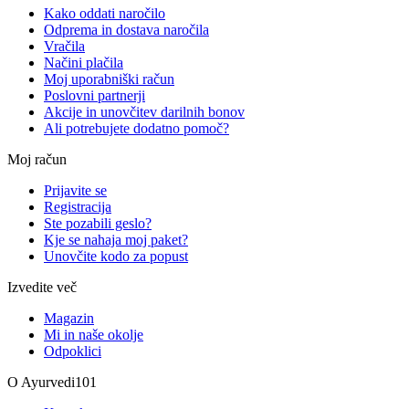
Kako oddati naročilo
Odprema in dostava naročila
Vračila
Načini plačila
Moj uporabniški račun
Poslovni partnerji
Akcije in unovčitev darilnih bonov
Ali potrebujete dodatno pomoč?
Moj račun
Prijavite se
Registracija
Ste pozabili geslo?
Kje se nahaja moj paket?
Unovčite kodo za popust
Izvedite več
Magazin
Mi in naše okolje
Odpoklici
O Ayurvedi101