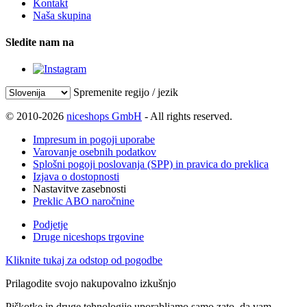
Kontakt
Naša skupina
Sledite nam na
Spremenite regijo / jezik
© 2010-2026
niceshops GmbH
- All rights reserved.
Impresum in pogoji uporabe
Varovanje osebnih podatkov
Splošni pogoji poslovanja (SPP) in pravica do preklica
Izjava o dostopnosti
Nastavitve zasebnosti
Preklic ABO naročnine
Podjetje
Druge niceshops trgovine
Kliknite tukaj za odstop od pogodbe
Prilagodite svojo nakupovalno izkušnjo
Piškotke in druge tehnologije uporabljamo samo zato, da vam