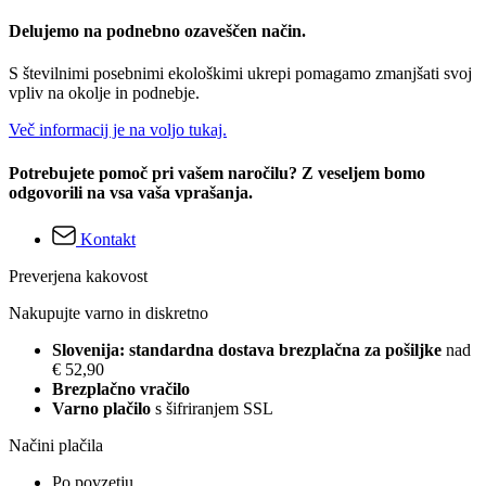
Delujemo na podnebno ozaveščen način.
S številnimi posebnimi ekološkimi ukrepi pomagamo zmanjšati svoj
vpliv na okolje in podnebje.
Več informacij je na voljo tukaj.
Potrebujete pomoč pri vašem naročilu? Z veseljem bomo
odgovorili na vsa vaša vprašanja.
Kontakt
Preverjena kakovost
Nakupujte varno in diskretno
Slovenija: standardna dostava brezplačna za pošiljke
nad
€ 52,90
Brezplačno vračilo
Varno plačilo
s šifriranjem SSL
Načini plačila
Po povzetju