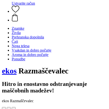
Ustvarite račun
Znamke
Živila
Prehranska dopolnila
Čaji
Nega telesa
Vsakdan in dobro počutje
Aroma in dobro počutje
Ponudbe
ekos
Razmaščevalec
Hitro in enostavno odstranjevanje
maščobnih madežev!
ekos Razmaščevalec