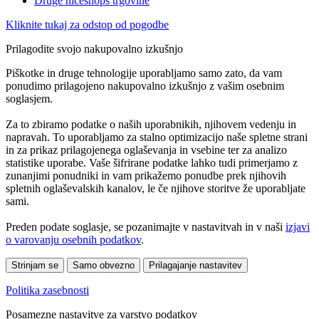
Druge niceshops trgovine
Kliknite tukaj za odstop od pogodbe
Prilagodite svojo nakupovalno izkušnjo
Piškotke in druge tehnologije uporabljamo samo zato, da vam
ponudimo prilagojeno nakupovalno izkušnjo z vašim osebnim
soglasjem.
Za to zbiramo podatke o naših uporabnikih, njihovem vedenju in
napravah. To uporabljamo za stalno optimizacijo naše spletne strani
in za prikaz prilagojenega oglaševanja in vsebine ter za analizo
statistike uporabe. Vaše šifrirane podatke lahko tudi primerjamo z
zunanjimi ponudniki in vam prikažemo ponudbe prek njihovih
spletnih oglaševalskih kanalov, le če njihove storitve že uporabljate
sami.
Preden podate soglasje, se pozanimajte v nastavitvah in v naši
izjavi
o varovanju osebnih podatkov
.
Strinjam se
Samo obvezno
Prilagajanje nastavitev
Politika zasebnosti
Posamezne nastavitve za varstvo podatkov