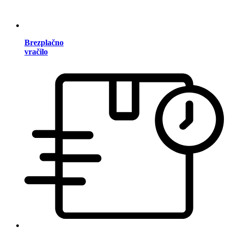
Brezplačno
vračilo