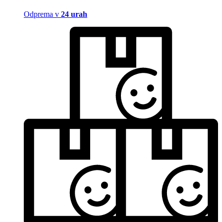
Odprema v
24 urah