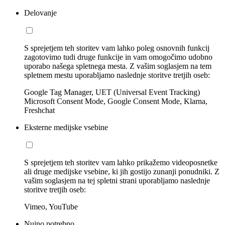
Delovanje
S sprejetjem teh storitev vam lahko poleg osnovnih funkcij
zagotovimo tudi druge funkcije in vam omogočimo udobno
uporabo našega spletnega mesta. Z vašim soglasjem na tem
spletnem mestu uporabljamo naslednje storitve tretjih oseb:
Google Tag Manager, UET (Universal Event Tracking)
Microsoft Consent Mode, Google Consent Mode, Klarna,
Freshchat
Eksterne medijske vsebine
S sprejetjem teh storitev vam lahko prikažemo videoposnetke
ali druge medijske vsebine, ki jih gostijo zunanji ponudniki. Z
vašim soglasjem na tej spletni strani uporabljamo naslednje
storitve tretjih oseb:
Vimeo, YouTube
Nujno potrebno