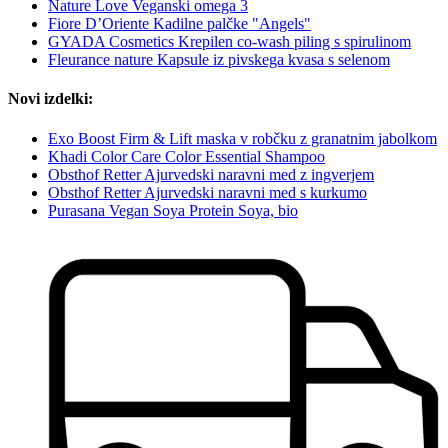
Nature Love Veganski omega 3
Fiore D’Oriente Kadilne palčke "Angels"
GYADA Cosmetics Krepilen co-wash piling s spirulinom
Fleurance nature Kapsule iz pivskega kvasa s selenom
Novi izdelki:
Exo Boost Firm & Lift maska v robčku z granatnim jabolkom
Khadi Color Care Color Essential Shampoo
Obsthof Retter Ajurvedski naravni med z ingverjem
Obsthof Retter Ajurvedski naravni med s kurkumo
Purasana Vegan Soya Protein Soya, bio