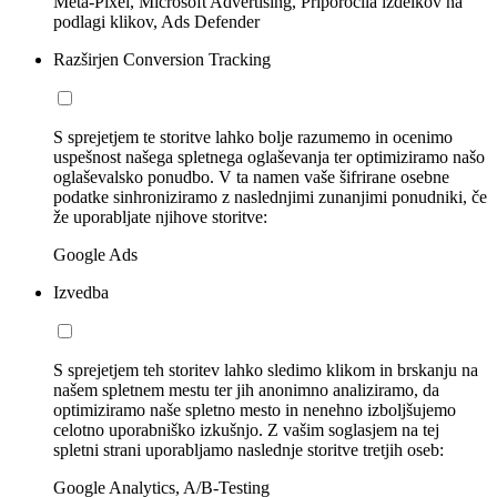
Meta-Pixel, Microsoft Advertising, Priporočila izdelkov na
podlagi klikov, Ads Defender
Razširjen Conversion Tracking
S sprejetjem te storitve lahko bolje razumemo in ocenimo
uspešnost našega spletnega oglaševanja ter optimiziramo našo
oglaševalsko ponudbo. V ta namen vaše šifrirane osebne
podatke sinhroniziramo z naslednjimi zunanjimi ponudniki, če
že uporabljate njihove storitve:
Google Ads
Izvedba
S sprejetjem teh storitev lahko sledimo klikom in brskanju na
našem spletnem mestu ter jih anonimno analiziramo, da
optimiziramo naše spletno mesto in nenehno izboljšujemo
celotno uporabniško izkušnjo. Z vašim soglasjem na tej
spletni strani uporabljamo naslednje storitve tretjih oseb:
Google Analytics, A/B-Testing