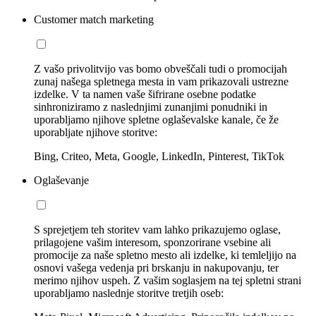
Customer match marketing
Z vašo privolitvijo vas bomo obveščali tudi o promocijah
zunaj našega spletnega mesta in vam prikazovali ustrezne
izdelke. V ta namen vaše šifrirane osebne podatke
sinhroniziramo z naslednjimi zunanjimi ponudniki in
uporabljamo njihove spletne oglaševalske kanale, če že
uporabljate njihove storitve:
Bing, Criteo, Meta, Google, LinkedIn, Pinterest, TikTok
Oglaševanje
S sprejetjem teh storitev vam lahko prikazujemo oglase,
prilagojene vašim interesom, sponzorirane vsebine ali
promocije za naše spletno mesto ali izdelke, ki temleljijo na
osnovi vašega vedenja pri brskanju in nakupovanju, ter
merimo njihov uspeh. Z vašim soglasjem na tej spletni strani
uporabljamo naslednje storitve tretjih oseb: