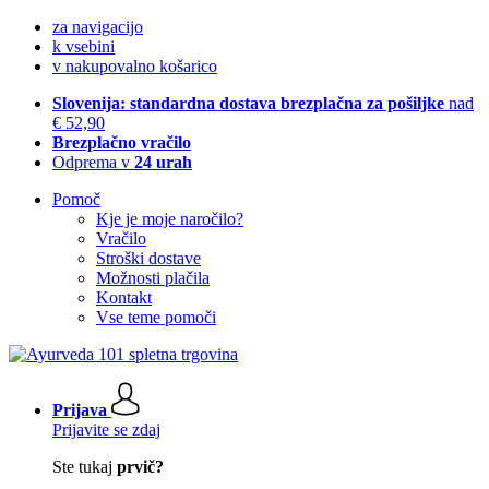
za navigacijo
k vsebini
v nakupovalno košarico
Slovenija: standardna dostava brezplačna za pošiljke
nad
€ 52,90
Brezplačno vračilo
Odprema v
24 urah
Pomoč
Kje je moje naročilo?
Vračilo
Stroški dostave
Možnosti plačila
Kontakt
Vse teme pomoči
Prijava
Prijavite se zdaj
Ste tukaj
prvič?