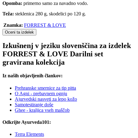
Opomba:
primerno samo za navadno vodo.
Teža:
steklenica 280 g, skodelici po 120 g.
Znamka:
FORREST & LOVE
Oceni ta izdelek
Izkušnenj v jeziku slovenščina za izdelek
FORREST & LOVE Darilni set
gravirana kolekcija
Iz naših objavljenih člankov:
Prehranske smernice za tip pitta
O Agni - prebavnem ognju
Ajurvedski nasveti za lepo kožo
Samotestiranje doše
Ghee - kraljica vseh maščob
Odkrijte Ayurveda101:
Terra Elements