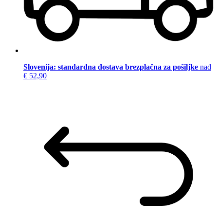
Slovenija: standardna dostava brezplačna za pošiljke
nad
€ 52,90