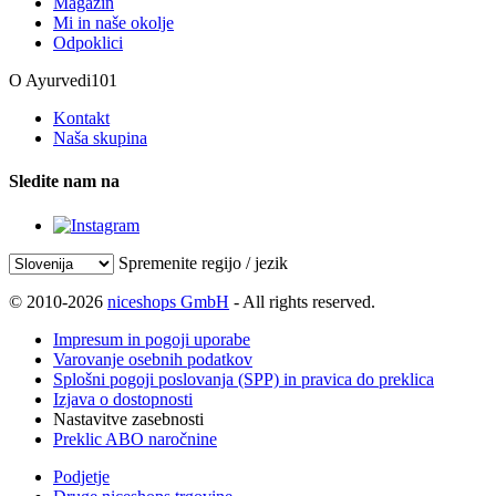
Magazin
Mi in naše okolje
Odpoklici
O Ayurvedi101
Kontakt
Naša skupina
Sledite nam na
Spremenite regijo / jezik
© 2010-2026
niceshops GmbH
- All rights reserved.
Impresum in pogoji uporabe
Varovanje osebnih podatkov
Splošni pogoji poslovanja (SPP) in pravica do preklica
Izjava o dostopnosti
Nastavitve zasebnosti
Preklic ABO naročnine
Podjetje