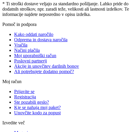
* Ti stroški dostave veljajo za standardno pošiljanje. Lahko pride do
dodatnih stroškov, npr. zaradi teže, velikosti ali lastnosti izdelkov. Te
informacije najdete neposredno v opisu izdelka.
Pomoč in podpora
Kako oddati naročilo
Odprema in dostava naročila
Vračila
Načini plačila
Moj uporabniški račun
Poslovni partnerji
Akcije in unovčitev darilnih bonov
Ali potrebujete dodatno pomoč?
Moj račun
Prijavite se
Registracija
Ste pozabili geslo?
Kje se nahaja moj paket?
Unovčite kodo za popust
Izvedite več