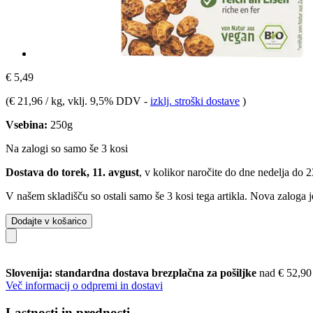
€ 5,49
(
€ 21,96 / kg
, vklj. 9,5% DDV
-
izklj. stroški dostave
)
Vsebina:
250g
Na zalogi so samo še 3 kosi
Dostava do torek, 11. avgust
, v kolikor naročite do dne
nedelja do 
V našem skladišču so ostali samo še 3 kosi tega artikla. Nova zaloga j
Dodajte v košarico
Slovenija: standardna dostava brezplačna za pošiljke
nad € 52,90
Več informacij o odpremi in dostavi
Lastnosti in prednosti