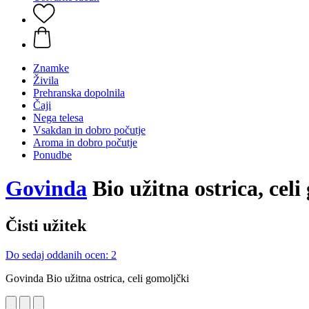
Znamke
Živila
Prehranska dopolnila
Čaji
Nega telesa
Vsakdan in dobro počutje
Aroma in dobro počutje
Ponudbe
Govinda
Bio užitna ostrica, celi
Čisti užitek
Do sedaj oddanih ocen: 2
Govinda Bio užitna ostrica, celi gomoljčki