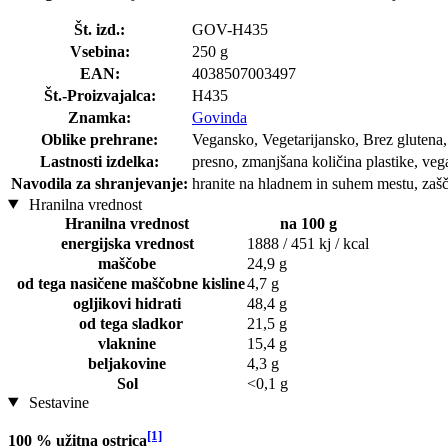
Št. izd.:
GOV-H435
Vsebina:
250 g
EAN:
4038507003497
Št.-Proizvajalca:
H435
Znamka:
Govinda
Oblike prehrane:
Vegansko, Vegetarijansko, Brez glutena,
Lastnosti izdelka:
presno, zmanjšana količina plastike, veg
Navodila za shranjevanje:
hranite na hladnem in suhem mestu, zašč
Hranilna vrednost
Hranilna vrednost
na 100 g
energijska vrednost
1888 / 451 kj / kcal
maščobe
24,9 g
od tega nasičene maščobne kisline
4,7 g
ogljikovi hidrati
48,4 g
od tega sladkor
21,5 g
vlaknine
15,4 g
beljakovine
4,3 g
Sol
<0,1 g
Sestavine
[1]
100 % užitna ostrica