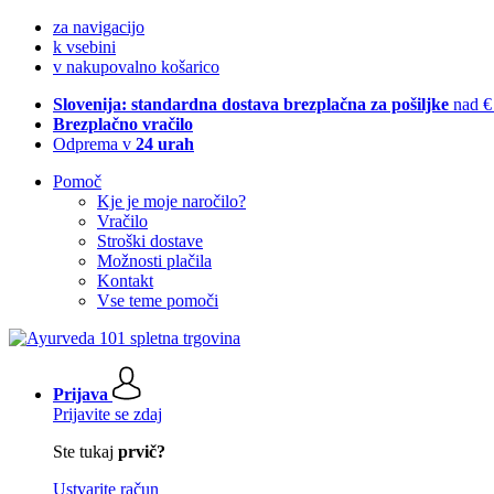
za navigacijo
k vsebini
v nakupovalno košarico
Slovenija: standardna dostava brezplačna za pošiljke
nad €
Brezplačno vračilo
Odprema v
24 urah
Pomoč
Kje je moje naročilo?
Vračilo
Stroški dostave
Možnosti plačila
Kontakt
Vse teme pomoči
Prijava
Prijavite se zdaj
Ste tukaj
prvič?
Ustvarite račun