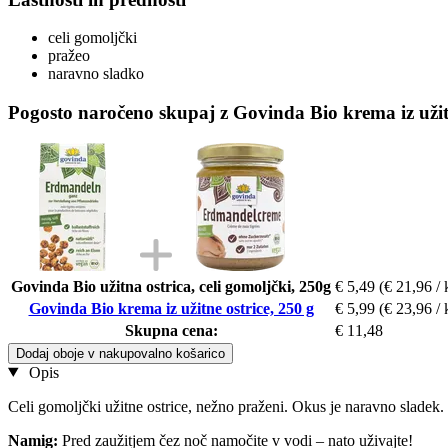
celi gomoljčki
pražeo
naravno sladko
Pogosto naročeno skupaj z Govinda Bio krema iz užitn
Govinda Bio užitna ostrica, celi gomoljčki, 250g
€ 5,49
(€ 21,96 / 
Govinda Bio krema iz užitne ostrice, 250 g
€ 5,99
(€ 23,96 / 
Skupna cena:
€ 11,48
Dodaj oboje v nakupovalno košarico
Opis
Celi gomoljčki užitne ostrice, nežno praženi. Okus je naravno sladek.
Namig:
Pred zaužitjem čez noč namočite v vodi – nato uživajte!