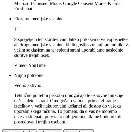
Microsoft Consent Mode, Google Consent Mode, Klarna,
Freshchat
Eksterne medijske vsebine
S sprejetjem teh storitev vam lahko prikažemo videoposnetke
ali druge medijske vsebine, ki jih gostijo zunanji ponudniki. Z
vašim soglasjem na tej spletni strani uporabljamo naslednje
storitve tretjih oseb:
Vimeo, YouTube
Nujno potrebno
Vedno aktivno
Tehnično potrebni piškotki omogočajo le osnovne funkcije
naše spletne strani. Omogočajo vam na primer zbiranje
izdelkov v vaši nakupovalni košarici ali dostop do vašega
uporabniškega računa. To pomeni, da o vas ne moremo
ničesar sklepati, prav tako dobljeni podatki ne bodo nikoli
posredovani tretjim osebam.