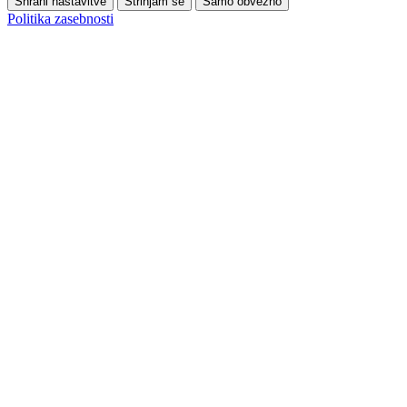
Shrani nastavitve
Strinjam se
Samo obvezno
Politika zasebnosti