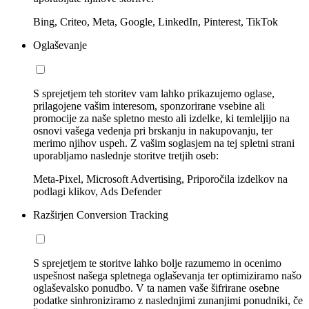
Bing, Criteo, Meta, Google, LinkedIn, Pinterest, TikTok
Oglaševanje
S sprejetjem teh storitev vam lahko prikazujemo oglase,
prilagojene vašim interesom, sponzorirane vsebine ali
promocije za naše spletno mesto ali izdelke, ki temleljijo na
osnovi vašega vedenja pri brskanju in nakupovanju, ter
merimo njihov uspeh. Z vašim soglasjem na tej spletni strani
uporabljamo naslednje storitve tretjih oseb:
Meta-Pixel, Microsoft Advertising, Priporočila izdelkov na
podlagi klikov, Ads Defender
Razširjen Conversion Tracking
S sprejetjem te storitve lahko bolje razumemo in ocenimo
uspešnost našega spletnega oglaševanja ter optimiziramo našo
oglaševalsko ponudbo. V ta namen vaše šifrirane osebne
podatke sinhroniziramo z naslednjimi zunanjimi ponudniki, če