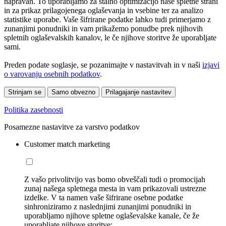
napravah. To uporabljamo za stalno optimizacijo naše spletne strani
in za prikaz prilagojenega oglaševanja in vsebine ter za analizo
statistike uporabe. Vaše šifrirane podatke lahko tudi primerjamo z
zunanjimi ponudniki in vam prikažemo ponudbe prek njihovih
spletnih oglaševalskih kanalov, le če njihove storitve že uporabljate
sami.
Preden podate soglasje, se pozanimajte v nastavitvah in v naši
izjavi
o varovanju osebnih podatkov
.
Strinjam se
Samo obvezno
Prilagajanje nastavitev
Politika zasebnosti
Posamezne nastavitve za varstvo podatkov
Customer match marketing
Z vašo privolitvijo vas bomo obveščali tudi o promocijah
zunaj našega spletnega mesta in vam prikazovali ustrezne
izdelke. V ta namen vaše šifrirane osebne podatke
sinhroniziramo z naslednjimi zunanjimi ponudniki in
uporabljamo njihove spletne oglaševalske kanale, če že
uporabljate njihove storitve: