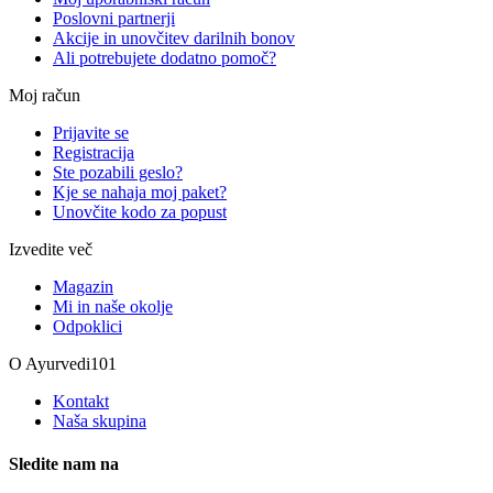
Poslovni partnerji
Akcije in unovčitev darilnih bonov
Ali potrebujete dodatno pomoč?
Moj račun
Prijavite se
Registracija
Ste pozabili geslo?
Kje se nahaja moj paket?
Unovčite kodo za popust
Izvedite več
Magazin
Mi in naše okolje
Odpoklici
O Ayurvedi101
Kontakt
Naša skupina
Sledite nam na