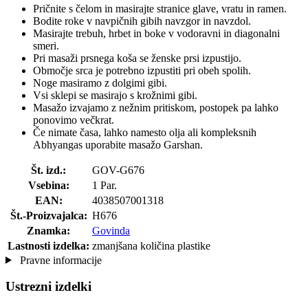
Pričnite s čelom in masirajte stranice glave, vratu in ramen.
Bodite roke v navpičnih gibih navzgor in navzdol.
Masirajte trebuh, hrbet in boke v vodoravni in diagonalni
smeri.
Pri masaži prsnega koša se ženske prsi izpustijo.
Območje srca je potrebno izpustiti pri obeh spolih.
Noge masiramo z dolgimi gibi.
Vsi sklepi se masirajo s krožnimi gibi.
Masažo izvajamo z nežnim pritiskom, postopek pa lahko
ponovimo večkrat.
Če nimate časa, lahko namesto olja ali kompleksnih
Abhyangas uporabite masažo Garshan.
Št. izd.:
GOV-G676
Vsebina:
1 Par.
EAN:
4038507001318
Št.-Proizvajalca:
H676
Znamka:
Govinda
Lastnosti izdelka:
zmanjšana količina plastike
Pravne informacije
Ustrezni izdelki