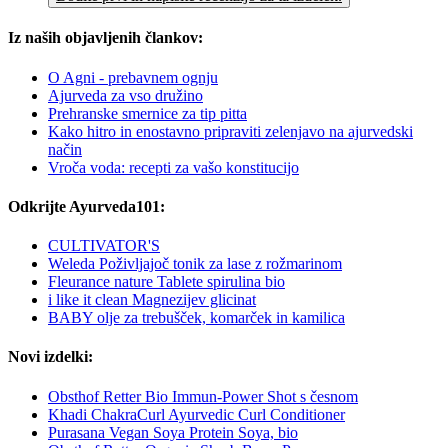
Iz naših objavljenih člankov:
O Agni - prebavnem ognju
Ajurveda za vso družino
Prehranske smernice za tip pitta
Kako hitro in enostavno pripraviti zelenjavo na ajurvedski
način
Vroča voda: recepti za vašo konstitucijo
Odkrijte Ayurveda101:
CULTIVATOR'S
Weleda Poživljajoč tonik za lase z rožmarinom
Fleurance nature Tablete spirulina bio
i like it clean Magnezijev glicinat
BABY olje za trebušček, komarček in kamilica
Novi izdelki:
Obsthof Retter Bio Immun-Power Shot s česnom
Khadi ChakraCurl Ayurvedic Curl Conditioner
Purasana Vegan Soya Protein Soya, bio