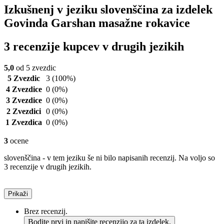
Izkušnenj v jeziku slovenščina za izdelek
Govinda Garshan masažne rokavice
3 recenzije kupcev v drugih jezikih
5,0
od 5 zvezdic
5 Zvezdic
3
(100%)
4 Zvezdice
0
(0%)
3 Zvezdice
0
(0%)
2 Zvezdici
0
(0%)
1 Zvezdica
0
(0%)
3
ocene
slovenščina - v tem jeziku še ni bilo napisanih recenzij. Na voljo so
3 recenzije v drugih jezikih.
Prikaži
Brez recenzij.
Bodite prvi in napišite recenzijo za ta izdelek.