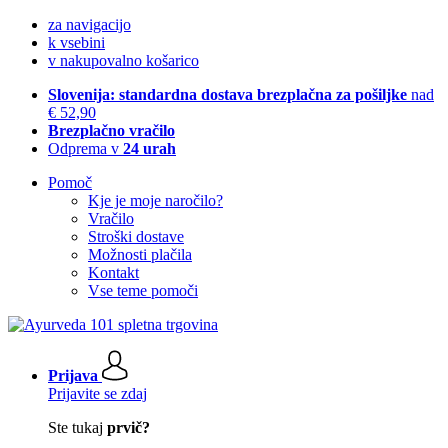
za navigacijo
k vsebini
v nakupovalno košarico
Slovenija: standardna dostava brezplačna za pošiljke
nad
€ 52,90
Brezplačno vračilo
Odprema v
24 urah
Pomoč
Kje je moje naročilo?
Vračilo
Stroški dostave
Možnosti plačila
Kontakt
Vse teme pomoči
Prijava
Prijavite se zdaj
Ste tukaj
prvič?