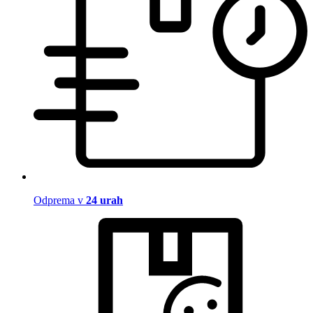
Odprema v
24 urah