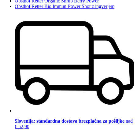
Obsthof Retter Organic Shrub Berry Power
Obsthof Retter Bio Immun-Power Shot z ingverjem
Slovenija: standardna dostava brezplačna za pošiljke
nad
€ 52,90