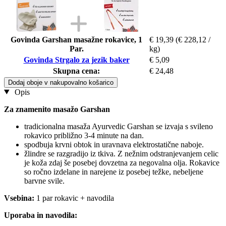
Govinda Garshan masažne rokavice, 1
€ 19,39
(€ 228,12 /
Par.
kg)
Govinda Strgalo za jezik baker
€ 5,09
Skupna cena:
€ 24,48
Dodaj oboje v nakupovalno košarico
Opis
Za znamenito masažo Garshan
tradicionalna masaža Ayurvedic Garshan se izvaja s svileno
rokavico približno 3-4 minute na dan.
spodbuja krvni obtok in uravnava elektrostatične naboje.
žlindre se razgradijo iz tkiva. Z nežnim odstranjevanjem celic
je koža zdaj še posebej dovzetna za negovalna olja. Rokavice
so ročno izdelane in narejene iz posebej težke, nebeljene
barvne svile.
Vsebina:
1 par rokavic + navodila
Uporaba in navodila: