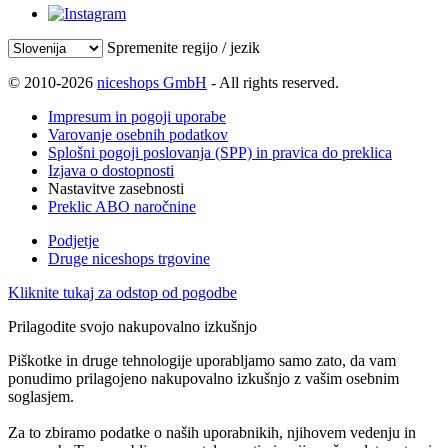
Spremenite regijo / jezik
© 2010-2026
niceshops GmbH
- All rights reserved.
Impresum in pogoji uporabe
Varovanje osebnih podatkov
Splošni pogoji poslovanja (SPP) in pravica do preklica
Izjava o dostopnosti
Nastavitve zasebnosti
Preklic ABO naročnine
Podjetje
Druge niceshops trgovine
Kliknite tukaj za odstop od pogodbe
Prilagodite svojo nakupovalno izkušnjo
Piškotke in druge tehnologije uporabljamo samo zato, da vam
ponudimo prilagojeno nakupovalno izkušnjo z vašim osebnim
soglasjem.
Za to zbiramo podatke o naših uporabnikih, njihovem vedenju in