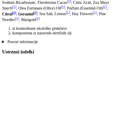
[1]
Sodium Bicarbonate, Theobroma Cacao
, Citric Acid, Zea Mays
[1]
[1]
[1]
Starch
, Olea Europaea (Olive) Oil
, Parfum (Essential Oil)
,
[2]
[2]
[1]
[1]
Citral
,
Geraniol
, Sea Salt, Lemon
, Hay Flowers
, Pine
[1]
[1]
Needles
, Marigold
iz kontrolirane ekološke pridelave
komponenta iz naravnih eteričnih olj
Pravne informacije
Ustrezni izdelki