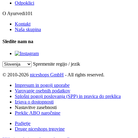
Odpoklici
O Ayurvedi101
Kontakt
Naša skupina
Sledite nam na
Spremenite regijo / jezik
© 2010-2026
niceshops GmbH
- All rights reserved.
Impresum in pogoji uporabe
Varovanje osebnih podatkov
Splošni pogoji poslovanja (SPP) in pravica do preklica
Izjava o dostopnosti
Nastavitve zasebnosti
Preklic ABO naročnine
Podjetje
Druge niceshops trgovine