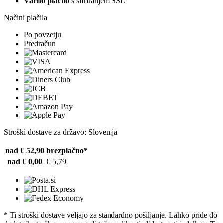
Varno plačilo
s šifriranjem SSL
Načini plačila
Po povzetju
Predračun
Stroški dostave za državo: Slovenija
nad € 52,90
brezplačno*
nad € 0,00
€ 5,79
* Ti stroški dostave veljajo za standardno pošiljanje. Lahko pride do