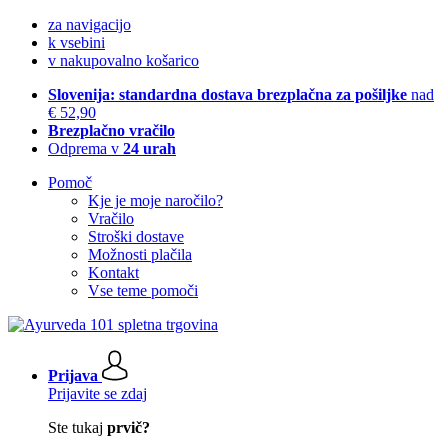
za navigacijo
k vsebini
v nakupovalno košarico
Slovenija: standardna dostava brezplačna za pošiljke
nad
€ 52,90
Brezplačno vračilo
Odprema v
24 urah
Pomoč
Kje je moje naročilo?
Vračilo
Stroški dostave
Možnosti plačila
Kontakt
Vse teme pomoči
Prijava
Prijavite se zdaj
Ste tukaj
prvič?