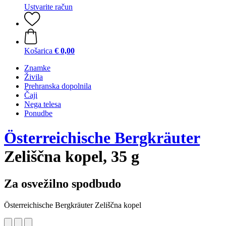
Ustvarite račun
Košarica
€ 0,00
Znamke
Živila
Prehranska dopolnila
Čaji
Nega telesa
Ponudbe
Österreichische Bergkräuter
Zeliščna kopel, 35 g
Za osvežilno spodbudo
Österreichische Bergkräuter Zeliščna kopel