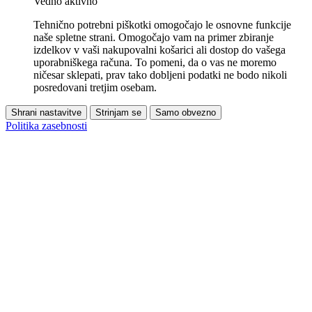
Vedno aktivno
Tehnično potrebni piškotki omogočajo le osnovne funkcije
naše spletne strani. Omogočajo vam na primer zbiranje
izdelkov v vaši nakupovalni košarici ali dostop do vašega
uporabniškega računa. To pomeni, da o vas ne moremo
ničesar sklepati, prav tako dobljeni podatki ne bodo nikoli
posredovani tretjim osebam.
Shrani nastavitve
Strinjam se
Samo obvezno
Politika zasebnosti