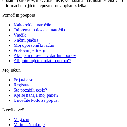
dodatnih stroškov, npr. zaradi teže, velikosti ali lastnosti izdelkov. Te
informacije najdete neposredno v opisu izdelka.
Pomoč in podpora
Kako oddati naročilo
Odprema in dostava naročila
Vračila
Načini plačila
Moj uporabniški račun
Poslovni partnerji
Akcije in unovčitev darilnih bonov
Ali potrebujete dodatno pomoč?
Moj račun
Prijavite se
Registracija
Ste pozabili geslo?
Kje se nahaja moj paket?
Unovčite kodo za popust
Izvedite več
Magazin
Mi in naše okolje