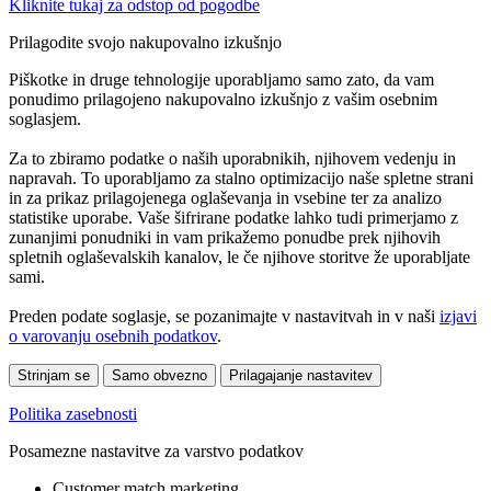
Kliknite tukaj za odstop od pogodbe
Prilagodite svojo nakupovalno izkušnjo
Piškotke in druge tehnologije uporabljamo samo zato, da vam
ponudimo prilagojeno nakupovalno izkušnjo z vašim osebnim
soglasjem.
Za to zbiramo podatke o naših uporabnikih, njihovem vedenju in
napravah. To uporabljamo za stalno optimizacijo naše spletne strani
in za prikaz prilagojenega oglaševanja in vsebine ter za analizo
statistike uporabe. Vaše šifrirane podatke lahko tudi primerjamo z
zunanjimi ponudniki in vam prikažemo ponudbe prek njihovih
spletnih oglaševalskih kanalov, le če njihove storitve že uporabljate
sami.
Preden podate soglasje, se pozanimajte v nastavitvah in v naši
izjavi
o varovanju osebnih podatkov
.
Strinjam se
Samo obvezno
Prilagajanje nastavitev
Politika zasebnosti
Posamezne nastavitve za varstvo podatkov
Customer match marketing