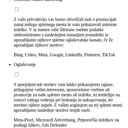
Z vašo privolitvijo vas bomo obveščali tudi o promocijah
zunaj našega spletnega mesta in vam prikazovali ustrezne
izdelke. V ta namen vaše šifrirane osebne podatke
sinhroniziramo z naslednjimi zunanjimi ponudniki in
uporabljamo njihove spletne oglaševalske kanale, če že
uporabljate njihove storitve:
Bing, Criteo, Meta, Google, LinkedIn, Pinterest, TikTok
Oglaševanje
S sprejetjem teh storitev vam lahko prikazujemo oglase,
prilagojene vašim interesom, sponzorirane vsebine ali
promocije za naše spletno mesto ali izdelke, ki temleljijo na
osnovi vašega vedenja pri brskanju in nakupovanju, ter
merimo njihov uspeh. Z vašim soglasjem na tej spletni strani
uporabljamo naslednje storitve tretjih oseb:
Meta-Pixel, Microsoft Advertising, Priporočila izdelkov na
podlagi klikov, Ads Defender