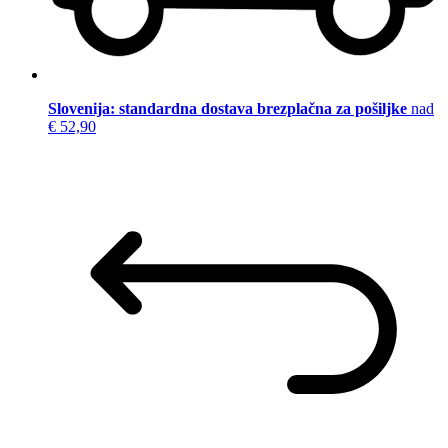
Slovenija: standardna dostava brezplačna za pošiljke
nad
€ 52,90