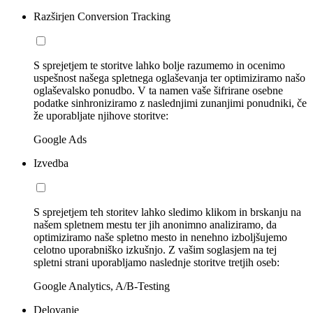
Razširjen Conversion Tracking
S sprejetjem te storitve lahko bolje razumemo in ocenimo
uspešnost našega spletnega oglaševanja ter optimiziramo našo
oglaševalsko ponudbo. V ta namen vaše šifrirane osebne
podatke sinhroniziramo z naslednjimi zunanjimi ponudniki, če
že uporabljate njihove storitve:
Google Ads
Izvedba
S sprejetjem teh storitev lahko sledimo klikom in brskanju na
našem spletnem mestu ter jih anonimno analiziramo, da
optimiziramo naše spletno mesto in nenehno izboljšujemo
celotno uporabniško izkušnjo. Z vašim soglasjem na tej
spletni strani uporabljamo naslednje storitve tretjih oseb:
Google Analytics, A/B-Testing
Delovanje