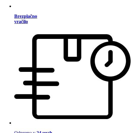
Brezplačno
vračilo
Odprema v
24 urah