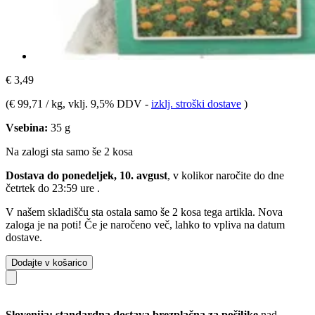
€ 3,49
(
€ 99,71 / kg
, vklj. 9,5% DDV
-
izklj. stroški dostave
)
Vsebina:
35 g
Na zalogi sta samo še 2 kosa
Dostava do ponedeljek, 10. avgust
, v kolikor naročite do dne
četrtek do 23:59 ure
.
V našem skladišču sta ostala samo še 2 kosa tega artikla. Nova
zaloga je na poti! Če je naročeno več, lahko to vpliva na datum
dostave.
Dodajte v košarico
Slovenija: standardna dostava brezplačna za pošiljke
nad