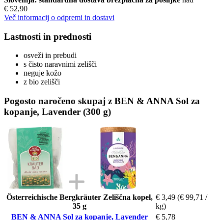
€ 52,90
Več informacij o odpremi in dostavi
Lastnosti in prednosti
osveži in prebudi
s čisto naravnimi zelišči
neguje kožo
z bio zelišči
Pogosto naročeno skupaj z BEN & ANNA Sol za
kopanje, Lavender (300 g)
Österreichische Bergkräuter Zeliščna kopel,
€ 3,49
(€ 99,71 /
35 g
kg)
BEN & ANNA Sol za kopanje, Lavender
€ 5,78