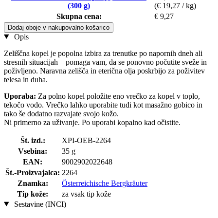
(300 g)
(€ 19,27 / kg)
Skupna cena:
€ 9,27
Dodaj oboje v nakupovalno košarico
Opis
Zeliščna kopel je popolna izbira za trenutke po napornih dneh ali
stresnih situacijah – pomaga vam, da se ponovno počutite sveže in
poživljeno. Naravna zelišča in eterična olja poskrbijo za poživitev
telesa in duha.
Uporaba:
Za polno kopel položite eno vrečko za kopel v toplo,
tekočo vodo. Vrečko lahko uporabite tudi kot masažno gobico in
tako še dodatno razvajate svojo kožo.
Ni primerno za uživanje. Po uporabi kopalno kad očistite.
Št. izd.:
XPI-OEB-2264
Vsebina:
35 g
EAN:
9002902022648
Št.-Proizvajalca:
2264
Znamka:
Österreichische Bergkräuter
Tip kože:
za vsak tip kože
Sestavine (INCI)