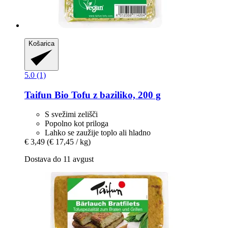
Košarica
5.0 (1)
Taifun
Bio Tofu z baziliko, 200 g
S svežimi zelišči
Popolno kot priloga
Lahko se zaužije toplo ali hladno
€ 3,49
(€ 17,45 / kg)
Dostava do 11 avgust