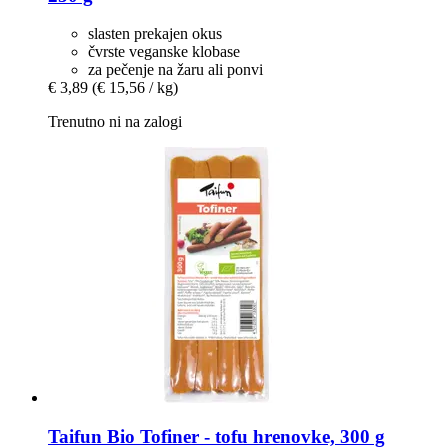
slasten prekajen okus
čvrste veganske klobase
za pečenje na žaru ali ponvi
€ 3,89
(€ 15,56 / kg)
Trenutno ni na zalogi
Taifun
Bio Tofiner -​ tofu hrenovke, 300 g