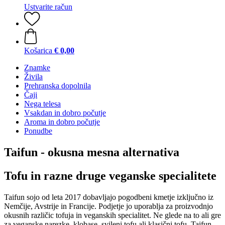
Ustvarite račun
Košarica
€ 0,00
Znamke
Živila
Prehranska dopolnila
Čaji
Nega telesa
Vsakdan in dobro počutje
Aroma in dobro počutje
Ponudbe
Taifun - okusna mesna alternativa
Tofu in razne druge veganske specialitete
Taifun sojo od leta 2017 dobavljajo pogodbeni kmetje izključno iz
Nemčije, Avstrije in Francije. Podjetje jo uporablja za proizvodnjo
okusnih različic tofuja in veganskih specialitet. Ne glede na to ali gre
za veganske narezke, klobase, svileni tofu ali klasični tofu, Taifun