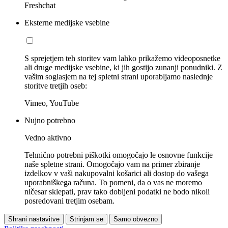
Freshchat
Eksterne medijske vsebine
S sprejetjem teh storitev vam lahko prikažemo videoposnetke
ali druge medijske vsebine, ki jih gostijo zunanji ponudniki. Z
vašim soglasjem na tej spletni strani uporabljamo naslednje
storitve tretjih oseb:
Vimeo, YouTube
Nujno potrebno
Vedno aktivno
Tehnično potrebni piškotki omogočajo le osnovne funkcije
naše spletne strani. Omogočajo vam na primer zbiranje
izdelkov v vaši nakupovalni košarici ali dostop do vašega
uporabniškega računa. To pomeni, da o vas ne moremo
ničesar sklepati, prav tako dobljeni podatki ne bodo nikoli
posredovani tretjim osebam.
Shrani nastavitve
Strinjam se
Samo obvezno