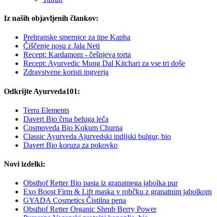
Iz naših objavljenih člankov:
Prehranske smernice za tipe Kapha
Čiščenje nosu z Jala Neti
Recept: Kardamom - češnjeva torta
Recept: Ayurvedic Mung Dal Kitchari za vse tri doše
Zdravstvene koristi ingverja
Odkrijte Ayurveda101:
Terra Elements
Davert Bio črna beluga leča
Cosmoveda Bio Kokum Churna
Classic Ayurveda Ajurvedski indijski bulgur, bio
Davert Bio koruza za pokovko
Novi izdelki:
Obsthof Retter Bio pasta iz granatnega jabolka pur
Exo Boost Firm & Lift maska v robčku z granatnim jabolkom
GYADA Cosmetics Čistilna pena
Obsthof Retter Organic Shrub Berry Power