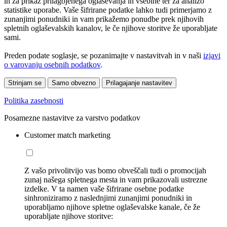
in za prikaz prilagojenega oglaševanja in vsebine ter za analizo
statistike uporabe. Vaše šifrirane podatke lahko tudi primerjamo z
zunanjimi ponudniki in vam prikažemo ponudbe prek njihovih
spletnih oglaševalskih kanalov, le če njihove storitve že uporabljate
sami.
Preden podate soglasje, se pozanimajte v nastavitvah in v naši
izjavi
o varovanju osebnih podatkov
.
Strinjam se
Samo obvezno
Prilagajanje nastavitev
Politika zasebnosti
Posamezne nastavitve za varstvo podatkov
Customer match marketing
Z vašo privolitvijo vas bomo obveščali tudi o promocijah
zunaj našega spletnega mesta in vam prikazovali ustrezne
izdelke. V ta namen vaše šifrirane osebne podatke
sinhroniziramo z naslednjimi zunanjimi ponudniki in
uporabljamo njihove spletne oglaševalske kanale, če že
uporabljate njihove storitve: