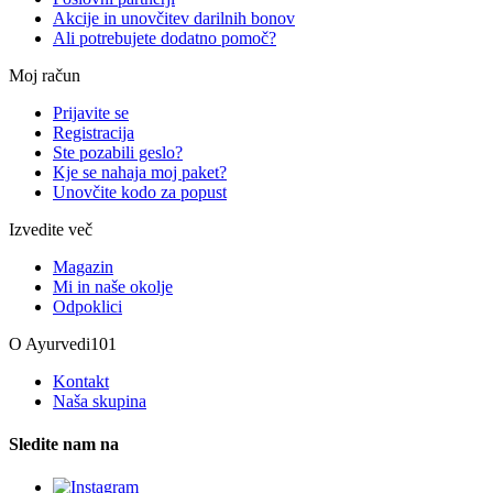
Akcije in unovčitev darilnih bonov
Ali potrebujete dodatno pomoč?
Moj račun
Prijavite se
Registracija
Ste pozabili geslo?
Kje se nahaja moj paket?
Unovčite kodo za popust
Izvedite več
Magazin
Mi in naše okolje
Odpoklici
O Ayurvedi101
Kontakt
Naša skupina
Sledite nam na