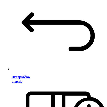
Brezplačno
vračilo