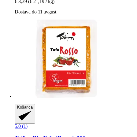
€ 3,39
(€ 21,19 / kg)
Dostava do 11 avgust
Košarica
5.0 (1)