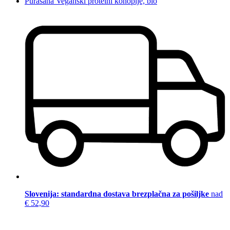
Purasana Veganski proteini konoplje, bio
Slovenija: standardna dostava brezplačna za pošiljke
nad
€ 52,90