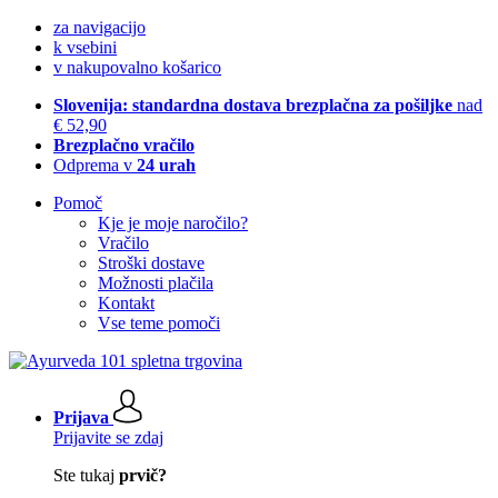
za navigacijo
k vsebini
v nakupovalno košarico
Slovenija: standardna dostava brezplačna za pošiljke
nad
€ 52,90
Brezplačno vračilo
Odprema v
24 urah
Pomoč
Kje je moje naročilo?
Vračilo
Stroški dostave
Možnosti plačila
Kontakt
Vse teme pomoči
Prijava
Prijavite se zdaj
Ste tukaj
prvič?