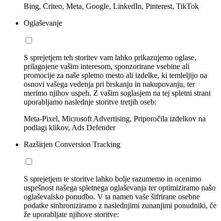
Bing, Criteo, Meta, Google, LinkedIn, Pinterest, TikTok
Oglaševanje
S sprejetjem teh storitev vam lahko prikazujemo oglase,
prilagojene vašim interesom, sponzorirane vsebine ali
promocije za naše spletno mesto ali izdelke, ki temleljijo na
osnovi vašega vedenja pri brskanju in nakupovanju, ter
merimo njihov uspeh. Z vašim soglasjem na tej spletni strani
uporabljamo naslednje storitve tretjih oseb:
Meta-Pixel, Microsoft Advertising, Priporočila izdelkov na
podlagi klikov, Ads Defender
Razširjen Conversion Tracking
S sprejetjem te storitve lahko bolje razumemo in ocenimo
uspešnost našega spletnega oglaševanja ter optimiziramo našo
oglaševalsko ponudbo. V ta namen vaše šifrirane osebne
podatke sinhroniziramo z naslednjimi zunanjimi ponudniki, če
že uporabljate njihove storitve: