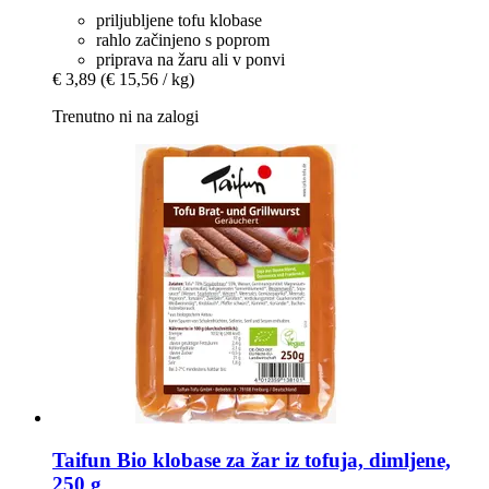
priljubljene tofu klobase
rahlo začinjeno s poprom
priprava na žaru ali v ponvi
€ 3,89
(€ 15,56 / kg)
Trenutno ni na zalogi
Taifun
Bio klobase za žar iz tofuja, dimljene,
250 g