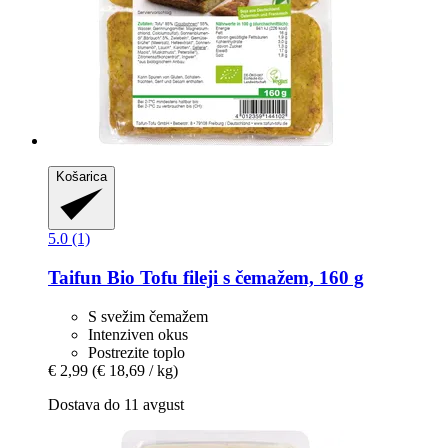
Košarica
5.0 (1)
Taifun
Bio Tofu fileji s čemažem, 160 g
S svežim čemažem
Intenziven okus
Postrezite toplo
€ 2,99
(€ 18,69 / kg)
Dostava do 11 avgust