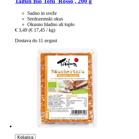
Taifun
Bio Tofu 'Rosso', 200 g
Sadno in sveže
Sredozemski okus
Okusno hladno ali toplo
€ 3,49
(€ 17,45 / kg)
Dostava do 11 avgust
Košarica