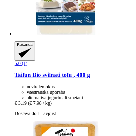
Košarica
5.0 (1)
Taifun
Bio svilnati tofu , 400 g
nevtralen okus
vsestranska uporaba
alternativa jogurtu ali smetani
€ 3,19
(€ 7,98 / kg)
Dostava do 11 avgust