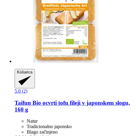
Košarica
5.0 (2)
Taifun
Bio ocvrti tofu fileji v japonskem slogu,
160 g
Natur
Tradicionalno japonsko
Blago začinjeno