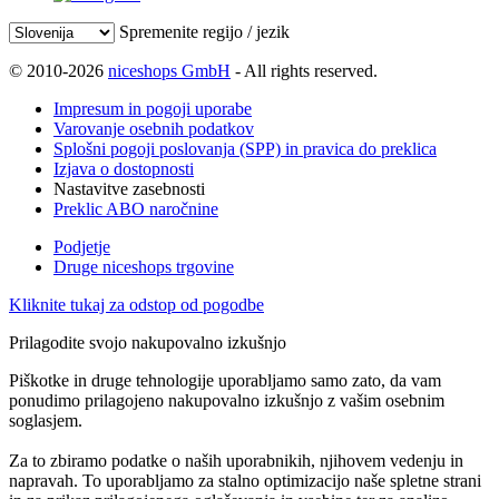
Spremenite regijo / jezik
© 2010-2026
niceshops GmbH
- All rights reserved.
Impresum in pogoji uporabe
Varovanje osebnih podatkov
Splošni pogoji poslovanja (SPP) in pravica do preklica
Izjava o dostopnosti
Nastavitve zasebnosti
Preklic ABO naročnine
Podjetje
Druge niceshops trgovine
Kliknite tukaj za odstop od pogodbe
Prilagodite svojo nakupovalno izkušnjo
Piškotke in druge tehnologije uporabljamo samo zato, da vam
ponudimo prilagojeno nakupovalno izkušnjo z vašim osebnim
soglasjem.
Za to zbiramo podatke o naših uporabnikih, njihovem vedenju in
napravah. To uporabljamo za stalno optimizacijo naše spletne strani