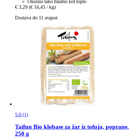
Okusno tako hladno kot toplo
€ 3,29
(€ 16,45 / kg)
Dostava do 11 avgust
5.0 (1)
Taifun
Bio klobase za žar iz tofuja, poprane,
250 g