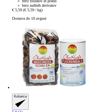
brez fosfatov in polnil
brez naftnih derivatov
€ 5,59
(€ 5,59 / kg)
Dostava do 10 avgust
Košarica
5.0 (1)