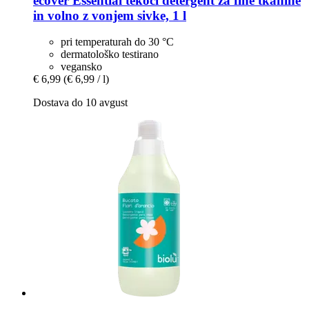
ecover
Essential tekoči detergent za fine tkanine
in volno z vonjem sivke, 1 l
pri temperaturah do 30 °C
dermatološko testirano
vegansko
€ 6,99
(€ 6,99 / l)
Dostava do 10 avgust