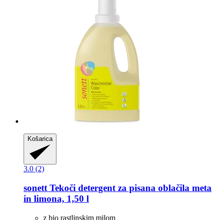
Košarica
3.0 (2)
sonett
Tekoči detergent za pisana oblačila meta
in limona, 1,50 l
z bio rastlinskim milom