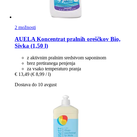
2 možnosti
AUELA
Koncentrat pralnih oreščkov Bio,
Sivka (1,50 l)
z aktivnim pralnim sredstvom saponinom
brez pretiranega penjenja
za vsako temperaturo pranja
€ 13,49
(€ 8,99 / l)
Dostava do 10 avgust