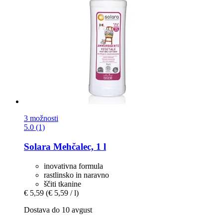
3 možnosti
5.0 (1)
Solara
Mehčalec, 1 l
inovativna formula
rastlinsko in naravno
ščiti tkanine
€ 5,59
(€ 5,59 / l)
Dostava do 10 avgust