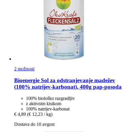
2 možnosti
Bioenergie
Sol za odstranjevanje madežev
(100% natrijev-​karbonat), 400g pap-​posoda
100% biološko razgradljiv
z aktivnim kisikom
100% natrijev-karbonat
€ 4,89
(€ 12,23 / kg)
Dostava do 10 avgust