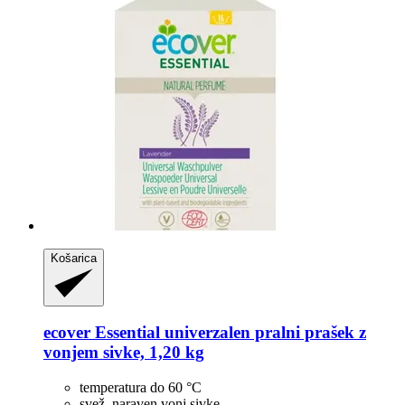
Košarica
ecover
Essential univerzalen pralni prašek z
vonjem sivke, 1,20 kg
temperatura do 60 °C
svež, naraven vonj sivke