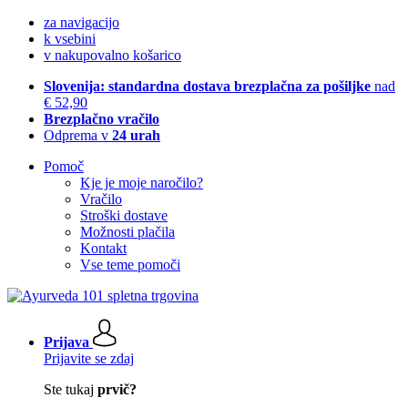
za navigacijo
k vsebini
v nakupovalno košarico
Slovenija: standardna dostava brezplačna za pošiljke
nad
€ 52,90
Brezplačno vračilo
Odprema v
24 urah
Pomoč
Kje je moje naročilo?
Vračilo
Stroški dostave
Možnosti plačila
Kontakt
Vse teme pomoči
Prijava
Prijavite se zdaj
Ste tukaj
prvič?