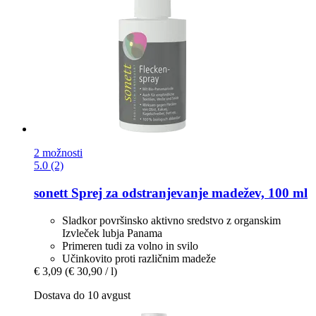
2 možnosti
5.0 (2)
sonett
Sprej za odstranjevanje madežev, 100 ml
Sladkor površinsko aktivno sredstvo z organskim
Izvleček lubja Panama
Primeren tudi za volno in svilo
Učinkovito proti različnim madeže
€ 3,09
(€ 30,90 / l)
Dostava do 10 avgust