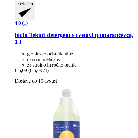
Košarica
4.0 (1)
biolù
Tekoči detergent s cvetovi pomarančevca,
1 l
globinsko očisti tkanine
naravni mehčalec
za strojno in ročno pranje
€ 5,09
(€ 5,09 / l)
Dostava do 10 avgust