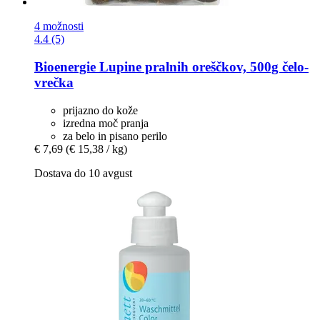
4 možnosti
4.4 (5)
Bioenergie
Lupine pralnih oreščkov, 500g čelo-​
vrečka
prijazno do kože
izredna moč pranja
za belo in pisano perilo
€ 7,69
(€ 15,38 / kg)
Dostava do 10 avgust