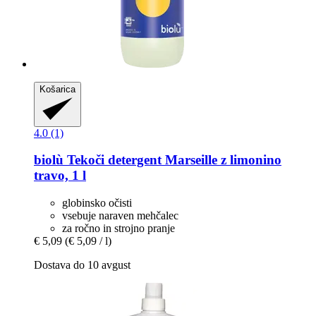
Košarica
4.0 (1)
biolù
Tekoči detergent Marseille z limonino
travo, 1 l
globinsko očisti
vsebuje naraven mehčalec
za ročno in strojno pranje
€ 5,09
(€ 5,09 / l)
Dostava do 10 avgust