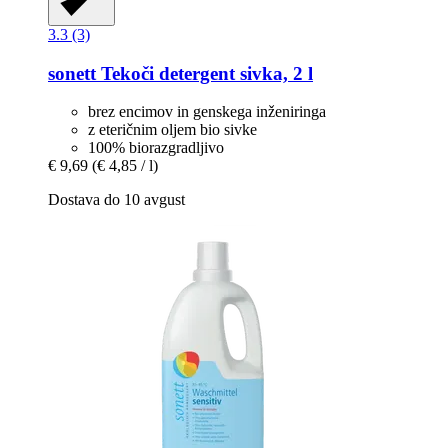
3.3 (3)
sonett
Tekoči detergent sivka, 2 l
brez encimov in genskega inženiringa
z eteričnim oljem bio sivke
100% biorazgradljivo
€ 9,69
(€ 4,85 / l)
Dostava do 10 avgust