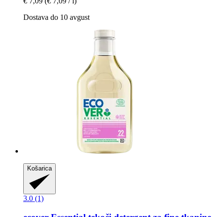
€ 7,09
(€ 7,09 / l)
Dostava do 10 avgust
Košarica
3.0 (1)