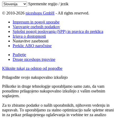
Spremenite regijo / jezik
© 2010-2026
niceshops GmbH
- All rights reserved.
Impresum in pogoji uporabe
Varovanje osebnih podatkov
Splošni pogoji poslovanja (SPP) in pravica do preklica
Izjava o dostopnosti
Nastavitve zasebnosti
Preklic ABO naročnine
Podjetje
Druge niceshops trgovine
Kliknite tukaj za odstop od pogodbe
Prilagodite svojo nakupovalno izkušnjo
Piškotke in druge tehnologije uporabljamo samo zato, da vam
ponudimo prilagojeno nakupovalno izkušnjo z vašim osebnim
soglasjem.
Za to zbiramo podatke o naših uporabnikih, njihovem vedenju in
napravah. To uporabljamo za stalno optimizacijo naše spletne strani
in za prikaz prilagojenega oglaševanja in vsebine ter za analizo