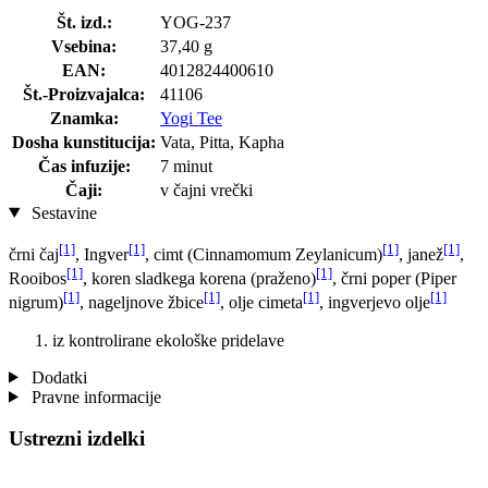
Št. izd.:
YOG-237
Vsebina:
37,40 g
EAN:
4012824400610
Št.-Proizvajalca:
41106
Znamka:
Yogi Tee
Dosha kunstitucija:
Vata, Pitta, Kapha
Čas infuzije:
7 minut
Čaji:
v čajni vrečki
Sestavine
[1]
[1]
[1]
[1]
črni čaj
, Ingver
, cimt (Cinnamomum Zeylanicum)
, janež
,
[1]
[1]
Rooibos
, koren sladkega korena (praženo)
, črni poper (Piper
[1]
[1]
[1]
[1]
nigrum)
, nageljnove žbice
, olje cimeta
, ingverjevo olje
iz kontrolirane ekološke pridelave
Dodatki
Pravne informacije
Ustrezni izdelki