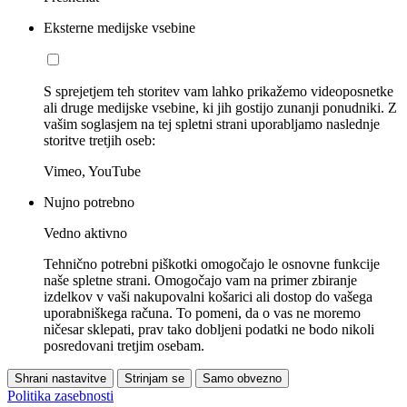
Eksterne medijske vsebine
S sprejetjem teh storitev vam lahko prikažemo videoposnetke
ali druge medijske vsebine, ki jih gostijo zunanji ponudniki. Z
vašim soglasjem na tej spletni strani uporabljamo naslednje
storitve tretjih oseb:
Vimeo, YouTube
Nujno potrebno
Vedno aktivno
Tehnično potrebni piškotki omogočajo le osnovne funkcije
naše spletne strani. Omogočajo vam na primer zbiranje
izdelkov v vaši nakupovalni košarici ali dostop do vašega
uporabniškega računa. To pomeni, da o vas ne moremo
ničesar sklepati, prav tako dobljeni podatki ne bodo nikoli
posredovani tretjim osebam.
Shrani nastavitve
Strinjam se
Samo obvezno
Politika zasebnosti