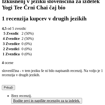
Izkušnenj v jeziku slovenščina za izdelek
Yogi Tee Črni Chai čaj bio
1 recenzija kupcev v drugih jezikih
4,5
od 5 zvezdic
5 Zvezdic
2
(50%)
4 Zvezdice
2
(50%)
3 Zvezdice
0
(0%)
2 Zvezdici
0
(0%)
1 Zvezdica
0
(0%)
4
ocene
slovenščina - v tem jeziku še ni bilo napisanih recenzij. Na voljo je 1
recenzija v drugih jezikih.
Prikaži
Brez recenzij.
Bodite prvi in napišite recenzijo za ta izdelek.