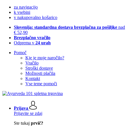
za navigacijo
k vsebini
v nakupovalno košarico
Slovenija: standardna dostava brezplačna za pošiljke
nad
€ 52,90
Brezplačno vračilo
Odprema v
24 urah
Pomoč
Kje je moje naročilo?
Vračilo
Stroški dostave
Možnosti plačila
Kontakt
Vse teme pomoči
Prijava
Prijavite se zdaj
Ste tukaj
prvič?