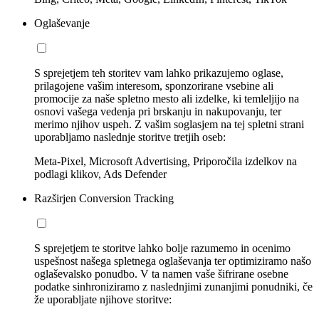
Oglaševanje
S sprejetjem teh storitev vam lahko prikazujemo oglase,
prilagojene vašim interesom, sponzorirane vsebine ali
promocije za naše spletno mesto ali izdelke, ki temleljijo na
osnovi vašega vedenja pri brskanju in nakupovanju, ter
merimo njihov uspeh. Z vašim soglasjem na tej spletni strani
uporabljamo naslednje storitve tretjih oseb:
Meta-Pixel, Microsoft Advertising, Priporočila izdelkov na
podlagi klikov, Ads Defender
Razširjen Conversion Tracking
S sprejetjem te storitve lahko bolje razumemo in ocenimo
uspešnost našega spletnega oglaševanja ter optimiziramo našo
oglaševalsko ponudbo. V ta namen vaše šifrirane osebne
podatke sinhroniziramo z naslednjimi zunanjimi ponudniki, če
že uporabljate njihove storitve: