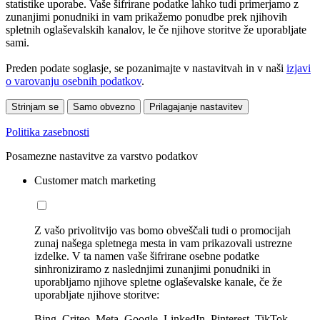
statistike uporabe. Vaše šifrirane podatke lahko tudi primerjamo z
zunanjimi ponudniki in vam prikažemo ponudbe prek njihovih
spletnih oglaševalskih kanalov, le če njihove storitve že uporabljate
sami.
Preden podate soglasje, se pozanimajte v nastavitvah in v naši
izjavi
o varovanju osebnih podatkov
.
Strinjam se
Samo obvezno
Prilagajanje nastavitev
Politika zasebnosti
Posamezne nastavitve za varstvo podatkov
Customer match marketing
Z vašo privolitvijo vas bomo obveščali tudi o promocijah
zunaj našega spletnega mesta in vam prikazovali ustrezne
izdelke. V ta namen vaše šifrirane osebne podatke
sinhroniziramo z naslednjimi zunanjimi ponudniki in
uporabljamo njihove spletne oglaševalske kanale, če že
uporabljate njihove storitve:
Bing, Criteo, Meta, Google, LinkedIn, Pinterest, TikTok