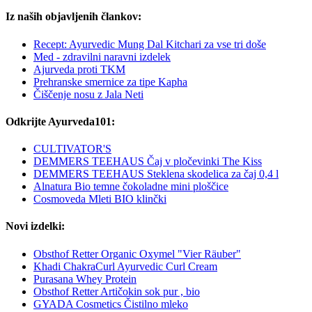
Iz naših objavljenih člankov:
Recept: Ayurvedic Mung Dal Kitchari za vse tri doše
Med - zdravilni naravni izdelek
Ajurveda proti TKM
Prehranske smernice za tipe Kapha
Čiščenje nosu z Jala Neti
Odkrijte Ayurveda101:
CULTIVATOR'S
DEMMERS TEEHAUS Čaj v pločevinki The Kiss
DEMMERS TEEHAUS Steklena skodelica za čaj 0,4 l
Alnatura Bio temne čokoladne mini ploščice
Cosmoveda Mleti BIO klinčki
Novi izdelki:
Obsthof Retter Organic Oxymel "Vier Räuber"
Khadi ChakraCurl Ayurvedic Curl Cream
Purasana Whey Protein
Obsthof Retter Artičokin sok pur , bio
GYADA Cosmetics Čistilno mleko