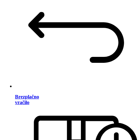
Brezplačno
vračilo