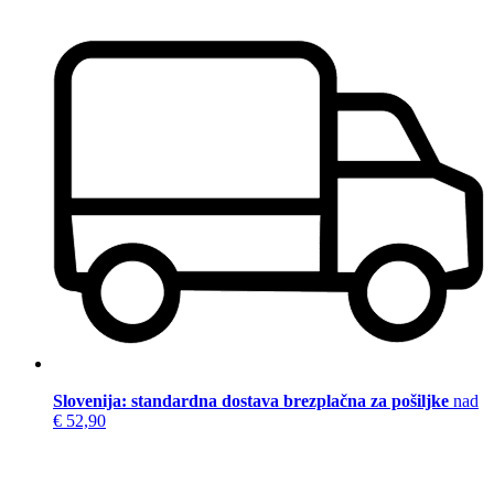
Slovenija: standardna dostava brezplačna za pošiljke
nad
€ 52,90