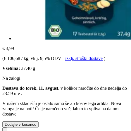
€ 3,99
(
€ 106,68 / kg
, vklj. 9,5% DDV
-
izklj. stroški dostave
)
Vsebina:
37,40 g
Na zalogi
Dostava do torek, 11. avgust
, v kolikor naročite do dne
nedelja do
23:59 ure
.
V našem skladišču je ostalo samo še 25 kosov tega artikla. Nova
zaloga je na poti! Če je naročeno več, lahko to vpliva na datum
dostave.
Dodajte v košarico