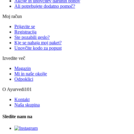
Akcije in unovčitev darilnih bonov
Ali potrebujete dodatno pomoč?
Moj račun
Prijavite se
Registracija
Ste pozabili geslo?
Kje se nahaja moj paket?
Unovčite kodo za popust
Izvedite več
Magazin
Mi in naše okolje
Odpoklici
O Ayurvedi101
Kontakt
Naša skupina
Sledite nam na