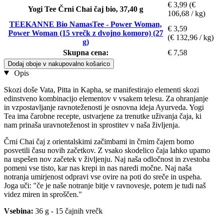
€ 3,99
(€
Yogi Tee Črni Chai čaj bio, 37,40 g
106,68 / kg)
TEEKANNE Bio NamasTee - Power Woman,
€ 3,59
Power Woman (15 vrečk z dvojno komoro) (27
(€ 132,96 / kg)
g)
Skupna cena:
€ 7,58
Dodaj oboje v nakupovalno košarico
Opis
Skozi doše Vata, Pitta in Kapha, se manifestirajo elementi skozi
edinstveno kombinacijo elementov v vsakem telesu. Za ohranjanje
in vzpostavljanje ravnoteženosti je osnovna ideja Ayurveda. Yogi
Tea ima čarobne recepte, ustvarjene za trenutke uživanja čaja, ki
nam prinaša uravnoteženost in sprostitev v naša življenja.
Črni Chai čaj z orientalskimi začimbami in črnim čajem bomo
posvetili času novih začetkov. Z vsako skodelico čaja lahko upamo
na uspešen nov začetek v življenju. Naj naša odločnost in zvestoba
pomeni vse tisto, kar nas krepi in nas naredi močne. Naj naša
notranja umirjenost odpravi vse ovire na poti do sreče in uspeha.
Joga uči: "če je naše notranje bitje v ravnovesje, potem je tudi naš
videz miren in sproščen."
Vsebina:
36 g - 15 čajnih vrečk